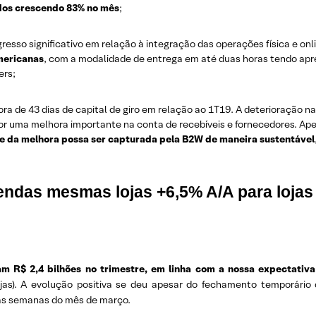
idos crescendo 83% no mês
;
sso significativo em relação à integração das operações física e onl
Americanas
, com a modalidade de entrega em até duas horas tendo apr
ers;
 de 43 dias de capital de giro em relação ao 1T19. A deterioração n
or uma melhora importante na conta de recebíveis e fornecedores. Ap
e da melhora possa ser capturada pela B2W de maneira sustentável
ndas mesmas lojas +6,5% A/A para lojas
am R$ 2,4 bilhões no trimestre, em linha com a nossa expectativa
as). A evolução positiva se deu apesar do fechamento temporário
uas semanas do mês de março.