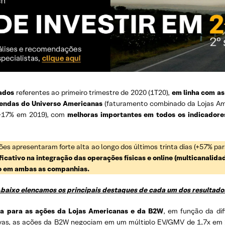
tados
referentes ao primeiro trimestre de 2020 (1T20),
em linha com as
vendas do Universo Americanas
(faturamento combinado da Lojas A
 +17% em 2019), com
melhoras importantes em todos os indicadore
ões apresentaram forte alta ao longo dos últimos trinta dias (+57% 
icativo na integração das operações físicas e online (multicanalidad
iro em ambas as companhias.
baixo elencamos os principais destaques de cada um dos resultado
a para as ações da Lojas Americanas e da B2W
, em função da dif
mativas, as ações da B2W negociam em um múltiplo EV/GMV de 1,7x em 