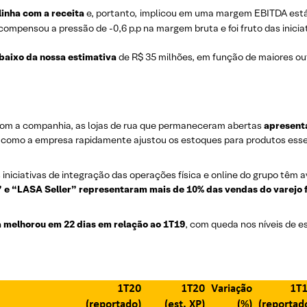
inha com a receita
e, portanto, implicou em uma margem EBITDA está
mpensou a pressão de -0,6 p.p na margem bruta e foi fruto das iniciat
abaixo da nossa estimativa
de R$ 35 milhões, em função de maiores ou
om a companhia, as lojas de rua que permaneceram abertas
apresent
ra como a empresa rapidamente ajustou os estoques para produtos essen
iniciativas de integração das operações física e online do grupo têm
e” e “LASA Seller” representaram mais de 10% das vendas do varejo f
xa melhorou em 22 dias em relação ao 1T19
, com queda nos níveis de e