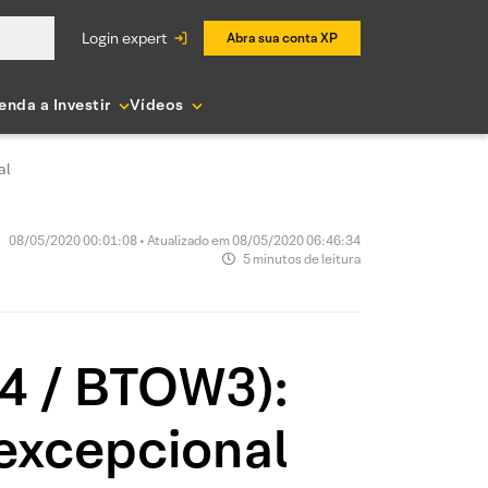
login expert
Abra sua conta XP
enda a Investir
Vídeos
al
08/05/2020 00:01:08 • Atualizado em 08/05/2020 06:46:34
5 minutos de leitura
4 / BTOW3):
 excepcional