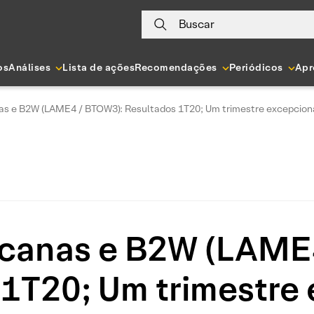
Buscar
os
Análises
Lista de ações
Recomendações
Periódicos
Apr
as e B2W (LAME4 / BTOW3): Resultados 1T20; Um trimestre excepcion
icanas e B2W (LAME
1T20; Um trimestre