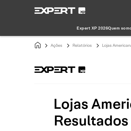
Expert XP 2026
Quem som
Ações
Relatórios
Lojas American
Lojas Amer
Resultados 