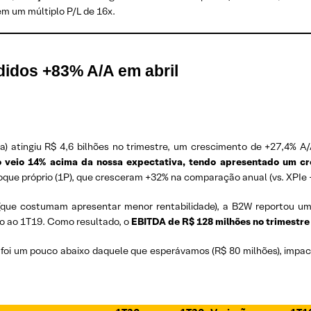
m um múltiplo P/L de 16x.
dos +83% A/A em abril
 atingiu R$ 4,6 bilhões no trimestre, um crescimento de +27,4% A/
hão veio 14% acima da nossa expectativa, tendo apresentado um c
oque próprio (1P), que cresceram +32% na comparação anual (vs. XPIe 
(que costumam apresentar menor rentabilidade), a B2W reportou u
ão ao 1T19. Como resultado, o
EBITDA de R$ 128 milhões no trimestre
foi um pouco abaixo daquele que esperávamos (R$ 80 milhões), impac