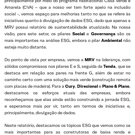
principalmente por meio do programa habitacional Casa Verde e
Amarela (CVA) – que a nosso ver tem forte apelo na inclusão
social -, vemos espaço para melhorias tanto no que se refere às
iniciativas quanto à divulgação de dados ESG, dado que apenas a
MRV possui relatório de sustentabilidade atualizado. Na nossa
visão, para este setor, os pilares
Social
e
Governança
são os
mais importantes na análise ESG, embora o pilar
Ambiental
não
esteja muito distante.
Do ponto de vista por empresa, vemos a
MRV
na liderança, com
sólidos compromissos nos pilares E e S, seguida da
Tenda
, que se
destaca em relação aos pares na frente G, além de estar no
caminho certo com uma solução mais verde (construção remota
com placas de madeira). Para a
Cury
,
Direcional
e
Plano & Plano
,
destacamos os esforços atuais das empresas, embora
reconheçamos que elas ainda estão construindo a jornada ESG,
e esperamos mais por vir, tanto em termos de iniciativas e,
principalmente, divulgação de dados.
Neste relatório, destacamos os tópicos ESG que vemos como os
mais importantes para as construtoras de baixa renda e