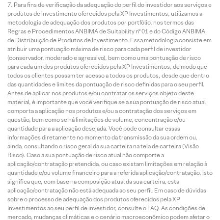
Para fins de verificação da adequação do perfil do investidor aos serviços e
produtos de investimento oferecidos pela XP Investimentos, utilizamos a
metodologia de adequação dos produtos por portfólio, nos termos das
Regras e Procedimentos ANBIMA de Suitability nº 01 e do Código ANBIMA
de Distribuição de Produtos de Investimento. Essa metodologia consiste em
atribuir uma pontuação máxima de risco para cada perfil de investidor
(conservador, moderado e agressivo), bem como uma pontuação de risco
para cada um dos produtos oferecidos pela XP Investimentos, de modo que
todos os clientes possam ter acesso a todos os produtos, desde que dentro
das quantidades e limites da pontuação de risco definidas para o seu perfil.
Antes de aplicar nos produtos e/ou contratar os serviços objeto deste
material, é importante que você verifique se a sua pontuação de risco atual
comporta a aplicação nos produtos e/ou a contratação dos serviços em
questão, bem como se há limitações de volume, concentração e/ou
quantidade para a aplicação desejada. Você pode consultar essas
informações diretamente no momento da transmissão da sua ordem ou,
ainda, consultando o risco geral da sua carteira na tela de carteira (Visão
Risco). Caso a sua pontuação de risco atual não comporte a
aplicação/contratação pretendida, ou caso existam limitações em relação à
quantidade e/ou volume financeiro para a referida aplicação/contratação, isto
significa que, com base na composição atual da sua carteira, esta
aplicação/contratação não está adequada ao seu perfil. Em caso de dúvidas
sobre o processo de adequação dos produtos oferecidos pela XP
Investimentos ao seu perfil de investidor, consulte o FAQ. As condições de
mercado, mudanças climáticas e o cenário macroeconômico podem afetar o