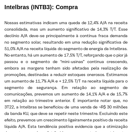
Intelbras (INTB3): Compra
Nossas estimativas indicam uma queda de 12,4% A/A na receita
consolidada, mas um aumento significativo de 14,3% T/T. Esse
declínio A/A deve-se principalmente à contínua fraca demanda
no segmento solar, resultando em uma redução significativa de
51,0% A/A na receita líquida do segmento de energia da Intelbras.
No entanto, há um aumento de 17,5% T/T, reforçando que o pior já
passou e o segmento de “mini-usinas” continua crescendo,
embora as margens tenham sido afetadas pela realização de
promoções, destinadas a reduzir estoques onerosos. Estimamos
um aumento de 11,7% A/A e + 12,5% T/T na receita líquida para o
segmento de segurança. Em relação ao segmento de
comunicações, prevemos um aumento de 14,1% A/A e de 15,7%
em relação ao trimestre anterior. É importante notar que, no
3T22, a Intelbras se beneficiou de uma venda de ~R$ 30 milhões
da banda KU, que deve se repetir neste trimestre. Excluindo este
efeito, prevemos um crescimento ligeiramente positivo da receita
líquida A/A. Esta tendência positiva evidencia que a otimização