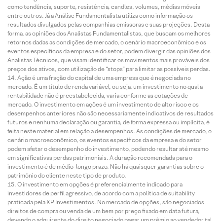
como tendência, suporte, resistência, candles, volumes, médias móveis
entre outros. Já a Análise Fundamentalista utiliza como informação os
resultados divulgados pelas companhias emissoras e suas projeções. Desta
forma, as opiniões dos Analistas Fundamentalistas, que buscam os melhores
retornos dadas as condições de mercado, o cenário macroeconômico e os
eventos específicos da empresa e do setor, podem divergir das opiniões dos
Analistas Técnicos, que visam identificar os movimentos mais prováveis dos
preços dos ativos, com utilização de “stops” para limitar as possíveis perdas.
Ação é uma fração do capital de uma empresa que é negociada no
mercado. É um título de renda variável, ou seja, um investimento no qual a
rentabilidade não é preestabelecida, varia conforme as cotações de
mercado. O investimento em ações é um investimento de alto risco e os
desempenhos anteriores não são necessariamente indicativos de resultados
futuros e nenhuma declaração ou garantia, de forma expressa ou implícita, é
feita neste material em relação a desempenhos. As condições de mercado, o
cenário macroeconômico, os eventos específicos da empresa e do setor
podem afetar o desempenho do investimento, podendo resultar até mesmo
em significativas perdas patrimoniais. A duração recomendada para o
investimento é de médio-longo prazo. Não há quaisquer garantias sobre o
patrimônio do cliente neste tipo de produto.
O investimento em opções é preferencialmente indicado para
investidores de perfil agressivo, de acordo com a política de suitability
praticada pela XP Investimentos. No mercado de opções, são negociados
direitos de compra ou venda de um bem por preço fixado em data futura,
devendo o adquirente do direito negociado pagar um prêmio ao vendedor tal