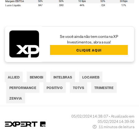
Se você ainda não tem conta na XP
Investimentos, abra a sua!
CLIQUE AQUI
ALLIED
BEMOBI
INTELBRAS
LOCAWEB
PERFORMANCE
POSITIVO
TOTVS
TRIMESTRE
ZENVIA
05/02/2024 14:38:07 • Atualizado em
05/02/2024 14:39:06
11 minutos de leitura