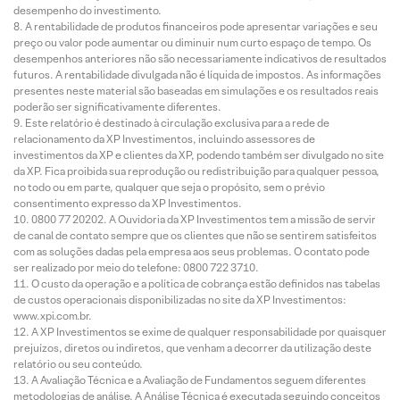
desempenho do investimento.
A rentabilidade de produtos financeiros pode apresentar variações e seu
preço ou valor pode aumentar ou diminuir num curto espaço de tempo. Os
desempenhos anteriores não são necessariamente indicativos de resultados
futuros. A rentabilidade divulgada não é líquida de impostos. As informações
presentes neste material são baseadas em simulações e os resultados reais
poderão ser significativamente diferentes.
Este relatório é destinado à circulação exclusiva para a rede de
relacionamento da XP Investimentos, incluindo assessores de
investimentos da XP e clientes da XP, podendo também ser divulgado no site
da XP. Fica proibida sua reprodução ou redistribuição para qualquer pessoa,
no todo ou em parte, qualquer que seja o propósito, sem o prévio
consentimento expresso da XP Investimentos.
0800 77 20202. A Ouvidoria da XP Investimentos tem a missão de servir
de canal de contato sempre que os clientes que não se sentirem satisfeitos
com as soluções dadas pela empresa aos seus problemas. O contato pode
ser realizado por meio do telefone: 0800 722 3710.
O custo da operação e a política de cobrança estão definidos nas tabelas
de custos operacionais disponibilizadas no site da XP Investimentos:
www.xpi.com.br.
A XP Investimentos se exime de qualquer responsabilidade por quaisquer
prejuízos, diretos ou indiretos, que venham a decorrer da utilização deste
relatório ou seu conteúdo.
A Avaliação Técnica e a Avaliação de Fundamentos seguem diferentes
metodologias de análise. A Análise Técnica é executada seguindo conceitos