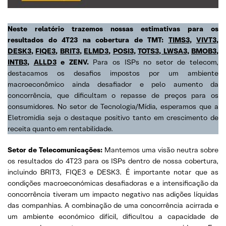
Neste relatório trazemos nossas estimativas para os
resultados do 4T23 na cobertura de TMT:
TIMS3
,
VIVT3
,
DESK3
,
FIQE3
,
BRIT3
,
ELMD3
,
POSI3
,
TOTS3, LWSA3
,
BMOB3
,
INTB3
,
ALLD3
e ZENV.
Para os ISPs no setor de telecom,
destacamos os desafios impostos por um ambiente
macroeconômico ainda desafiador e pelo aumento da
concorrência, que dificultam o repasse de preços para os
consumidores. No setor de Tecnologia/Mídia, esperamos que a
Eletromidia seja o destaque positivo tanto em crescimento de
receita quanto em rentabilidade.
Setor de Telecomunicações:
Mantemos uma visão neutra sobre
os resultados do 4T23 para os ISPs dentro de nossa cobertura,
incluindo BRIT3, FIQE3 e DESK3. É importante notar que as
condições macroeconómicas desafiadoras e a intensificação da
concorrência tiveram um impacto negativo nas adições líquidas
das companhias. A combinação de uma concorrência acirrada e
um ambiente económico difícil, dificultou a capacidade de