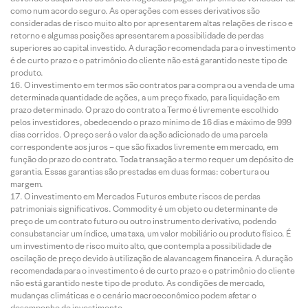
como num acordo seguro. As operações com esses derivativos são
consideradas de risco muito alto por apresentarem altas relações de risco e
retorno e algumas posições apresentarem a possibilidade de perdas
superiores ao capital investido. A duração recomendada para o investimento
é de curto prazo e o patrimônio do cliente não está garantido neste tipo de
produto.
O investimento em termos são contratos para compra ou a venda de uma
determinada quantidade de ações, a um preço fixado, para liquidação em
prazo determinado. O prazo do contrato a Termo é livremente escolhido
pelos investidores, obedecendo o prazo mínimo de 16 dias e máximo de 999
dias corridos. O preço será o valor da ação adicionado de uma parcela
correspondente aos juros – que são fixados livremente em mercado, em
função do prazo do contrato. Toda transação a termo requer um depósito de
garantia. Essas garantias são prestadas em duas formas: cobertura ou
margem.
O investimento em Mercados Futuros embute riscos de perdas
patrimoniais significativos. Commodity é um objeto ou determinante de
preço de um contrato futuro ou outro instrumento derivativo, podendo
consubstanciar um índice, uma taxa, um valor mobiliário ou produto físico. É
um investimento de risco muito alto, que contempla a possibilidade de
oscilação de preço devido à utilização de alavancagem financeira. A duração
recomendada para o investimento é de curto prazo e o patrimônio do cliente
não está garantido neste tipo de produto. As condições de mercado,
mudanças climáticas e o cenário macroeconômico podem afetar o
desempenho do investimento.