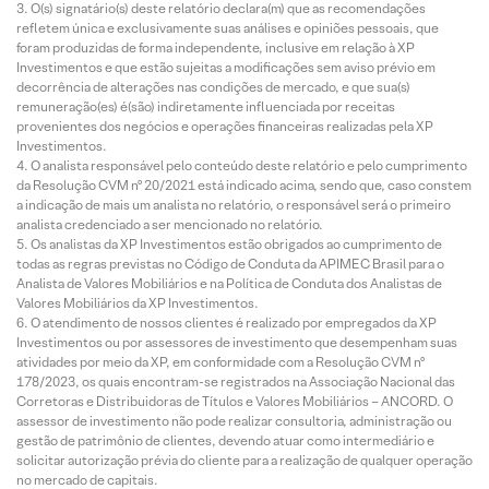
O(s) signatário(s) deste relatório declara(m) que as recomendações
refletem única e exclusivamente suas análises e opiniões pessoais, que
foram produzidas de forma independente, inclusive em relação à XP
Investimentos e que estão sujeitas a modificações sem aviso prévio em
decorrência de alterações nas condições de mercado, e que sua(s)
remuneração(es) é(são) indiretamente influenciada por receitas
provenientes dos negócios e operações financeiras realizadas pela XP
Investimentos.
O analista responsável pelo conteúdo deste relatório e pelo cumprimento
da Resolução CVM nº 20/2021 está indicado acima, sendo que, caso constem
a indicação de mais um analista no relatório, o responsável será o primeiro
analista credenciado a ser mencionado no relatório.
Os analistas da XP Investimentos estão obrigados ao cumprimento de
todas as regras previstas no Código de Conduta da APIMEC Brasil para o
Analista de Valores Mobiliários e na Política de Conduta dos Analistas de
Valores Mobiliários da XP Investimentos.
O atendimento de nossos clientes é realizado por empregados da XP
Investimentos ou por assessores de investimento que desempenham suas
atividades por meio da XP, em conformidade com a Resolução CVM nº
178/2023, os quais encontram-se registrados na Associação Nacional das
Corretoras e Distribuidoras de Títulos e Valores Mobiliários – ANCORD. O
assessor de investimento não pode realizar consultoria, administração ou
gestão de patrimônio de clientes, devendo atuar como intermediário e
solicitar autorização prévia do cliente para a realização de qualquer operação
no mercado de capitais.