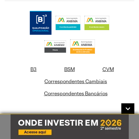
B3
BSM
CVM
Correspondentes Cambiais
Correspondentes Bancários
SAC - Dúvidas, Reclamações e Orientações
0800-772-0202
De segunda a sexta-feira das 09hs às 18hs