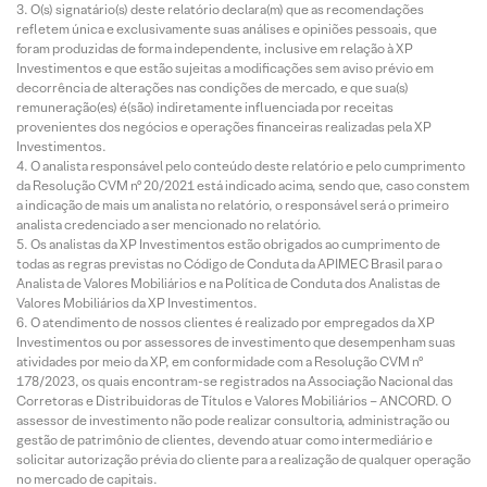
O(s) signatário(s) deste relatório declara(m) que as recomendações
refletem única e exclusivamente suas análises e opiniões pessoais, que
foram produzidas de forma independente, inclusive em relação à XP
Investimentos e que estão sujeitas a modificações sem aviso prévio em
decorrência de alterações nas condições de mercado, e que sua(s)
remuneração(es) é(são) indiretamente influenciada por receitas
provenientes dos negócios e operações financeiras realizadas pela XP
Investimentos.
O analista responsável pelo conteúdo deste relatório e pelo cumprimento
da Resolução CVM nº 20/2021 está indicado acima, sendo que, caso constem
a indicação de mais um analista no relatório, o responsável será o primeiro
analista credenciado a ser mencionado no relatório.
Os analistas da XP Investimentos estão obrigados ao cumprimento de
todas as regras previstas no Código de Conduta da APIMEC Brasil para o
Analista de Valores Mobiliários e na Política de Conduta dos Analistas de
Valores Mobiliários da XP Investimentos.
O atendimento de nossos clientes é realizado por empregados da XP
Investimentos ou por assessores de investimento que desempenham suas
atividades por meio da XP, em conformidade com a Resolução CVM nº
178/2023, os quais encontram-se registrados na Associação Nacional das
Corretoras e Distribuidoras de Títulos e Valores Mobiliários – ANCORD. O
assessor de investimento não pode realizar consultoria, administração ou
gestão de patrimônio de clientes, devendo atuar como intermediário e
solicitar autorização prévia do cliente para a realização de qualquer operação
no mercado de capitais.