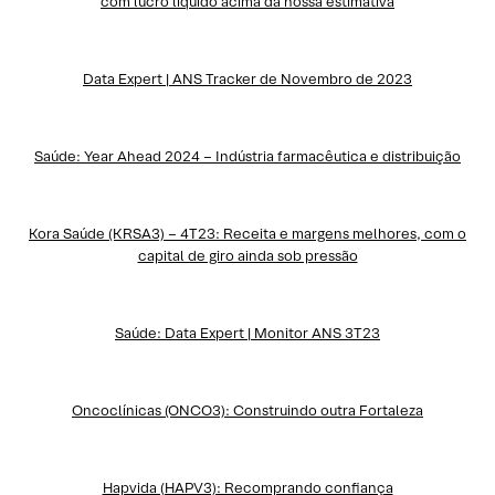
com lucro líquido acima da nossa estimativa
Data Expert | ANS Tracker de Novembro de 2023
Saúde: Year Ahead 2024 – Indústria farmacêutica e distribuição
Kora Saúde (KRSA3) – 4T23: Receita e margens melhores, com o
capital de giro ainda sob pressão
Saúde: Data Expert | Monitor ANS 3T23
Oncoclínicas (ONCO3): Construindo outra Fortaleza
Hapvida (HAPV3): Recomprando confiança