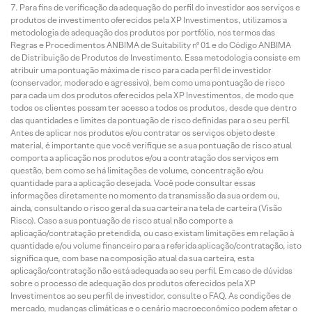
Para fins de verificação da adequação do perfil do investidor aos serviços e
produtos de investimento oferecidos pela XP Investimentos, utilizamos a
metodologia de adequação dos produtos por portfólio, nos termos das
Regras e Procedimentos ANBIMA de Suitability nº 01 e do Código ANBIMA
de Distribuição de Produtos de Investimento. Essa metodologia consiste em
atribuir uma pontuação máxima de risco para cada perfil de investidor
(conservador, moderado e agressivo), bem como uma pontuação de risco
para cada um dos produtos oferecidos pela XP Investimentos, de modo que
todos os clientes possam ter acesso a todos os produtos, desde que dentro
das quantidades e limites da pontuação de risco definidas para o seu perfil.
Antes de aplicar nos produtos e/ou contratar os serviços objeto deste
material, é importante que você verifique se a sua pontuação de risco atual
comporta a aplicação nos produtos e/ou a contratação dos serviços em
questão, bem como se há limitações de volume, concentração e/ou
quantidade para a aplicação desejada. Você pode consultar essas
informações diretamente no momento da transmissão da sua ordem ou,
ainda, consultando o risco geral da sua carteira na tela de carteira (Visão
Risco). Caso a sua pontuação de risco atual não comporte a
aplicação/contratação pretendida, ou caso existam limitações em relação à
quantidade e/ou volume financeiro para a referida aplicação/contratação, isto
significa que, com base na composição atual da sua carteira, esta
aplicação/contratação não está adequada ao seu perfil. Em caso de dúvidas
sobre o processo de adequação dos produtos oferecidos pela XP
Investimentos ao seu perfil de investidor, consulte o FAQ. As condições de
mercado, mudanças climáticas e o cenário macroeconômico podem afetar o