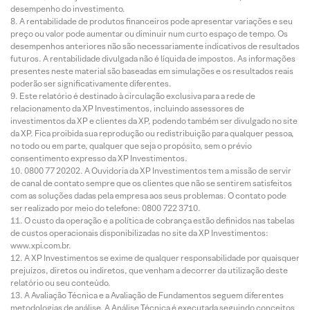
desempenho do investimento.
A rentabilidade de produtos financeiros pode apresentar variações e seu
preço ou valor pode aumentar ou diminuir num curto espaço de tempo. Os
desempenhos anteriores não são necessariamente indicativos de resultados
futuros. A rentabilidade divulgada não é líquida de impostos. As informações
presentes neste material são baseadas em simulações e os resultados reais
poderão ser significativamente diferentes.
Este relatório é destinado à circulação exclusiva para a rede de
relacionamento da XP Investimentos, incluindo assessores de
investimentos da XP e clientes da XP, podendo também ser divulgado no site
da XP. Fica proibida sua reprodução ou redistribuição para qualquer pessoa,
no todo ou em parte, qualquer que seja o propósito, sem o prévio
consentimento expresso da XP Investimentos.
0800 77 20202. A Ouvidoria da XP Investimentos tem a missão de servir
de canal de contato sempre que os clientes que não se sentirem satisfeitos
com as soluções dadas pela empresa aos seus problemas. O contato pode
ser realizado por meio do telefone: 0800 722 3710.
O custo da operação e a política de cobrança estão definidos nas tabelas
de custos operacionais disponibilizadas no site da XP Investimentos:
www.xpi.com.br.
A XP Investimentos se exime de qualquer responsabilidade por quaisquer
prejuízos, diretos ou indiretos, que venham a decorrer da utilização deste
relatório ou seu conteúdo.
A Avaliação Técnica e a Avaliação de Fundamentos seguem diferentes
metodologias de análise. A Análise Técnica é executada seguindo conceitos