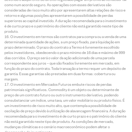
como num acordo seguro. As operações com esses derivativos são
consideradas de risco muito alto por apresentarem altas relações de risco e
retorno e algumas posições apresentarem a possibilidade de perdas
superiores ao capital investido. A duração recomendada para o investimento
é de curto prazo e o patrimônio do cliente não está garantido neste tipo de
produto.
O investimento em termos são contratos para compra ou a venda de uma
determinada quantidade de ações, a um preço fixado, para liquidação em
prazo determinado. O prazo do contrato a Termo é livremente escolhido
pelos investidores, obedecendo o prazo mínimo de 16 dias e máximo de 999
dias corridos. O preço será o valor da ação adicionado de uma parcela
correspondente aos juros – que são fixados livremente em mercado, em
função do prazo do contrato. Toda transação a termo requer um depósito de
garantia. Essas garantias são prestadas em duas formas: cobertura ou
margem.
O investimento em Mercados Futuros embute riscos de perdas
patrimoniais significativos. Commodity é um objeto ou determinante de
preço de um contrato futuro ou outro instrumento derivativo, podendo
consubstanciar um índice, uma taxa, um valor mobiliário ou produto físico. É
um investimento de risco muito alto, que contempla a possibilidade de
oscilação de preço devido à utilização de alavancagem financeira. A duração
recomendada para o investimento é de curto prazo e o patrimônio do cliente
não está garantido neste tipo de produto. As condições de mercado,
mudanças climáticas e o cenário macroeconômico podem afetar o