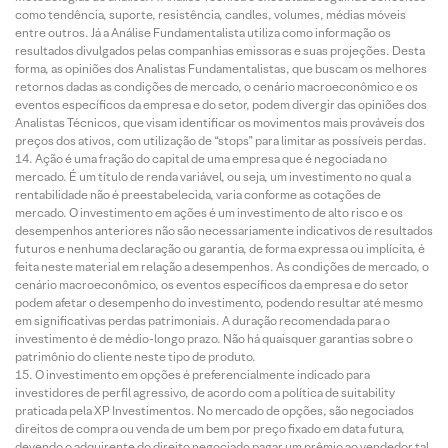
como tendência, suporte, resistência, candles, volumes, médias móveis
entre outros. Já a Análise Fundamentalista utiliza como informação os
resultados divulgados pelas companhias emissoras e suas projeções. Desta
forma, as opiniões dos Analistas Fundamentalistas, que buscam os melhores
retornos dadas as condições de mercado, o cenário macroeconômico e os
eventos específicos da empresa e do setor, podem divergir das opiniões dos
Analistas Técnicos, que visam identificar os movimentos mais prováveis dos
preços dos ativos, com utilização de “stops” para limitar as possíveis perdas.
Ação é uma fração do capital de uma empresa que é negociada no
mercado. É um título de renda variável, ou seja, um investimento no qual a
rentabilidade não é preestabelecida, varia conforme as cotações de
mercado. O investimento em ações é um investimento de alto risco e os
desempenhos anteriores não são necessariamente indicativos de resultados
futuros e nenhuma declaração ou garantia, de forma expressa ou implícita, é
feita neste material em relação a desempenhos. As condições de mercado, o
cenário macroeconômico, os eventos específicos da empresa e do setor
podem afetar o desempenho do investimento, podendo resultar até mesmo
em significativas perdas patrimoniais. A duração recomendada para o
investimento é de médio-longo prazo. Não há quaisquer garantias sobre o
patrimônio do cliente neste tipo de produto.
O investimento em opções é preferencialmente indicado para
investidores de perfil agressivo, de acordo com a política de suitability
praticada pela XP Investimentos. No mercado de opções, são negociados
direitos de compra ou venda de um bem por preço fixado em data futura,
devendo o adquirente do direito negociado pagar um prêmio ao vendedor tal