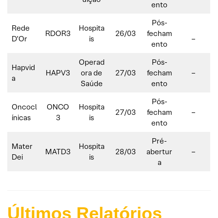
ento
Pós-
Rede
Hospita
RDOR3
26/03
fecham
D’Or
is
–
ento
Operad
Pós-
Hapvid
HAPV3
ora de
27/03
fecham
–
a
Saúde
ento
Pós-
Oncocl
ONCO
Hospita
27/03
fecham
–
ínicas
3
is
ento
Pré-
Mater
Hospita
MATD3
28/03
abertur
–
Dei
is
a
Últimos Relatórios