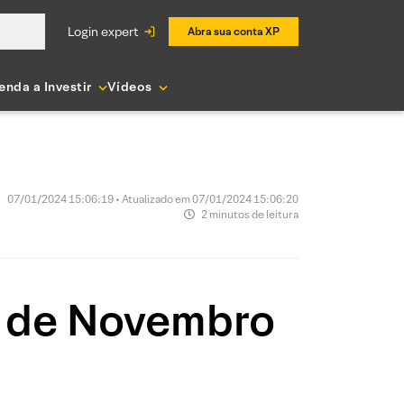
login expert
Abra sua conta XP
enda a Investir
Vídeos
07/01/2024 15:06:19 • Atualizado em 07/01/2024 15:06:20
2 minutos de leitura
r de Novembro