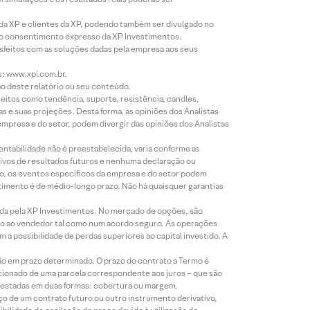
 da XP e clientes da XP, podendo também ser divulgado no
évio consentimento expresso da XP Investimentos.
isfeitos com as soluções dadas pela empresa aos seus
s: www.xpi.com.br.
ão deste relatório ou seu conteúdo.
eitos como tendência, suporte, resistência, candles,
s e suas projeções. Desta forma, as opiniões dos Analistas
presa e do setor, podem divergir das opiniões dos Analistas
entabilidade não é preestabelecida, varia conforme as
ivos de resultados futuros e nenhuma declaração ou
co, os eventos específicos da empresa e do setor podem
timento é de médio-longo prazo. Não há quaisquer garantias
icada pela XP Investimentos. No mercado de opções, são
mio ao vendedor tal como num acordo seguro. As operações
a possibilidade de perdas superiores ao capital investido. A
ão em prazo determinado. O prazo do contrato a Termo é
icionado de uma parcela correspondente aos juros – que são
prestadas em duas formas: cobertura ou margem.
o de um contrato futuro ou outro instrumento derivativo,