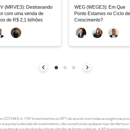
V (MRVE3): Destravando
WEG (WEGE3): Em Que
or com uma venda de
Ponto Estamos no Ciclo d
vos de R$ 2,1 bilhões
Crescimento?
entos CCTVM S.A. (“XP Investimentos ou XP”) de acordo com todas as exigências p
r sua própria decisão de investimento, não constituindo qualquer tipo de oferta ou
s na data de sua divulgação e foram obtidas de fontes públicas. A XP Investimentos