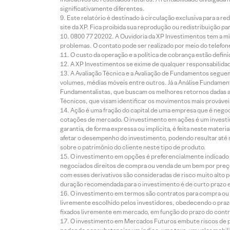
significativamente diferentes.
Este relatório é destinado à circulação exclusiva para a 
site da XP. Fica proibida sua reprodução ou redistribuição p
0800 77 20202. A Ouvidoria da XP Investimentos tem a mi
problemas. O contato pode ser realizado por meio do telefon
O custo da operação e a política de cobrança estão defini
A XP Investimentos se exime de qualquer responsabilidade
A Avaliação Técnica e a Avaliação de Fundamentos seguem
volumes, médias móveis entre outros. Já a Análise Fundament
Fundamentalistas, que buscam os melhores retornos dadas as
Técnicos, que visam identificar os movimentos mais prováveis 
Ação é uma fração do capital de uma empresa que é negoci
cotações de mercado. O investimento em ações é um investi
garantia, de forma expressa ou implícita, é feita neste ma
afetar o desempenho do investimento, podendo resultar até 
sobre o patrimônio do cliente neste tipo de produto.
O investimento em opções é preferencialmente indicado pa
negociados direitos de compra ou venda de um bem por preço
com esses derivativos são consideradas de risco muito alto p
duração recomendada para o investimento é de curto prazo e 
O investimento em termos são contratos para compra ou a
livremente escolhido pelos investidores, obedecendo o prazo
fixados livremente em mercado, em função do prazo do contr
O investimento em Mercados Futuros embute riscos de pe