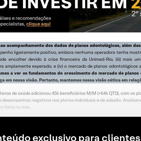
o ao acompanhamento dos dados de planos odontológicos, além dos
nho ligeiramente positivo, embora nenhuma operadora tenha mostrad
 encolher devido à crise financeira da Unimed-Rio; (iii) mais um
a amplamente esperado; e (iv) o mercado de planos odontológicos a
mos a ver os fundamentos de crescimento do mercado de planos d
 em nossa visão. Portanto, mantemos nossa visão cética em relaç
anos de saúde adicionou 45k beneficiários M/M (+64k QTD), com os pl
o desempenhos negativos nos planos individuais e de adesão. Analis
o forte no mês.
teúdo exclusivo para clientes