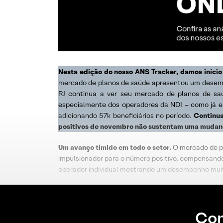
Nesta edição do nosso ANS Tracker, damos iníci
mercado de planos de saúde apresentou um desempe
RJ continua a ver seu mercado de planos de saúde
especialmente dos operadores da NDI – como já er
adicionando 57k beneficiários no período.
Continua
positivos de novembro não sustentam uma mudança
Um avanço tímido em todo o setor.
O mercado de pl
impulsionador para o número positivo, compensand
operador individual mostrando um desempenho muit
Con