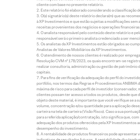
cliente com base no presente relatório.
Este relatório foi elaborado considerando a classificação d
O(s) signatário(s) deste relatório declara(m) que as reco
à XP Investimentos e que estão sujeitas a modificações sem 
receitas provenientes dos negócios e operações financeiras 
O analista responsável pelo conteúdo deste relatório e pe
responsável será o primeiro analista credenciado a ser menci
Os analistas da XP Investimentos estão obrigados ao cumpr
Analistas de Valores Mobiliários da XP Investimentos.
O atendimento de nossos clientes é realizado por empreg
Resolução CVM nº 178/2023, os quais encontram-se registrad
realizar consultoria, administração ou gestão de patrimônio 
capitais.
Para fins de verificação da adequação do perfil do invest
portfólio, nos termos das Regras e Procedimentos ANBIMA de
máxima de risco para cada perfil de investidor (conservado
clientes possam ter acesso a todos os produtos, desde que de
objeto deste material, é importante que você verifique se a
volume, concentração e/ou quantidade para a aplicação dese
carteira na tela de carteira (Visão Risco). Caso a sua pontu
para a referida aplicação/contratação, isto significa que, co
adequação dos produtos oferecidos pela XP Investimentos ao
desempenho do investimento.
A rentabilidade de produtos financeiros pode apresentar
indicativos de resultados futuros. A rentabilidade divulgada