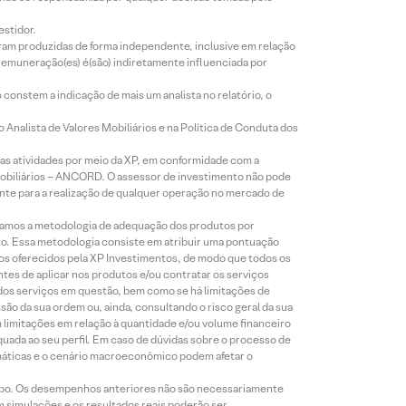
estidor.
foram produzidas de forma independente, inclusive em relação
 remuneração(es) é(são) indiretamente influenciada por
constem a indicação de mais um analista no relatório, o
Analista de Valores Mobiliários e na Política de Conduta dos
s atividades por meio da XP, em conformidade com a
Mobiliários – ANCORD. O assessor de investimento não pode
iente para a realização de qualquer operação no mercado de
lizamos a metodologia de adequação dos produtos por
to. Essa metodologia consiste em atribuir uma pontuação
tos oferecidos pela XP Investimentos, de modo que todos os
ntes de aplicar nos produtos e/ou contratar os serviços
 dos serviços em questão, bem como se há limitações de
o da sua ordem ou, ainda, consultando o risco geral da sua
m limitações em relação à quantidade e/ou volume financeiro
equada ao seu perfil. Em caso de dúvidas sobre o processo de
imáticas e o cenário macroeconômico podem afetar o
empo. Os desempenhos anteriores não são necessariamente
m simulações e os resultados reais poderão ser