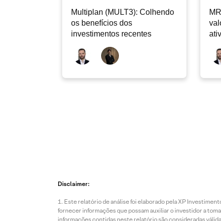
Multiplan (MULT3): Colhendo
MR
os benefícios dos
val
investimentos recentes
ati
Disclaimer:
Este relatório de análise foi elaborado pela XP Investim
fornecer informações que possam auxiliar o investidor a toma
informações contidas neste relatório são consideradas válida