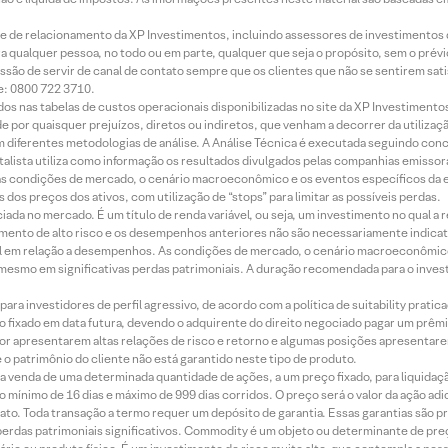
rede de relacionamento da XP Investimentos, incluindo assessores de investimentos
ara qualquer pessoa, no todo ou em parte, qualquer que seja o propósito, sem o pr
ssão de servir de canal de contato sempre que os clientes que não se sentirem sat
e: 0800 722 3710.
dos nas tabelas de custos operacionais disponibilizadas no site da XP Investimento
 por quaisquer prejuízos, diretos ou indiretos, que venham a decorrer da utilizaç
 diferentes metodologias de análise. A Análise Técnica é executada seguindo conc
alista utiliza como informação os resultados divulgados pelas companhias emissora
 condições de mercado, o cenário macroeconômico e os eventos específicos da em
dos preços dos ativos, com utilização de “stops” para limitar as possíveis perdas.
ada no mercado. É um título de renda variável, ou seja, um investimento no qual a r
mento de alto risco e os desempenhos anteriores não são necessariamente indicat
terial em relação a desempenhos. As condições de mercado, o cenário macroeconômi
mesmo em significativas perdas patrimoniais. A duração recomendada para o inves
ra investidores de perfil agressivo, de acordo com a política de suitability prat
 fixado em data futura, devendo o adquirente do direito negociado pagar um prê
or apresentarem altas relações de risco e retorno e algumas posições apresentarem 
o patrimônio do cliente não está garantido neste tipo de produto.
 venda de uma determinada quantidade de ações, a um preço fixado, para liquidaç
 mínimo de 16 dias e máximo de 999 dias corridos. O preço será o valor da ação ad
ato. Toda transação a termo requer um depósito de garantia. Essas garantias são 
rdas patrimoniais significativos. Commodity é um objeto ou determinante de preç