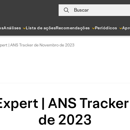
Buscar
os
Análises
Lista de ações
Recomendações
Periódicos
Apr
pert | ANS Tracker de Novembro de 2023
Expert | ANS Tracke
de 2023