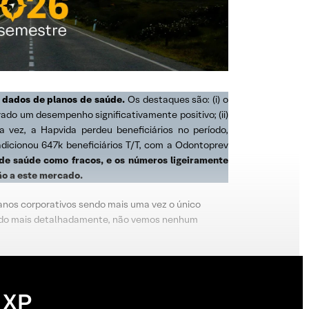
 dados de planos de saúde.
Os destaques são: (i) o
o um desempenho significativamente positivo; (ii)
a vez, a Hapvida perdeu beneficiários no período,
dicionou 647k beneficiários T/T, com a Odontoprev
e saúde como fracos, e os números ligeiramente
ão a este mercado.
anos corporativos sendo mais uma vez o único
ando mais detalhadamente, não vemos nenhum
 XP