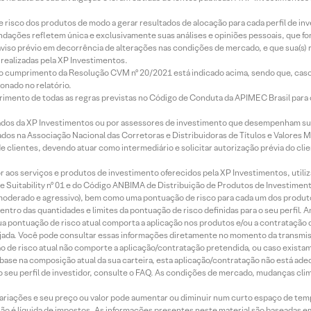
e risco dos produtos de modo a gerar resultados de alocação para cada perfil de inv
mendações refletem única e exclusivamente suas análises e opiniões pessoais, que 
aviso prévio em decorrência de alterações nas condições de mercado, e que sua(s)
realizadas pela XP Investimentos.
lo cumprimento da Resolução CVM nº 20/2021 está indicado acima, sendo que, caso 
onado no relatório.
imento de todas as regras previstas no Código de Conduta da APIMEC Brasil para o 
ados da XP Investimentos ou por assessores de investimento que desempenham sua
os na Associação Nacional das Corretoras e Distribuidoras de Títulos e Valores 
de clientes, devendo atuar como intermediário e solicitar autorização prévia do cl
idor aos serviços e produtos de investimento oferecidos pela XP Investimentos, uti
 Suitability nº 01 e do Código ANBIMA de Distribuição de Produtos de Investimen
r, moderado e agressivo), bem como uma pontuação de risco para cada um dos produ
ntro das quantidades e limites da pontuação de risco definidas para o seu perfil. A
 sua pontuação de risco atual comporta a aplicação nos produtos e/ou a contratação
jada. Você pode consultar essas informações diretamente no momento da transmissã
ação de risco atual não comporte a aplicação/contratação pretendida, ou caso exista
m base na composição atual da sua carteira, esta aplicação/contratação não está ad
 seu perfil de investidor, consulte o FAQ. As condições de mercado, mudanças cl
 variações e seu preço ou valor pode aumentar ou diminuir num curto espaço de t
 não é líquida de impostos. As informações presentes neste material são baseadas e