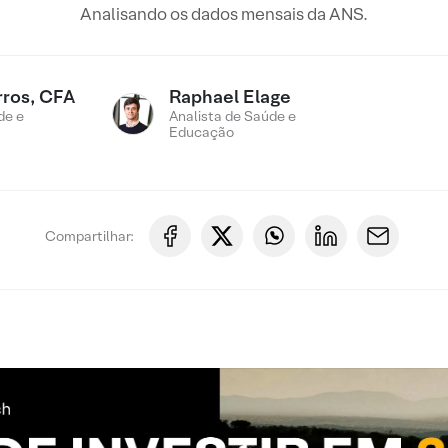
Analisando os dados mensais da ANS.
rros, CFA
Raphael Elage
de e
Analista de Saúde e
Educação
Compartilhar: