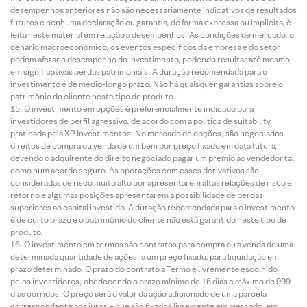
desempenhos anteriores não são necessariamente indicativos de resultados
futuros e nenhuma declaração ou garantia, de forma expressa ou implícita, é
feita neste material em relação a desempenhos. As condições de mercado, o
cenário macroeconômico, os eventos específicos da empresa e do setor
podem afetar o desempenho do investimento, podendo resultar até mesmo
em significativas perdas patrimoniais. A duração recomendada para o
investimento é de médio-longo prazo. Não há quaisquer garantias sobre o
patrimônio do cliente neste tipo de produto.
O investimento em opções é preferencialmente indicado para
investidores de perfil agressivo, de acordo com a política de suitability
praticada pela XP Investimentos. No mercado de opções, são negociados
direitos de compra ou venda de um bem por preço fixado em data futura,
devendo o adquirente do direito negociado pagar um prêmio ao vendedor tal
como num acordo seguro. As operações com esses derivativos são
consideradas de risco muito alto por apresentarem altas relações de risco e
retorno e algumas posições apresentarem a possibilidade de perdas
superiores ao capital investido. A duração recomendada para o investimento
é de curto prazo e o patrimônio do cliente não está garantido neste tipo de
produto.
O investimento em termos são contratos para compra ou a venda de uma
determinada quantidade de ações, a um preço fixado, para liquidação em
prazo determinado. O prazo do contrato a Termo é livremente escolhido
pelos investidores, obedecendo o prazo mínimo de 16 dias e máximo de 999
dias corridos. O preço será o valor da ação adicionado de uma parcela
correspondente aos juros – que são fixados livremente em mercado, em