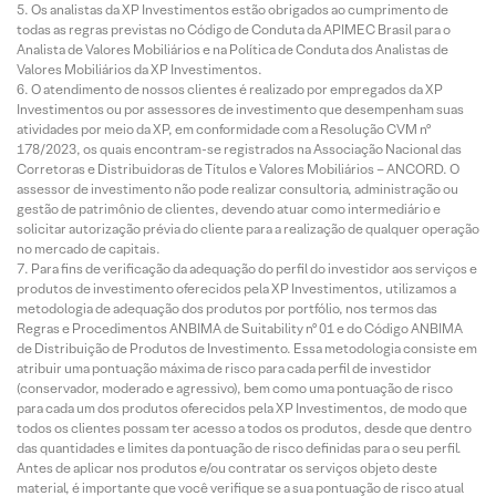
Os analistas da XP Investimentos estão obrigados ao cumprimento de
todas as regras previstas no Código de Conduta da APIMEC Brasil para o
Analista de Valores Mobiliários e na Política de Conduta dos Analistas de
Valores Mobiliários da XP Investimentos.
O atendimento de nossos clientes é realizado por empregados da XP
Investimentos ou por assessores de investimento que desempenham suas
atividades por meio da XP, em conformidade com a Resolução CVM nº
178/2023, os quais encontram-se registrados na Associação Nacional das
Corretoras e Distribuidoras de Títulos e Valores Mobiliários – ANCORD. O
assessor de investimento não pode realizar consultoria, administração ou
gestão de patrimônio de clientes, devendo atuar como intermediário e
solicitar autorização prévia do cliente para a realização de qualquer operação
no mercado de capitais.
Para fins de verificação da adequação do perfil do investidor aos serviços e
produtos de investimento oferecidos pela XP Investimentos, utilizamos a
metodologia de adequação dos produtos por portfólio, nos termos das
Regras e Procedimentos ANBIMA de Suitability nº 01 e do Código ANBIMA
de Distribuição de Produtos de Investimento. Essa metodologia consiste em
atribuir uma pontuação máxima de risco para cada perfil de investidor
(conservador, moderado e agressivo), bem como uma pontuação de risco
para cada um dos produtos oferecidos pela XP Investimentos, de modo que
todos os clientes possam ter acesso a todos os produtos, desde que dentro
das quantidades e limites da pontuação de risco definidas para o seu perfil.
Antes de aplicar nos produtos e/ou contratar os serviços objeto deste
material, é importante que você verifique se a sua pontuação de risco atual