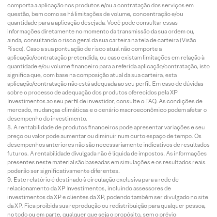
comporta a aplicação nos produtos e/ou a contratação dos serviços em
questão, bem como se há limitações de volume, concentração e/ou
quantidade para a aplicação desejada. Você pode consultar essas
informações diretamente no momento da transmissão da sua ordem ou,
ainda, consultando o risco geral da sua carteira na tela de carteira (Visão
Risco). Caso a sua pontuação de risco atual não comporte a
aplicação/contratação pretendida, ou caso existam limitações em relação à
quantidade e/ou volume financeiro para a referida aplicação/contratação, isto
significa que, com base na composição atual da sua carteira, esta
aplicação/contratação não está adequada ao seu perfil. Em caso de dúvidas
sobre o processo de adequação dos produtos oferecidos pela XP
Investimentos ao seu perfil de investidor, consulte o FAQ. As condições de
mercado, mudanças climáticas e o cenário macroeconômico podem afetar o
desempenho do investimento.
A rentabilidade de produtos financeiros pode apresentar variações e seu
preço ou valor pode aumentar ou diminuir num curto espaço de tempo. Os
desempenhos anteriores não são necessariamente indicativos de resultados
futuros. A rentabilidade divulgada não é líquida de impostos. As informações
presentes neste material são baseadas em simulações e os resultados reais
poderão ser significativamente diferentes.
Este relatório é destinado à circulação exclusiva para a rede de
relacionamento da XP Investimentos, incluindo assessores de
investimentos da XP e clientes da XP, podendo também ser divulgado no site
da XP. Fica proibida sua reprodução ou redistribuição para qualquer pessoa,
no todo ou em parte, qualquer que seja o propósito, sem o prévio