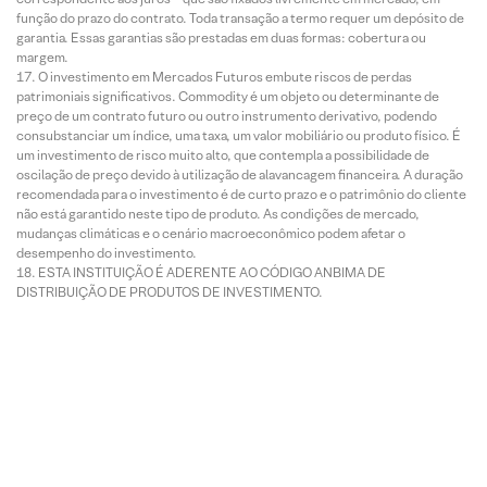
função do prazo do contrato. Toda transação a termo requer um depósito de
garantia. Essas garantias são prestadas em duas formas: cobertura ou
margem.
O investimento em Mercados Futuros embute riscos de perdas
patrimoniais significativos. Commodity é um objeto ou determinante de
preço de um contrato futuro ou outro instrumento derivativo, podendo
consubstanciar um índice, uma taxa, um valor mobiliário ou produto físico. É
um investimento de risco muito alto, que contempla a possibilidade de
oscilação de preço devido à utilização de alavancagem financeira. A duração
recomendada para o investimento é de curto prazo e o patrimônio do cliente
não está garantido neste tipo de produto. As condições de mercado,
mudanças climáticas e o cenário macroeconômico podem afetar o
desempenho do investimento.
ESTA INSTITUIÇÃO É ADERENTE AO CÓDIGO ANBIMA DE
DISTRIBUIÇÃO DE PRODUTOS DE INVESTIMENTO.