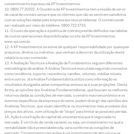
consentimento expresso da XP Investimentos.
0800 77 20202. A Ouvidoria da XP Investimentos tem a missão de servir
de canal de contato sempre que os clientes que não se sentirem satisfeitos
com as soluções dadas pela empresa aos seus problemas. O contato pode
ser realizado por meio do telefone: 0800 722 3710.
O custo da operação e a política de cobrança estão definidos nas tabelas
de custos operacionais disponibilizadas no site da XP Investimentos:
www.xpi.com.br.
A XP Investimentos se exime de qualquer responsabilidade por quaisquer
prejuízos, diretos ou indiretos, que venham a decorrer da utilização deste
relatório ou seu conteúdo.
A Avaliação Técnica e a Avaliação de Fundamentos seguem diferentes
metodologias de análise. A Análise Técnica é executada seguindo conceitos
como tendência, suporte, resistência, candles, volumes, médias móveis
entre outros. Já a Análise Fundamentalista utiliza como informação os
resultados divulgados pelas companhias emissoras e suas projeções. Desta
forma, as opiniões dos Analistas Fundamentalistas, que buscam os melhores
retornos dadas as condições de mercado, o cenário macroeconômico e os
eventos específicos da empresa e do setor, podem divergir das opiniões dos
Analistas Técnicos, que visam identificar os movimentos mais prováveis dos
preços dos ativos, com utilização de “stops” para limitar as possíveis perdas.
Ação é uma fração do capital de uma empresa que é negociada no
mercado. É um título de renda variável, ou seja, um investimento no qual a
rentabilidade não é preestabelecida, varia conforme as cotações de
mercado. O investimento em ações é um investimento de alto risco e os