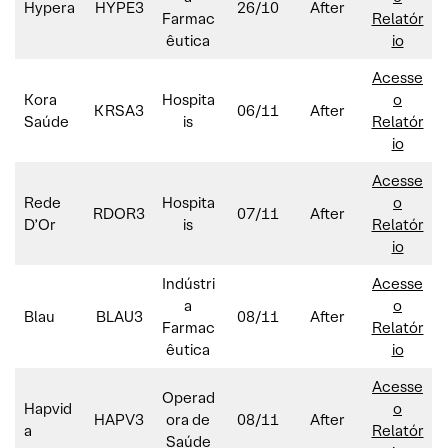
Hypera
HYPE3
26/10
After
Farmac
Relatór
êutica
io
Acesse
Kora
Hospita
o
KRSA3
06/11
After
Saúde
is
Relatór
io
Acesse
Rede
Hospita
o
RDOR3
07/11
After
D’Or
is
Relatór
io
Indústri
Acesse
a
o
Blau
BLAU3
08/11
After
Farmac
Relatór
êutica
io
Acesse
Operad
Hapvid
o
HAPV3
ora de
08/11
After
a
Relatór
Saúde