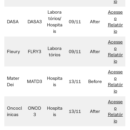
io
Labora
Acesse
tórios/
o
DASA
DASA3
09/11
After
Hospita
Relatór
is
io
Acesse
Labora
o
Fleury
FLRY3
09/11
After
tórios
Relatór
io
Acesse
Mater
Hospita
o
MATD3
13/11
Before
Dei
is
Relatór
io
Acesse
Oncocl
ONCO
Hospita
o
13/11
After
ínicas
3
is
Relatór
io