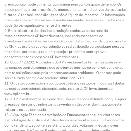
preço ou valor pode aumentar ou diminuir num curto espaço de tempo. Os
desempenhos anteriores não são necessariamente indicativos de resultados
futuros. A rentabilidade divulgada não é líquida de impostos. As informações
presentes neste material são baseadas em simulações e os resultados reais
poderão ser significativamente diferentes.
Este relatório é destinado à circulação exclusiva para a rede de
relacionamento da XP Investimentos, incluindo assessores de
investimentos da XP e clientes da XP, podendo também ser divulgado no site
da XP. Fica proibida sua reprodução ou redistribuição para qualquer pessoa,
no todo ou em parte, qualquer que seja o propósito, sem o prévio
consentimento expresso da XP Investimentos.
0800 77 20202. A Ouvidoria da XP Investimentos tem a missão de servir
de canal de contato sempre que os clientes que não se sentirem satisfeitos
com as soluções dadas pela empresa aos seus problemas. O contato pode
ser realizado por meio do telefone: 0800 722 3710.
O custo da operação e a política de cobrança estão definidos nas tabelas
de custos operacionais disponibilizadas no site da XP Investimentos:
www.xpi.com.br.
A XP Investimentos se exime de qualquer responsabilidade por quaisquer
prejuízos, diretos ou indiretos, que venham a decorrer da utilização deste
relatório ou seu conteúdo.
A Avaliação Técnica e a Avaliação de Fundamentos seguem diferentes
metodologias de análise. A Análise Técnica é executada seguindo conceitos
como tendência, suporte, resistência, candles, volumes, médias móveis
entre outros. Já a Análise Fundamentalista utiliza como informação os