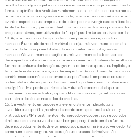
resultados divulgados pelas companhias emissoras e suas projeções. Desta
forma, as opiniões dos Analistas Fundamentalistas, que buscam os melhores
retornos dadas as condições de mercado, o cenário macroeconômico e os
eventos específicos da empresa e do setor, podem divergir das opiniões dos
Analistas Técnicos, que visam identificar os movimentos mais prováveis dos
preços dos ativos, com utilização de “stops” para limitar as possíveis perdas.
Ação é uma fração do capital de uma empresa que é negociada no
mercado. É um título de renda variável, ou seja, um investimento no qual a
rentabilidade não é preestabelecida, varia conforme as cotações de
mercado. O investimento em ações é um investimento de alto risco e os
desempenhos anteriores não são necessariamente indicativos de resultados
futuros e nenhuma declaração ou garantia, de forma expressa ou implícita, é
feita neste material em relação a desempenhos. As condições de mercado, o
cenário macroeconômico, os eventos específicos da empresa e do setor
podem afetar o desempenho do investimento, podendo resultar até mesmo
em significativas perdas patrimoniais. A duração recomendada para o
investimento é de médio-longo prazo. Não há quaisquer garantias sobre o
patrimônio do cliente neste tipo de produto.
O investimento em opções é preferencialmente indicado para
investidores de perfil agressivo, de acordo com a política de suitability
praticada pela XP Investimentos. No mercado de opções, são negociados
direitos de compra ou venda de um bem por preço fixado em data futura,
devendo o adquirente do direito negociado pagar um prêmio ao vendedor tal
como num acordo seguro. As operações com esses derivativos são