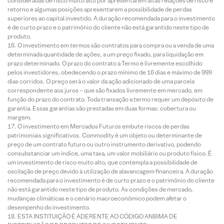
consideradas de risco muito alto por apresentarem altas relações de risco e
retorno e algumas posições apresentarem a possibilidade de perdas
superiores ao capital investido. A duração recomendada para o investimento
é de curto prazo e o patrimônio do cliente não está garantido neste tipo de
produto.
O investimento em termos são contratos para compra ou a venda de uma
determinada quantidade de ações, a um preço fixado, para liquidação em
prazo determinado. O prazo do contrato a Termo é livremente escolhido
pelos investidores, obedecendo o prazo mínimo de 16 dias e máximo de 999
dias corridos. O preço será o valor da ação adicionado de uma parcela
correspondente aos juros – que são fixados livremente em mercado, em
função do prazo do contrato. Toda transação a termo requer um depósito de
garantia. Essas garantias são prestadas em duas formas: cobertura ou
margem.
O investimento em Mercados Futuros embute riscos de perdas
patrimoniais significativos. Commodity é um objeto ou determinante de
preço de um contrato futuro ou outro instrumento derivativo, podendo
consubstanciar um índice, uma taxa, um valor mobiliário ou produto físico. É
um investimento de risco muito alto, que contempla a possibilidade de
oscilação de preço devido à utilização de alavancagem financeira. A duração
recomendada para o investimento é de curto prazo e o patrimônio do cliente
não está garantido neste tipo de produto. As condições de mercado,
mudanças climáticas e o cenário macroeconômico podem afetar o
desempenho do investimento.
ESTA INSTITUIÇÃO É ADERENTE AO CÓDIGO ANBIMA DE