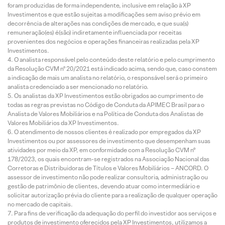
foram produzidas de forma independente, inclusive em relação à XP
Investimentos e que estão sujeitas a modificações sem aviso prévio em
decorrência de alterações nas condições de mercado, e que sua(s)
remuneração(es) é(são) indiretamente influenciada por receitas
provenientes dos negócios e operações financeiras realizadas pela XP
Investimentos.
O analista responsável pelo conteúdo deste relatório e pelo cumprimento
da Resolução CVM nº 20/2021 está indicado acima, sendo que, caso constem
a indicação de mais um analista no relatório, o responsável será o primeiro
analista credenciado a ser mencionado no relatório.
Os analistas da XP Investimentos estão obrigados ao cumprimento de
todas as regras previstas no Código de Conduta da APIMEC Brasil para o
Analista de Valores Mobiliários e na Política de Conduta dos Analistas de
Valores Mobiliários da XP Investimentos.
O atendimento de nossos clientes é realizado por empregados da XP
Investimentos ou por assessores de investimento que desempenham suas
atividades por meio da XP, em conformidade com a Resolução CVM nº
178/2023, os quais encontram-se registrados na Associação Nacional das
Corretoras e Distribuidoras de Títulos e Valores Mobiliários – ANCORD. O
assessor de investimento não pode realizar consultoria, administração ou
gestão de patrimônio de clientes, devendo atuar como intermediário e
solicitar autorização prévia do cliente para a realização de qualquer operação
no mercado de capitais.
Para fins de verificação da adequação do perfil do investidor aos serviços e
produtos de investimento oferecidos pela XP Investimentos, utilizamos a