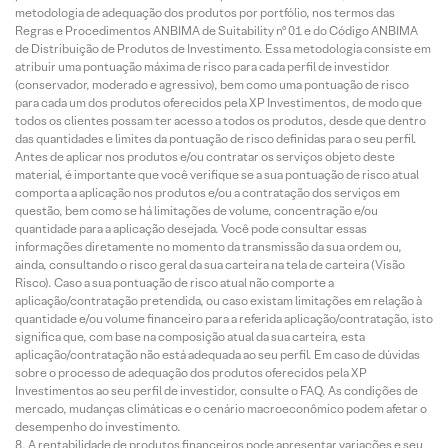
metodologia de adequação dos produtos por portfólio, nos termos das
Regras e Procedimentos ANBIMA de Suitability nº 01 e do Código ANBIMA
de Distribuição de Produtos de Investimento. Essa metodologia consiste em
atribuir uma pontuação máxima de risco para cada perfil de investidor
(conservador, moderado e agressivo), bem como uma pontuação de risco
para cada um dos produtos oferecidos pela XP Investimentos, de modo que
todos os clientes possam ter acesso a todos os produtos, desde que dentro
das quantidades e limites da pontuação de risco definidas para o seu perfil.
Antes de aplicar nos produtos e/ou contratar os serviços objeto deste
material, é importante que você verifique se a sua pontuação de risco atual
comporta a aplicação nos produtos e/ou a contratação dos serviços em
questão, bem como se há limitações de volume, concentração e/ou
quantidade para a aplicação desejada. Você pode consultar essas
informações diretamente no momento da transmissão da sua ordem ou,
ainda, consultando o risco geral da sua carteira na tela de carteira (Visão
Risco). Caso a sua pontuação de risco atual não comporte a
aplicação/contratação pretendida, ou caso existam limitações em relação à
quantidade e/ou volume financeiro para a referida aplicação/contratação, isto
significa que, com base na composição atual da sua carteira, esta
aplicação/contratação não está adequada ao seu perfil. Em caso de dúvidas
sobre o processo de adequação dos produtos oferecidos pela XP
Investimentos ao seu perfil de investidor, consulte o FAQ. As condições de
mercado, mudanças climáticas e o cenário macroeconômico podem afetar o
desempenho do investimento.
A rentabilidade de produtos financeiros pode apresentar variações e seu