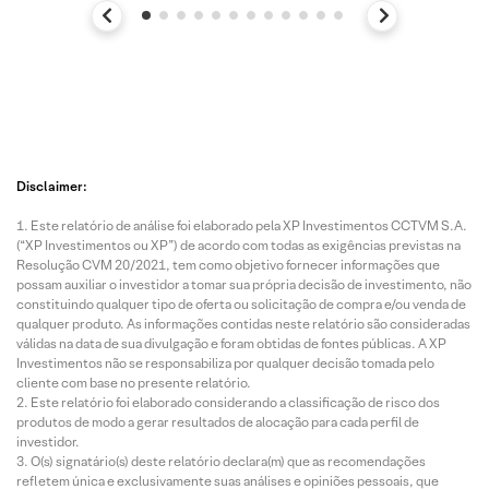
Disclaimer:
Este relatório de análise foi elaborado pela XP Investimentos CCTVM S.A.
(“XP Investimentos ou XP”) de acordo com todas as exigências previstas na
Resolução CVM 20/2021, tem como objetivo fornecer informações que
possam auxiliar o investidor a tomar sua própria decisão de investimento, não
constituindo qualquer tipo de oferta ou solicitação de compra e/ou venda de
qualquer produto. As informações contidas neste relatório são consideradas
válidas na data de sua divulgação e foram obtidas de fontes públicas. A XP
Investimentos não se responsabiliza por qualquer decisão tomada pelo
cliente com base no presente relatório.
Este relatório foi elaborado considerando a classificação de risco dos
produtos de modo a gerar resultados de alocação para cada perfil de
investidor.
O(s) signatário(s) deste relatório declara(m) que as recomendações
refletem única e exclusivamente suas análises e opiniões pessoais, que