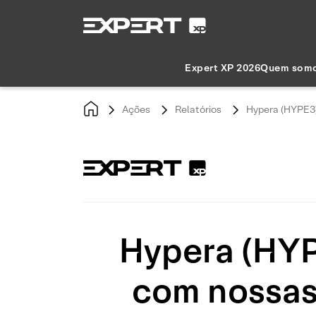
Expert XP 2026
Quem som
Ações
Relatórios
Hypera (HYPE3)
Hypera (HYP
com nossas 