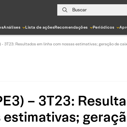
Buscar
os
Análises
Lista de ações
Recomendações
Periódicos
Apr
 - 3T23: Resultados em linha com nossas estimativas; geração de cai
E3) – 3T23: Resulta
estimativas; geraçã