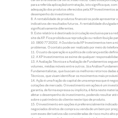
para a referida aplicação/contratação, isto significa que, co
adequação dos produtos oferecidos pela XP Investimentos ao
desempenho do investimento.
A rentabilidade de produtos financeiros pode apresentar
indicativos de resultados futuros. A rentabilidade divulgada
significativamente diferentes.
Este relatório é destinado à circulação exclusiva para a 
site da XP. Fica proibida sua reprodução ou redistribuição p
0800 77 20202. A Ouvidoria da XP Investimentos tem a mi
problemas. O contato pode ser realizado por meio do telefon
O custo da operação e a política de cobrança estão defini
A XP Investimentos se exime de qualquer responsabilidade
A Avaliação Técnica e a Avaliação de Fundamentos seguem
volumes, médias móveis entre outros. Já a Análise Fundament
Fundamentalistas, que buscam os melhores retornos dadas as
Técnicos, que visam identificar os movimentos mais prováveis 
Ação é uma fração do capital de uma empresa que é negoci
cotações de mercado. O investimento em ações é um investi
garantia, de forma expressa ou implícita, é feita neste ma
afetar o desempenho do investimento, podendo resultar até 
sobre o patrimônio do cliente neste tipo de produto.
O investimento em opções é preferencialmente indicado pa
negociados direitos de compra ou venda de um bem por preço
com esses derivativos são consideradas de risco muito alto p