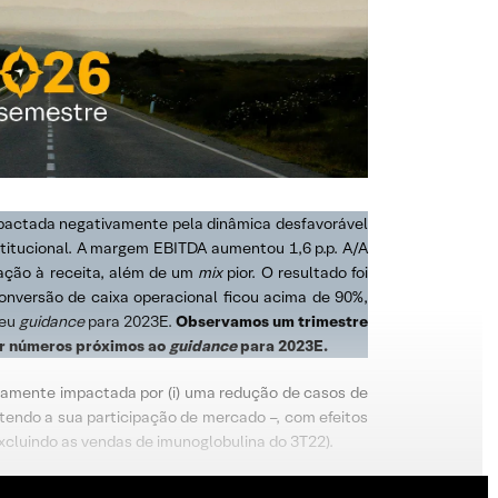
mpactada negativamente pela dinâmica desfavorável
stitucional. A margem EBITDA aumentou 1,6 p.p. A/A
ção à receita, além de um
mix
pior. O resultado foi
onversão de caixa operacional ficou acima de 90%,
seu
guidance
para 2023E.
Observamos um trimestre
ar números próximos ao
guidance
para 2023E.
ivamente impactada por (i) uma redução de casos de
tendo a sua participação de mercado –, com efeitos
A excluindo as vendas de imunoglobulina do 3T22).