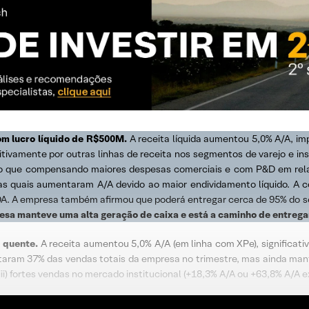
om lucro líquido de R$500M.
A receita líquida aumentou 5,0% A/A, i
itivamente por outras linhas de receita nos segmentos de varejo e in
o que compensando maiores despesas comerciais e com P&D em rela
s quais aumentaram A/A devido ao maior endividamento líquido. A c
ITDA. A empresa também afirmou que poderá entregar cerca de 95% do 
resa manteve uma alta geração de caixa e está a caminho de entreg
 quente.
A receita aumentou 5,0% A/A (em linha com XPe), significat
taram 37% das vendas totais da empresa no trimestre, mas ainda man
e (iii) fortes vendas no mercado institucional (+18,3% A/A ou +63,8% A/