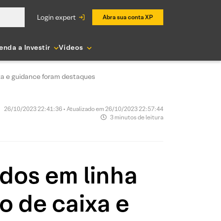
login expert
Abra sua conta XP
enda a Investir
Vídeos
xa e guidance foram destaques
26/10/2023 22:41:36 • Atualizado em 26/10/2023 22:57:44
3 minutos de leitura
dos em linha
o de caixa e