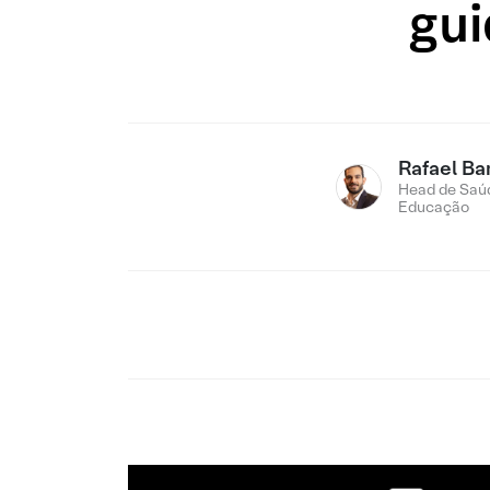
gui
Rafael Ba
Head de Saú
Educação