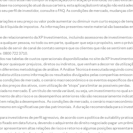
m base na composição atual da sua carteira, esta aplicação/contratação não está ad
 seu perfil de investidor, consulte o FAQ. As condições de mercado, mudanças cl
 variações e seu preço ou valor pode aumentar ou diminuir num curto espaço de t
 não é líquida de impostos. As informações presentes neste material são baseadas e
rede de relacionamento da XP Investimentos, incluindo assessores de investimentos
ara qualquer pessoa, no todo ou em parte, qualquer que seja o propósito, sem o pr
ssão de servir de canal de contato sempre que os clientes que não se sentirem sat
e: 0800 722 3710.
dos nas tabelas de custos operacionais disponibilizadas no site da XP Investimento
 por quaisquer prejuízos, diretos ou indiretos, que venham a decorrer da utilizaç
 diferentes metodologias de análise. A Análise Técnica é executada seguindo conc
alista utiliza como informação os resultados divulgados pelas companhias emissora
 condições de mercado, o cenário macroeconômico e os eventos específicos da em
dos preços dos ativos, com utilização de “stops” para limitar as possíveis perdas.
ada no mercado. É um título de renda variável, ou seja, um investimento no qual a r
mento de alto risco e os desempenhos anteriores não são necessariamente indicat
terial em relação a desempenhos. As condições de mercado, o cenário macroeconômi
mesmo em significativas perdas patrimoniais. A duração recomendada para o inves
ra investidores de perfil agressivo, de acordo com a política de suitability prat
 fixado em data futura, devendo o adquirente do direito negociado pagar um prê
or apresentarem altas relações de risco e retorno e algumas posições apresentarem 