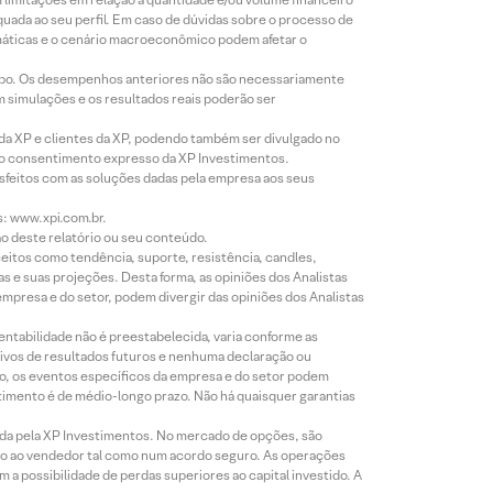
equada ao seu perfil. Em caso de dúvidas sobre o processo de
imáticas e o cenário macroeconômico podem afetar o
empo. Os desempenhos anteriores não são necessariamente
m simulações e os resultados reais poderão ser
 da XP e clientes da XP, podendo também ser divulgado no
évio consentimento expresso da XP Investimentos.
isfeitos com as soluções dadas pela empresa aos seus
s: www.xpi.com.br.
ão deste relatório ou seu conteúdo.
eitos como tendência, suporte, resistência, candles,
s e suas projeções. Desta forma, as opiniões dos Analistas
presa e do setor, podem divergir das opiniões dos Analistas
entabilidade não é preestabelecida, varia conforme as
ivos de resultados futuros e nenhuma declaração ou
co, os eventos específicos da empresa e do setor podem
timento é de médio-longo prazo. Não há quaisquer garantias
icada pela XP Investimentos. No mercado de opções, são
mio ao vendedor tal como num acordo seguro. As operações
a possibilidade de perdas superiores ao capital investido. A