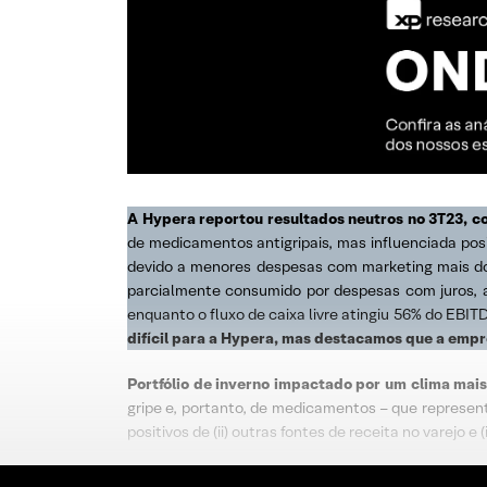
A Hypera reportou resultados neutros no 3T23, c
de medicamentos antigripais, mas influenciada pos
devido a menores despesas com marketing mais d
parcialmente consumido por despesas com juros, a
enquanto o fluxo de caixa livre atingiu 56% do EB
difícil para a Hypera, mas destacamos que a emp
Portfólio de inverno impactado por um clima mais
gripe e, portanto, de medicamentos – que represen
positivos de (ii) outras fontes de receita no varejo 