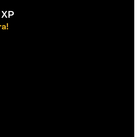
 XP
ra!