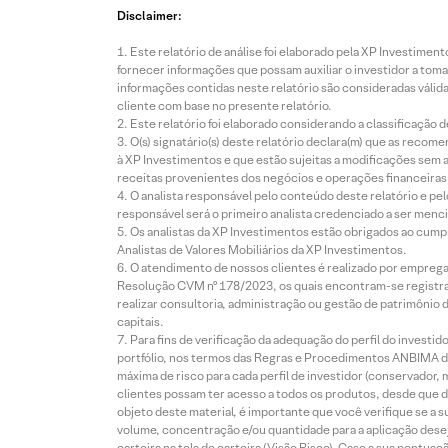
Disclaimer:
Este relatório de análise foi elaborado pela XP Investim
fornecer informações que possam auxiliar o investidor a toma
informações contidas neste relatório são consideradas válida
cliente com base no presente relatório.
Este relatório foi elaborado considerando a classificação d
O(s) signatário(s) deste relatório declara(m) que as reco
à XP Investimentos e que estão sujeitas a modificações sem 
receitas provenientes dos negócios e operações financeiras 
O analista responsável pelo conteúdo deste relatório e pe
responsável será o primeiro analista credenciado a ser menci
Os analistas da XP Investimentos estão obrigados ao cumpr
Analistas de Valores Mobiliários da XP Investimentos.
O atendimento de nossos clientes é realizado por empreg
Resolução CVM nº 178/2023, os quais encontram-se registrad
realizar consultoria, administração ou gestão de patrimônio 
capitais.
Para fins de verificação da adequação do perfil do invest
portfólio, nos termos das Regras e Procedimentos ANBIMA de
máxima de risco para cada perfil de investidor (conservado
clientes possam ter acesso a todos os produtos, desde que de
objeto deste material, é importante que você verifique se a
volume, concentração e/ou quantidade para a aplicação dese
carteira na tela de carteira (Visão Risco). Caso a sua pontu