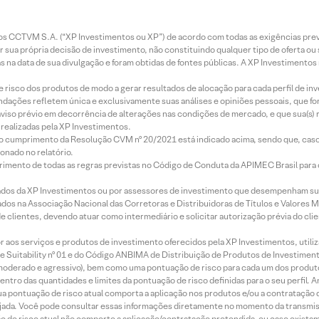
entos CCTVM S.A. (“XP Investimentos ou XP”) de acordo com todas as exigências p
r sua própria decisão de investimento, não constituindo qualquer tipo de oferta ou
s na data de sua divulgação e foram obtidas de fontes públicas. A XP Investimentos
e risco dos produtos de modo a gerar resultados de alocação para cada perfil de inv
mendações refletem única e exclusivamente suas análises e opiniões pessoais, que 
aviso prévio em decorrência de alterações nas condições de mercado, e que sua(s)
realizadas pela XP Investimentos.
lo cumprimento da Resolução CVM nº 20/2021 está indicado acima, sendo que, caso 
onado no relatório.
imento de todas as regras previstas no Código de Conduta da APIMEC Brasil para o 
ados da XP Investimentos ou por assessores de investimento que desempenham sua
os na Associação Nacional das Corretoras e Distribuidoras de Títulos e Valores 
de clientes, devendo atuar como intermediário e solicitar autorização prévia do cl
idor aos serviços e produtos de investimento oferecidos pela XP Investimentos, uti
 Suitability nº 01 e do Código ANBIMA de Distribuição de Produtos de Investimen
r, moderado e agressivo), bem como uma pontuação de risco para cada um dos produ
ntro das quantidades e limites da pontuação de risco definidas para o seu perfil. A
 sua pontuação de risco atual comporta a aplicação nos produtos e/ou a contratação
jada. Você pode consultar essas informações diretamente no momento da transmissã
ação de risco atual não comporte a aplicação/contratação pretendida, ou caso exista