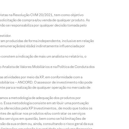
revistas na Resolução CVM 20/2021, tem como objetivo
 solicitação de compra e/ou venda de qualquer produto. As
 não se responsabiliza por qualquer decisão tomada pelo
estidor.
foram produzidas de forma independente, inclusive em relação
 remuneração(es) é(são) indiretamente influenciada por
constem a indicação de mais um analista no relatório, o
Analista de Valores Mobiliários e na Política de Conduta dos
s atividades por meio da XP, em conformidade com a
Mobiliários – ANCORD. O assessor de investimento não pode
iente para a realização de qualquer operação no mercado de
lizamos a metodologia de adequação dos produtos por
to. Essa metodologia consiste em atribuir uma pontuação
tos oferecidos pela XP Investimentos, de modo que todos os
ntes de aplicar nos produtos e/ou contratar os serviços
 dos serviços em questão, bem como se há limitações de
o da sua ordem ou, ainda, consultando o risco geral da sua
m limitações em relação à quantidade e/ou volume financeiro