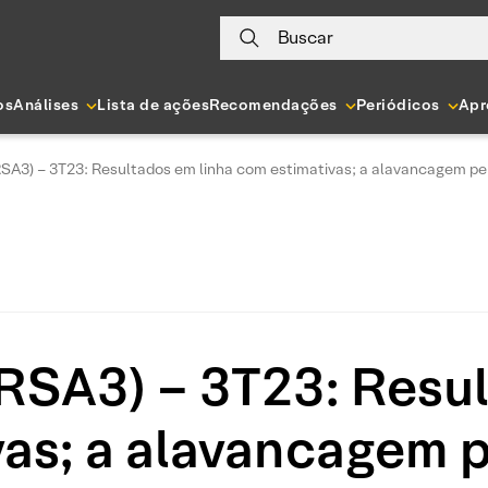
Buscar
os
Análises
Lista de ações
Recomendações
Periódicos
Apr
SA3) – 3T23: Resultados em linha com estimativas; a alavancagem pe
RSA3) – 3T23: Resul
vas; a alavancagem