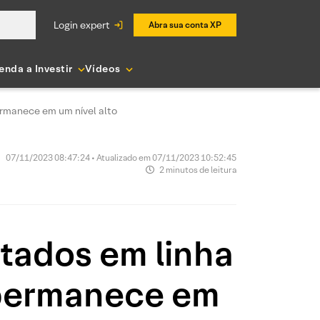
login expert
Abra sua conta XP
enda a Investir
Vídeos
rmanece em um nível alto
07/11/2023 08:47:24 • Atualizado em 07/11/2023 10:52:45
2 minutos de leitura
tados em linha
 permanece em