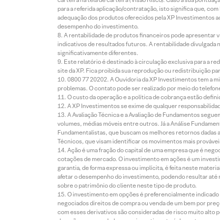
para a referida aplicação/contratação, isto significa que, co
adequação dos produtos oferecidos pela XP Investimentos ao
desempenho do investimento.
A rentabilidade de produtos financeiros pode apresentar
indicativos de resultados futuros. A rentabilidade divulgada
significativamente diferentes.
Este relatório é destinado à circulação exclusiva para a 
site da XP. Fica proibida sua reprodução ou redistribuição p
0800 77 20202. A Ouvidoria da XP Investimentos tem a mi
problemas. O contato pode ser realizado por meio do telefon
O custo da operação e a política de cobrança estão defini
A XP Investimentos se exime de qualquer responsabilidade
A Avaliação Técnica e a Avaliação de Fundamentos seguem
volumes, médias móveis entre outros. Já a Análise Fundament
Fundamentalistas, que buscam os melhores retornos dadas as
Técnicos, que visam identificar os movimentos mais prováveis 
Ação é uma fração do capital de uma empresa que é negoci
cotações de mercado. O investimento em ações é um investi
garantia, de forma expressa ou implícita, é feita neste ma
afetar o desempenho do investimento, podendo resultar até 
sobre o patrimônio do cliente neste tipo de produto.
O investimento em opções é preferencialmente indicado pa
negociados direitos de compra ou venda de um bem por preço
com esses derivativos são consideradas de risco muito alto p