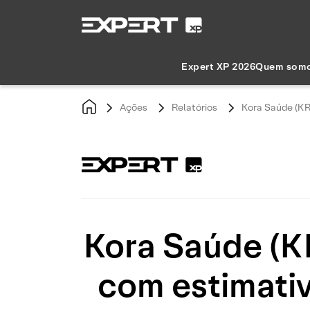
Expert XP 2026
Quem som
Ações
Relatórios
Kora Saúde (KR
Kora Saúde (K
com estimati