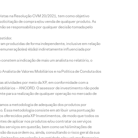
revistas na Resolução CVM 20/2021, tem como objetivo
 solicitação de compra e/ou venda de qualquer produto. As
 não se responsabiliza por qualquer decisão tomada pelo
estidor.
foram produzidas de forma independente, inclusive em relação
 remuneração(es) é(são) indiretamente influenciada por
constem a indicação de mais um analista no relatório, o
Analista de Valores Mobiliários e na Política de Conduta dos
s atividades por meio da XP, em conformidade com a
Mobiliários – ANCORD. O assessor de investimento não pode
iente para a realização de qualquer operação no mercado de
lizamos a metodologia de adequação dos produtos por
to. Essa metodologia consiste em atribuir uma pontuação
tos oferecidos pela XP Investimentos, de modo que todos os
ntes de aplicar nos produtos e/ou contratar os serviços
 dos serviços em questão, bem como se há limitações de
o da sua ordem ou, ainda, consultando o risco geral da sua
m limitações em relação à quantidade e/ou volume financeiro