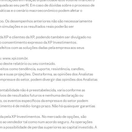
equada ao seu perfil. Em caso de dúvidas sobre o processo de
imáticas e o cenário macroeconômico podem afetar o
empo. Os desempenhos anteriores não são necessariamente
m simulações e os resultados reais poderão ser
 da XP e clientes da XP, podendo também ser divulgado no
évio consentimento expresso da XP Investimentos.
isfeitos com as soluções dadas pela empresa aos seus
s: www.xpi.com.br.
ão deste relatório ou seu conteúdo.
eitos como tendência, suporte, resistência, candles,
s e suas projeções. Desta forma, as opiniões dos Analistas
presa e do setor, podem divergir das opiniões dos Analistas
entabilidade não é preestabelecida, varia conforme as
ivos de resultados futuros e nenhuma declaração ou
co, os eventos específicos da empresa e do setor podem
timento é de médio-longo prazo. Não há quaisquer garantias
icada pela XP Investimentos. No mercado de opções, são
mio ao vendedor tal como num acordo seguro. As operações
a possibilidade de perdas superiores ao capital investido. A