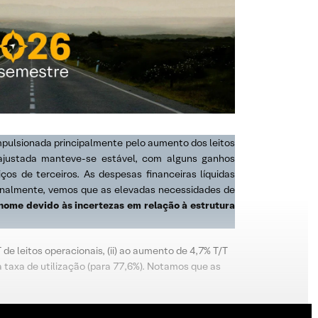
mpulsionada principalmente pelo aumento dos leitos
ajustada manteve-se estável, com alguns ganhos
 de terceiros. As despesas financeiras líquidas
inalmente, vemos que as elevadas necessidades de
nome devido às incertezas em relação à estrutura
de leitos operacionais, (ii) ao aumento de 4,7% T/T
a taxa de utilização (para 77,6%). Notamos que as