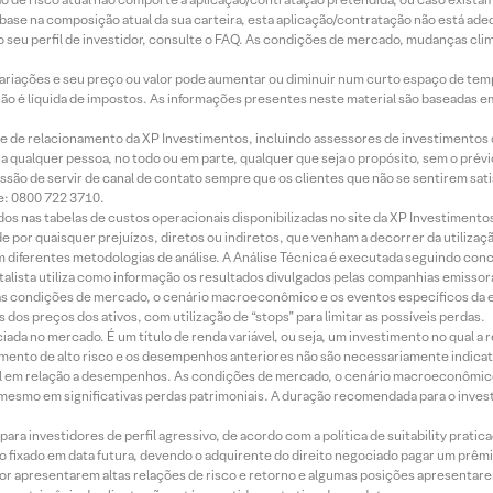
m base na composição atual da sua carteira, esta aplicação/contratação não está ad
 seu perfil de investidor, consulte o FAQ. As condições de mercado, mudanças cl
 variações e seu preço ou valor pode aumentar ou diminuir num curto espaço de t
 não é líquida de impostos. As informações presentes neste material são baseadas e
rede de relacionamento da XP Investimentos, incluindo assessores de investimentos
ara qualquer pessoa, no todo ou em parte, qualquer que seja o propósito, sem o pr
ssão de servir de canal de contato sempre que os clientes que não se sentirem sat
e: 0800 722 3710.
dos nas tabelas de custos operacionais disponibilizadas no site da XP Investimento
 por quaisquer prejuízos, diretos ou indiretos, que venham a decorrer da utilizaç
 diferentes metodologias de análise. A Análise Técnica é executada seguindo conc
alista utiliza como informação os resultados divulgados pelas companhias emissora
 condições de mercado, o cenário macroeconômico e os eventos específicos da em
dos preços dos ativos, com utilização de “stops” para limitar as possíveis perdas.
ada no mercado. É um título de renda variável, ou seja, um investimento no qual a r
mento de alto risco e os desempenhos anteriores não são necessariamente indicat
terial em relação a desempenhos. As condições de mercado, o cenário macroeconômi
mesmo em significativas perdas patrimoniais. A duração recomendada para o inves
ra investidores de perfil agressivo, de acordo com a política de suitability prat
 fixado em data futura, devendo o adquirente do direito negociado pagar um prê
or apresentarem altas relações de risco e retorno e algumas posições apresentarem 