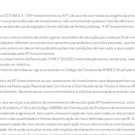
entos CCTVM S.A. (“XP Investimentos ou XP”) de acordo com todas as exigências p
r sua própria decisão de investimento, não constituindo qualquer tipo de oferta ou
s na data de sua divulgação e foram obtidas de fontes públicas. A XP Investimentos
e risco dos produtos de modo a gerar resultados de alocação para cada perfil de inv
mendações refletem única e exclusivamente suas análises e opiniões pessoais, que 
aviso prévio em decorrência de alterações nas condições de mercado, e que sua(s)
realizadas pela XP Investimentos.
lo cumprimento da Resolução CVM nº 20/2021 está indicado acima, sendo que, caso 
onado no relatório.
imento de todas as regras previstas no Código de Conduta da APIMEC Brasil para o 
ados da XP Investimentos ou por assessores de investimento que desempenham sua
os na Associação Nacional das Corretoras e Distribuidoras de Títulos e Valores 
de clientes, devendo atuar como intermediário e solicitar autorização prévia do cl
idor aos serviços e produtos de investimento oferecidos pela XP Investimentos, uti
 Suitability nº 01 e do Código ANBIMA de Distribuição de Produtos de Investimen
r, moderado e agressivo), bem como uma pontuação de risco para cada um dos produ
ntro das quantidades e limites da pontuação de risco definidas para o seu perfil. A
 sua pontuação de risco atual comporta a aplicação nos produtos e/ou a contratação
jada. Você pode consultar essas informações diretamente no momento da transmissã
ação de risco atual não comporte a aplicação/contratação pretendida, ou caso exista