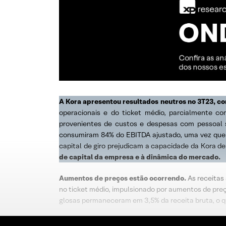
A Kora apresentou resultados neutros no 3T23, co
operacionais e do ticket médio, parcialmente 
provenientes de custos e despesas com pessoal 
consumiram 84% do EBITDA ajustado, uma vez que 
capital de giro prejudicam a capacidade da Kora de 
de capital da empresa e à dinâmica do mercado.
Aumentos de preços estão ocorrendo.
As receitas 
no ticket médio, impulsionado por aumentos de preço
glosas permaneceram em 3,5% da receita bruta, o 