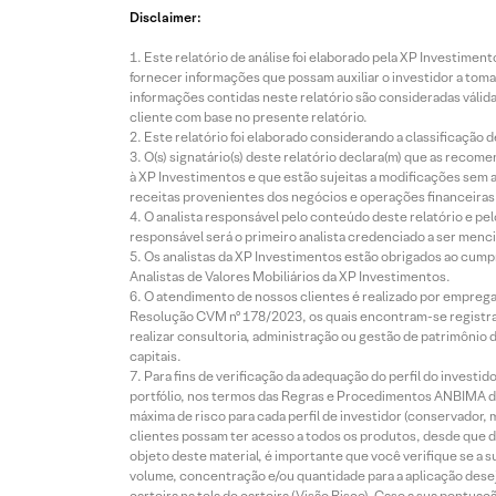
Disclaimer:
Este relatório de análise foi elaborado pela XP Investim
fornecer informações que possam auxiliar o investidor a toma
informações contidas neste relatório são consideradas válida
cliente com base no presente relatório.
Este relatório foi elaborado considerando a classificação d
O(s) signatário(s) deste relatório declara(m) que as reco
à XP Investimentos e que estão sujeitas a modificações sem 
receitas provenientes dos negócios e operações financeiras 
O analista responsável pelo conteúdo deste relatório e pe
responsável será o primeiro analista credenciado a ser menci
Os analistas da XP Investimentos estão obrigados ao cumpr
Analistas de Valores Mobiliários da XP Investimentos.
O atendimento de nossos clientes é realizado por empreg
Resolução CVM nº 178/2023, os quais encontram-se registrad
realizar consultoria, administração ou gestão de patrimônio 
capitais.
Para fins de verificação da adequação do perfil do invest
portfólio, nos termos das Regras e Procedimentos ANBIMA de
máxima de risco para cada perfil de investidor (conservado
clientes possam ter acesso a todos os produtos, desde que de
objeto deste material, é importante que você verifique se a
volume, concentração e/ou quantidade para a aplicação dese
carteira na tela de carteira (Visão Risco). Caso a sua pontu