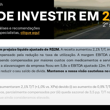
m prejuízo líquido ajustado de R$2M.
A receita aumentou 2,1% T/T, i
compensado pela redução na taxa de utilização. A margem EBITDA 
sendo compensados por maiores custos com medicamentos e serviços
a alavancagem da empresa ficou em 5,8x o EBITDA ajustado 12m. F
reduzir o seu saldo de dívida.
Mantemos a nossa visão cautelosa no 
aumentaram 2,1% T/T (+1,0% vs. XPe) devido (i) ao aumento de 0,9% T/T 
s, parcialmente compensados por (iii) queda sazonal de 3,5 p.p. T/T n
que ainda consideramos elevado.