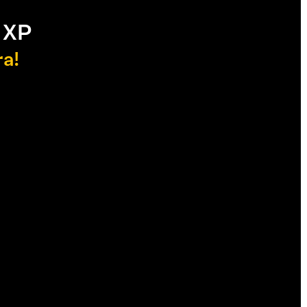
 XP
ra!