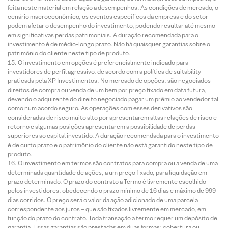
feita neste material em relação a desempenhos. As condições de mercado, o
cenário macroeconômico, os eventos específicos da empresa e do setor
podem afetar o desempenho do investimento, podendo resultar até mesmo
em significativas perdas patrimoniais. A duração recomendada para o
investimento é de médio-longo prazo. Não há quaisquer garantias sobre o
patrimônio do cliente neste tipo de produto.
O investimento em opções é preferencialmente indicado para
investidores de perfil agressivo, de acordo com a política de suitability
praticada pela XP Investimentos. No mercado de opções, são negociados
direitos de compra ou venda de um bem por preço fixado em data futura,
devendo o adquirente do direito negociado pagar um prêmio ao vendedor tal
como num acordo seguro. As operações com esses derivativos são
consideradas de risco muito alto por apresentarem altas relações de risco e
retorno e algumas posições apresentarem a possibilidade de perdas
superiores ao capital investido. A duração recomendada para o investimento
é de curto prazo e o patrimônio do cliente não está garantido neste tipo de
produto.
O investimento em termos são contratos para compra ou a venda de uma
determinada quantidade de ações, a um preço fixado, para liquidação em
prazo determinado. O prazo do contrato a Termo é livremente escolhido
pelos investidores, obedecendo o prazo mínimo de 16 dias e máximo de 999
dias corridos. O preço será o valor da ação adicionado de uma parcela
correspondente aos juros – que são fixados livremente em mercado, em
função do prazo do contrato. Toda transação a termo requer um depósito de
garantia. Essas garantias são prestadas em duas formas: cobertura ou