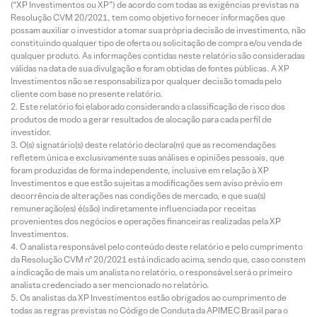
(“XP Investimentos ou XP”) de acordo com todas as exigências previstas na
Resolução CVM 20/2021, tem como objetivo fornecer informações que
possam auxiliar o investidor a tomar sua própria decisão de investimento, não
constituindo qualquer tipo de oferta ou solicitação de compra e/ou venda de
qualquer produto. As informações contidas neste relatório são consideradas
válidas na data de sua divulgação e foram obtidas de fontes públicas. A XP
Investimentos não se responsabiliza por qualquer decisão tomada pelo
cliente com base no presente relatório.
Este relatório foi elaborado considerando a classificação de risco dos
produtos de modo a gerar resultados de alocação para cada perfil de
investidor.
O(s) signatário(s) deste relatório declara(m) que as recomendações
refletem única e exclusivamente suas análises e opiniões pessoais, que
foram produzidas de forma independente, inclusive em relação à XP
Investimentos e que estão sujeitas a modificações sem aviso prévio em
decorrência de alterações nas condições de mercado, e que sua(s)
remuneração(es) é(são) indiretamente influenciada por receitas
provenientes dos negócios e operações financeiras realizadas pela XP
Investimentos.
O analista responsável pelo conteúdo deste relatório e pelo cumprimento
da Resolução CVM nº 20/2021 está indicado acima, sendo que, caso constem
a indicação de mais um analista no relatório, o responsável será o primeiro
analista credenciado a ser mencionado no relatório.
Os analistas da XP Investimentos estão obrigados ao cumprimento de
todas as regras previstas no Código de Conduta da APIMEC Brasil para o