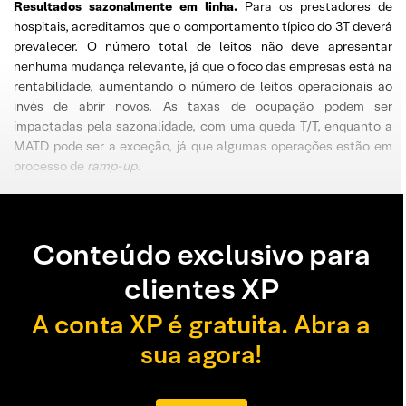
Resultados sazonalmente em linha.
Para os prestadores de
hospitais, acreditamos que o comportamento típico do 3T deverá
prevalecer. O número total de leitos não deve apresentar
nenhuma mudança relevante, já que o foco das empresas está na
rentabilidade, aumentando o número de leitos operacionais ao
invés de abrir novos. As taxas de ocupação podem ser
impactadas pela sazonalidade, com uma queda T/T, enquanto a
MATD pode ser a exceção, já que algumas operações estão em
processo de
ramp-up
.
Conteúdo exclusivo para
clientes XP
A conta XP é gratuita. Abra a
sua agora!