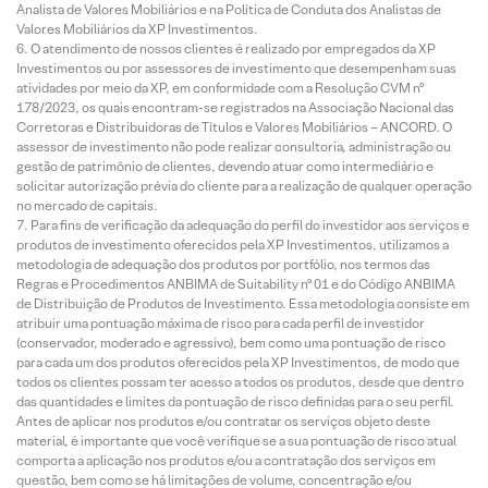
Analista de Valores Mobiliários e na Política de Conduta dos Analistas de
Valores Mobiliários da XP Investimentos.
O atendimento de nossos clientes é realizado por empregados da XP
Investimentos ou por assessores de investimento que desempenham suas
atividades por meio da XP, em conformidade com a Resolução CVM nº
178/2023, os quais encontram-se registrados na Associação Nacional das
Corretoras e Distribuidoras de Títulos e Valores Mobiliários – ANCORD. O
assessor de investimento não pode realizar consultoria, administração ou
gestão de patrimônio de clientes, devendo atuar como intermediário e
solicitar autorização prévia do cliente para a realização de qualquer operação
no mercado de capitais.
Para fins de verificação da adequação do perfil do investidor aos serviços e
produtos de investimento oferecidos pela XP Investimentos, utilizamos a
metodologia de adequação dos produtos por portfólio, nos termos das
Regras e Procedimentos ANBIMA de Suitability nº 01 e do Código ANBIMA
de Distribuição de Produtos de Investimento. Essa metodologia consiste em
atribuir uma pontuação máxima de risco para cada perfil de investidor
(conservador, moderado e agressivo), bem como uma pontuação de risco
para cada um dos produtos oferecidos pela XP Investimentos, de modo que
todos os clientes possam ter acesso a todos os produtos, desde que dentro
das quantidades e limites da pontuação de risco definidas para o seu perfil.
Antes de aplicar nos produtos e/ou contratar os serviços objeto deste
material, é importante que você verifique se a sua pontuação de risco atual
comporta a aplicação nos produtos e/ou a contratação dos serviços em
questão, bem como se há limitações de volume, concentração e/ou