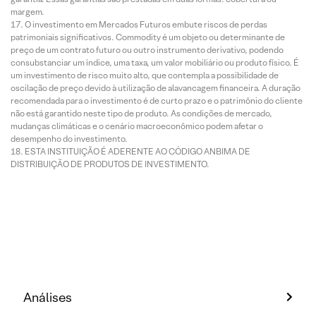
margem.
O investimento em Mercados Futuros embute riscos de perdas
patrimoniais significativos. Commodity é um objeto ou determinante de
preço de um contrato futuro ou outro instrumento derivativo, podendo
consubstanciar um índice, uma taxa, um valor mobiliário ou produto físico. É
um investimento de risco muito alto, que contempla a possibilidade de
oscilação de preço devido à utilização de alavancagem financeira. A duração
recomendada para o investimento é de curto prazo e o patrimônio do cliente
não está garantido neste tipo de produto. As condições de mercado,
mudanças climáticas e o cenário macroeconômico podem afetar o
desempenho do investimento.
ESTA INSTITUIÇÃO É ADERENTE AO CÓDIGO ANBIMA DE
DISTRIBUIÇÃO DE PRODUTOS DE INVESTIMENTO.
Análises