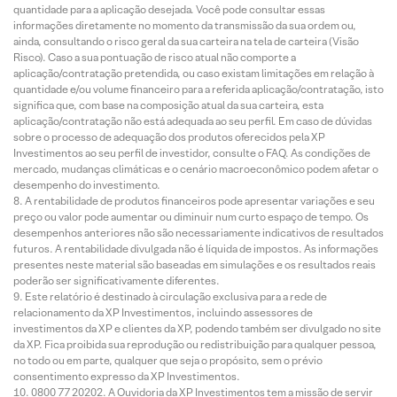
quantidade para a aplicação desejada. Você pode consultar essas
informações diretamente no momento da transmissão da sua ordem ou,
ainda, consultando o risco geral da sua carteira na tela de carteira (Visão
Risco). Caso a sua pontuação de risco atual não comporte a
aplicação/contratação pretendida, ou caso existam limitações em relação à
quantidade e/ou volume financeiro para a referida aplicação/contratação, isto
significa que, com base na composição atual da sua carteira, esta
aplicação/contratação não está adequada ao seu perfil. Em caso de dúvidas
sobre o processo de adequação dos produtos oferecidos pela XP
Investimentos ao seu perfil de investidor, consulte o FAQ. As condições de
mercado, mudanças climáticas e o cenário macroeconômico podem afetar o
desempenho do investimento.
A rentabilidade de produtos financeiros pode apresentar variações e seu
preço ou valor pode aumentar ou diminuir num curto espaço de tempo. Os
desempenhos anteriores não são necessariamente indicativos de resultados
futuros. A rentabilidade divulgada não é líquida de impostos. As informações
presentes neste material são baseadas em simulações e os resultados reais
poderão ser significativamente diferentes.
Este relatório é destinado à circulação exclusiva para a rede de
relacionamento da XP Investimentos, incluindo assessores de
investimentos da XP e clientes da XP, podendo também ser divulgado no site
da XP. Fica proibida sua reprodução ou redistribuição para qualquer pessoa,
no todo ou em parte, qualquer que seja o propósito, sem o prévio
consentimento expresso da XP Investimentos.
0800 77 20202. A Ouvidoria da XP Investimentos tem a missão de servir