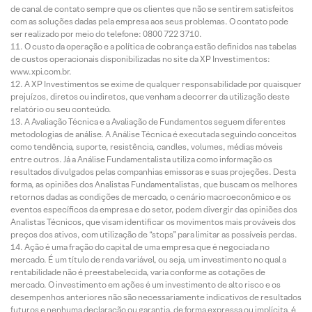
de canal de contato sempre que os clientes que não se sentirem satisfeitos
com as soluções dadas pela empresa aos seus problemas. O contato pode
ser realizado por meio do telefone: 0800 722 3710.
O custo da operação e a política de cobrança estão definidos nas tabelas
de custos operacionais disponibilizadas no site da XP Investimentos:
www.xpi.com.br.
A XP Investimentos se exime de qualquer responsabilidade por quaisquer
prejuízos, diretos ou indiretos, que venham a decorrer da utilização deste
relatório ou seu conteúdo.
A Avaliação Técnica e a Avaliação de Fundamentos seguem diferentes
metodologias de análise. A Análise Técnica é executada seguindo conceitos
como tendência, suporte, resistência, candles, volumes, médias móveis
entre outros. Já a Análise Fundamentalista utiliza como informação os
resultados divulgados pelas companhias emissoras e suas projeções. Desta
forma, as opiniões dos Analistas Fundamentalistas, que buscam os melhores
retornos dadas as condições de mercado, o cenário macroeconômico e os
eventos específicos da empresa e do setor, podem divergir das opiniões dos
Analistas Técnicos, que visam identificar os movimentos mais prováveis dos
preços dos ativos, com utilização de “stops” para limitar as possíveis perdas.
Ação é uma fração do capital de uma empresa que é negociada no
mercado. É um título de renda variável, ou seja, um investimento no qual a
rentabilidade não é preestabelecida, varia conforme as cotações de
mercado. O investimento em ações é um investimento de alto risco e os
desempenhos anteriores não são necessariamente indicativos de resultados
futuros e nenhuma declaração ou garantia, de forma expressa ou implícita, é