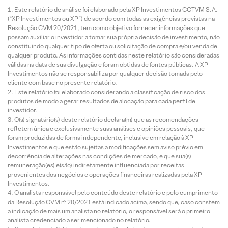
Este relatório de análise foi elaborado pela XP Investimentos CCTVM S.A.
(“XP Investimentos ou XP”) de acordo com todas as exigências previstas na
Resolução CVM 20/2021, tem como objetivo fornecer informações que
possam auxiliar o investidor a tomar sua própria decisão de investimento, não
constituindo qualquer tipo de oferta ou solicitação de compra e/ou venda de
qualquer produto. As informações contidas neste relatório são consideradas
válidas na data de sua divulgação e foram obtidas de fontes públicas. A XP
Investimentos não se responsabiliza por qualquer decisão tomada pelo
cliente com base no presente relatório.
Este relatório foi elaborado considerando a classificação de risco dos
produtos de modo a gerar resultados de alocação para cada perfil de
investidor.
O(s) signatário(s) deste relatório declara(m) que as recomendações
refletem única e exclusivamente suas análises e opiniões pessoais, que
foram produzidas de forma independente, inclusive em relação à XP
Investimentos e que estão sujeitas a modificações sem aviso prévio em
decorrência de alterações nas condições de mercado, e que sua(s)
remuneração(es) é(são) indiretamente influenciada por receitas
provenientes dos negócios e operações financeiras realizadas pela XP
Investimentos.
O analista responsável pelo conteúdo deste relatório e pelo cumprimento
da Resolução CVM nº 20/2021 está indicado acima, sendo que, caso constem
a indicação de mais um analista no relatório, o responsável será o primeiro
analista credenciado a ser mencionado no relatório.