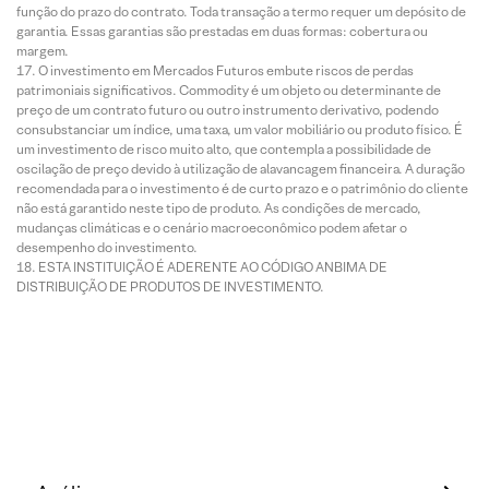
função do prazo do contrato. Toda transação a termo requer um depósito de
garantia. Essas garantias são prestadas em duas formas: cobertura ou
margem.
O investimento em Mercados Futuros embute riscos de perdas
patrimoniais significativos. Commodity é um objeto ou determinante de
preço de um contrato futuro ou outro instrumento derivativo, podendo
consubstanciar um índice, uma taxa, um valor mobiliário ou produto físico. É
um investimento de risco muito alto, que contempla a possibilidade de
oscilação de preço devido à utilização de alavancagem financeira. A duração
recomendada para o investimento é de curto prazo e o patrimônio do cliente
não está garantido neste tipo de produto. As condições de mercado,
mudanças climáticas e o cenário macroeconômico podem afetar o
desempenho do investimento.
ESTA INSTITUIÇÃO É ADERENTE AO CÓDIGO ANBIMA DE
DISTRIBUIÇÃO DE PRODUTOS DE INVESTIMENTO.