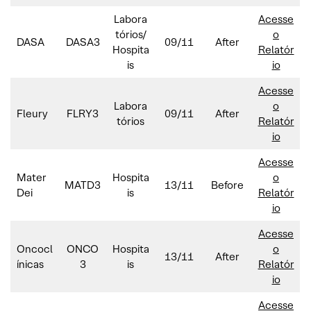
Labora
Acesse
tórios/
o
DASA
DASA3
09/11
After
Hospita
Relatór
is
io
Acesse
Labora
o
Fleury
FLRY3
09/11
After
tórios
Relatór
io
Acesse
Mater
Hospita
o
MATD3
13/11
Before
Dei
is
Relatór
io
Acesse
Oncocl
ONCO
Hospita
o
13/11
After
ínicas
3
is
Relatór
io
Acesse