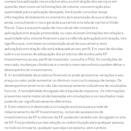
comporta a aplicação nos produtos e/ou a contratação dos serviços em
questão, bem como se há limitações de volume, concentração e/ou
quantidade para a aplicação desejada. Você pode consultar essas
informações diretamente no momento da transmissão da sua ordem ou,
ainda, consultando o risco geral da sua carteira na tela de carteira (Visão
Risco). Caso a sua pontuação de risco atual não comporte a
aplicação/contratação pretendida, ou caso existam limitações em relação à
quantidade e/ou volume financeiro para a referida aplicação/contratação, isto
significa que, com base na composição atual da sua carteira, esta
aplicação/contratação não está adequada ao seu perfil. Em caso de dúvidas
sobre o processo de adequação dos produtos oferecidos pela XP
Investimentos ao seu perfil de investidor, consulte o FAQ. As condições de
mercado, mudanças climáticas e o cenário macroeconômico podem afetar o
desempenho do investimento.
A rentabilidade de produtos financeiros pode apresentar variações e seu
preço ou valor pode aumentar ou diminuir num curto espaço de tempo. Os
desempenhos anteriores não são necessariamente indicativos de resultados
futuros. A rentabilidade divulgada não é líquida de impostos. As informações
presentes neste material são baseadas em simulações e os resultados reais
poderão ser significativamente diferentes.
Este relatório é destinado à circulação exclusiva para a rede de
relacionamento da XP Investimentos, incluindo assessores de
investimentos da XP e clientes da XP, podendo também ser divulgado no site
da XP. Fica proibida sua reprodução ou redistribuição para qualquer pessoa,
no todo ou em parte, qualquer que seja o propósito, sem o prévio