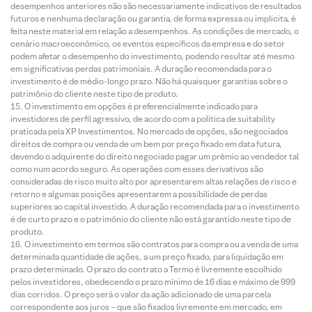
desempenhos anteriores não são necessariamente indicativos de resultados
futuros e nenhuma declaração ou garantia, de forma expressa ou implícita, é
feita neste material em relação a desempenhos. As condições de mercado, o
cenário macroeconômico, os eventos específicos da empresa e do setor
podem afetar o desempenho do investimento, podendo resultar até mesmo
em significativas perdas patrimoniais. A duração recomendada para o
investimento é de médio-longo prazo. Não há quaisquer garantias sobre o
patrimônio do cliente neste tipo de produto.
O investimento em opções é preferencialmente indicado para
investidores de perfil agressivo, de acordo com a política de suitability
praticada pela XP Investimentos. No mercado de opções, são negociados
direitos de compra ou venda de um bem por preço fixado em data futura,
devendo o adquirente do direito negociado pagar um prêmio ao vendedor tal
como num acordo seguro. As operações com esses derivativos são
consideradas de risco muito alto por apresentarem altas relações de risco e
retorno e algumas posições apresentarem a possibilidade de perdas
superiores ao capital investido. A duração recomendada para o investimento
é de curto prazo e o patrimônio do cliente não está garantido neste tipo de
produto.
O investimento em termos são contratos para compra ou a venda de uma
determinada quantidade de ações, a um preço fixado, para liquidação em
prazo determinado. O prazo do contrato a Termo é livremente escolhido
pelos investidores, obedecendo o prazo mínimo de 16 dias e máximo de 999
dias corridos. O preço será o valor da ação adicionado de uma parcela
correspondente aos juros – que são fixados livremente em mercado, em