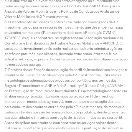
Os analistas da XP Investimentos estão obrigados ao cumprimento de
todas as regras previstas no Código de Conduta da APIMEC Brasil para o
Analista de Valores Mobiliários e na Política de Conduta dos Analistas de
Valores Mobiliários da XP Investimentos.
O atendimento de nossos clientes é realizado por empregados da XP
Investimentos ou por assessores de investimento que desempenham suas
atividades por meio da XP, em conformidade com a Resolução CVM nº
178/2023, os quais encontram-se registrados na Associação Nacional das
Corretoras e Distribuidoras de Títulos e Valores Mobiliários – ANCORD. O
assessor de investimento não pode realizar consultoria, administração ou
gestão de patrimônio de clientes, devendo atuar como intermediário e
solicitar autorização prévia do cliente para a realização de qualquer operação
no mercado de capitais.
Para fins de verificação da adequação do perfil do investidor aos serviços e
produtos de investimento oferecidos pela XP Investimentos, utilizamos a
metodologia de adequação dos produtos por portfólio, nos termos das
Regras e Procedimentos ANBIMA de Suitability nº 01 e do Código ANBIMA
de Distribuição de Produtos de Investimento. Essa metodologia consiste em
atribuir uma pontuação máxima de risco para cada perfil de investidor
(conservador, moderado e agressivo), bem como uma pontuação de risco
para cada um dos produtos oferecidos pela XP Investimentos, de modo que
todos os clientes possam ter acesso a todos os produtos, desde que dentro
das quantidades e limites da pontuação de risco definidas para o seu perfil.
Antes de aplicar nos produtos e/ou contratar os serviços objeto deste
material, é importante que você verifique se a sua pontuação de risco atual