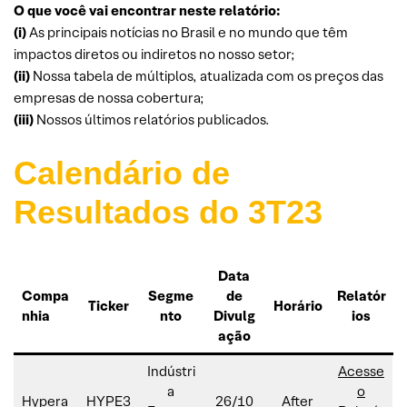
O que você vai encontrar neste relatório:
(i)
As principais notícias no Brasil e no mundo que têm
impactos diretos ou indiretos no nosso setor;
(ii)
Nossa tabela de múltiplos, atualizada com os preços das
empresas de nossa cobertura;
(iii)
Nossos últimos relatórios publicados.
Calendário de
Resultados do 3T23
Data
Compa
Segme
de
Relatór
Ticker
Horário
nhia
nto
Divulg
ios
ação
Indústri
Acesse
a
o
Hypera
HYPE3
26/10
After