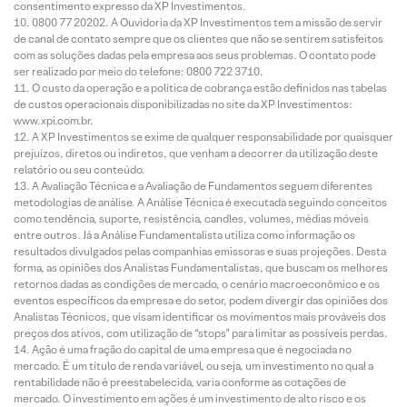
consentimento expresso da XP Investimentos.
0800 77 20202. A Ouvidoria da XP Investimentos tem a missão de servir
de canal de contato sempre que os clientes que não se sentirem satisfeitos
com as soluções dadas pela empresa aos seus problemas. O contato pode
ser realizado por meio do telefone: 0800 722 3710.
O custo da operação e a política de cobrança estão definidos nas tabelas
de custos operacionais disponibilizadas no site da XP Investimentos:
www.xpi.com.br.
A XP Investimentos se exime de qualquer responsabilidade por quaisquer
prejuízos, diretos ou indiretos, que venham a decorrer da utilização deste
relatório ou seu conteúdo.
A Avaliação Técnica e a Avaliação de Fundamentos seguem diferentes
metodologias de análise. A Análise Técnica é executada seguindo conceitos
como tendência, suporte, resistência, candles, volumes, médias móveis
entre outros. Já a Análise Fundamentalista utiliza como informação os
resultados divulgados pelas companhias emissoras e suas projeções. Desta
forma, as opiniões dos Analistas Fundamentalistas, que buscam os melhores
retornos dadas as condições de mercado, o cenário macroeconômico e os
eventos específicos da empresa e do setor, podem divergir das opiniões dos
Analistas Técnicos, que visam identificar os movimentos mais prováveis dos
preços dos ativos, com utilização de “stops” para limitar as possíveis perdas.
Ação é uma fração do capital de uma empresa que é negociada no
mercado. É um título de renda variável, ou seja, um investimento no qual a
rentabilidade não é preestabelecida, varia conforme as cotações de
mercado. O investimento em ações é um investimento de alto risco e os