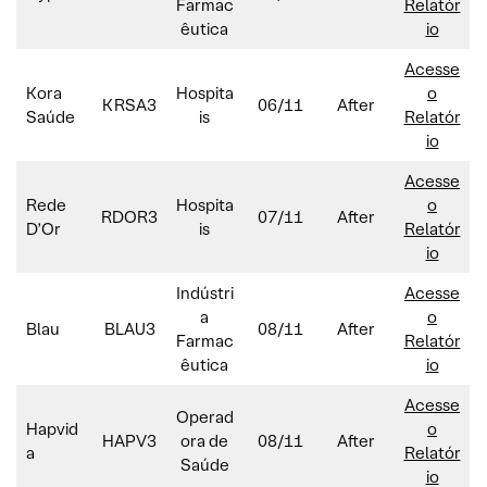
Farmac
Relatór
êutica
io
Acesse
Kora
Hospita
o
KRSA3
06/11
After
Saúde
is
Relatór
io
Acesse
Rede
Hospita
o
RDOR3
07/11
After
D’Or
is
Relatór
io
Indústri
Acesse
a
o
Blau
BLAU3
08/11
After
Farmac
Relatór
êutica
io
Acesse
Operad
Hapvid
o
HAPV3
ora de
08/11
After
a
Relatór
Saúde
io