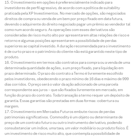
O investimento em opções é preferencialmente indicado para
investidores de perfil agressivo, de acordo com a política de suitability
praticada pela XP Investimentos. No mercado de opções, são negociados
direitos de compra ou venda de um bem por preço fixado em data futura,
devendo o adquirente do direito negociado pagar um prêmio ao vendedor tal
como num acordo seguro. As operações com esses derivativos são
consideradas de risco muito alto por apresentarem altas relações de risco e
retorno e algumas posições apresentarem a possibilidade de perdas
superiores ao capital investido. A duração recomendada para o investimento
é de curto prazo e o patrimônio do cliente não está garantido neste tipo de
produto.
O investimento em termos são contratos para compra ou a venda de uma
determinada quantidade de ações, a um preço fixado, para liquidação em
prazo determinado. O prazo do contrato a Termo é livremente escolhido
pelos investidores, obedecendo o prazo mínimo de 16 dias e máximo de 999
dias corridos. O preço será o valor da ação adicionado de uma parcela
correspondente aos juros – que são fixados livremente em mercado, em
função do prazo do contrato. Toda transação a termo requer um depósito de
garantia. Essas garantias são prestadas em duas formas: cobertura ou
margem.
O investimento em Mercados Futuros embute riscos de perdas
patrimoniais significativos. Commodity é um objeto ou determinante de
preço de um contrato futuro ou outro instrumento derivativo, podendo
consubstanciar um índice, uma taxa, um valor mobiliário ou produto físico. É
um investimento de risco muito alto, que contempla a possibilidade de