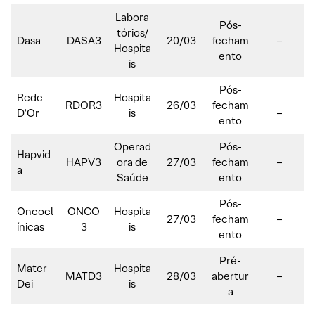
Labora
Pós-
tórios/
Dasa
DASA3
20/03
fecham
–
Hospita
ento
is
Pós-
Rede
Hospita
RDOR3
26/03
fecham
D’Or
is
–
ento
Operad
Pós-
Hapvid
HAPV3
ora de
27/03
fecham
–
a
Saúde
ento
Pós-
Oncocl
ONCO
Hospita
27/03
fecham
–
ínicas
3
is
ento
Pré-
Mater
Hospita
MATD3
28/03
abertur
–
Dei
is
a