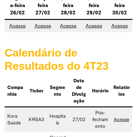
a-feira
feira
feira
feira
feira
26/02
27/02
28/02
29/02
30/02
Acesse
Acesse
Acesse
Acesse
Acesse
Calendário de
Resultados do 4T23
Data
Compa
Segme
de
Relatór
Ticker
Horário
nhia
nto
Divulg
ios
ação
Pós-
Kora
Hospita
KRSA3
27/02
fecham
Acesse
Saúde
is
ento