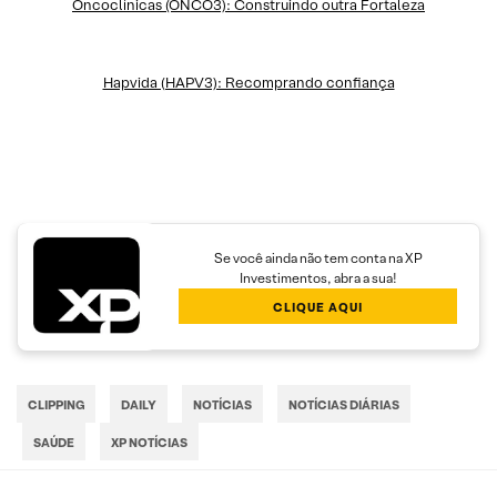
Oncoclínicas (ONCO3): Construindo outra Fortaleza
Hapvida (HAPV3): Recomprando confiança
Se você ainda não tem conta na XP
Investimentos, abra a sua!
CLIQUE AQUI
CLIPPING
DAILY
NOTÍCIAS
NOTÍCIAS DIÁRIAS
SAÚDE
XP NOTÍCIAS