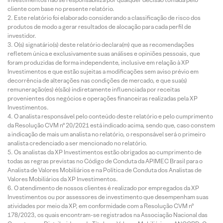
cliente com base no presente relatório.
Este relatório foi elaborado considerando a classificação de risco dos
produtos de modo a gerar resultados de alocação para cada perfil de
investidor.
O(s) signatário(s) deste relatório declara(m) que as recomendações
refletem única e exclusivamente suas análises e opiniões pessoais, que
foram produzidas de forma independente, inclusive em relação à XP
Investimentos e que estão sujeitas a modificações sem aviso prévio em
decorrência de alterações nas condições de mercado, e que sua(s)
remuneração(es) é(são) indiretamente influenciada por receitas
provenientes dos negócios e operações financeiras realizadas pela XP
Investimentos.
O analista responsável pelo conteúdo deste relatório e pelo cumprimento
da Resolução CVM nº 20/2021 está indicado acima, sendo que, caso constem
a indicação de mais um analista no relatório, o responsável será o primeiro
analista credenciado a ser mencionado no relatório.
Os analistas da XP Investimentos estão obrigados ao cumprimento de
todas as regras previstas no Código de Conduta da APIMEC Brasil para o
Analista de Valores Mobiliários e na Política de Conduta dos Analistas de
Valores Mobiliários da XP Investimentos.
O atendimento de nossos clientes é realizado por empregados da XP
Investimentos ou por assessores de investimento que desempenham suas
atividades por meio da XP, em conformidade com a Resolução CVM nº
178/2023, os quais encontram-se registrados na Associação Nacional das