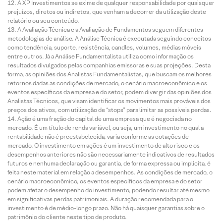
A XP Investimentos se exime de qualquer responsabilidade por quaisquer
prejuízos, diretos ou indiretos, que venham a decorrer da utilização deste
relatório ou seu conteúdo.
A Avaliação Técnica e a Avaliação de Fundamentos seguem diferentes
metodologias de análise. A Análise Técnica é executada seguindo conceitos
como tendência, suporte, resistência, candles, volumes, médias móveis
entre outros. Já a Análise Fundamentalista utiliza como informação os
resultados divulgados pelas companhias emissoras e suas projeções. Desta
forma, as opiniões dos Analistas Fundamentalistas, que buscam os melhores
retornos dadas as condições de mercado, o cenário macroeconômico e os
eventos específicos da empresa e do setor, podem divergir das opiniões dos
Analistas Técnicos, que visam identificar os movimentos mais prováveis dos
preços dos ativos, com utilização de “stops” para limitar as possíveis perdas.
Ação é uma fração do capital de uma empresa que é negociada no
mercado. É um título de renda variável, ou seja, um investimento no qual a
rentabilidade não é preestabelecida, varia conforme as cotações de
mercado. O investimento em ações é um investimento de alto risco e os
desempenhos anteriores não são necessariamente indicativos de resultados
futuros e nenhuma declaração ou garantia, de forma expressa ou implícita, é
feita neste material em relação a desempenhos. As condições de mercado, o
cenário macroeconômico, os eventos específicos da empresa e do setor
podem afetar o desempenho do investimento, podendo resultar até mesmo
em significativas perdas patrimoniais. A duração recomendada para o
investimento é de médio-longo prazo. Não há quaisquer garantias sobre o
patrimônio do cliente neste tipo de produto.