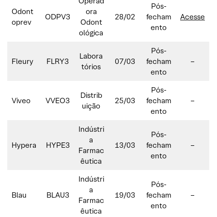
Operad
Pós-
Odont
ora
ODPV3
28/02
fecham
Acesse
oprev
Odont
ento
ológica
Pós-
Labora
Fleury
FLRY3
07/03
fecham
–
tórios
ento
Pós-
Distrib
Viveo
VVEO3
25/03
fecham
–
uição
ento
Indústri
Pós-
a
Hypera
HYPE3
13/03
fecham
–
Farmac
ento
êutica
Indústri
Pós-
a
Blau
BLAU3
19/03
fecham
–
Farmac
ento
êutica