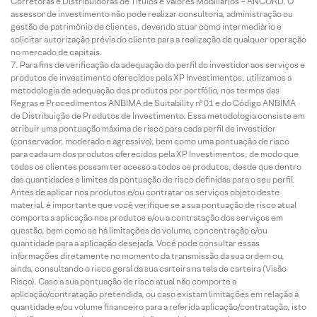
Corretoras e Distribuidoras de Títulos e Valores Mobiliários – ANCORD. O
assessor de investimento não pode realizar consultoria, administração ou
gestão de patrimônio de clientes, devendo atuar como intermediário e
solicitar autorização prévia do cliente para a realização de qualquer operação
no mercado de capitais.
Para fins de verificação da adequação do perfil do investidor aos serviços e
produtos de investimento oferecidos pela XP Investimentos, utilizamos a
metodologia de adequação dos produtos por portfólio, nos termos das
Regras e Procedimentos ANBIMA de Suitability nº 01 e do Código ANBIMA
de Distribuição de Produtos de Investimento. Essa metodologia consiste em
atribuir uma pontuação máxima de risco para cada perfil de investidor
(conservador, moderado e agressivo), bem como uma pontuação de risco
para cada um dos produtos oferecidos pela XP Investimentos, de modo que
todos os clientes possam ter acesso a todos os produtos, desde que dentro
das quantidades e limites da pontuação de risco definidas para o seu perfil.
Antes de aplicar nos produtos e/ou contratar os serviços objeto deste
material, é importante que você verifique se a sua pontuação de risco atual
comporta a aplicação nos produtos e/ou a contratação dos serviços em
questão, bem como se há limitações de volume, concentração e/ou
quantidade para a aplicação desejada. Você pode consultar essas
informações diretamente no momento da transmissão da sua ordem ou,
ainda, consultando o risco geral da sua carteira na tela de carteira (Visão
Risco). Caso a sua pontuação de risco atual não comporte a
aplicação/contratação pretendida, ou caso existam limitações em relação à
quantidade e/ou volume financeiro para a referida aplicação/contratação, isto