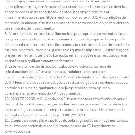
significa que, com base na composição atual da sua carteira, esta
aplicação/contratação não está adequada ao seu perfil. Em caso de dúvidas
sobre o processo de adequação dos produtos oferecidos pela XP
Investimentos ao seu perfil de investidor, consulte o FAQ. As condições de
mercado, mudanças climáticas e o cenário macroeconômico podem afetar o
desempenho do investimento.
A rentabilidade de produtos financeiros pode apresentar variações e seu
preço ou valor pode aumentar ou diminuir num curto espaço de tempo. Os
desempenhos anteriores não são necessariamente indicativos de resultados
futuros. A rentabilidade divulgada não é líquida de impostos. As informações
presentes neste material são baseadas em simulações e os resultados reais
poderão ser significativamente diferentes.
Este relatório é destinado à circulação exclusiva para a rede de
relacionamento da XP Investimentos, incluindo assessores de
investimentos da XP e clientes da XP, podendo também ser divulgado no site
da XP. Fica proibida sua reprodução ou redistribuição para qualquer pessoa,
no todo ou em parte, qualquer que seja o propósito, sem o prévio
consentimento expresso da XP Investimentos.
0800 77 20202. A Ouvidoria da XP Investimentos tem a missão de servir
de canal de contato sempre que os clientes que não se sentirem satisfeitos
com as soluções dadas pela empresa aos seus problemas. O contato pode
ser realizado por meio do telefone: 0800 722 3710.
O custo da operação e a política de cobrança estão definidos nas tabelas
de custos operacionais disponibilizadas no site da XP Investimentos:
www.xpi.com.br.