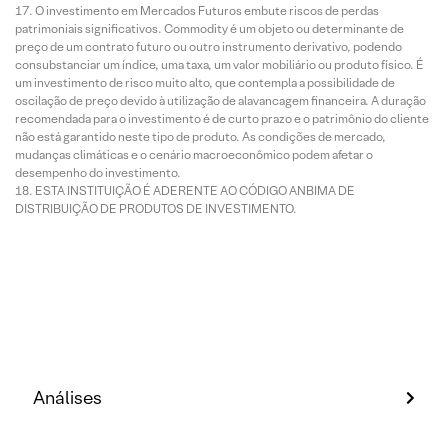
O investimento em Mercados Futuros embute riscos de perdas
patrimoniais significativos. Commodity é um objeto ou determinante de
preço de um contrato futuro ou outro instrumento derivativo, podendo
consubstanciar um índice, uma taxa, um valor mobiliário ou produto físico. É
um investimento de risco muito alto, que contempla a possibilidade de
oscilação de preço devido à utilização de alavancagem financeira. A duração
recomendada para o investimento é de curto prazo e o patrimônio do cliente
não está garantido neste tipo de produto. As condições de mercado,
mudanças climáticas e o cenário macroeconômico podem afetar o
desempenho do investimento.
ESTA INSTITUIÇÃO É ADERENTE AO CÓDIGO ANBIMA DE
DISTRIBUIÇÃO DE PRODUTOS DE INVESTIMENTO.
Análises