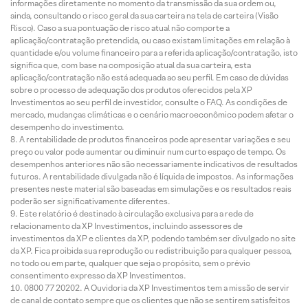
informações diretamente no momento da transmissão da sua ordem ou,
ainda, consultando o risco geral da sua carteira na tela de carteira (Visão
Risco). Caso a sua pontuação de risco atual não comporte a
aplicação/contratação pretendida, ou caso existam limitações em relação à
quantidade e/ou volume financeiro para a referida aplicação/contratação, isto
significa que, com base na composição atual da sua carteira, esta
aplicação/contratação não está adequada ao seu perfil. Em caso de dúvidas
sobre o processo de adequação dos produtos oferecidos pela XP
Investimentos ao seu perfil de investidor, consulte o FAQ. As condições de
mercado, mudanças climáticas e o cenário macroeconômico podem afetar o
desempenho do investimento.
A rentabilidade de produtos financeiros pode apresentar variações e seu
preço ou valor pode aumentar ou diminuir num curto espaço de tempo. Os
desempenhos anteriores não são necessariamente indicativos de resultados
futuros. A rentabilidade divulgada não é líquida de impostos. As informações
presentes neste material são baseadas em simulações e os resultados reais
poderão ser significativamente diferentes.
Este relatório é destinado à circulação exclusiva para a rede de
relacionamento da XP Investimentos, incluindo assessores de
investimentos da XP e clientes da XP, podendo também ser divulgado no site
da XP. Fica proibida sua reprodução ou redistribuição para qualquer pessoa,
no todo ou em parte, qualquer que seja o propósito, sem o prévio
consentimento expresso da XP Investimentos.
0800 77 20202. A Ouvidoria da XP Investimentos tem a missão de servir
de canal de contato sempre que os clientes que não se sentirem satisfeitos