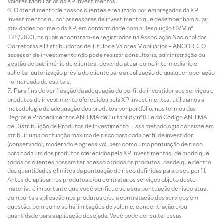
Valores Mobiliários da XP Investimentos.
O atendimento de nossos clientes é realizado por empregados da XP
Investimentos ou por assessores de investimento que desempenham suas
atividades por meio da XP, em conformidade com a Resolução CVM nº
178/2023, os quais encontram-se registrados na Associação Nacional das
Corretoras e Distribuidoras de Títulos e Valores Mobiliários – ANCORD. O
assessor de investimento não pode realizar consultoria, administração ou
gestão de patrimônio de clientes, devendo atuar como intermediário e
solicitar autorização prévia do cliente para a realização de qualquer operação
no mercado de capitais.
Para fins de verificação da adequação do perfil do investidor aos serviços e
produtos de investimento oferecidos pela XP Investimentos, utilizamos a
metodologia de adequação dos produtos por portfólio, nos termos das
Regras e Procedimentos ANBIMA de Suitability nº 01 e do Código ANBIMA
de Distribuição de Produtos de Investimento. Essa metodologia consiste em
atribuir uma pontuação máxima de risco para cada perfil de investidor
(conservador, moderado e agressivo), bem como uma pontuação de risco
para cada um dos produtos oferecidos pela XP Investimentos, de modo que
todos os clientes possam ter acesso a todos os produtos, desde que dentro
das quantidades e limites da pontuação de risco definidas para o seu perfil.
Antes de aplicar nos produtos e/ou contratar os serviços objeto deste
material, é importante que você verifique se a sua pontuação de risco atual
comporta a aplicação nos produtos e/ou a contratação dos serviços em
questão, bem como se há limitações de volume, concentração e/ou
quantidade para a aplicação desejada. Você pode consultar essas