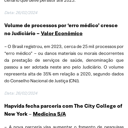
cenário que deve persistir até 2025.
Data: 26/02/2024
Volume de processos por ‘erro médico’ cresce
no Judiciário
–
Valor Econômico
– O Brasil registrou, em 2023, cerca de 25 mil processos por
“erro médico” – ou danos materiais ou morais decorrentes
da prestação de serviços de saúde, denominação que
passou a ser adotada neste ano pelo Judiciário. O volume
representa alta de 35% em relação a 2020, segundo dados
do Conselho Nacional de Justiça (CNJ).
Data: 26/02/2024
Hapvida fecha parceria com The City College of
New York
–
Medicina S/A
– A nova parceria visa aumentar o fomento de pesquisas