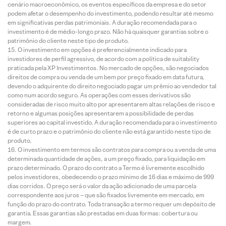
cenário macroeconômico, os eventos específicos da empresa e do setor
podem afetar o desempenho do investimento, podendo resultar até mesmo
em significativas perdas patrimoniais. A duração recomendada para o
investimento é de médio-longo prazo. Não há quaisquer garantias sobre o
patrimônio do cliente neste tipo de produto.
O investimento em opções é preferencialmente indicado para
investidores de perfil agressivo, de acordo com a política de suitability
praticada pela XP Investimentos. No mercado de opções, são negociados
direitos de compra ou venda de um bem por preço fixado em data futura,
devendo o adquirente do direito negociado pagar um prêmio ao vendedor tal
como num acordo seguro. As operações com esses derivativos são
consideradas de risco muito alto por apresentarem altas relações de risco e
retorno e algumas posições apresentarem a possibilidade de perdas
superiores ao capital investido. A duração recomendada para o investimento
é de curto prazo e o patrimônio do cliente não está garantido neste tipo de
produto.
O investimento em termos são contratos para compra ou a venda de uma
determinada quantidade de ações, a um preço fixado, para liquidação em
prazo determinado. O prazo do contrato a Termo é livremente escolhido
pelos investidores, obedecendo o prazo mínimo de 16 dias e máximo de 999
dias corridos. O preço será o valor da ação adicionado de uma parcela
correspondente aos juros – que são fixados livremente em mercado, em
função do prazo do contrato. Toda transação a termo requer um depósito de
garantia. Essas garantias são prestadas em duas formas: cobertura ou
margem.