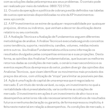
com as soluções dadas pela empresa aos seus problemas. O contato pode
ser realizado por meio do telefone: 0800 722 3710.
O custo da operação e a política de cobrança estão definidos nas tabelas
de custos operacionais disponibilizadas no site da XP Investimentos:
www.xpi.com.br.
A XP Investimentos se exime de qualquer responsabilidade por quaisquer
prejuízos, diretos ou indiretos, que venham a decorrer da utilização deste
relatório ou seu conteúdo.
A Avaliação Técnica e a Avaliação de Fundamentos seguem diferentes
metodologias de análise. A Análise Técnica é executada seguindo conceitos
como tendência, suporte, resistência, candles, volumes, médias móveis
entre outros. Já a Análise Fundamentalista utiliza como informação os
resultados divulgados pelas companhias emissoras e suas projeções. Desta
forma, as opiniões dos Analistas Fundamentalistas, que buscam os melhores
retornos dadas as condições de mercado, o cenário macroeconômico e os
eventos específicos da empresa e do setor, podem divergir das opiniões dos
Analistas Técnicos, que visam identificar os movimentos mais prováveis dos
preços dos ativos, com utilização de “stops” para limitar as possíveis perdas.
Ação é uma fração do capital de uma empresa que é negociada no
mercado. É um título de renda variável, ou seja, um investimento no qual a
rentabilidade não é preestabelecida, varia conforme as cotações de
mercado. O investimento em ações é um investimento de alto risco e os
desempenhos anteriores não são necessariamente indicativos de resultados
futuros e nenhuma declaração ou garantia, de forma expressa ou implícita, é
feita neste material em relação a desempenhos. As condições de mercado, o