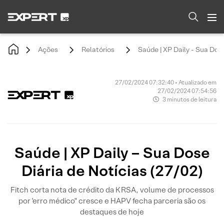
Ações
Relatórios
Saúde | XP Daily - Sua Dose
27/02/2024 07:32:40 • Atualizado em
27/02/2024 07:54:56
3 minutos de leitura
Saúde | XP Daily – Sua Dose
Diária de Notícias (27/02)
Fitch corta nota de crédito da KRSA, volume de processos
por 'erro médico" cresce e HAPV fecha parceria são os
destaques de hoje