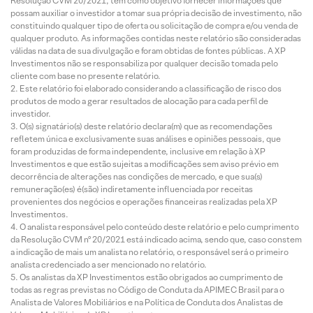
Resolução CVM 20/2021, tem como objetivo fornecer informações que
possam auxiliar o investidor a tomar sua própria decisão de investimento, não
constituindo qualquer tipo de oferta ou solicitação de compra e/ou venda de
qualquer produto. As informações contidas neste relatório são consideradas
válidas na data de sua divulgação e foram obtidas de fontes públicas. A XP
Investimentos não se responsabiliza por qualquer decisão tomada pelo
cliente com base no presente relatório.
Este relatório foi elaborado considerando a classificação de risco dos
produtos de modo a gerar resultados de alocação para cada perfil de
investidor.
O(s) signatário(s) deste relatório declara(m) que as recomendações
refletem única e exclusivamente suas análises e opiniões pessoais, que
foram produzidas de forma independente, inclusive em relação à XP
Investimentos e que estão sujeitas a modificações sem aviso prévio em
decorrência de alterações nas condições de mercado, e que sua(s)
remuneração(es) é(são) indiretamente influenciada por receitas
provenientes dos negócios e operações financeiras realizadas pela XP
Investimentos.
O analista responsável pelo conteúdo deste relatório e pelo cumprimento
da Resolução CVM nº 20/2021 está indicado acima, sendo que, caso constem
a indicação de mais um analista no relatório, o responsável será o primeiro
analista credenciado a ser mencionado no relatório.
Os analistas da XP Investimentos estão obrigados ao cumprimento de
todas as regras previstas no Código de Conduta da APIMEC Brasil para o
Analista de Valores Mobiliários e na Política de Conduta dos Analistas de