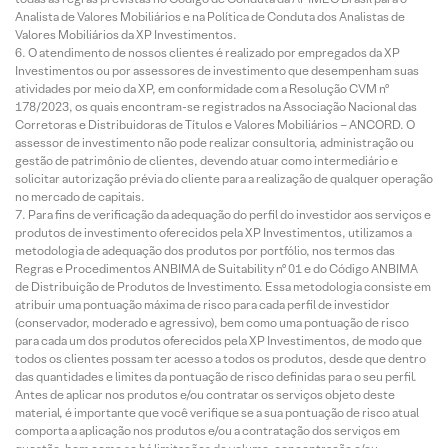
Analista de Valores Mobiliários e na Política de Conduta dos Analistas de
Valores Mobiliários da XP Investimentos.
O atendimento de nossos clientes é realizado por empregados da XP
Investimentos ou por assessores de investimento que desempenham suas
atividades por meio da XP, em conformidade com a Resolução CVM nº
178/2023, os quais encontram-se registrados na Associação Nacional das
Corretoras e Distribuidoras de Títulos e Valores Mobiliários – ANCORD. O
assessor de investimento não pode realizar consultoria, administração ou
gestão de patrimônio de clientes, devendo atuar como intermediário e
solicitar autorização prévia do cliente para a realização de qualquer operação
no mercado de capitais.
Para fins de verificação da adequação do perfil do investidor aos serviços e
produtos de investimento oferecidos pela XP Investimentos, utilizamos a
metodologia de adequação dos produtos por portfólio, nos termos das
Regras e Procedimentos ANBIMA de Suitability nº 01 e do Código ANBIMA
de Distribuição de Produtos de Investimento. Essa metodologia consiste em
atribuir uma pontuação máxima de risco para cada perfil de investidor
(conservador, moderado e agressivo), bem como uma pontuação de risco
para cada um dos produtos oferecidos pela XP Investimentos, de modo que
todos os clientes possam ter acesso a todos os produtos, desde que dentro
das quantidades e limites da pontuação de risco definidas para o seu perfil.
Antes de aplicar nos produtos e/ou contratar os serviços objeto deste
material, é importante que você verifique se a sua pontuação de risco atual
comporta a aplicação nos produtos e/ou a contratação dos serviços em