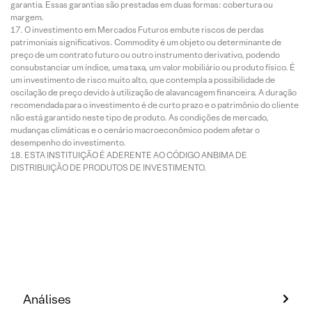
garantia. Essas garantias são prestadas em duas formas: cobertura ou
margem.
O investimento em Mercados Futuros embute riscos de perdas
patrimoniais significativos. Commodity é um objeto ou determinante de
preço de um contrato futuro ou outro instrumento derivativo, podendo
consubstanciar um índice, uma taxa, um valor mobiliário ou produto físico. É
um investimento de risco muito alto, que contempla a possibilidade de
oscilação de preço devido à utilização de alavancagem financeira. A duração
recomendada para o investimento é de curto prazo e o patrimônio do cliente
não está garantido neste tipo de produto. As condições de mercado,
mudanças climáticas e o cenário macroeconômico podem afetar o
desempenho do investimento.
ESTA INSTITUIÇÃO É ADERENTE AO CÓDIGO ANBIMA DE
DISTRIBUIÇÃO DE PRODUTOS DE INVESTIMENTO.
Análises