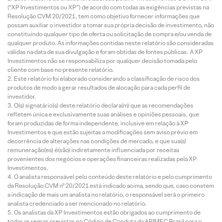
(“XP Investimentos ou XP”) de acordo com todas as exigências previstas na
Resolução CVM 20/2021, tem como objetivo fornecer informações que
possam auxiliar o investidor a tomar sua própria decisão de investimento, não
constituindo qualquer tipo de oferta ou solicitação de compra e/ou venda de
qualquer produto. As informações contidas neste relatório são consideradas
válidas na data de sua divulgação e foram obtidas de fontes públicas. A XP
Investimentos não se responsabiliza por qualquer decisão tomada pelo
cliente com base no presente relatório.
Este relatório foi elaborado considerando a classificação de risco dos
produtos de modo a gerar resultados de alocação para cada perfil de
investidor.
O(s) signatário(s) deste relatório declara(m) que as recomendações
refletem única e exclusivamente suas análises e opiniões pessoais, que
foram produzidas de forma independente, inclusive em relação à XP
Investimentos e que estão sujeitas a modificações sem aviso prévio em
decorrência de alterações nas condições de mercado, e que sua(s)
remuneração(es) é(são) indiretamente influenciada por receitas
provenientes dos negócios e operações financeiras realizadas pela XP
Investimentos.
O analista responsável pelo conteúdo deste relatório e pelo cumprimento
da Resolução CVM nº 20/2021 está indicado acima, sendo que, caso constem
a indicação de mais um analista no relatório, o responsável será o primeiro
analista credenciado a ser mencionado no relatório.
Os analistas da XP Investimentos estão obrigados ao cumprimento de
todas as regras previstas no Código de Conduta da APIMEC Brasil para o