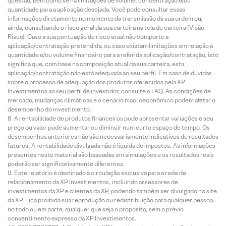
questão, bem como se há limitações de volume, concentração e/ou
quantidade para a aplicação desejada. Você pode consultar essas
informações diretamente no momento da transmissão da sua ordem ou,
ainda, consultando o risco geral da sua carteira na tela de carteira (Visão
Risco). Caso a sua pontuação de risco atual não comporte a
aplicação/contratação pretendida, ou caso existam limitações em relação à
quantidade e/ou volume financeiro para a referida aplicação/contratação, isto
significa que, com base na composição atual da sua carteira, esta
aplicação/contratação não está adequada ao seu perfil. Em caso de dúvidas
sobre o processo de adequação dos produtos oferecidos pela XP
Investimentos ao seu perfil de investidor, consulte o FAQ. As condições de
mercado, mudanças climáticas e o cenário macroeconômico podem afetar o
desempenho do investimento.
A rentabilidade de produtos financeiros pode apresentar variações e seu
preço ou valor pode aumentar ou diminuir num curto espaço de tempo. Os
desempenhos anteriores não são necessariamente indicativos de resultados
futuros. A rentabilidade divulgada não é líquida de impostos. As informações
presentes neste material são baseadas em simulações e os resultados reais
poderão ser significativamente diferentes.
Este relatório é destinado à circulação exclusiva para a rede de
relacionamento da XP Investimentos, incluindo assessores de
investimentos da XP e clientes da XP, podendo também ser divulgado no site
da XP. Fica proibida sua reprodução ou redistribuição para qualquer pessoa,
no todo ou em parte, qualquer que seja o propósito, sem o prévio
consentimento expresso da XP Investimentos.