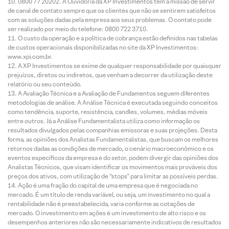
0800 77 20202. A Ouvidoria da XP Investimentos tem a missão de servir
de canal de contato sempre que os clientes que não se sentirem satisfeitos
com as soluções dadas pela empresa aos seus problemas. O contato pode
ser realizado por meio do telefone: 0800 722 3710.
O custo da operação e a política de cobrança estão definidos nas tabelas
de custos operacionais disponibilizadas no site da XP Investimentos:
www.xpi.com.br.
A XP Investimentos se exime de qualquer responsabilidade por quaisquer
prejuízos, diretos ou indiretos, que venham a decorrer da utilização deste
relatório ou seu conteúdo.
A Avaliação Técnica e a Avaliação de Fundamentos seguem diferentes
metodologias de análise. A Análise Técnica é executada seguindo conceitos
como tendência, suporte, resistência, candles, volumes, médias móveis
entre outros. Já a Análise Fundamentalista utiliza como informação os
resultados divulgados pelas companhias emissoras e suas projeções. Desta
forma, as opiniões dos Analistas Fundamentalistas, que buscam os melhores
retornos dadas as condições de mercado, o cenário macroeconômico e os
eventos específicos da empresa e do setor, podem divergir das opiniões dos
Analistas Técnicos, que visam identificar os movimentos mais prováveis dos
preços dos ativos, com utilização de “stops” para limitar as possíveis perdas.
Ação é uma fração do capital de uma empresa que é negociada no
mercado. É um título de renda variável, ou seja, um investimento no qual a
rentabilidade não é preestabelecida, varia conforme as cotações de
mercado. O investimento em ações é um investimento de alto risco e os
desempenhos anteriores não são necessariamente indicativos de resultados