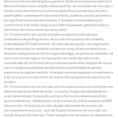
futuros e nenhuma declaração ou garantia, de forma expressa ou implícita, é
feita neste material em relação a desempenhos. As condições de mercado, o
cenário macroeconômico, os eventos específicos da empresa e do setor
podem afetar o desempenho do investimento, podendo resultar até mesmo
em significativas perdas patrimoniais. A duração recomendada para o
investimento é de médio-longo prazo. Não há quaisquer garantias sobre o
patrimônio do cliente neste tipo de produto.
O investimento em opções é preferencialmente indicado para
investidores de perfil agressivo, de acordo com a política de suitability
praticada pela XP Investimentos. No mercado de opções, são negociados
direitos de compra ou venda de um bem por preço fixado em data futura,
devendo o adquirente do direito negociado pagar um prêmio ao vendedor tal
como num acordo seguro. As operações com esses derivativos são
consideradas de risco muito alto por apresentarem altas relações de risco e
retorno e algumas posições apresentarem a possibilidade de perdas
superiores ao capital investido. A duração recomendada para o investimento
é de curto prazo e o patrimônio do cliente não está garantido neste tipo de
produto.
O investimento em termos são contratos para compra ou a venda de uma
determinada quantidade de ações, a um preço fixado, para liquidação em
prazo determinado. O prazo do contrato a Termo é livremente escolhido
pelos investidores, obedecendo o prazo mínimo de 16 dias e máximo de 999
dias corridos. O preço será o valor da ação adicionado de uma parcela
correspondente aos juros – que são fixados livremente em mercado, em
função do prazo do contrato. Toda transação a termo requer um depósito de