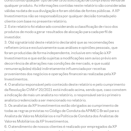
constituindo qualquer tipo de oferta ou solicitação de compra e/ou venda de
qualquer produto. As informações contidas neste relatório são consideradas
válidas na data de sua divulgação e foram obtidas de fontes públicas. A XP
Investimentos não se responsabiliza por qualquer decisão tomada pelo
cliente com base no presente relatório.
Este relatório foi elaborado considerando a classificação de risco dos
produtos de modo a gerar resultados de alocação para cada perfil de
investidor.
O(s) signatário(s) deste relatório declara(m) que as recomendações
refletem única e exclusivamente suas análises e opiniões pessoais, que
foram produzidas de forma independente, inclusive em relação à XP
Investimentos e que estão sujeitas a modificações sem aviso prévio em
decorrência de alterações nas condições de mercado, e que sua(s)
remuneração(es) é(são) indiretamente influenciada por receitas
provenientes dos negócios e operações financeiras realizadas pela XP
Investimentos.
O analista responsável pelo conteúdo deste relatório e pelo cumprimento
da Resolução CVM nº 20/2021 está indicado acima, sendo que, caso constem
a indicação de mais um analista no relatório, o responsável será o primeiro
analista credenciado a ser mencionado no relatório.
Os analistas da XP Investimentos estão obrigados ao cumprimento de
todas as regras previstas no Código de Conduta da APIMEC Brasil para o
Analista de Valores Mobiliários e na Política de Conduta dos Analistas de
Valores Mobiliários da XP Investimentos.
O atendimento de nossos clientes é realizado por empregados da XP