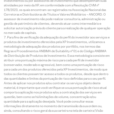
Investimentos ou por assessores de investimento que desempenham suas
atividades por meio da XP, em conformidade com a Resolução CVM nº
178/2023, os quais encontram-se registrados na Associação Nacional das
Corretoras e Distribuidoras de Títulos e Valores Mobiliários – ANCORD. O
assessor de investimento não pode realizar consultoria, administração ou
gestão de patrimônio de clientes, devendo atuar como intermediário e
solicitar autorização prévia do cliente para a realização de qualquer operação
no mercado de capitais.
Para fins de verificação da adequação do perfil do investidor aos serviços e
produtos de investimento oferecidos pela XP Investimentos, utilizamos a
metodologia de adequação dos produtos por portfólio, nos termos das
Regras e Procedimentos ANBIMA de Suitability nº 01 e do Código ANBIMA
de Distribuição de Produtos de Investimento. Essa metodologia consiste em
atribuir uma pontuação máxima de risco para cada perfil de investidor
(conservador, moderado e agressivo), bem como uma pontuação de risco
para cada um dos produtos oferecidos pela XP Investimentos, de modo que
todos os clientes possam ter acesso a todos os produtos, desde que dentro
das quantidades e limites da pontuação de risco definidas para o seu perfil.
Antes de aplicar nos produtos e/ou contratar os serviços objeto deste
material, é importante que você verifique se a sua pontuação de risco atual
comporta a aplicação nos produtos e/ou a contratação dos serviços em
questão, bem como se há limitações de volume, concentração e/ou
quantidade para a aplicação desejada. Você pode consultar essas
informações diretamente no momento da transmissão da sua ordem ou,
ainda, consultando o risco geral da sua carteira na tela de carteira (Visão