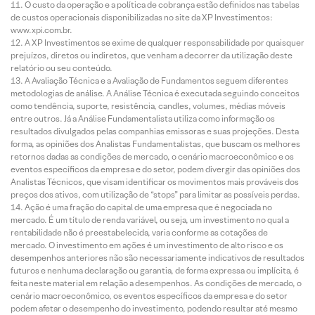
O custo da operação e a política de cobrança estão definidos nas tabelas
de custos operacionais disponibilizadas no site da XP Investimentos:
www.xpi.com.br.
A XP Investimentos se exime de qualquer responsabilidade por quaisquer
prejuízos, diretos ou indiretos, que venham a decorrer da utilização deste
relatório ou seu conteúdo.
A Avaliação Técnica e a Avaliação de Fundamentos seguem diferentes
metodologias de análise. A Análise Técnica é executada seguindo conceitos
como tendência, suporte, resistência, candles, volumes, médias móveis
entre outros. Já a Análise Fundamentalista utiliza como informação os
resultados divulgados pelas companhias emissoras e suas projeções. Desta
forma, as opiniões dos Analistas Fundamentalistas, que buscam os melhores
retornos dadas as condições de mercado, o cenário macroeconômico e os
eventos específicos da empresa e do setor, podem divergir das opiniões dos
Analistas Técnicos, que visam identificar os movimentos mais prováveis dos
preços dos ativos, com utilização de “stops” para limitar as possíveis perdas.
Ação é uma fração do capital de uma empresa que é negociada no
mercado. É um título de renda variável, ou seja, um investimento no qual a
rentabilidade não é preestabelecida, varia conforme as cotações de
mercado. O investimento em ações é um investimento de alto risco e os
desempenhos anteriores não são necessariamente indicativos de resultados
futuros e nenhuma declaração ou garantia, de forma expressa ou implícita, é
feita neste material em relação a desempenhos. As condições de mercado, o
cenário macroeconômico, os eventos específicos da empresa e do setor
podem afetar o desempenho do investimento, podendo resultar até mesmo