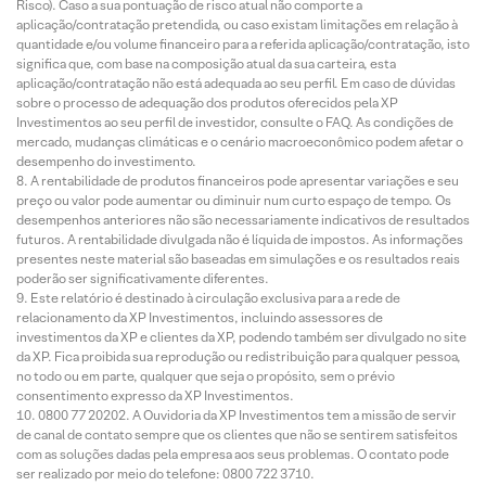
Risco). Caso a sua pontuação de risco atual não comporte a
aplicação/contratação pretendida, ou caso existam limitações em relação à
quantidade e/ou volume financeiro para a referida aplicação/contratação, isto
significa que, com base na composição atual da sua carteira, esta
aplicação/contratação não está adequada ao seu perfil. Em caso de dúvidas
sobre o processo de adequação dos produtos oferecidos pela XP
Investimentos ao seu perfil de investidor, consulte o FAQ. As condições de
mercado, mudanças climáticas e o cenário macroeconômico podem afetar o
desempenho do investimento.
A rentabilidade de produtos financeiros pode apresentar variações e seu
preço ou valor pode aumentar ou diminuir num curto espaço de tempo. Os
desempenhos anteriores não são necessariamente indicativos de resultados
futuros. A rentabilidade divulgada não é líquida de impostos. As informações
presentes neste material são baseadas em simulações e os resultados reais
poderão ser significativamente diferentes.
Este relatório é destinado à circulação exclusiva para a rede de
relacionamento da XP Investimentos, incluindo assessores de
investimentos da XP e clientes da XP, podendo também ser divulgado no site
da XP. Fica proibida sua reprodução ou redistribuição para qualquer pessoa,
no todo ou em parte, qualquer que seja o propósito, sem o prévio
consentimento expresso da XP Investimentos.
0800 77 20202. A Ouvidoria da XP Investimentos tem a missão de servir
de canal de contato sempre que os clientes que não se sentirem satisfeitos
com as soluções dadas pela empresa aos seus problemas. O contato pode
ser realizado por meio do telefone: 0800 722 3710.