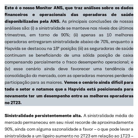
Este é o nosso Monitor ANS, que traz análises sobre os dados
financeiros e operacionais das operadoras de saúde
disponibilizados pela ANS.
As principais conclusões de nossas
análises são: (i) a sinistralidade se manteve nos níveis dos últimos
trimestres, em torno de 90%; (ii) apenas as 10 melhores
operadoras entregaram sinistralidade abaixo de 70%, enquanto a
Hapvida se destacou na 18ª posição; (iii) as seguradoras de saúde
continuam se beneficiando de uma sólida posição de caixa
compensando parcialmente o fraco desempenho operacional; e
(iv) esse cenário ainda deve favorecer uma tendência de
consolidação do mercado, com as operadoras menores perdendo
participação para as maiores.
Vemos o cenário ainda difícil para
todo o setor e notamos que a Hapvida está posicionada para
novamente ter um desempenho entre as melhores operadoras
no 2T23.
Sinistralidade persistentemente alta.
A sinistralidade média do
mercado permaneceu em seu nível recorde de aproximadamente
90%, ainda com alguma sazonalidade a favor – o que pode levar a
sinistralidade a um ligeiro aumento no 2T23 em relação ao 1T23 –