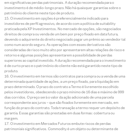
em significativas perdas patrimoniais. A duração recomendada para o
investimento é de médio-longo prazo. Não há quaisquer garantias sobre o
patrimônio do cliente neste tipo de produto.
O investimento em opções é preferencialmente indicado para
investidores de perfil agressivo, de acordo com a política de suitability
praticada pela XP Investimentos. No mercado de opções, são negociados
direitos de compra ou venda de um bem por preço fixado em data futura,
devendo o adquirente do direito negociado pagar um prêmio ao vendedor tal
como num acordo seguro. As operações com esses derivativos são
consideradas de risco muito alto por apresentarem altas relações de risco e
retorno e algumas posições apresentarem a possibilidade de perdas
superiores ao capital investido. A duração recomendada para o investimento
é de curto prazo e o patrimônio do cliente não está garantido neste tipo de
produto.
O investimento em termos são contratos para compra ou a venda de uma
determinada quantidade de ações, a um preço fixado, para liquidação em
prazo determinado. O prazo do contrato a Termo é livremente escolhido
pelos investidores, obedecendo o prazo mínimo de 16 dias e máximo de 999
dias corridos. O preço será o valor da ação adicionado de uma parcela
correspondente aos juros – que são fixados livremente em mercado, em
função do prazo do contrato. Toda transação a termo requer um depósito de
garantia. Essas garantias são prestadas em duas formas: cobertura ou
margem.
O investimento em Mercados Futuros embute riscos de perdas
patrimoniais significativos. Commodity é um objeto ou determinante de