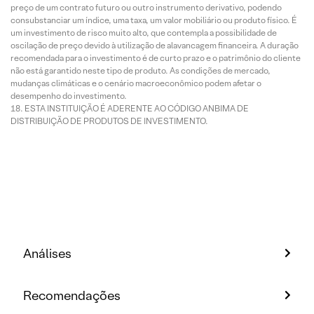
preço de um contrato futuro ou outro instrumento derivativo, podendo
consubstanciar um índice, uma taxa, um valor mobiliário ou produto físico. É
um investimento de risco muito alto, que contempla a possibilidade de
oscilação de preço devido à utilização de alavancagem financeira. A duração
recomendada para o investimento é de curto prazo e o patrimônio do cliente
não está garantido neste tipo de produto. As condições de mercado,
mudanças climáticas e o cenário macroeconômico podem afetar o
desempenho do investimento.
ESTA INSTITUIÇÃO É ADERENTE AO CÓDIGO ANBIMA DE
DISTRIBUIÇÃO DE PRODUTOS DE INVESTIMENTO.
Análises
Recomendações