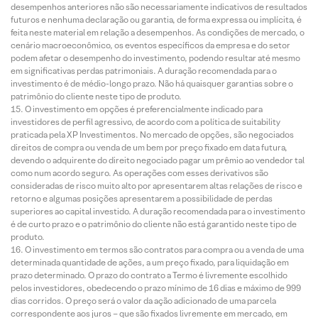
desempenhos anteriores não são necessariamente indicativos de resultados
futuros e nenhuma declaração ou garantia, de forma expressa ou implícita, é
feita neste material em relação a desempenhos. As condições de mercado, o
cenário macroeconômico, os eventos específicos da empresa e do setor
podem afetar o desempenho do investimento, podendo resultar até mesmo
em significativas perdas patrimoniais. A duração recomendada para o
investimento é de médio-longo prazo. Não há quaisquer garantias sobre o
patrimônio do cliente neste tipo de produto.
O investimento em opções é preferencialmente indicado para
investidores de perfil agressivo, de acordo com a política de suitability
praticada pela XP Investimentos. No mercado de opções, são negociados
direitos de compra ou venda de um bem por preço fixado em data futura,
devendo o adquirente do direito negociado pagar um prêmio ao vendedor tal
como num acordo seguro. As operações com esses derivativos são
consideradas de risco muito alto por apresentarem altas relações de risco e
retorno e algumas posições apresentarem a possibilidade de perdas
superiores ao capital investido. A duração recomendada para o investimento
é de curto prazo e o patrimônio do cliente não está garantido neste tipo de
produto.
O investimento em termos são contratos para compra ou a venda de uma
determinada quantidade de ações, a um preço fixado, para liquidação em
prazo determinado. O prazo do contrato a Termo é livremente escolhido
pelos investidores, obedecendo o prazo mínimo de 16 dias e máximo de 999
dias corridos. O preço será o valor da ação adicionado de uma parcela
correspondente aos juros – que são fixados livremente em mercado, em