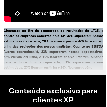
Chegamos ao fim da
temporada de resultados do 1T25
, e
dentre as empresas cobertas pela XP, 32% superaram nossas
estimativas de receita, 26% ficaram aquém e 42% ficaram em
linha das projeções dos nossos analistas. Quanto ao EBITDA
(lucros operacionais), 33% superaram nossas expectativas,
55% vieram em linha, e 12% ficaram abaixo. Por fim, olhando
para o lucro líquido reportado, 51% superaram nossas
estimativas, 23% ficaram em linha e 26% ficaram aquém.
Conteúdo exclusivo para
clientes XP