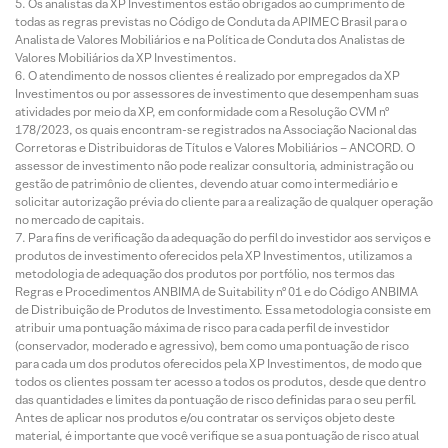
Os analistas da XP Investimentos estão obrigados ao cumprimento de
todas as regras previstas no Código de Conduta da APIMEC Brasil para o
Analista de Valores Mobiliários e na Política de Conduta dos Analistas de
Valores Mobiliários da XP Investimentos.
O atendimento de nossos clientes é realizado por empregados da XP
Investimentos ou por assessores de investimento que desempenham suas
atividades por meio da XP, em conformidade com a Resolução CVM nº
178/2023, os quais encontram-se registrados na Associação Nacional das
Corretoras e Distribuidoras de Títulos e Valores Mobiliários – ANCORD. O
assessor de investimento não pode realizar consultoria, administração ou
gestão de patrimônio de clientes, devendo atuar como intermediário e
solicitar autorização prévia do cliente para a realização de qualquer operação
no mercado de capitais.
Para fins de verificação da adequação do perfil do investidor aos serviços e
produtos de investimento oferecidos pela XP Investimentos, utilizamos a
metodologia de adequação dos produtos por portfólio, nos termos das
Regras e Procedimentos ANBIMA de Suitability nº 01 e do Código ANBIMA
de Distribuição de Produtos de Investimento. Essa metodologia consiste em
atribuir uma pontuação máxima de risco para cada perfil de investidor
(conservador, moderado e agressivo), bem como uma pontuação de risco
para cada um dos produtos oferecidos pela XP Investimentos, de modo que
todos os clientes possam ter acesso a todos os produtos, desde que dentro
das quantidades e limites da pontuação de risco definidas para o seu perfil.
Antes de aplicar nos produtos e/ou contratar os serviços objeto deste
material, é importante que você verifique se a sua pontuação de risco atual