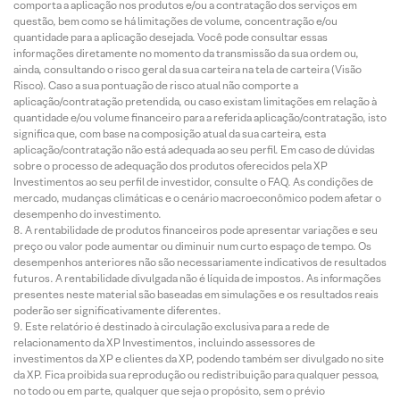
comporta a aplicação nos produtos e/ou a contratação dos serviços em
questão, bem como se há limitações de volume, concentração e/ou
quantidade para a aplicação desejada. Você pode consultar essas
informações diretamente no momento da transmissão da sua ordem ou,
ainda, consultando o risco geral da sua carteira na tela de carteira (Visão
Risco). Caso a sua pontuação de risco atual não comporte a
aplicação/contratação pretendida, ou caso existam limitações em relação à
quantidade e/ou volume financeiro para a referida aplicação/contratação, isto
significa que, com base na composição atual da sua carteira, esta
aplicação/contratação não está adequada ao seu perfil. Em caso de dúvidas
sobre o processo de adequação dos produtos oferecidos pela XP
Investimentos ao seu perfil de investidor, consulte o FAQ. As condições de
mercado, mudanças climáticas e o cenário macroeconômico podem afetar o
desempenho do investimento.
A rentabilidade de produtos financeiros pode apresentar variações e seu
preço ou valor pode aumentar ou diminuir num curto espaço de tempo. Os
desempenhos anteriores não são necessariamente indicativos de resultados
futuros. A rentabilidade divulgada não é líquida de impostos. As informações
presentes neste material são baseadas em simulações e os resultados reais
poderão ser significativamente diferentes.
Este relatório é destinado à circulação exclusiva para a rede de
relacionamento da XP Investimentos, incluindo assessores de
investimentos da XP e clientes da XP, podendo também ser divulgado no site
da XP. Fica proibida sua reprodução ou redistribuição para qualquer pessoa,
no todo ou em parte, qualquer que seja o propósito, sem o prévio