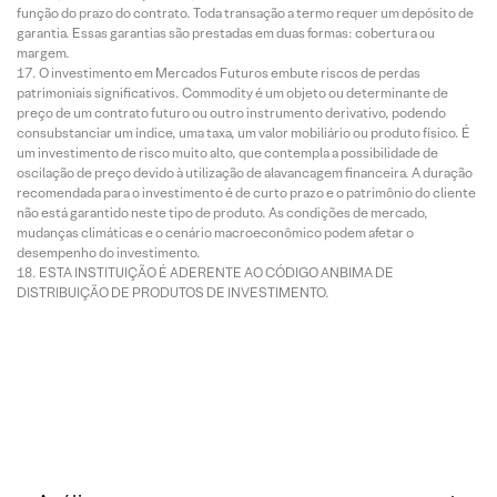
função do prazo do contrato. Toda transação a termo requer um depósito de
garantia. Essas garantias são prestadas em duas formas: cobertura ou
margem.
O investimento em Mercados Futuros embute riscos de perdas
patrimoniais significativos. Commodity é um objeto ou determinante de
preço de um contrato futuro ou outro instrumento derivativo, podendo
consubstanciar um índice, uma taxa, um valor mobiliário ou produto físico. É
um investimento de risco muito alto, que contempla a possibilidade de
oscilação de preço devido à utilização de alavancagem financeira. A duração
recomendada para o investimento é de curto prazo e o patrimônio do cliente
não está garantido neste tipo de produto. As condições de mercado,
mudanças climáticas e o cenário macroeconômico podem afetar o
desempenho do investimento.
ESTA INSTITUIÇÃO É ADERENTE AO CÓDIGO ANBIMA DE
DISTRIBUIÇÃO DE PRODUTOS DE INVESTIMENTO.