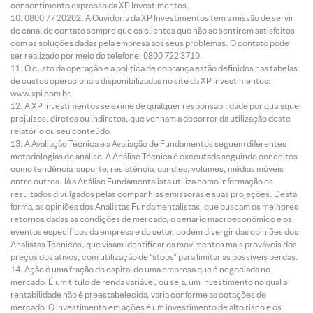
consentimento expresso da XP Investimentos.
0800 77 20202. A Ouvidoria da XP Investimentos tem a missão de servir
de canal de contato sempre que os clientes que não se sentirem satisfeitos
com as soluções dadas pela empresa aos seus problemas. O contato pode
ser realizado por meio do telefone: 0800 722 3710.
O custo da operação e a política de cobrança estão definidos nas tabelas
de custos operacionais disponibilizadas no site da XP Investimentos:
www.xpi.com.br.
A XP Investimentos se exime de qualquer responsabilidade por quaisquer
prejuízos, diretos ou indiretos, que venham a decorrer da utilização deste
relatório ou seu conteúdo.
A Avaliação Técnica e a Avaliação de Fundamentos seguem diferentes
metodologias de análise. A Análise Técnica é executada seguindo conceitos
como tendência, suporte, resistência, candles, volumes, médias móveis
entre outros. Já a Análise Fundamentalista utiliza como informação os
resultados divulgados pelas companhias emissoras e suas projeções. Desta
forma, as opiniões dos Analistas Fundamentalistas, que buscam os melhores
retornos dadas as condições de mercado, o cenário macroeconômico e os
eventos específicos da empresa e do setor, podem divergir das opiniões dos
Analistas Técnicos, que visam identificar os movimentos mais prováveis dos
preços dos ativos, com utilização de “stops” para limitar as possíveis perdas.
Ação é uma fração do capital de uma empresa que é negociada no
mercado. É um título de renda variável, ou seja, um investimento no qual a
rentabilidade não é preestabelecida, varia conforme as cotações de
mercado. O investimento em ações é um investimento de alto risco e os