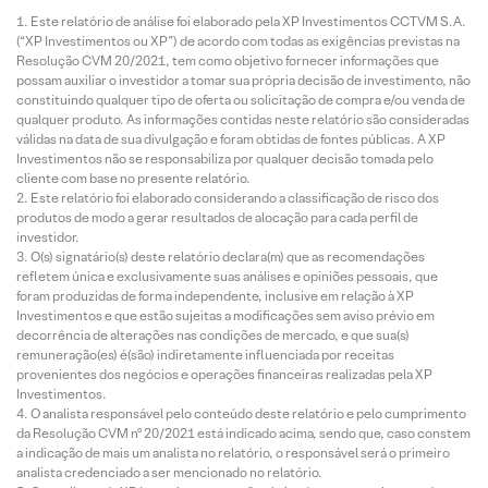
Este relatório de análise foi elaborado pela XP Investimentos CCTVM S.A.
(“XP Investimentos ou XP”) de acordo com todas as exigências previstas na
Resolução CVM 20/2021, tem como objetivo fornecer informações que
possam auxiliar o investidor a tomar sua própria decisão de investimento, não
constituindo qualquer tipo de oferta ou solicitação de compra e/ou venda de
qualquer produto. As informações contidas neste relatório são consideradas
válidas na data de sua divulgação e foram obtidas de fontes públicas. A XP
Investimentos não se responsabiliza por qualquer decisão tomada pelo
cliente com base no presente relatório.
Este relatório foi elaborado considerando a classificação de risco dos
produtos de modo a gerar resultados de alocação para cada perfil de
investidor.
O(s) signatário(s) deste relatório declara(m) que as recomendações
refletem única e exclusivamente suas análises e opiniões pessoais, que
foram produzidas de forma independente, inclusive em relação à XP
Investimentos e que estão sujeitas a modificações sem aviso prévio em
decorrência de alterações nas condições de mercado, e que sua(s)
remuneração(es) é(são) indiretamente influenciada por receitas
provenientes dos negócios e operações financeiras realizadas pela XP
Investimentos.
O analista responsável pelo conteúdo deste relatório e pelo cumprimento
da Resolução CVM nº 20/2021 está indicado acima, sendo que, caso constem
a indicação de mais um analista no relatório, o responsável será o primeiro
analista credenciado a ser mencionado no relatório.