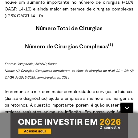
houve um aumento importante no número de cirurgias (+16%
CAGR 14-19) e ainda maior em termos de cirurgias complexas
(+23% CAGR 14-19).
Número Total de Cirurgias
(1)
Número de Cirurgias Complexas
Fonte
s: Companhia; ANAHP; Bacen
Notas: (1) Cirurgias Complexas consideram os tipos de cirurgias de nível 11 – 14; (2)
CAGR de 2015-2019, sem cirurgias em 2014
Incrementar o mix com maior complexidade e serviços adicionais
(diálise e diagnóstico) ajuda a empresa a melhorar as margens e
os retornos. A questão importante, porém, é quão sustentável é
projetar reajustes acima da inflação. Em nossa opinião, esta
questão poderia limitar o crescimento futuro da RDSL, pois
colocaria um limite de crescimento para os pagadores.