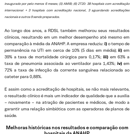
inaugurado por pelo menos 6 meses; (5) AMIB; (6) 2T20: 38 hospitais com acreditação
internacional + 3 hospitais com acreditação nacional, 3 aguardando acreditações
nacionais e outros 9 sendo preparados.
Ao longo dos anos, a RDSL também melhorou seus resultados
clínicos, resultando em um melhor desempenho até mesmo em
comparação à média da ANAHP. A empresa reduziu:
i)
o tempo de
permanência na UTI em cerca de 10% (5 dias em média);
ii)
em
39% a taxa de mortalidade cirúrgica para 0,17%;
iii)
em 63% a
taxa de pneumonia associada ao ventilador para 1,43%;
iv)
em
72% a taxa de infecção da corrente sanguínea relacionada ao
cateter para 0,88%.
E assim como a acreditação de hospitais, se não mais relevante,
o resultado clínico é mais um indicador de qualidade que a auxilia
– novamente – na atração de pacientes e médicos, de modo a
garantir uma relação simbiótica com as operadoras de planos de
saúde.
Melhoras históricas nos resultados e comparação com
hospitais da ANAHP