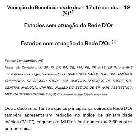
Variação de Beneficiários de dez – 17 até dez dez – 19
(2)
(%)
Estados sem atuação da Rede D’Or
(1)
Estados com atuação da Rede D’Or
Fontes: Companhias; ANS
Notas: (1) Considerando SP, RJ, DF, BA, CE, MA, PE, PR e SE; (2) Para a ANS
considerando as seguintes operadoras: BRADESCO SAÚDE S.A., SUL AMÉRICA
COMPANHIA DE SEGURO SAÚDE, SUL AMÉRICA SERVIÇOS DE SAÚDE S.A.,
CENTRAL NACIONAL UNIMED, UNIMED DO ESTADO DE SP, AMIL ASSISTÊNCIA
MÉDICA INTERNACIONAL S.A.; (2) Conforme divulgado pela empresa
Outro dado importante é que os principais parceiros da Rede D’Or
também apresentaram redução no índice de sinistralidade
médica (“MLR”), enquanto o MLR da Amil aumentou 3,69 pontos
percentuais…