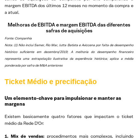
margem EBITDA dos últimos 12 meses no momento da compra e
a atual.
Melhoras de EBITDA e margem EBITDA das diferentes
safras de aquisições
Fonte: Companhia
Nota: (1) Não inclui Samer, Rio Mar, Jutta Batista e Aviccena por falta de desempenho
histórico suficiente em dezembro/2019; A melhoria do desempenho financeiro
representa uma extrapolação ilustrativa da experiência histórica; aplica a média
ponderada por safra de M&A anteriores
Ticket Médio e precificação
Um elemento-chave para impulsionar e manter as
margens
Existem basicamente quatro fatores que impactam o ticket
médio da Rede D’Or:
1. Mix de vendas:
procedimentos mais complexos, incluindo