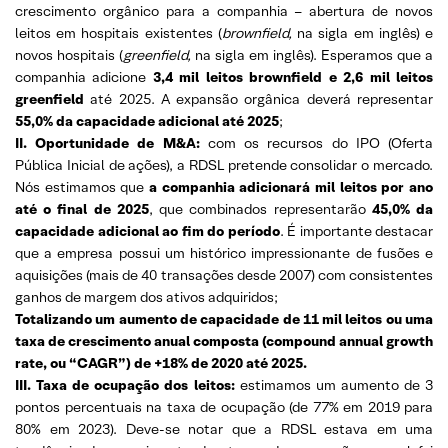
crescimento orgânico para a companhia – abertura de novos
leitos em hospitais existentes (
brownfield,
na sigla em inglês) e
novos hospitais (
greenfield,
na sigla em inglês). Esperamos que a
companhia adicione
3,4 mil leitos brownfield e 2,6 mil leitos
greenfield
até 2025. A expansão orgânica deverá representar
55,0% da capacidade adicional até 2025
;
II. Oportunidade de M&A:
com os recursos do IPO (Oferta
Pública Inicial de ações), a RDSL pretende consolidar o mercado.
Nós estimamos que
a companhia adicionará mil leitos por ano
até o final de 2025
, que combinados representarão
45,0% da
capacidade adicional ao fim do período
. É importante destacar
que a empresa possui um histórico impressionante de fusões e
aquisições (mais de 40 transações desde 2007) com consistentes
ganhos de margem dos ativos adquiridos;
Totalizando um aumento de capacidade de 11 mil leitos ou uma
taxa de crescimento anual composta (compound annual growth
rate, ou “CAGR”) de +18% de 2020 até 2025.
III.
Taxa de ocupação dos leitos:
estimamos um aumento de 3
pontos percentuais na taxa de ocupação (de 77% em 2019 para
80% em 2023). Deve-se notar que a RDSL estava em uma