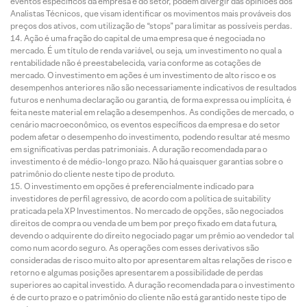
eventos específicos da empresa e do setor, podem divergir das opiniões dos
Analistas Técnicos, que visam identificar os movimentos mais prováveis dos
preços dos ativos, com utilização de “stops” para limitar as possíveis perdas.
Ação é uma fração do capital de uma empresa que é negociada no
mercado. É um título de renda variável, ou seja, um investimento no qual a
rentabilidade não é preestabelecida, varia conforme as cotações de
mercado. O investimento em ações é um investimento de alto risco e os
desempenhos anteriores não são necessariamente indicativos de resultados
futuros e nenhuma declaração ou garantia, de forma expressa ou implícita, é
feita neste material em relação a desempenhos. As condições de mercado, o
cenário macroeconômico, os eventos específicos da empresa e do setor
podem afetar o desempenho do investimento, podendo resultar até mesmo
em significativas perdas patrimoniais. A duração recomendada para o
investimento é de médio-longo prazo. Não há quaisquer garantias sobre o
patrimônio do cliente neste tipo de produto.
O investimento em opções é preferencialmente indicado para
investidores de perfil agressivo, de acordo com a política de suitability
praticada pela XP Investimentos. No mercado de opções, são negociados
direitos de compra ou venda de um bem por preço fixado em data futura,
devendo o adquirente do direito negociado pagar um prêmio ao vendedor tal
como num acordo seguro. As operações com esses derivativos são
consideradas de risco muito alto por apresentarem altas relações de risco e
retorno e algumas posições apresentarem a possibilidade de perdas
superiores ao capital investido. A duração recomendada para o investimento
é de curto prazo e o patrimônio do cliente não está garantido neste tipo de