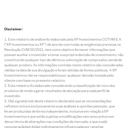
Disclaimer:
Este relatório de análise foi elaborado pela XP Investimentos CCTVM S.A.
(“XP Investimentos ou XP”) de acordo com todas as exigências previstas na
Resolução CVM 20/2021, tem como objetivo fornecer informações que
possam auxiliar o investidor a tomar sua própria decisão de investimento, não
constituindo qualquer tipo de oferta ou solicitação de compra e/ou venda de
qualquer produto. As informações contidas neste relatório são consideradas
válidas na data de sua divulgação e foram obtidas de fontes públicas. A XP
Investimentos não se responsabiliza por qualquer decisão tomada pelo
cliente com base no presente relatório.
Este relatório foi elaborado considerando a classificação de risco dos
produtos de modo a gerar resultados de alocação para cada perfil de
investidor.
O(s) signatário(s) deste relatório declara(m) que as recomendações
refletem única e exclusivamente suas análises e opiniões pessoais, que
foram produzidas de forma independente, inclusive em relação à XP
Investimentos e que estão sujeitas a modificações sem aviso prévio em
decorrência de alterações nas condições de mercado, e que sua(s)
remuneração(es) é(são) indiretamente influenciada por receitas