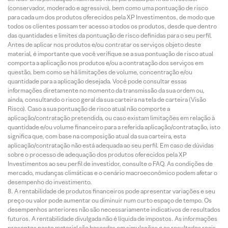
(conservador, moderado e agressivo), bem como uma pontuação de risco
para cada um dos produtos oferecidos pela XP Investimentos, de modo que
todos os clientes possam ter acesso a todos os produtos, desde que dentro
das quantidades e limites da pontuação de risco definidas para o seu perfil.
Antes de aplicar nos produtos e/ou contratar os serviços objeto deste
material, é importante que você verifique se a sua pontuação de risco atual
comporta a aplicação nos produtos e/ou a contratação dos serviços em
questão, bem como se há limitações de volume, concentração e/ou
quantidade para a aplicação desejada. Você pode consultar essas
informações diretamente no momento da transmissão da sua ordem ou,
ainda, consultando o risco geral da sua carteira na tela de carteira (Visão
Risco). Caso a sua pontuação de risco atual não comporte a
aplicação/contratação pretendida, ou caso existam limitações em relação à
quantidade e/ou volume financeiro para a referida aplicação/contratação, isto
significa que, com base na composição atual da sua carteira, esta
aplicação/contratação não está adequada ao seu perfil. Em caso de dúvidas
sobre o processo de adequação dos produtos oferecidos pela XP
Investimentos ao seu perfil de investidor, consulte o FAQ. As condições de
mercado, mudanças climáticas e o cenário macroeconômico podem afetar o
desempenho do investimento.
A rentabilidade de produtos financeiros pode apresentar variações e seu
preço ou valor pode aumentar ou diminuir num curto espaço de tempo. Os
desempenhos anteriores não são necessariamente indicativos de resultados
futuros. A rentabilidade divulgada não é líquida de impostos. As informações
presentes neste material são baseadas em simulações e os resultados reais