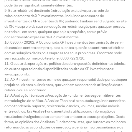
poderão ser significativamente diferentes.
Este relatório é destinado à circulação exclusiva para a rede de
relacionamento da XP Investimentos, incluindo assessores de
investimentos da XP e clientes da XP, podendo também ser divulgado no site
da XP. Fica proibida sua reprodução ou redistribuição para qualquer pessoa,
no todo ou em parte, qualquer que seja o propósito, sem o prévio
consentimento expresso da XP Investimentos.
0800 77 20202. A Ouvidoria da XP Investimentos tem a missão de servir
de canal de contato sempre que os clientes que não se sentirem satisfeitos
com as soluções dadas pela empresa aos seus problemas. O contato pode
ser realizado por meio do telefone: 0800 722 3710.
O custo da operação e a política de cobrança estão definidos nas tabelas
de custos operacionais disponibilizadas no site da XP Investimentos:
www.xpi.com.br.
A XP Investimentos se exime de qualquer responsabilidade por quaisquer
prejuízos, diretos ou indiretos, que venham a decorrer da utilização deste
relatório ou seu conteúdo.
A Avaliação Técnica e a Avaliação de Fundamentos seguem diferentes
metodologias de análise. A Análise Técnica é executada seguindo conceitos
como tendência, suporte, resistência, candles, volumes, médias móveis
entre outros. Já a Análise Fundamentalista utiliza como informação os
resultados divulgados pelas companhias emissoras e suas projeções. Desta
forma, as opiniões dos Analistas Fundamentalistas, que buscam os melhores
retornos dadas as condições de mercado, o cenário macroeconômico e os