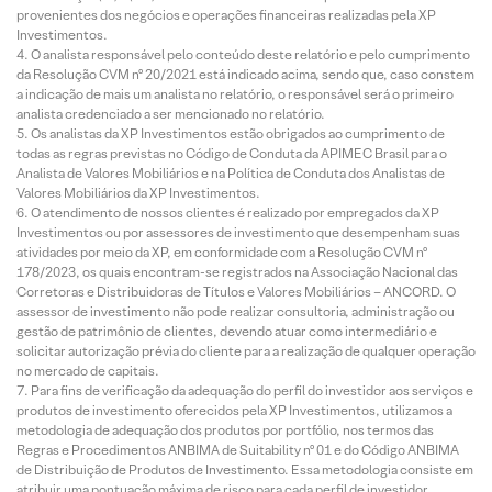
provenientes dos negócios e operações financeiras realizadas pela XP
Investimentos.
O analista responsável pelo conteúdo deste relatório e pelo cumprimento
da Resolução CVM nº 20/2021 está indicado acima, sendo que, caso constem
a indicação de mais um analista no relatório, o responsável será o primeiro
analista credenciado a ser mencionado no relatório.
Os analistas da XP Investimentos estão obrigados ao cumprimento de
todas as regras previstas no Código de Conduta da APIMEC Brasil para o
Analista de Valores Mobiliários e na Política de Conduta dos Analistas de
Valores Mobiliários da XP Investimentos.
O atendimento de nossos clientes é realizado por empregados da XP
Investimentos ou por assessores de investimento que desempenham suas
atividades por meio da XP, em conformidade com a Resolução CVM nº
178/2023, os quais encontram-se registrados na Associação Nacional das
Corretoras e Distribuidoras de Títulos e Valores Mobiliários – ANCORD. O
assessor de investimento não pode realizar consultoria, administração ou
gestão de patrimônio de clientes, devendo atuar como intermediário e
solicitar autorização prévia do cliente para a realização de qualquer operação
no mercado de capitais.
Para fins de verificação da adequação do perfil do investidor aos serviços e
produtos de investimento oferecidos pela XP Investimentos, utilizamos a
metodologia de adequação dos produtos por portfólio, nos termos das
Regras e Procedimentos ANBIMA de Suitability nº 01 e do Código ANBIMA
de Distribuição de Produtos de Investimento. Essa metodologia consiste em
atribuir uma pontuação máxima de risco para cada perfil de investidor