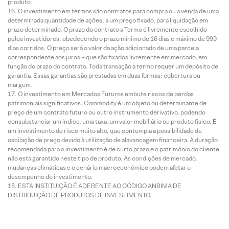
produto.
O investimento em termos são contratos para compra ou a venda de uma
determinada quantidade de ações, a um preço fixado, para liquidação em
prazo determinado. O prazo do contrato a Termo é livremente escolhido
pelos investidores, obedecendo o prazo mínimo de 16 dias e máximo de 999
dias corridos. O preço será o valor da ação adicionado de uma parcela
correspondente aos juros – que são fixados livremente em mercado, em
função do prazo do contrato. Toda transação a termo requer um depósito de
garantia. Essas garantias são prestadas em duas formas: cobertura ou
margem.
O investimento em Mercados Futuros embute riscos de perdas
patrimoniais significativos. Commodity é um objeto ou determinante de
preço de um contrato futuro ou outro instrumento derivativo, podendo
consubstanciar um índice, uma taxa, um valor mobiliário ou produto físico. É
um investimento de risco muito alto, que contempla a possibilidade de
oscilação de preço devido à utilização de alavancagem financeira. A duração
recomendada para o investimento é de curto prazo e o patrimônio do cliente
não está garantido neste tipo de produto. As condições de mercado,
mudanças climáticas e o cenário macroeconômico podem afetar o
desempenho do investimento.
ESTA INSTITUIÇÃO É ADERENTE AO CÓDIGO ANBIMA DE
DISTRIBUIÇÃO DE PRODUTOS DE INVESTIMENTO.