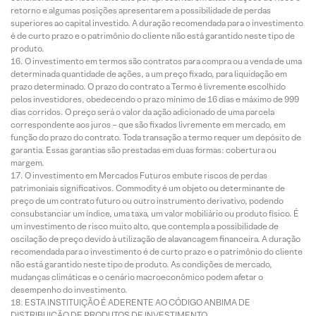
retorno e algumas posições apresentarem a possibilidade de perdas
superiores ao capital investido. A duração recomendada para o investimento
é de curto prazo e o patrimônio do cliente não está garantido neste tipo de
produto.
O investimento em termos são contratos para compra ou a venda de uma
determinada quantidade de ações, a um preço fixado, para liquidação em
prazo determinado. O prazo do contrato a Termo é livremente escolhido
pelos investidores, obedecendo o prazo mínimo de 16 dias e máximo de 999
dias corridos. O preço será o valor da ação adicionado de uma parcela
correspondente aos juros – que são fixados livremente em mercado, em
função do prazo do contrato. Toda transação a termo requer um depósito de
garantia. Essas garantias são prestadas em duas formas: cobertura ou
margem.
O investimento em Mercados Futuros embute riscos de perdas
patrimoniais significativos. Commodity é um objeto ou determinante de
preço de um contrato futuro ou outro instrumento derivativo, podendo
consubstanciar um índice, uma taxa, um valor mobiliário ou produto físico. É
um investimento de risco muito alto, que contempla a possibilidade de
oscilação de preço devido à utilização de alavancagem financeira. A duração
recomendada para o investimento é de curto prazo e o patrimônio do cliente
não está garantido neste tipo de produto. As condições de mercado,
mudanças climáticas e o cenário macroeconômico podem afetar o
desempenho do investimento.
ESTA INSTITUIÇÃO É ADERENTE AO CÓDIGO ANBIMA DE
DISTRIBUIÇÃO DE PRODUTOS DE INVESTIMENTO.