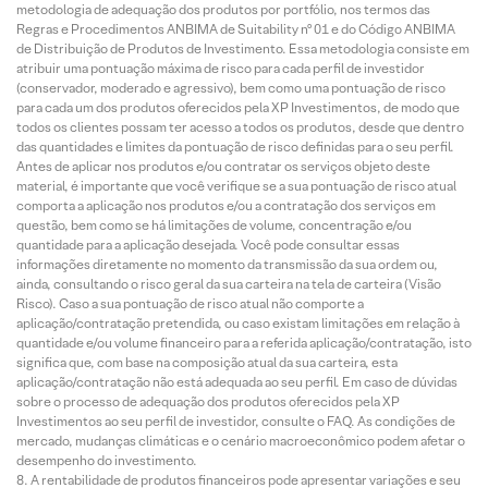
metodologia de adequação dos produtos por portfólio, nos termos das
Regras e Procedimentos ANBIMA de Suitability nº 01 e do Código ANBIMA
de Distribuição de Produtos de Investimento. Essa metodologia consiste em
atribuir uma pontuação máxima de risco para cada perfil de investidor
(conservador, moderado e agressivo), bem como uma pontuação de risco
para cada um dos produtos oferecidos pela XP Investimentos, de modo que
todos os clientes possam ter acesso a todos os produtos, desde que dentro
das quantidades e limites da pontuação de risco definidas para o seu perfil.
Antes de aplicar nos produtos e/ou contratar os serviços objeto deste
material, é importante que você verifique se a sua pontuação de risco atual
comporta a aplicação nos produtos e/ou a contratação dos serviços em
questão, bem como se há limitações de volume, concentração e/ou
quantidade para a aplicação desejada. Você pode consultar essas
informações diretamente no momento da transmissão da sua ordem ou,
ainda, consultando o risco geral da sua carteira na tela de carteira (Visão
Risco). Caso a sua pontuação de risco atual não comporte a
aplicação/contratação pretendida, ou caso existam limitações em relação à
quantidade e/ou volume financeiro para a referida aplicação/contratação, isto
significa que, com base na composição atual da sua carteira, esta
aplicação/contratação não está adequada ao seu perfil. Em caso de dúvidas
sobre o processo de adequação dos produtos oferecidos pela XP
Investimentos ao seu perfil de investidor, consulte o FAQ. As condições de
mercado, mudanças climáticas e o cenário macroeconômico podem afetar o
desempenho do investimento.
A rentabilidade de produtos financeiros pode apresentar variações e seu