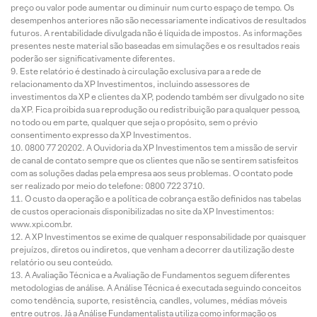
preço ou valor pode aumentar ou diminuir num curto espaço de tempo. Os
desempenhos anteriores não são necessariamente indicativos de resultados
futuros. A rentabilidade divulgada não é líquida de impostos. As informações
presentes neste material são baseadas em simulações e os resultados reais
poderão ser significativamente diferentes.
Este relatório é destinado à circulação exclusiva para a rede de
relacionamento da XP Investimentos, incluindo assessores de
investimentos da XP e clientes da XP, podendo também ser divulgado no site
da XP. Fica proibida sua reprodução ou redistribuição para qualquer pessoa,
no todo ou em parte, qualquer que seja o propósito, sem o prévio
consentimento expresso da XP Investimentos.
0800 77 20202. A Ouvidoria da XP Investimentos tem a missão de servir
de canal de contato sempre que os clientes que não se sentirem satisfeitos
com as soluções dadas pela empresa aos seus problemas. O contato pode
ser realizado por meio do telefone: 0800 722 3710.
O custo da operação e a política de cobrança estão definidos nas tabelas
de custos operacionais disponibilizadas no site da XP Investimentos:
www.xpi.com.br.
A XP Investimentos se exime de qualquer responsabilidade por quaisquer
prejuízos, diretos ou indiretos, que venham a decorrer da utilização deste
relatório ou seu conteúdo.
A Avaliação Técnica e a Avaliação de Fundamentos seguem diferentes
metodologias de análise. A Análise Técnica é executada seguindo conceitos
como tendência, suporte, resistência, candles, volumes, médias móveis
entre outros. Já a Análise Fundamentalista utiliza como informação os