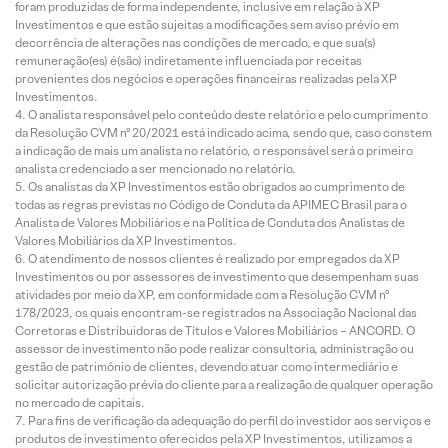
foram produzidas de forma independente, inclusive em relação à XP
Investimentos e que estão sujeitas a modificações sem aviso prévio em
decorrência de alterações nas condições de mercado, e que sua(s)
remuneração(es) é(são) indiretamente influenciada por receitas
provenientes dos negócios e operações financeiras realizadas pela XP
Investimentos.
O analista responsável pelo conteúdo deste relatório e pelo cumprimento
da Resolução CVM nº 20/2021 está indicado acima, sendo que, caso constem
a indicação de mais um analista no relatório, o responsável será o primeiro
analista credenciado a ser mencionado no relatório.
Os analistas da XP Investimentos estão obrigados ao cumprimento de
todas as regras previstas no Código de Conduta da APIMEC Brasil para o
Analista de Valores Mobiliários e na Política de Conduta dos Analistas de
Valores Mobiliários da XP Investimentos.
O atendimento de nossos clientes é realizado por empregados da XP
Investimentos ou por assessores de investimento que desempenham suas
atividades por meio da XP, em conformidade com a Resolução CVM nº
178/2023, os quais encontram-se registrados na Associação Nacional das
Corretoras e Distribuidoras de Títulos e Valores Mobiliários – ANCORD. O
assessor de investimento não pode realizar consultoria, administração ou
gestão de patrimônio de clientes, devendo atuar como intermediário e
solicitar autorização prévia do cliente para a realização de qualquer operação
no mercado de capitais.
Para fins de verificação da adequação do perfil do investidor aos serviços e
produtos de investimento oferecidos pela XP Investimentos, utilizamos a