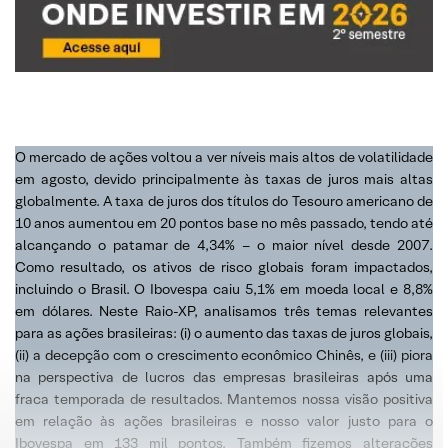
O mercado de ações voltou a ver níveis mais altos de volatilidade
em agosto, devido principalmente às taxas de juros mais altas
globalmente. A taxa de juros dos títulos do Tesouro americano de
10 anos aumentou em 20 pontos base no mês passado, tendo até
alcançando o patamar de 4,34% – o maior nível desde 2007.
Como resultado, os ativos de risco globais foram impactados,
incluindo o Brasil. O Ibovespa caiu 5,1% em moeda local e 8,8%
em dólares. Neste Raio-XP, analisamos três temas relevantes
para as ações brasileiras: (i) o aumento das taxas de juros globais,
(ii) a decepção com o crescimento econômico Chinês, e (iii) piora
na perspectiva de lucros das empresas brasileiras após uma
fraca temporada de resultados. Mantemos nossa visão positiva
em relação às ações brasileiras e nosso valor justo para o
Ibovespa em 133 mil pontos. Também fizemos alterações