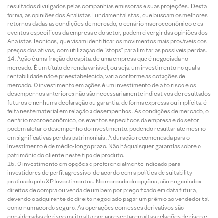
resultados divulgados pelas companhias emissoras e suas projeções. Desta
forma, as opiniões dos Analistas Fundamentalistas, que buscam os melhores
retornos dadas as condições de mercado, o cenário macroeconômico e os
eventos específicos da empresa e do setor, podem divergir das opiniões dos
Analistas Técnicos, que visam identificar os movimentos mais prováveis dos
preços dos ativos, com utilização de “stops” para limitar as possíveis perdas.
Ação é uma fração do capital de uma empresa que é negociada no
mercado. É um título de renda variável, ou seja, um investimento no qual a
rentabilidade não é preestabelecida, varia conforme as cotações de
mercado. O investimento em ações é um investimento de alto risco e os
desempenhos anteriores não são necessariamente indicativos de resultados
futuros e nenhuma declaração ou garantia, de forma expressa ou implícita, é
feita neste material em relação a desempenhos. As condições de mercado, o
cenário macroeconômico, os eventos específicos da empresa e do setor
podem afetar o desempenho do investimento, podendo resultar até mesmo
em significativas perdas patrimoniais. A duração recomendada para o
investimento é de médio-longo prazo. Não há quaisquer garantias sobre o
patrimônio do cliente neste tipo de produto.
O investimento em opções é preferencialmente indicado para
investidores de perfil agressivo, de acordo com a política de suitability
praticada pela XP Investimentos. No mercado de opções, são negociados
direitos de compra ou venda de um bem por preço fixado em data futura,
devendo o adquirente do direito negociado pagar um prêmio ao vendedor tal
como num acordo seguro. As operações com esses derivativos são
consideradas de risco muito alto por apresentarem altas relações de risco e