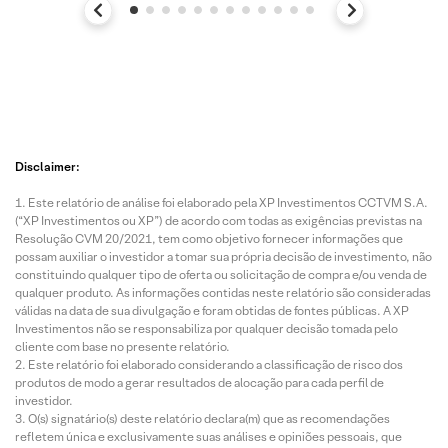
Disclaimer:
Este relatório de análise foi elaborado pela XP Investimentos CCTVM S.A.
(“XP Investimentos ou XP”) de acordo com todas as exigências previstas na
Resolução CVM 20/2021, tem como objetivo fornecer informações que
possam auxiliar o investidor a tomar sua própria decisão de investimento, não
constituindo qualquer tipo de oferta ou solicitação de compra e/ou venda de
qualquer produto. As informações contidas neste relatório são consideradas
válidas na data de sua divulgação e foram obtidas de fontes públicas. A XP
Investimentos não se responsabiliza por qualquer decisão tomada pelo
cliente com base no presente relatório.
Este relatório foi elaborado considerando a classificação de risco dos
produtos de modo a gerar resultados de alocação para cada perfil de
investidor.
O(s) signatário(s) deste relatório declara(m) que as recomendações
refletem única e exclusivamente suas análises e opiniões pessoais, que