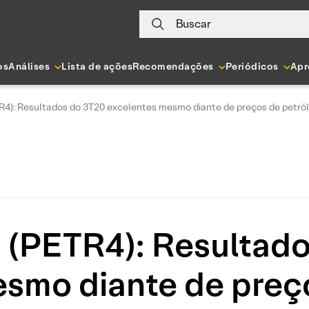
Buscar
os
Análises
Lista de ações
Recomendações
Periódicos
Apr
R4): Resultados do 3T20 excelentes mesmo diante de preços de petr
 (PETR4): Resultad
smo diante de preç