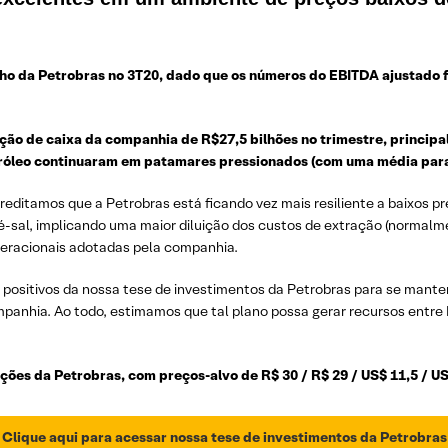
o da Petrobras no 3T20, dado que os números do EBITDA ajustado f
ão de caixa da companhia de R$27,5 bilhões no trimestre, principa
óleo continuaram em patamares pressionados (com uma média para 
creditamos que a Petrobras está ficando vez mais resiliente a baixos p
é-sal, implicando uma maior diluição dos custos de extração (norma
operacionais adotadas pela companhia.
positivos da nossa tese de investimentos da Petrobras para se mante
panhia. Ao todo, estimamos que tal plano possa gerar recursos entre
es da Petrobras, com preços-alvo de R$ 30 / R$ 29 / US$ 11,5 / U
Clique aqui para acessar nossa tese de investimentos da Petrobras