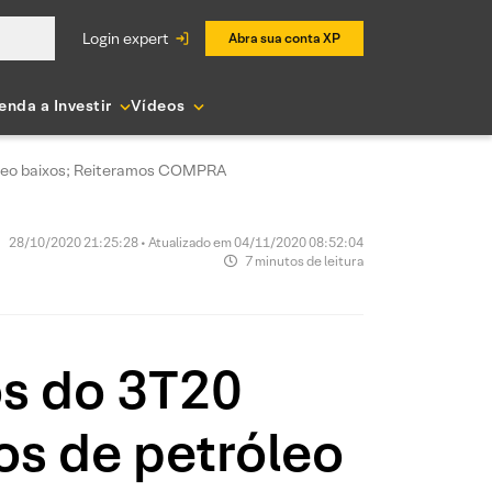
login expert
Abra sua conta XP
enda a Investir
Vídeos
óleo baixos; Reiteramos COMPRA
28/10/2020 21:25:28 • Atualizado em 04/11/2020 08:52:04
7 minutos de leitura
os do 3T20
os de petróleo