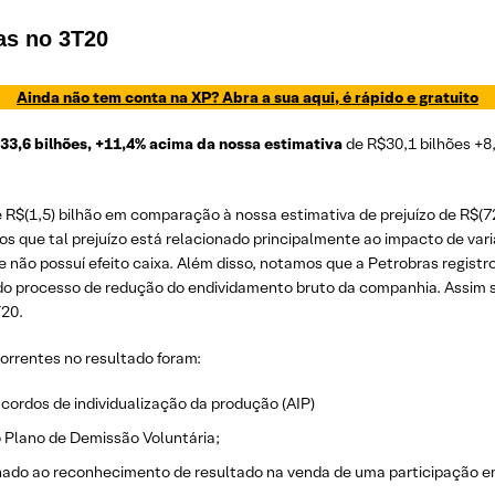
as no 3T20
Ainda não tem conta na XP? Abra a sua aqui, é rápido e gratuito
33,6 bilhões, +11,4% acima da nossa estimativa
de R$30,1 bilhões +
e R$(1,5) bilhão em comparação à nossa estimativa de prejuízo de R$
mos que tal prejuízo está relacionado principalmente ao impacto de va
e não possuí efeito caixa. Além disso, notamos que a Petrobras regist
 do processo de redução do endividamento bruto da companhia. Assim 
T20.
correntes no resultado foram:
cordos de individualização da produção (AIP)
 Plano de Demissão Voluntária;
onado ao reconhecimento de resultado na venda de uma participação e