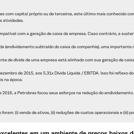
es com capital próprio ou de terceiros, este último mais conhecido co
s atividades.
mpatível com a geração de caixa da empresa. Caso contrário, a suste
ida (endividamento subtraído do caixa da companhia), uma importante m
tante de dívida de uma empresa está alinhado com sua geração de caixa
ezembro de 2015, aos 5,31x Dívida Líquida / EBITDA. Isso foi reflexo
is na época.
e 2016, a Petrobras focou seus esforços na redução do endividamento. 
 foram: (i) venda de ativos, (ii) reduções de custos operacionais e (iii)
excelentes em um ambiente de preços baixos d