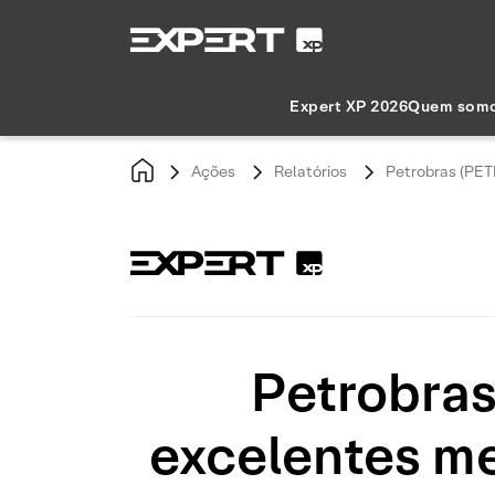
Expert XP 2026
Quem som
Ações
Relatórios
Petrobras (PET
Petrobras
excelentes me