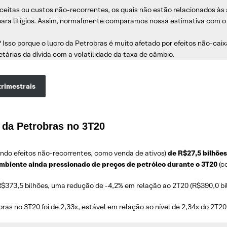
itas ou custos não-recorrentes, os quais não estão relacionados às 
para litígios. Assim, normalmente comparamos nossa estimativa com o
? Isso porque o lucro da Petrobras é muito afetado por efeitos não-ca
rias da dívida com a volatilidade da taxa de câmbio.
trimestrais
 da Petrobras no 3T20
indo efeitos não-recorrentes, como venda de ativos)
de R$27,5 bilhõe
ambiente ainda pressionado de preços de petróleo durante o 3T20
(c
e R$373,5 bilhões, uma redução de -4,2% em relação ao 2T20 (R$390,0 bi
ras no 3T20 foi de 2,33x, estável em relação ao nível de 2,34x do 2T20 