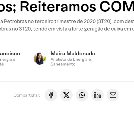
xos; Reiteramos CO
da Petrobras no terceiro trimestre de 2020 (3T20), com de
obras no 3T20, tendo em vista a forte geração de caixa em 
rancisco
Maíra Maldonado
nergia e
Analista de Energia e
ás
Saneamento
Compartilhar: