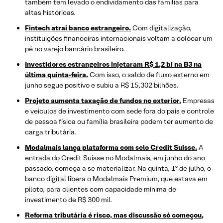
também tem levado o endividamento das famílias para
altas históricas.
Fintech atrai banco estrangeiro.
Com digitalização,
instituições financeiras internacionais voltam a colocar um
pé no varejo bancário brasileiro.
Investidores estrangeiros injetaram R$ 1,2 bi na B3 na
última quinta-feira.
Com isso, o saldo de fluxo externo em
junho segue positivo e subiu a R$ 15,302 bilhões.
Projeto aumenta taxação de fundos no exterior.
Empresas
e veículos de investimento com sede fora do país e controle
de pessoa física ou família brasileira podem ter aumento de
carga tributária.
Modalmais lança plataforma com selo Credit Suisse.
A
entrada do Credit Suisse no Modalmais, em junho do ano
passado, começa a se materializar. Na quinta, 1º de julho, o
banco digital libera o Modalmais Premium, que estava em
piloto, para clientes com capacidade mínima de
investimento de R$ 300 mil.
Reforma tributária é risco, mas discussão só começou,