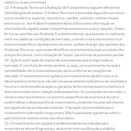
relatório ou seu conteúdo.
A Avaliação Técnica e a Avaliação de Fundamentos seguem diferentes
metodologias de análise. A Análise Técnica é executada seguindo conceitos
como tendência, suporte, resistência, candles, volumes, médias móveis
entre outros. Já a Análise Fundamentalista utiliza como informação os
resultados divulgados pelas companhias emissoras e suas projeções. Desta
forma, as opiniões dos Analistas Fundamentalistas, que buscam os melhores
retornos dadas as condições de mercado, o cenário macroeconômico e os
eventos específicos da empresa e do setor, podem divergir das opiniões dos
Analistas Técnicos, que visam identificar os movimentos mais prováveis dos
preços dos ativos, com utilização de “stops” para limitar as possíveis perdas.
Ação é uma fração do capital de uma empresa que é negociada no
mercado. É um título de renda variável, ou seja, um investimento no qual a
rentabilidade não é preestabelecida, varia conforme as cotações de
mercado. O investimento em ações é um investimento de alto risco e os
desempenhos anteriores não são necessariamente indicativos de resultados
futuros e nenhuma declaração ou garantia, de forma expressa ou implícita, é
feita neste material em relação a desempenhos. As condições de mercado, o
cenário macroeconômico, os eventos específicos da empresa e do setor
podem afetar o desempenho do investimento, podendo resultar até mesmo
em significativas perdas patrimoniais. A duração recomendada para o
investimento é de médio-longo prazo. Não há quaisquer garantias sobre o
patrimônio do cliente neste tipo de produto.
O investimento em opções é preferencialmente indicado para
investidores de perfil agressivo, de acordo com a política de suitability