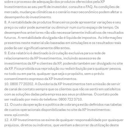
sobre o processo de adequação dos produtos oferecidos pela XP
Investimentos ao seu perfil de investidor, consulte o FAQ. As condições de
mercado, mudanças climáticas e o cenário macroeconômico podem afetar o
desempenho do investimento.
A rentabilidade de produtos financeiros pode apresentar variações e seu
preço ou valor pode aumentar ou diminuir num curto espaço de tempo. Os
desempenhos anteriores não são necessariamente indicativos de resultados
futuros. A rentabilidade divulgada não é líquida de impostos. As informações
presentes neste material são baseadas em simulações e os resultados reais
poderão ser significativamente diferentes.
Este relatório é destinado à circulação exclusiva para a rede de
relacionamento da XP Investimentos, incluindo assessores de
investimentos da XP e clientes da XP, podendo também ser divulgado no site
da XP. Fica proibida sua reprodução ou redistribuição para qualquer pessoa,
no todo ou em parte, qualquer que seja o propósito, sem o prévio
consentimento expresso da XP Investimentos.
0800 77 20202. A Ouvidoria da XP Investimentos tem a missão de servir
de canal de contato sempre que os clientes que não se sentirem satisfeitos
com as soluções dadas pela empresa aos seus problemas. O contato pode
ser realizado por meio do telefone: 0800 722 3710.
O custo da operação e a política de cobrança estão definidos nas tabelas
de custos operacionais disponibilizadas no site da XP Investimentos:
www.xpi.com.br.
A XP Investimentos se exime de qualquer responsabilidade por quaisquer
prejuízos, diretos ou indiretos, que venham a decorrer da utilização deste