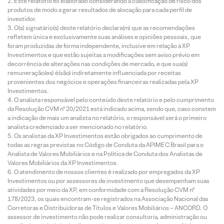
Este relatório foi elaborado considerando a classificação de risco dos
produtos de modo a gerar resultados de alocação para cada perfil de
investidor.
O(s) signatário(s) deste relatório declara(m) que as recomendações
refletem única e exclusivamente suas análises e opiniões pessoais, que
foram produzidas de forma independente, inclusive em relação à XP
Investimentos e que estão sujeitas a modificações sem aviso prévio em
decorrência de alterações nas condições de mercado, e que sua(s)
remuneração(es) é(são) indiretamente influenciada por receitas
provenientes dos negócios e operações financeiras realizadas pela XP
Investimentos.
O analista responsável pelo conteúdo deste relatório e pelo cumprimento
da Resolução CVM nº 20/2021 está indicado acima, sendo que, caso constem
a indicação de mais um analista no relatório, o responsável será o primeiro
analista credenciado a ser mencionado no relatório.
Os analistas da XP Investimentos estão obrigados ao cumprimento de
todas as regras previstas no Código de Conduta da APIMEC Brasil para o
Analista de Valores Mobiliários e na Política de Conduta dos Analistas de
Valores Mobiliários da XP Investimentos.
O atendimento de nossos clientes é realizado por empregados da XP
Investimentos ou por assessores de investimento que desempenham suas
atividades por meio da XP, em conformidade com a Resolução CVM nº
178/2023, os quais encontram-se registrados na Associação Nacional das
Corretoras e Distribuidoras de Títulos e Valores Mobiliários – ANCORD. O
assessor de investimento não pode realizar consultoria, administração ou