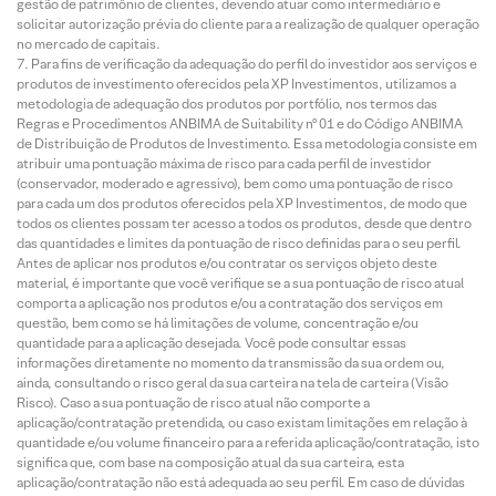
gestão de patrimônio de clientes, devendo atuar como intermediário e
solicitar autorização prévia do cliente para a realização de qualquer operação
no mercado de capitais.
Para fins de verificação da adequação do perfil do investidor aos serviços e
produtos de investimento oferecidos pela XP Investimentos, utilizamos a
metodologia de adequação dos produtos por portfólio, nos termos das
Regras e Procedimentos ANBIMA de Suitability nº 01 e do Código ANBIMA
de Distribuição de Produtos de Investimento. Essa metodologia consiste em
atribuir uma pontuação máxima de risco para cada perfil de investidor
(conservador, moderado e agressivo), bem como uma pontuação de risco
para cada um dos produtos oferecidos pela XP Investimentos, de modo que
todos os clientes possam ter acesso a todos os produtos, desde que dentro
das quantidades e limites da pontuação de risco definidas para o seu perfil.
Antes de aplicar nos produtos e/ou contratar os serviços objeto deste
material, é importante que você verifique se a sua pontuação de risco atual
comporta a aplicação nos produtos e/ou a contratação dos serviços em
questão, bem como se há limitações de volume, concentração e/ou
quantidade para a aplicação desejada. Você pode consultar essas
informações diretamente no momento da transmissão da sua ordem ou,
ainda, consultando o risco geral da sua carteira na tela de carteira (Visão
Risco). Caso a sua pontuação de risco atual não comporte a
aplicação/contratação pretendida, ou caso existam limitações em relação à
quantidade e/ou volume financeiro para a referida aplicação/contratação, isto
significa que, com base na composição atual da sua carteira, esta
aplicação/contratação não está adequada ao seu perfil. Em caso de dúvidas