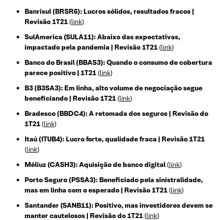
Banrisul (BRSR6): Lucros sólidos, resultados fracos |
Revisão 1T21
(
link
)
SulAmerica (SULA11): Abaixo das expectativas,
impactado pela pandemia | Revisão 1T21
(
link
)
Banco do Brasil (BBAS3): Quando o consumo de cobertura
parece positivo | 1T21
(
link
)
B3 (B3SA3): Em linha, alto volume de negociação segue
beneficiando | Revisão 1T21
(
link
)
Bradesco (BBDC4): A retomada dos seguros | Revisão do
1T21
(
link
)
Itaú (ITUB4): Lucro forte, qualidade fraca | Revisão 1T21
(
link
)
Méliuz (CASH3): Aquisição de banco digital
(
link
)
Porto Seguro (PSSA3): Beneficiado pela sinistralidade,
mas em linha com o esperado | Revisão 1T21
(
link
)
Santander (SANB11): Positivo, mas investidores devem se
manter cautelosos | Revisão do 1T21
(
link
)