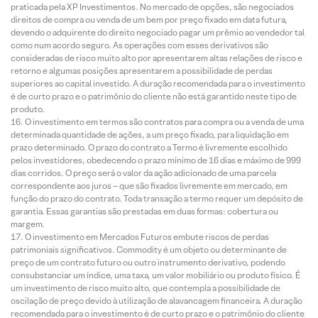
praticada pela XP Investimentos. No mercado de opções, são negociados
direitos de compra ou venda de um bem por preço fixado em data futura,
devendo o adquirente do direito negociado pagar um prêmio ao vendedor tal
como num acordo seguro. As operações com esses derivativos são
consideradas de risco muito alto por apresentarem altas relações de risco e
retorno e algumas posições apresentarem a possibilidade de perdas
superiores ao capital investido. A duração recomendada para o investimento
é de curto prazo e o patrimônio do cliente não está garantido neste tipo de
produto.
O investimento em termos são contratos para compra ou a venda de uma
determinada quantidade de ações, a um preço fixado, para liquidação em
prazo determinado. O prazo do contrato a Termo é livremente escolhido
pelos investidores, obedecendo o prazo mínimo de 16 dias e máximo de 999
dias corridos. O preço será o valor da ação adicionado de uma parcela
correspondente aos juros – que são fixados livremente em mercado, em
função do prazo do contrato. Toda transação a termo requer um depósito de
garantia. Essas garantias são prestadas em duas formas: cobertura ou
margem.
O investimento em Mercados Futuros embute riscos de perdas
patrimoniais significativos. Commodity é um objeto ou determinante de
preço de um contrato futuro ou outro instrumento derivativo, podendo
consubstanciar um índice, uma taxa, um valor mobiliário ou produto físico. É
um investimento de risco muito alto, que contempla a possibilidade de
oscilação de preço devido à utilização de alavancagem financeira. A duração
recomendada para o investimento é de curto prazo e o patrimônio do cliente