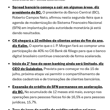
Spread bancário começa a cair em algumas áreas, diz
presidente do BC.
O presidente do Banco Central (BC),
Roberto Campos Neto, afirmou nesta segunda-feira que a
agenda de modernização do Sistema Financeiro Nacional
(SFN) em implantação pela autoridade monetária já está
dando resultados.
C6 chegará a 10 milhões de clientes antes do fim do ano,
diz Kalim.
O aporte que o J. P. Morgan fará ao comprar uma
participação de 40% no C6 Bank dá fôlego para que o banco
digital brasileiro continue crescendo de forma acelerada.
Início da 2ª fase do open banking ainda será limitado, diz
CEO do Guiabolso.
Prevista para começar no dia 15 de
julho, próxima etapa vai permitir o compartilhamento de
dados cadastrais e de transações de clientes bancários.
Expansão do crédito do SFN permanece em aceleração,
diz BC.
No acumulado de 12 meses até maio, avanço nas
operações para pessoas físicas foi de 16,5% e para pessoas
jurídicas, 15,7%.
Taxa de juros do cartão de crédito rotativo cai para