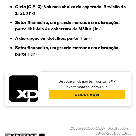
Cielo (CIEL3): Volumes abaixo do esperado| Revisão do
1T21
(
link
)
Setor financeiro, um grande mercado em disrupção,
parte III: Início de cobertura de Méliuz
(
link
)
A disrupção em detalhes, parte II
(
link
)
Setor financeiro, um grande mercado em disrupção,
parte I
(
link
)
Se você ainda não tem conta na XP
Investimentos, abra a sua!
CLIQUE AQUI
29/06/2021 06:19:07 • Atualizado em
29/06/2021 06:19:09