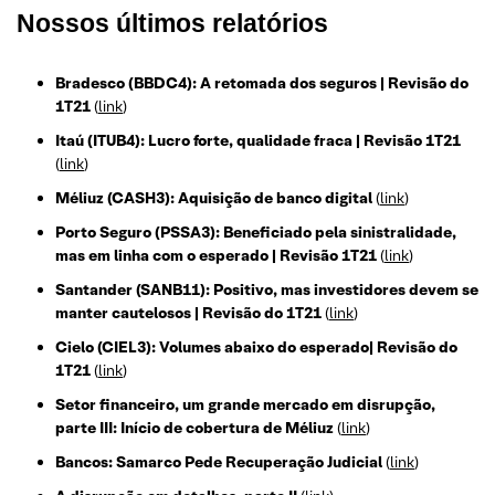
Nossos últimos relatórios
Bradesco (BBDC4): A retomada dos seguros | Revisão do
1T21
(
link
)
Itaú (ITUB4): Lucro forte, qualidade fraca | Revisão 1T21
(
link
)
Méliuz (CASH3): Aquisição de banco digital
(
link
)
Porto Seguro (PSSA3): Beneficiado pela sinistralidade,
mas em linha com o esperado | Revisão 1T21
(
link
)
Santander (SANB11): Positivo, mas investidores devem se
manter cautelosos | Revisão do 1T21
(
link
)
Cielo (CIEL3): Volumes abaixo do esperado| Revisão do
1T21
(
link
)
Setor financeiro, um grande mercado em disrupção,
parte III: Início de cobertura de Méliuz
(
link
)
Bancos: Samarco Pede Recuperação Judicial
(
link
)