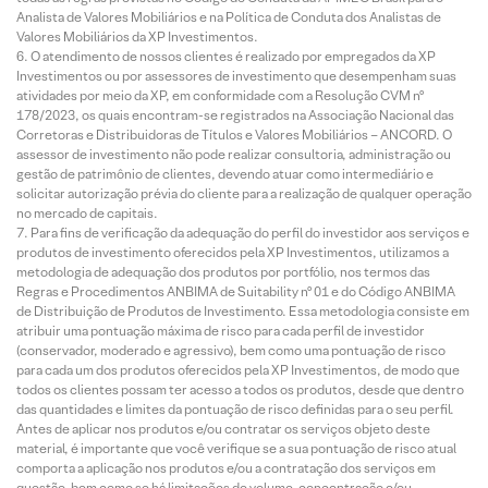
Analista de Valores Mobiliários e na Política de Conduta dos Analistas de
Valores Mobiliários da XP Investimentos.
O atendimento de nossos clientes é realizado por empregados da XP
Investimentos ou por assessores de investimento que desempenham suas
atividades por meio da XP, em conformidade com a Resolução CVM nº
178/2023, os quais encontram-se registrados na Associação Nacional das
Corretoras e Distribuidoras de Títulos e Valores Mobiliários – ANCORD. O
assessor de investimento não pode realizar consultoria, administração ou
gestão de patrimônio de clientes, devendo atuar como intermediário e
solicitar autorização prévia do cliente para a realização de qualquer operação
no mercado de capitais.
Para fins de verificação da adequação do perfil do investidor aos serviços e
produtos de investimento oferecidos pela XP Investimentos, utilizamos a
metodologia de adequação dos produtos por portfólio, nos termos das
Regras e Procedimentos ANBIMA de Suitability nº 01 e do Código ANBIMA
de Distribuição de Produtos de Investimento. Essa metodologia consiste em
atribuir uma pontuação máxima de risco para cada perfil de investidor
(conservador, moderado e agressivo), bem como uma pontuação de risco
para cada um dos produtos oferecidos pela XP Investimentos, de modo que
todos os clientes possam ter acesso a todos os produtos, desde que dentro
das quantidades e limites da pontuação de risco definidas para o seu perfil.
Antes de aplicar nos produtos e/ou contratar os serviços objeto deste
material, é importante que você verifique se a sua pontuação de risco atual
comporta a aplicação nos produtos e/ou a contratação dos serviços em
questão, bem como se há limitações de volume, concentração e/ou