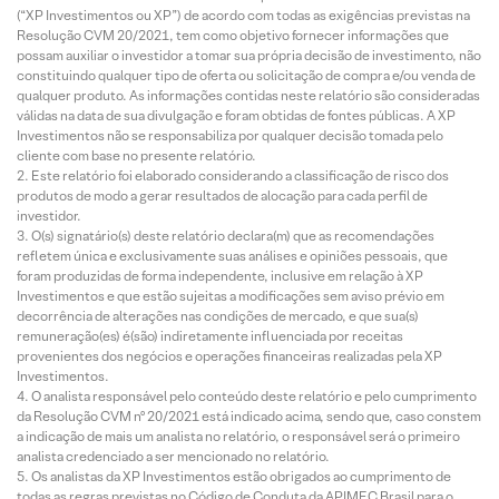
(“XP Investimentos ou XP”) de acordo com todas as exigências previstas na
Resolução CVM 20/2021, tem como objetivo fornecer informações que
possam auxiliar o investidor a tomar sua própria decisão de investimento, não
constituindo qualquer tipo de oferta ou solicitação de compra e/ou venda de
qualquer produto. As informações contidas neste relatório são consideradas
válidas na data de sua divulgação e foram obtidas de fontes públicas. A XP
Investimentos não se responsabiliza por qualquer decisão tomada pelo
cliente com base no presente relatório.
Este relatório foi elaborado considerando a classificação de risco dos
produtos de modo a gerar resultados de alocação para cada perfil de
investidor.
O(s) signatário(s) deste relatório declara(m) que as recomendações
refletem única e exclusivamente suas análises e opiniões pessoais, que
foram produzidas de forma independente, inclusive em relação à XP
Investimentos e que estão sujeitas a modificações sem aviso prévio em
decorrência de alterações nas condições de mercado, e que sua(s)
remuneração(es) é(são) indiretamente influenciada por receitas
provenientes dos negócios e operações financeiras realizadas pela XP
Investimentos.
O analista responsável pelo conteúdo deste relatório e pelo cumprimento
da Resolução CVM nº 20/2021 está indicado acima, sendo que, caso constem
a indicação de mais um analista no relatório, o responsável será o primeiro
analista credenciado a ser mencionado no relatório.
Os analistas da XP Investimentos estão obrigados ao cumprimento de
todas as regras previstas no Código de Conduta da APIMEC Brasil para o