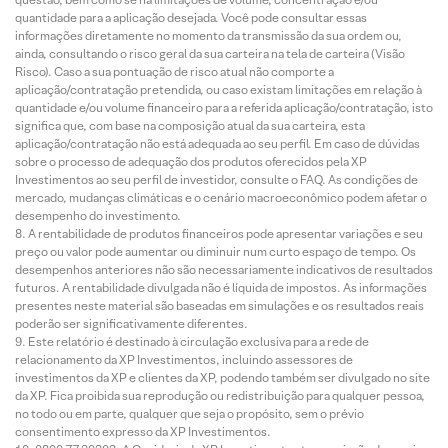
quantidade para a aplicação desejada. Você pode consultar essas
informações diretamente no momento da transmissão da sua ordem ou,
ainda, consultando o risco geral da sua carteira na tela de carteira (Visão
Risco). Caso a sua pontuação de risco atual não comporte a
aplicação/contratação pretendida, ou caso existam limitações em relação à
quantidade e/ou volume financeiro para a referida aplicação/contratação, isto
significa que, com base na composição atual da sua carteira, esta
aplicação/contratação não está adequada ao seu perfil. Em caso de dúvidas
sobre o processo de adequação dos produtos oferecidos pela XP
Investimentos ao seu perfil de investidor, consulte o FAQ. As condições de
mercado, mudanças climáticas e o cenário macroeconômico podem afetar o
desempenho do investimento.
A rentabilidade de produtos financeiros pode apresentar variações e seu
preço ou valor pode aumentar ou diminuir num curto espaço de tempo. Os
desempenhos anteriores não são necessariamente indicativos de resultados
futuros. A rentabilidade divulgada não é líquida de impostos. As informações
presentes neste material são baseadas em simulações e os resultados reais
poderão ser significativamente diferentes.
Este relatório é destinado à circulação exclusiva para a rede de
relacionamento da XP Investimentos, incluindo assessores de
investimentos da XP e clientes da XP, podendo também ser divulgado no site
da XP. Fica proibida sua reprodução ou redistribuição para qualquer pessoa,
no todo ou em parte, qualquer que seja o propósito, sem o prévio
consentimento expresso da XP Investimentos.