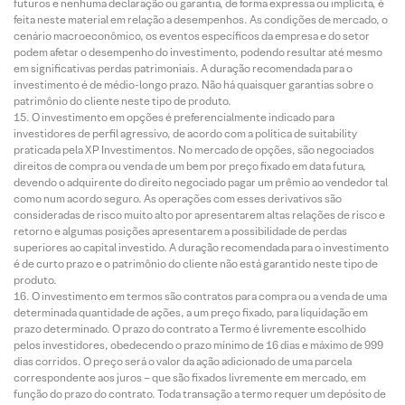
futuros e nenhuma declaração ou garantia, de forma expressa ou implícita, é
feita neste material em relação a desempenhos. As condições de mercado, o
cenário macroeconômico, os eventos específicos da empresa e do setor
podem afetar o desempenho do investimento, podendo resultar até mesmo
em significativas perdas patrimoniais. A duração recomendada para o
investimento é de médio-longo prazo. Não há quaisquer garantias sobre o
patrimônio do cliente neste tipo de produto.
O investimento em opções é preferencialmente indicado para
investidores de perfil agressivo, de acordo com a política de suitability
praticada pela XP Investimentos. No mercado de opções, são negociados
direitos de compra ou venda de um bem por preço fixado em data futura,
devendo o adquirente do direito negociado pagar um prêmio ao vendedor tal
como num acordo seguro. As operações com esses derivativos são
consideradas de risco muito alto por apresentarem altas relações de risco e
retorno e algumas posições apresentarem a possibilidade de perdas
superiores ao capital investido. A duração recomendada para o investimento
é de curto prazo e o patrimônio do cliente não está garantido neste tipo de
produto.
O investimento em termos são contratos para compra ou a venda de uma
determinada quantidade de ações, a um preço fixado, para liquidação em
prazo determinado. O prazo do contrato a Termo é livremente escolhido
pelos investidores, obedecendo o prazo mínimo de 16 dias e máximo de 999
dias corridos. O preço será o valor da ação adicionado de uma parcela
correspondente aos juros – que são fixados livremente em mercado, em
função do prazo do contrato. Toda transação a termo requer um depósito de