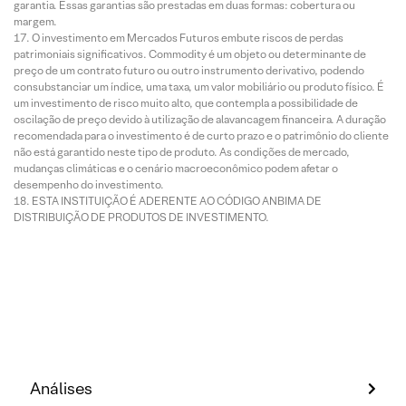
garantia. Essas garantias são prestadas em duas formas: cobertura ou
margem.
O investimento em Mercados Futuros embute riscos de perdas
patrimoniais significativos. Commodity é um objeto ou determinante de
preço de um contrato futuro ou outro instrumento derivativo, podendo
consubstanciar um índice, uma taxa, um valor mobiliário ou produto físico. É
um investimento de risco muito alto, que contempla a possibilidade de
oscilação de preço devido à utilização de alavancagem financeira. A duração
recomendada para o investimento é de curto prazo e o patrimônio do cliente
não está garantido neste tipo de produto. As condições de mercado,
mudanças climáticas e o cenário macroeconômico podem afetar o
desempenho do investimento.
ESTA INSTITUIÇÃO É ADERENTE AO CÓDIGO ANBIMA DE
DISTRIBUIÇÃO DE PRODUTOS DE INVESTIMENTO.
Análises