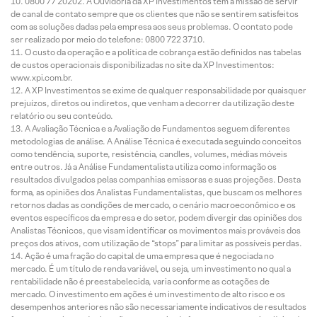
0800 77 20202. A Ouvidoria da XP Investimentos tem a missão de servir
de canal de contato sempre que os clientes que não se sentirem satisfeitos
com as soluções dadas pela empresa aos seus problemas. O contato pode
ser realizado por meio do telefone: 0800 722 3710.
O custo da operação e a política de cobrança estão definidos nas tabelas
de custos operacionais disponibilizadas no site da XP Investimentos:
www.xpi.com.br.
A XP Investimentos se exime de qualquer responsabilidade por quaisquer
prejuízos, diretos ou indiretos, que venham a decorrer da utilização deste
relatório ou seu conteúdo.
A Avaliação Técnica e a Avaliação de Fundamentos seguem diferentes
metodologias de análise. A Análise Técnica é executada seguindo conceitos
como tendência, suporte, resistência, candles, volumes, médias móveis
entre outros. Já a Análise Fundamentalista utiliza como informação os
resultados divulgados pelas companhias emissoras e suas projeções. Desta
forma, as opiniões dos Analistas Fundamentalistas, que buscam os melhores
retornos dadas as condições de mercado, o cenário macroeconômico e os
eventos específicos da empresa e do setor, podem divergir das opiniões dos
Analistas Técnicos, que visam identificar os movimentos mais prováveis dos
preços dos ativos, com utilização de “stops” para limitar as possíveis perdas.
Ação é uma fração do capital de uma empresa que é negociada no
mercado. É um título de renda variável, ou seja, um investimento no qual a
rentabilidade não é preestabelecida, varia conforme as cotações de
mercado. O investimento em ações é um investimento de alto risco e os
desempenhos anteriores não são necessariamente indicativos de resultados