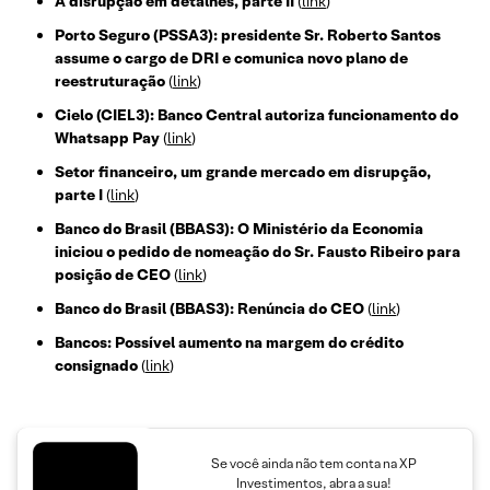
A disrupção em detalhes, parte II
(
link
)
Porto Seguro (PSSA3): presidente Sr. Roberto Santos
assume o cargo de DRI e comunica novo plano de
reestruturação
(
link
)
Cielo (CIEL3): Banco Central autoriza funcionamento do
Whatsapp Pay
(
link
)
Setor financeiro, um grande mercado em disrupção,
parte I
(
link
)
Banco do Brasil (BBAS3): O Ministério da Economia
iniciou o pedido de nomeação do Sr. Fausto Ribeiro para
posição de CEO
(
link
)
Banco do Brasil (BBAS3): Renúncia do CEO
(
link
)
Bancos: Possível aumento na margem do crédito
consignado
(
link
)
Se você ainda não tem conta na XP
Investimentos, abra a sua!