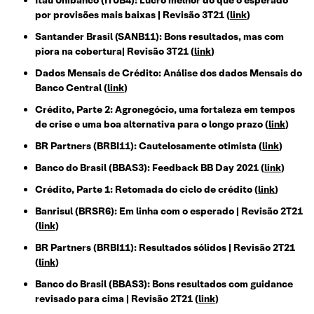
Itaú Unibanco (ITUB4): Lucro melhor do que o esperado
por provisões mais baixas | Revisão 3T21
(
link
)
Santander Brasil (SANB11): Bons resultados, mas com
piora na cobertura| Revisão 3T21
(
link
)
Dados Mensais de Crédito: Análise dos dados Mensais do
Banco Central
(
link
)
Crédito, Parte 2: Agronegócio, uma fortaleza em tempos
de crise e uma boa alternativa para o longo prazo
(
link
)
BR Partners (BRBI11): Cautelosamente otimista
(
link
)
Banco do Brasil (BBAS3): Feedback BB Day 2021
(
link
)
Crédito, Parte 1: Retomada do ciclo de crédito
(
link
)
Banrisul (BRSR6): Em linha com o esperado | Revisão 2T21
(
link
)
BR Partners (BRBI11): Resultados sólidos | Revisão 2T21
(
link
)
Banco do Brasil (BBAS3): Bons resultados com guidance
revisado para cima | Revisão 2T21
(
link
)