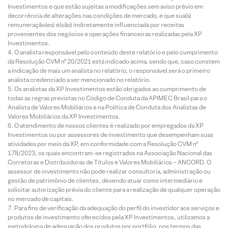
Investimentos e que estão sujeitas a modificações sem aviso prévio em
decorrência de alterações nas condições de mercado, e que sua(s)
remuneração(es) é(são) indiretamente influenciada por receitas
provenientes dos negócios e operações financeiras realizadas pela XP
Investimentos.
O analista responsável pelo conteúdo deste relatório e pelo cumprimento
da Resolução CVM nº 20/2021 está indicado acima, sendo que, caso constem
a indicação de mais um analista no relatório, o responsável será o primeiro
analista credenciado a ser mencionado no relatório.
Os analistas da XP Investimentos estão obrigados ao cumprimento de
todas as regras previstas no Código de Conduta da APIMEC Brasil para o
Analista de Valores Mobiliários e na Política de Conduta dos Analistas de
Valores Mobiliários da XP Investimentos.
O atendimento de nossos clientes é realizado por empregados da XP
Investimentos ou por assessores de investimento que desempenham suas
atividades por meio da XP, em conformidade com a Resolução CVM nº
178/2023, os quais encontram-se registrados na Associação Nacional das
Corretoras e Distribuidoras de Títulos e Valores Mobiliários – ANCORD. O
assessor de investimento não pode realizar consultoria, administração ou
gestão de patrimônio de clientes, devendo atuar como intermediário e
solicitar autorização prévia do cliente para a realização de qualquer operação
no mercado de capitais.
Para fins de verificação da adequação do perfil do investidor aos serviços e
produtos de investimento oferecidos pela XP Investimentos, utilizamos a
metodologia de adequação dos produtos por portfólio, nos termos das