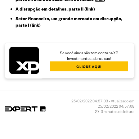
A disrupção em detalhes, parte II
(
link
)
Setor financeiro, um grande mercado em disrupção,
parte I
(
link
)
Se você ainda não tem conta na XP
Investimentos, abra a sua!
CLIQUE AQUI
25/02/2022 04:57:03 • Atualizado em
25/02/2022 04:57:08
3 minutos de leitura