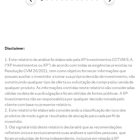
Disclaimer:
Este relatório de análise foi elaborado pela XP Investimentos CCTVM S.A.
(“XP Investimentos ou XP”) de acordo com todas as exigências previstas na
Resolução CVM 20/2021, tem como objetivo fornecer informações que
possam auxiliar o investidor a tomar sua própria decisão de investimento, não
constituindo qualquer tipo de oferta ou solicitação de compra e/ou venda de
qualquer produto. As informações contidas neste relatório são consideradas
válidas na data de sua divulgação e foram obtidas de fontes públicas. A XP
Investimentos não se responsabiliza por qualquer decisão tomada pelo
cliente com base no presente relatório.
Este relatório foi elaborado considerando a classificação de risco dos
produtos de modo a gerar resultados de alocação para cada perfil de
investidor.
O(s) signatário(s) deste relatório declara(m) que as recomendações
refletem única e exclusivamente suas análises e opiniões pessoais, que
foram produzidas de forma independente, inclusive em relação à XP