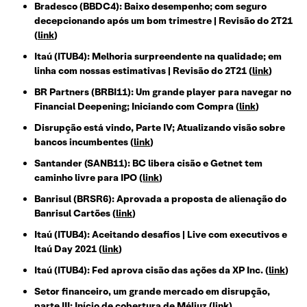
Bradesco (BBDC4): Baixo desempenho; com seguro
decepcionando após um bom trimestre | Revisão do 2T21
(
link
)
Itaú (ITUB4): Melhoria surpreendente na qualidade; em
linha com nossas estimativas | Revisão do 2T21
(
link
)
BR Partners (BRBI11): Um grande player para navegar no
Financial Deepening; Iniciando com Compra
(
link
)
Disrupção está vindo, Parte IV; Atualizando visão sobre
bancos incumbentes
(
link
)
Santander (SANB11): BC libera cisão e Getnet tem
caminho livre para IPO
(
link
)
Banrisul (BRSR6): Aprovada a proposta de alienação do
Banrisul Cartões
(
link
)
Itaú (ITUB4): Aceitando desafios | Live com executivos e
Itaú Day 2021
(
link
)
Itaú (ITUB4): Fed aprova cisão das ações da XP Inc.
(
link
)
Setor financeiro, um grande mercado em disrupção,
parte III: Início de cobertura de Méliuz
(
link
)