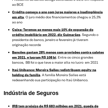
ao BCE
Crédito começa o ano com juros maiores e inadimplência
em alta
. O juro médio dos financiamentos chegou a 25,3%
ao ano
Caixa: Teremos ao menos mais 10% de expansão do
crédito imobiliário em 2022, diz Guimarães
. Segundo o
presidente do banco, janeiro e fevereiro já tiveram
originação recorde
Bancões gastam 28% menos com provisões contra calotes
em 2021, e lucram R$ 108 bi
. Entre os cinco grandes
bancos, BB foi o que teve a maior alta no lucro em 2021
Itaú Unibanco: Moreira Salles redistribuem equity na
holding da família
. A família Moreira Salles está
redesenhando sua participação no Itaú Unibanco.
Indústria de Seguros
IRB tem prejuízo de R$ 683 milhões em 2021, queda de