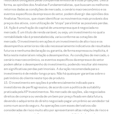
resultados divulgados pelas companhias emissoras e suas projeções. Desta
forma, as opiniões dos Analistas Fundamentalistas, que buscam os melhores
retornos dadas as condições de mercado, o cenário macroeconômico e os
eventos específicos da empresa e do setor, podem divergir das opiniões dos
Analistas Técnicos, que visam identificar os movimentos mais prováveis dos
preços dos ativos, com utilização de “stops” para limitar as possíveis perdas.
Ação é uma fração do capital de uma empresa que é negociada no
mercado. É um título de renda variável, ou seja, um investimento no qual a
rentabilidade não é preestabelecida, varia conforme as cotações de
mercado. O investimento em ações é um investimento de alto risco e os
desempenhos anteriores não são necessariamente indicativos de resultados
futuros e nenhuma declaração ou garantia, de forma expressa ou implícita, é
feita neste material em relação a desempenhos. As condições de mercado, o
cenário macroeconômico, os eventos específicos da empresa e do setor
podem afetar o desempenho do investimento, podendo resultar até mesmo
em significativas perdas patrimoniais. A duração recomendada para o
investimento é de médio-longo prazo. Não há quaisquer garantias sobre o
patrimônio do cliente neste tipo de produto.
O investimento em opções é preferencialmente indicado para
investidores de perfil agressivo, de acordo com a política de suitability
praticada pela XP Investimentos. No mercado de opções, são negociados
direitos de compra ou venda de um bem por preço fixado em data futura,
devendo o adquirente do direito negociado pagar um prêmio ao vendedor tal
como num acordo seguro. As operações com esses derivativos são
consideradas de risco muito alto por apresentarem altas relações de risco e