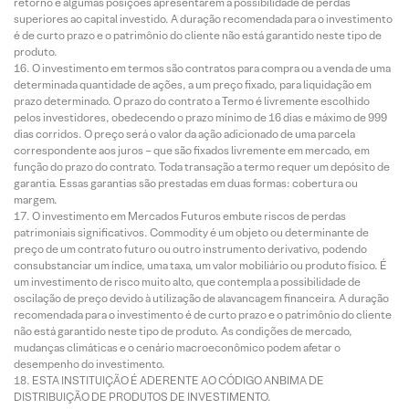
retorno e algumas posições apresentarem a possibilidade de perdas
superiores ao capital investido. A duração recomendada para o investimento
é de curto prazo e o patrimônio do cliente não está garantido neste tipo de
produto.
O investimento em termos são contratos para compra ou a venda de uma
determinada quantidade de ações, a um preço fixado, para liquidação em
prazo determinado. O prazo do contrato a Termo é livremente escolhido
pelos investidores, obedecendo o prazo mínimo de 16 dias e máximo de 999
dias corridos. O preço será o valor da ação adicionado de uma parcela
correspondente aos juros – que são fixados livremente em mercado, em
função do prazo do contrato. Toda transação a termo requer um depósito de
garantia. Essas garantias são prestadas em duas formas: cobertura ou
margem.
O investimento em Mercados Futuros embute riscos de perdas
patrimoniais significativos. Commodity é um objeto ou determinante de
preço de um contrato futuro ou outro instrumento derivativo, podendo
consubstanciar um índice, uma taxa, um valor mobiliário ou produto físico. É
um investimento de risco muito alto, que contempla a possibilidade de
oscilação de preço devido à utilização de alavancagem financeira. A duração
recomendada para o investimento é de curto prazo e o patrimônio do cliente
não está garantido neste tipo de produto. As condições de mercado,
mudanças climáticas e o cenário macroeconômico podem afetar o
desempenho do investimento.
ESTA INSTITUIÇÃO É ADERENTE AO CÓDIGO ANBIMA DE
DISTRIBUIÇÃO DE PRODUTOS DE INVESTIMENTO.