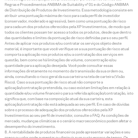
Regras e Procedimentos ANBIMA de Suitability nº 01 e do Código ANBIMA
de Distribuição de Produtos de Investimento. Essa metodologia consiste em
atribuir uma pontuação máxima de risco para cada perfil de investidor
(conservador, moderado e agressivo), bem como uma pontuação de risco
para cada um dos produtos oferecidos pela XP Investimentos, de modo que
todos os clientes possam ter acesso a todos os produtos, desde que dentro
das quantidades e limites da pontuação de risco definidas para o seu perfil.
Antes de aplicar nos produtos e/ou contratar os serviços objeto deste
material, é importante que você verifique se a sua pontuação de risco atual
comporta a aplicação nos produtos e/ou a contratação dos serviços em
questão, bem como se há limitações de volume, concentração e/ou
quantidade para a aplicação desejada. Você pode consultar essas
informações diretamente no momento da transmissão da sua ordem ou,
ainda, consultando o risco geral da sua carteira na tela de carteira (Visão
Risco). Caso a sua pontuação de risco atual não comporte a
aplicação/contratação pretendida, ou caso existam limitações em relação à
quantidade e/ou volume financeiro para a referida aplicação/contratação, isto
significa que, com base na composição atual da sua carteira, esta
aplicação/contratação não está adequada ao seu perfil. Em caso de dúvidas
sobre o processo de adequação dos produtos oferecidos pela XP
Investimentos ao seu perfil de investidor, consulte o FAQ. As condições de
mercado, mudanças climáticas e o cenário macroeconômico podem afetar o
desempenho do investimento.
A rentabilidade de produtos financeiros pode apresentar variações e seu
preço ou valor pode aumentar ou diminuir num curto espaço de tempo. Os