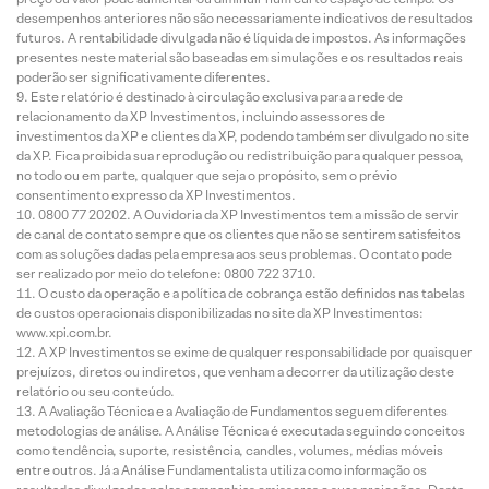
desempenhos anteriores não são necessariamente indicativos de resultados
futuros. A rentabilidade divulgada não é líquida de impostos. As informações
presentes neste material são baseadas em simulações e os resultados reais
poderão ser significativamente diferentes.
Este relatório é destinado à circulação exclusiva para a rede de
relacionamento da XP Investimentos, incluindo assessores de
investimentos da XP e clientes da XP, podendo também ser divulgado no site
da XP. Fica proibida sua reprodução ou redistribuição para qualquer pessoa,
no todo ou em parte, qualquer que seja o propósito, sem o prévio
consentimento expresso da XP Investimentos.
0800 77 20202. A Ouvidoria da XP Investimentos tem a missão de servir
de canal de contato sempre que os clientes que não se sentirem satisfeitos
com as soluções dadas pela empresa aos seus problemas. O contato pode
ser realizado por meio do telefone: 0800 722 3710.
O custo da operação e a política de cobrança estão definidos nas tabelas
de custos operacionais disponibilizadas no site da XP Investimentos:
www.xpi.com.br.
A XP Investimentos se exime de qualquer responsabilidade por quaisquer
prejuízos, diretos ou indiretos, que venham a decorrer da utilização deste
relatório ou seu conteúdo.
A Avaliação Técnica e a Avaliação de Fundamentos seguem diferentes
metodologias de análise. A Análise Técnica é executada seguindo conceitos
como tendência, suporte, resistência, candles, volumes, médias móveis
entre outros. Já a Análise Fundamentalista utiliza como informação os