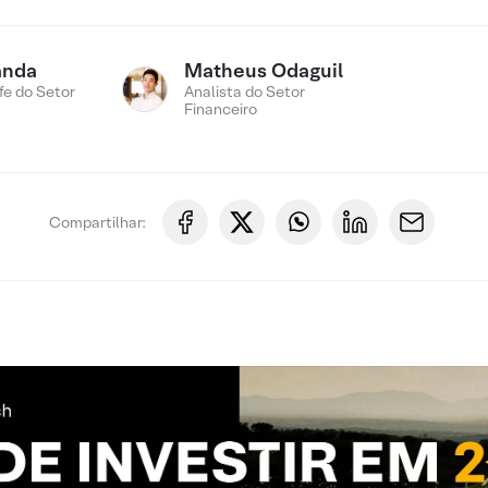
anda
Matheus Odaguil
fe do Setor
Analista do Setor
Financeiro
Compartilhar: