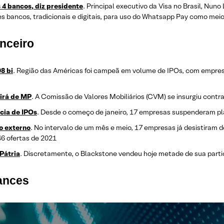
 4 bancos, diz presidente
. Principal executivo da Visa no Brasil, Nun
s bancos, tradicionais e digitais, para uso do Whatsapp Pay como me
nceiro
8 bi
. Região das Américas foi campeã em volume de IPOs, com empres
irá de MP
. A Comissão de Valores Mobiliários (CVM) se insurgiu cont
cia de IPOs
. Desde o começo de janeiro, 17 empresas suspenderam pla
o externo
. No intervalo de um mês e meio, 17 empresas já desistiram de
6 ofertas de 2021
Pátria
. Discretamente, o Blackstone vendeu hoje metade de sua parti
mances