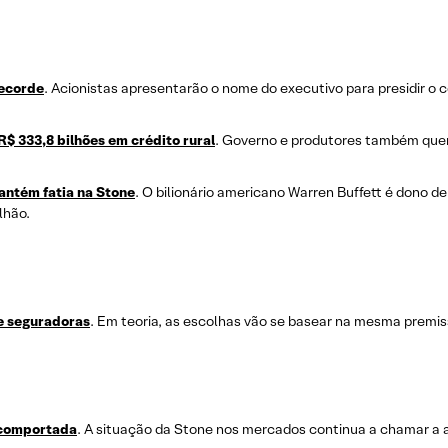
recorde
. Acionistas apresentarão o nome do executivo para presidir o
$ 333,8 bilhões em crédito rural
. Governo e produtores também que
antém fatia na Stone
. O bilionário americano Warren Buffett é dono d
lhão.
e seguradoras
. Em teoria, as escolhas vão se basear na mesma premis
 comportada
. A situação da Stone nos mercados continua a chamar a