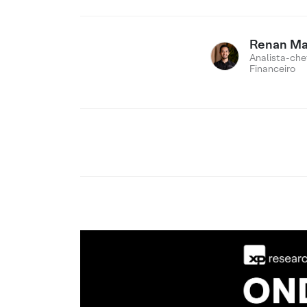
Renan M
Analista-che
Financeiro