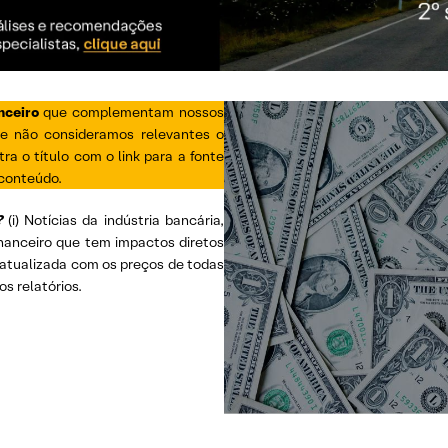
nceiro
que complementam nossos
ue não consideramos relevantes o
ra o título com o link para a fonte
 conteúdo.
?
(i) Notícias da indústria bancária,
inanceiro que tem impactos diretos
s, atualizada com os preços de todas
os relatórios.