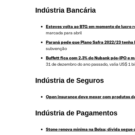
Indústria Bancária
Esteves volta ao BTG em momento de lucro 
marcada para abril
Paraná pede que Plano Safra 2022/23 tenha R
subvenção
Buffett fica com 2,3% do Nubank pós-IPO e m
31 de dezembro do ano passado, valia US$ 1 bi
Indústria de Seguros
Open insurance deve mexer com produtos d
Indústria de Pagamentos
Stone renova mínima na Bolsa; dívida segue