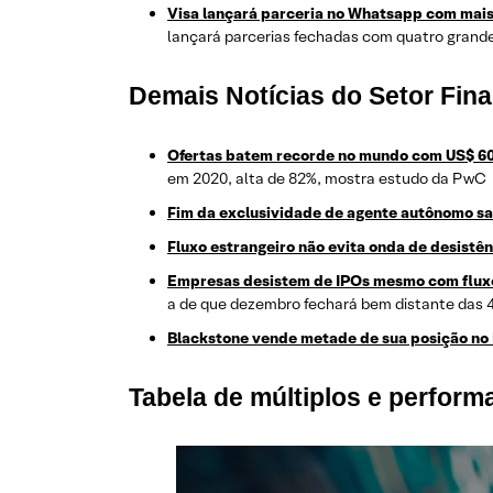
Visa lançará parceria no Whatsapp com mais
lançará parcerias fechadas com quatro grande
Demais Notícias do Setor Fina
Ofertas batem recorde no mundo com US$ 60
em 2020, alta de 82%, mostra estudo da PwC
Fim da exclusividade de agente autônomo sa
Fluxo estrangeiro não evita onda de desistên
Empresas desistem de IPOs mesmo com flux
a de que dezembro fechará bem distante das 4
Blackstone vende metade de sua posição no 
Tabela de múltiplos e perfor