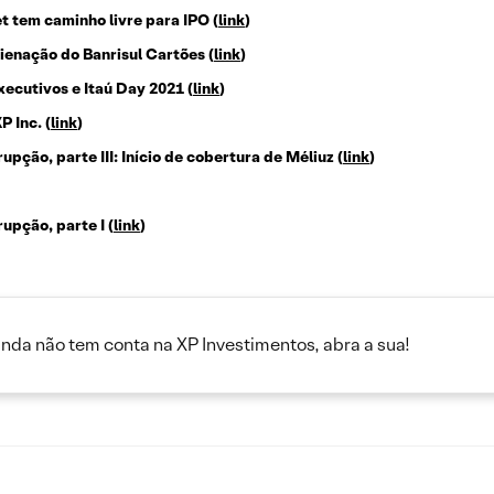
t tem caminho livre para IPO
(
link
)
lienação do Banrisul Cartões
(
link
)
executivos e Itaú Day 2021
(
link
)
P Inc.
(
link
)
pção, parte III: Início de cobertura de Méliuz
(
link
)
upção, parte I
(
link
)
inda não tem conta na XP Investimentos, abra a sua!