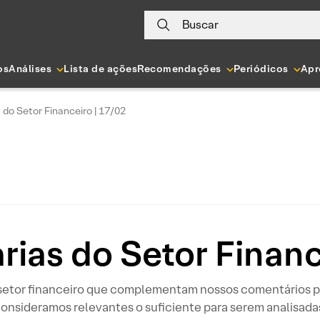
Buscar
os
Análises
Lista de ações
Recomendações
Periódicos
Apr
s do Setor Financeiro | 17/02
árias do Setor Financ
o setor financeiro que complementam nossos comentários p
onsideramos relevantes o suficiente para serem analisada