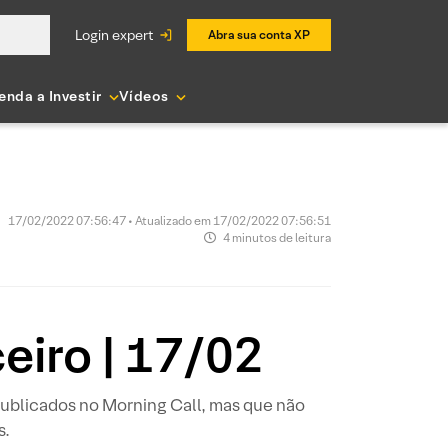
login expert
Abra sua conta XP
enda a Investir
Vídeos
17/02/2022 07:56:47 • Atualizado em 17/02/2022 07:56:51
4 minutos de leitura
eiro | 17/02
ublicados no Morning Call, mas que não
s.