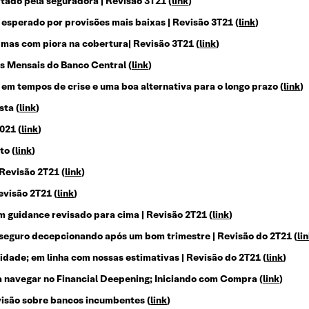
tado pela seguradora | Revisão 3T21
(
link
)
o esperado por provisões mais baixas | Revisão 3T21
(
link
)
 mas com piora na cobertura| Revisão 3T21
(
link
)
s Mensais do Banco Central
(
link
)
 em tempos de crise e uma boa alternativa para o longo prazo
(
link
)
sta
(
link
)
2021
(
link
)
ito
(
link
)
 Revisão 2T21
(
link
)
Revisão 2T21
(
link
)
m guidance revisado para cima | Revisão 2T21
(
link
)
eguro decepcionando após um bom trimestre | Revisão do 2T21
(
li
lidade; em linha com nossas estimativas | Revisão do 2T21
(
link
)
a navegar no Financial Deepening; Iniciando com Compra
(
link
)
 visão sobre bancos incumbentes
(
link
)