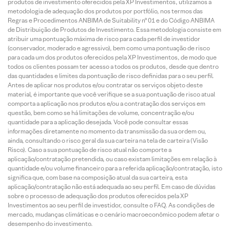
produtos de investimento oferecidos pela XP Investimentos, utilizamos a
metodologia de adequação dos produtos por portfólio, nos termos das
Regras e Procedimentos ANBIMA de Suitability nº 01 e do Código ANBIMA
de Distribuição de Produtos de Investimento. Essa metodologia consiste em
atribuir uma pontuação máxima de risco para cada perfil de investidor
(conservador, moderado e agressivo), bem como uma pontuação de risco
para cada um dos produtos oferecidos pela XP Investimentos, de modo que
todos os clientes possam ter acesso a todos os produtos, desde que dentro
das quantidades e limites da pontuação de risco definidas para o seu perfil.
Antes de aplicar nos produtos e/ou contratar os serviços objeto deste
material, é importante que você verifique se a sua pontuação de risco atual
comporta a aplicação nos produtos e/ou a contratação dos serviços em
questão, bem como se há limitações de volume, concentração e/ou
quantidade para a aplicação desejada. Você pode consultar essas
informações diretamente no momento da transmissão da sua ordem ou,
ainda, consultando o risco geral da sua carteira na tela de carteira (Visão
Risco). Caso a sua pontuação de risco atual não comporte a
aplicação/contratação pretendida, ou caso existam limitações em relação à
quantidade e/ou volume financeiro para a referida aplicação/contratação, isto
significa que, com base na composição atual da sua carteira, esta
aplicação/contratação não está adequada ao seu perfil. Em caso de dúvidas
sobre o processo de adequação dos produtos oferecidos pela XP
Investimentos ao seu perfil de investidor, consulte o FAQ. As condições de
mercado, mudanças climáticas e o cenário macroeconômico podem afetar o
desempenho do investimento.