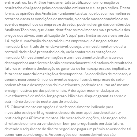
entre outros. Já a Análise Fundamentalista utiliza como informação os
resultados divulgados pelas companhias emissoras e suas projeções. Desta
forma, as opiniões dos Analistas Fundamentalistas, que buscam os melhores
retornos dadas as condições de mercado, o cenário macroeconômico e os
eventos específicos da empresa e do setor, podem divergir das opiniões dos
Analistas Técnicos, que visam identificar os movimentos mais prováveis dos
preços dos ativos, com utilização de “stops” para limitar as possíveis perdas.
Ação é uma fração do capital de uma empresa que é negociada no
mercado. É um título de renda variável, ou seja, um investimento no qual a
rentabilidade não é preestabelecida, varia conforme as cotações de
mercado. O investimento em ações é um investimento de alto risco e os
desempenhos anteriores não são necessariamente indicativos de resultados
futuros e nenhuma declaração ou garantia, de forma expressa ou implícita, é
feita neste material em relação a desempenhos. As condições de mercado, o
cenário macroeconômico, os eventos específicos da empresa e do setor
podem afetar o desempenho do investimento, podendo resultar até mesmo
em significativas perdas patrimoniais. A duração recomendada para o
investimento é de médio-longo prazo. Não há quaisquer garantias sobre o
patrimônio do cliente neste tipo de produto.
O investimento em opções é preferencialmente indicado para
investidores de perfil agressivo, de acordo com a política de suitability
praticada pela XP Investimentos. No mercado de opções, são negociados
direitos de compra ou venda de um bem por preço fixado em data futura,
devendo o adquirente do direito negociado pagar um prêmio ao vendedor tal
como num acordo seguro. As operações com esses derivativos são