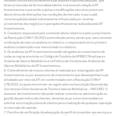
refletem única e exclusivamente suas análises e opiniões pessoais, que
foram produzidas de forma independente, inclusive em relação à XP
Investimentos e que estão sujeitas a modificações sem aviso prévio em
decorrência de alterações nas condições de mercado, e que sua(s)
remuneração(es) é(são) indiretamente influenciada por receitas
provenientes dos negócios e operações financeiras realizadas pela XP
Investimentos.
O analista responsável pelo conteúdo deste relatório e pelo cumprimento
da Resolução CVM nº 20/2021 está indicado acima, sendo que, caso constem
a indicação de mais um analista no relatório, o responsável será o primeiro
analista credenciado a ser mencionado no relatório.
Os analistas da XP Investimentos estão obrigados ao cumprimento de
todas as regras previstas no Código de Conduta da APIMEC Brasil para o
Analista de Valores Mobiliários e na Política de Conduta dos Analistas de
Valores Mobiliários da XP Investimentos.
O atendimento de nossos clientes é realizado por empregados da XP
Investimentos ou por assessores de investimento que desempenham suas
atividades por meio da XP, em conformidade com a Resolução CVM nº
178/2023, os quais encontram-se registrados na Associação Nacional das
Corretoras e Distribuidoras de Títulos e Valores Mobiliários – ANCORD. O
assessor de investimento não pode realizar consultoria, administração ou
gestão de patrimônio de clientes, devendo atuar como intermediário e
solicitar autorização prévia do cliente para a realização de qualquer operação
no mercado de capitais.
Para fins de verificação da adequação do perfil do investidor aos serviços e