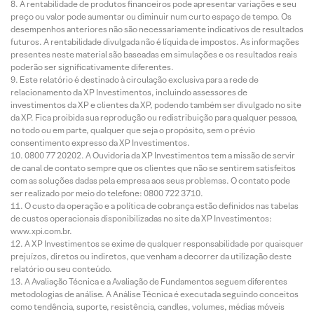
A rentabilidade de produtos financeiros pode apresentar variações e seu
preço ou valor pode aumentar ou diminuir num curto espaço de tempo. Os
desempenhos anteriores não são necessariamente indicativos de resultados
futuros. A rentabilidade divulgada não é líquida de impostos. As informações
presentes neste material são baseadas em simulações e os resultados reais
poderão ser significativamente diferentes.
Este relatório é destinado à circulação exclusiva para a rede de
relacionamento da XP Investimentos, incluindo assessores de
investimentos da XP e clientes da XP, podendo também ser divulgado no site
da XP. Fica proibida sua reprodução ou redistribuição para qualquer pessoa,
no todo ou em parte, qualquer que seja o propósito, sem o prévio
consentimento expresso da XP Investimentos.
0800 77 20202. A Ouvidoria da XP Investimentos tem a missão de servir
de canal de contato sempre que os clientes que não se sentirem satisfeitos
com as soluções dadas pela empresa aos seus problemas. O contato pode
ser realizado por meio do telefone: 0800 722 3710.
O custo da operação e a política de cobrança estão definidos nas tabelas
de custos operacionais disponibilizadas no site da XP Investimentos:
www.xpi.com.br.
A XP Investimentos se exime de qualquer responsabilidade por quaisquer
prejuízos, diretos ou indiretos, que venham a decorrer da utilização deste
relatório ou seu conteúdo.
A Avaliação Técnica e a Avaliação de Fundamentos seguem diferentes
metodologias de análise. A Análise Técnica é executada seguindo conceitos
como tendência, suporte, resistência, candles, volumes, médias móveis