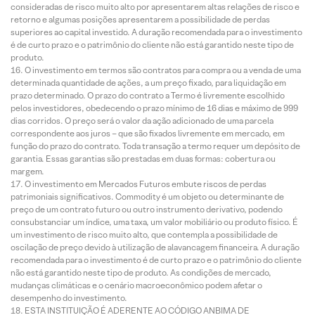
consideradas de risco muito alto por apresentarem altas relações de risco e
retorno e algumas posições apresentarem a possibilidade de perdas
superiores ao capital investido. A duração recomendada para o investimento
é de curto prazo e o patrimônio do cliente não está garantido neste tipo de
produto.
O investimento em termos são contratos para compra ou a venda de uma
determinada quantidade de ações, a um preço fixado, para liquidação em
prazo determinado. O prazo do contrato a Termo é livremente escolhido
pelos investidores, obedecendo o prazo mínimo de 16 dias e máximo de 999
dias corridos. O preço será o valor da ação adicionado de uma parcela
correspondente aos juros – que são fixados livremente em mercado, em
função do prazo do contrato. Toda transação a termo requer um depósito de
garantia. Essas garantias são prestadas em duas formas: cobertura ou
margem.
O investimento em Mercados Futuros embute riscos de perdas
patrimoniais significativos. Commodity é um objeto ou determinante de
preço de um contrato futuro ou outro instrumento derivativo, podendo
consubstanciar um índice, uma taxa, um valor mobiliário ou produto físico. É
um investimento de risco muito alto, que contempla a possibilidade de
oscilação de preço devido à utilização de alavancagem financeira. A duração
recomendada para o investimento é de curto prazo e o patrimônio do cliente
não está garantido neste tipo de produto. As condições de mercado,
mudanças climáticas e o cenário macroeconômico podem afetar o
desempenho do investimento.
ESTA INSTITUIÇÃO É ADERENTE AO CÓDIGO ANBIMA DE