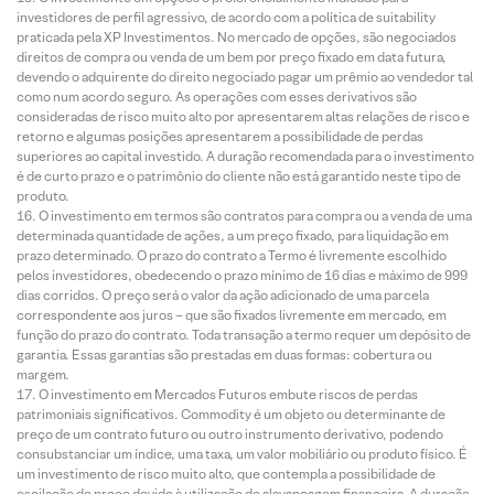
investidores de perfil agressivo, de acordo com a política de suitability
praticada pela XP Investimentos. No mercado de opções, são negociados
direitos de compra ou venda de um bem por preço fixado em data futura,
devendo o adquirente do direito negociado pagar um prêmio ao vendedor tal
como num acordo seguro. As operações com esses derivativos são
consideradas de risco muito alto por apresentarem altas relações de risco e
retorno e algumas posições apresentarem a possibilidade de perdas
superiores ao capital investido. A duração recomendada para o investimento
é de curto prazo e o patrimônio do cliente não está garantido neste tipo de
produto.
O investimento em termos são contratos para compra ou a venda de uma
determinada quantidade de ações, a um preço fixado, para liquidação em
prazo determinado. O prazo do contrato a Termo é livremente escolhido
pelos investidores, obedecendo o prazo mínimo de 16 dias e máximo de 999
dias corridos. O preço será o valor da ação adicionado de uma parcela
correspondente aos juros – que são fixados livremente em mercado, em
função do prazo do contrato. Toda transação a termo requer um depósito de
garantia. Essas garantias são prestadas em duas formas: cobertura ou
margem.
O investimento em Mercados Futuros embute riscos de perdas
patrimoniais significativos. Commodity é um objeto ou determinante de
preço de um contrato futuro ou outro instrumento derivativo, podendo
consubstanciar um índice, uma taxa, um valor mobiliário ou produto físico. É
um investimento de risco muito alto, que contempla a possibilidade de
oscilação de preço devido à utilização de alavancagem financeira. A duração