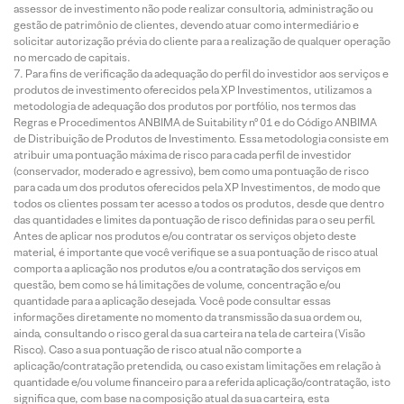
assessor de investimento não pode realizar consultoria, administração ou
gestão de patrimônio de clientes, devendo atuar como intermediário e
solicitar autorização prévia do cliente para a realização de qualquer operação
no mercado de capitais.
Para fins de verificação da adequação do perfil do investidor aos serviços e
produtos de investimento oferecidos pela XP Investimentos, utilizamos a
metodologia de adequação dos produtos por portfólio, nos termos das
Regras e Procedimentos ANBIMA de Suitability nº 01 e do Código ANBIMA
de Distribuição de Produtos de Investimento. Essa metodologia consiste em
atribuir uma pontuação máxima de risco para cada perfil de investidor
(conservador, moderado e agressivo), bem como uma pontuação de risco
para cada um dos produtos oferecidos pela XP Investimentos, de modo que
todos os clientes possam ter acesso a todos os produtos, desde que dentro
das quantidades e limites da pontuação de risco definidas para o seu perfil.
Antes de aplicar nos produtos e/ou contratar os serviços objeto deste
material, é importante que você verifique se a sua pontuação de risco atual
comporta a aplicação nos produtos e/ou a contratação dos serviços em
questão, bem como se há limitações de volume, concentração e/ou
quantidade para a aplicação desejada. Você pode consultar essas
informações diretamente no momento da transmissão da sua ordem ou,
ainda, consultando o risco geral da sua carteira na tela de carteira (Visão
Risco). Caso a sua pontuação de risco atual não comporte a
aplicação/contratação pretendida, ou caso existam limitações em relação à
quantidade e/ou volume financeiro para a referida aplicação/contratação, isto
significa que, com base na composição atual da sua carteira, esta