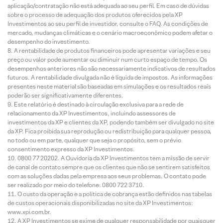
aplicação/contratação não está adequada ao seu perfil. Em caso de dúvidas
sobre o processo de adequação dos produtos oferecidos pela XP
Investimentos ao seu perfil de investidor, consulte o FAQ. As condições de
mercado, mudanças climáticas e o cenário macroeconômico podem afetar o
desempenho do investimento.
A rentabilidade de produtos financeiros pode apresentar variações e seu
preço ou valor pode aumentar ou diminuir num curto espaço de tempo. Os
desempenhos anteriores não são necessariamente indicativos de resultados
futuros. A rentabilidade divulgada não é líquida de impostos. As informações
presentes neste material são baseadas em simulações e os resultados reais
poderão ser significativamente diferentes.
Este relatório é destinado à circulação exclusiva para a rede de
relacionamento da XP Investimentos, incluindo assessores de
investimentos da XP e clientes da XP, podendo também ser divulgado no site
da XP. Fica proibida sua reprodução ou redistribuição para qualquer pessoa,
no todo ou em parte, qualquer que seja o propósito, sem o prévio
consentimento expresso da XP Investimentos.
0800 77 20202. A Ouvidoria da XP Investimentos tem a missão de servir
de canal de contato sempre que os clientes que não se sentirem satisfeitos
com as soluções dadas pela empresa aos seus problemas. O contato pode
ser realizado por meio do telefone: 0800 722 3710.
O custo da operação e a política de cobrança estão definidos nas tabelas
de custos operacionais disponibilizadas no site da XP Investimentos:
www.xpi.com.br.
A XP Investimentos se exime de qualquer responsabilidade por quaisquer