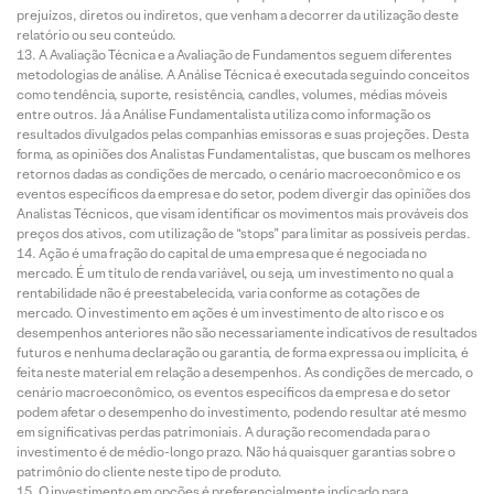
prejuízos, diretos ou indiretos, que venham a decorrer da utilização deste
relatório ou seu conteúdo.
A Avaliação Técnica e a Avaliação de Fundamentos seguem diferentes
metodologias de análise. A Análise Técnica é executada seguindo conceitos
como tendência, suporte, resistência, candles, volumes, médias móveis
entre outros. Já a Análise Fundamentalista utiliza como informação os
resultados divulgados pelas companhias emissoras e suas projeções. Desta
forma, as opiniões dos Analistas Fundamentalistas, que buscam os melhores
retornos dadas as condições de mercado, o cenário macroeconômico e os
eventos específicos da empresa e do setor, podem divergir das opiniões dos
Analistas Técnicos, que visam identificar os movimentos mais prováveis dos
preços dos ativos, com utilização de “stops” para limitar as possíveis perdas.
Ação é uma fração do capital de uma empresa que é negociada no
mercado. É um título de renda variável, ou seja, um investimento no qual a
rentabilidade não é preestabelecida, varia conforme as cotações de
mercado. O investimento em ações é um investimento de alto risco e os
desempenhos anteriores não são necessariamente indicativos de resultados
futuros e nenhuma declaração ou garantia, de forma expressa ou implícita, é
feita neste material em relação a desempenhos. As condições de mercado, o
cenário macroeconômico, os eventos específicos da empresa e do setor
podem afetar o desempenho do investimento, podendo resultar até mesmo
em significativas perdas patrimoniais. A duração recomendada para o
investimento é de médio-longo prazo. Não há quaisquer garantias sobre o
patrimônio do cliente neste tipo de produto.
O investimento em opções é preferencialmente indicado para