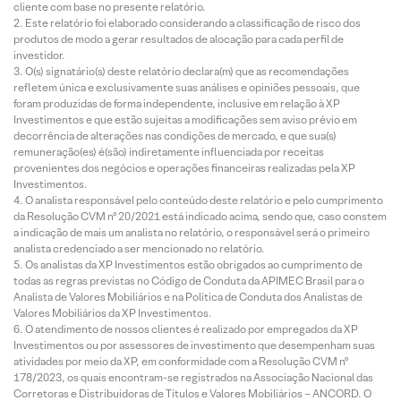
cliente com base no presente relatório.
Este relatório foi elaborado considerando a classificação de risco dos
produtos de modo a gerar resultados de alocação para cada perfil de
investidor.
O(s) signatário(s) deste relatório declara(m) que as recomendações
refletem única e exclusivamente suas análises e opiniões pessoais, que
foram produzidas de forma independente, inclusive em relação à XP
Investimentos e que estão sujeitas a modificações sem aviso prévio em
decorrência de alterações nas condições de mercado, e que sua(s)
remuneração(es) é(são) indiretamente influenciada por receitas
provenientes dos negócios e operações financeiras realizadas pela XP
Investimentos.
O analista responsável pelo conteúdo deste relatório e pelo cumprimento
da Resolução CVM nº 20/2021 está indicado acima, sendo que, caso constem
a indicação de mais um analista no relatório, o responsável será o primeiro
analista credenciado a ser mencionado no relatório.
Os analistas da XP Investimentos estão obrigados ao cumprimento de
todas as regras previstas no Código de Conduta da APIMEC Brasil para o
Analista de Valores Mobiliários e na Política de Conduta dos Analistas de
Valores Mobiliários da XP Investimentos.
O atendimento de nossos clientes é realizado por empregados da XP
Investimentos ou por assessores de investimento que desempenham suas
atividades por meio da XP, em conformidade com a Resolução CVM nº
178/2023, os quais encontram-se registrados na Associação Nacional das
Corretoras e Distribuidoras de Títulos e Valores Mobiliários – ANCORD. O