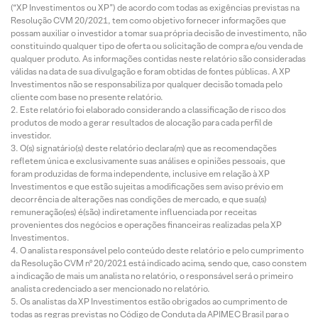
(“XP Investimentos ou XP”) de acordo com todas as exigências previstas na
Resolução CVM 20/2021, tem como objetivo fornecer informações que
possam auxiliar o investidor a tomar sua própria decisão de investimento, não
constituindo qualquer tipo de oferta ou solicitação de compra e/ou venda de
qualquer produto. As informações contidas neste relatório são consideradas
válidas na data de sua divulgação e foram obtidas de fontes públicas. A XP
Investimentos não se responsabiliza por qualquer decisão tomada pelo
cliente com base no presente relatório.
Este relatório foi elaborado considerando a classificação de risco dos
produtos de modo a gerar resultados de alocação para cada perfil de
investidor.
O(s) signatário(s) deste relatório declara(m) que as recomendações
refletem única e exclusivamente suas análises e opiniões pessoais, que
foram produzidas de forma independente, inclusive em relação à XP
Investimentos e que estão sujeitas a modificações sem aviso prévio em
decorrência de alterações nas condições de mercado, e que sua(s)
remuneração(es) é(são) indiretamente influenciada por receitas
provenientes dos negócios e operações financeiras realizadas pela XP
Investimentos.
O analista responsável pelo conteúdo deste relatório e pelo cumprimento
da Resolução CVM nº 20/2021 está indicado acima, sendo que, caso constem
a indicação de mais um analista no relatório, o responsável será o primeiro
analista credenciado a ser mencionado no relatório.
Os analistas da XP Investimentos estão obrigados ao cumprimento de
todas as regras previstas no Código de Conduta da APIMEC Brasil para o