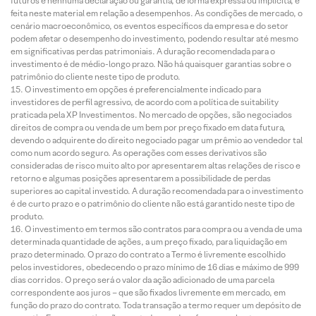
futuros e nenhuma declaração ou garantia, de forma expressa ou implícita, é
feita neste material em relação a desempenhos. As condições de mercado, o
cenário macroeconômico, os eventos específicos da empresa e do setor
podem afetar o desempenho do investimento, podendo resultar até mesmo
em significativas perdas patrimoniais. A duração recomendada para o
investimento é de médio-longo prazo. Não há quaisquer garantias sobre o
patrimônio do cliente neste tipo de produto.
O investimento em opções é preferencialmente indicado para
investidores de perfil agressivo, de acordo com a política de suitability
praticada pela XP Investimentos. No mercado de opções, são negociados
direitos de compra ou venda de um bem por preço fixado em data futura,
devendo o adquirente do direito negociado pagar um prêmio ao vendedor tal
como num acordo seguro. As operações com esses derivativos são
consideradas de risco muito alto por apresentarem altas relações de risco e
retorno e algumas posições apresentarem a possibilidade de perdas
superiores ao capital investido. A duração recomendada para o investimento
é de curto prazo e o patrimônio do cliente não está garantido neste tipo de
produto.
O investimento em termos são contratos para compra ou a venda de uma
determinada quantidade de ações, a um preço fixado, para liquidação em
prazo determinado. O prazo do contrato a Termo é livremente escolhido
pelos investidores, obedecendo o prazo mínimo de 16 dias e máximo de 999
dias corridos. O preço será o valor da ação adicionado de uma parcela
correspondente aos juros – que são fixados livremente em mercado, em
função do prazo do contrato. Toda transação a termo requer um depósito de