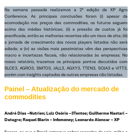
Na semana passada realizamos a 2ª edição da XP Agro
Conference. As principais conclusões foram (i) apesar da
acomodação nos preços das commodities, os futuros seguem
acima das médias históricas; (ii) a pressão de custos já foi
precificada, então as melhorias recentes são um risco de alta; (iii)
a jornada de crescimento dos novos players listados não será
adiada; e (iv) as visões mais pessimistas vêm das perspectivas
macro e incertezas fiscais, não relacionadas às empresas. No
nosso relatório, trazemos os principais pontos discutidos com
SLCE3, AGRO3, SMTO3, JALL3, AGXY3, TTEN3, SOJA3 e VITT3,
porém com insights captados de outras empresas não listadas.
Painel – Atualização do mercado de
commodities
André Dias –Nutrien; Luiz Osório –3Tentos; Guilherme Nastari –
Datagro; Raquel Blarin – Infomoney; Leonardo Alencar – XP
Espera-se que o Brasil entregue safras recordes de soja, milho e