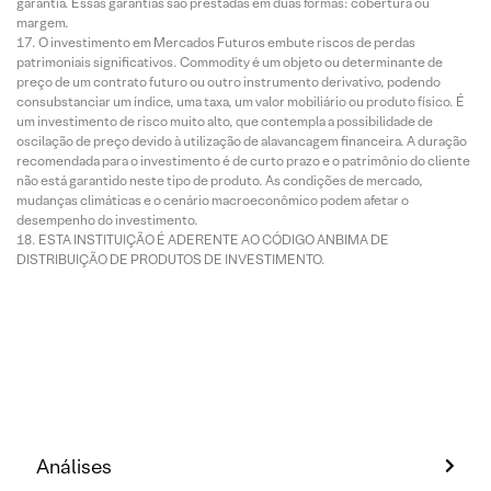
garantia. Essas garantias são prestadas em duas formas: cobertura ou
margem.
O investimento em Mercados Futuros embute riscos de perdas
patrimoniais significativos. Commodity é um objeto ou determinante de
preço de um contrato futuro ou outro instrumento derivativo, podendo
consubstanciar um índice, uma taxa, um valor mobiliário ou produto físico. É
um investimento de risco muito alto, que contempla a possibilidade de
oscilação de preço devido à utilização de alavancagem financeira. A duração
recomendada para o investimento é de curto prazo e o patrimônio do cliente
não está garantido neste tipo de produto. As condições de mercado,
mudanças climáticas e o cenário macroeconômico podem afetar o
desempenho do investimento.
ESTA INSTITUIÇÃO É ADERENTE AO CÓDIGO ANBIMA DE
DISTRIBUIÇÃO DE PRODUTOS DE INVESTIMENTO.
Análises