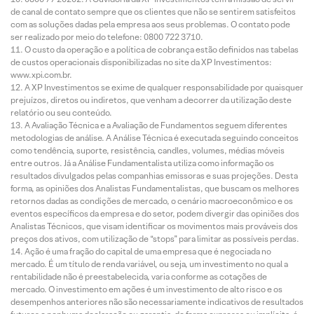
de canal de contato sempre que os clientes que não se sentirem satisfeitos
com as soluções dadas pela empresa aos seus problemas. O contato pode
ser realizado por meio do telefone: 0800 722 3710.
O custo da operação e a política de cobrança estão definidos nas tabelas
de custos operacionais disponibilizadas no site da XP Investimentos:
www.xpi.com.br.
A XP Investimentos se exime de qualquer responsabilidade por quaisquer
prejuízos, diretos ou indiretos, que venham a decorrer da utilização deste
relatório ou seu conteúdo.
A Avaliação Técnica e a Avaliação de Fundamentos seguem diferentes
metodologias de análise. A Análise Técnica é executada seguindo conceitos
como tendência, suporte, resistência, candles, volumes, médias móveis
entre outros. Já a Análise Fundamentalista utiliza como informação os
resultados divulgados pelas companhias emissoras e suas projeções. Desta
forma, as opiniões dos Analistas Fundamentalistas, que buscam os melhores
retornos dadas as condições de mercado, o cenário macroeconômico e os
eventos específicos da empresa e do setor, podem divergir das opiniões dos
Analistas Técnicos, que visam identificar os movimentos mais prováveis dos
preços dos ativos, com utilização de “stops” para limitar as possíveis perdas.
Ação é uma fração do capital de uma empresa que é negociada no
mercado. É um título de renda variável, ou seja, um investimento no qual a
rentabilidade não é preestabelecida, varia conforme as cotações de
mercado. O investimento em ações é um investimento de alto risco e os
desempenhos anteriores não são necessariamente indicativos de resultados