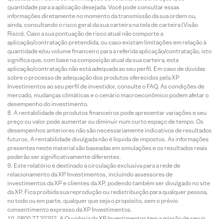
quantidade para a aplicação desejada. Você pode consultar essas
informações diretamente no momento da transmissão da sua ordem ou,
ainda, consultando o risco geral da sua carteira na tela de carteira (Visão
Risco). Caso a sua pontuação de risco atual não comporte a
aplicação/contratação pretendida, ou caso existam limitações em relação à
quantidade e/ou volume financeiro para a referida aplicação/contratação, isto
significa que, com base na composição atual da sua carteira, esta
aplicação/contratação não está adequada ao seu perfil. Em caso de dúvidas
sobre o processo de adequação dos produtos oferecidos pela XP
Investimentos ao seu perfil de investidor, consulte o FAQ. As condições de
mercado, mudanças climáticas e o cenário macroeconômico podem afetar o
desempenho do investimento.
A rentabilidade de produtos financeiros pode apresentar variações e seu
preço ou valor pode aumentar ou diminuir num curto espaço de tempo. Os
desempenhos anteriores não são necessariamente indicativos de resultados
futuros. A rentabilidade divulgada não é líquida de impostos. As informações
presentes neste material são baseadas em simulações e os resultados reais
poderão ser significativamente diferentes.
Este relatório é destinado à circulação exclusiva para a rede de
relacionamento da XP Investimentos, incluindo assessores de
investimentos da XP e clientes da XP, podendo também ser divulgado no site
da XP. Fica proibida sua reprodução ou redistribuição para qualquer pessoa,
no todo ou em parte, qualquer que seja o propósito, sem o prévio
consentimento expresso da XP Investimentos.
0800 77 20202. A Ouvidoria da XP Investimentos tem a missão de servir