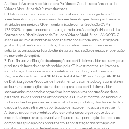
Analista de Valores Mobiliários e na Política de Conduta dos Analistas de
Valores Mobiliários da XP Investimentos.
O atendimento de nossos clientes é realizado por empregados da XP
Investimentos ou por assessores de investimento que desempenham suas
atividades por meio da XP, em conformidade com a Resolução CVM nº
178/2023, os quais encontram-se registrados na Associação Nacional das
Corretoras e Distribuidoras de Títulos e Valores Mobiliários – ANCORD. O
assessor de investimento não pode realizar consultoria, administração ou
gestão de patrimônio de clientes, devendo atuar como intermediário e
solicitar autorização prévia do cliente para a realização de qualquer operação
no mercado de capitais.
Para fins de verificação da adequação do perfil do investidor aos serviços e
produtos de investimento oferecidos pela XP Investimentos, utilizamos a
metodologia de adequação dos produtos por portfólio, nos termos das
Regras e Procedimentos ANBIMA de Suitability nº 01 e do Código ANBIMA
de Distribuição de Produtos de Investimento. Essa metodologia consiste em
atribuir uma pontuação máxima de risco para cada perfil de investidor
(conservador, moderado e agressivo), bem como uma pontuação de risco
para cada um dos produtos oferecidos pela XP Investimentos, de modo que
todos os clientes possam ter acesso a todos os produtos, desde que dentro
das quantidades e limites da pontuação de risco definidas para o seu perfil.
Antes de aplicar nos produtos e/ou contratar os serviços objeto deste
material, é importante que você verifique se a sua pontuação de risco atual
comporta a aplicação nos produtos e/ou a contratação dos serviços em
questão, bem como se há limitações de volume, concentração e/ou