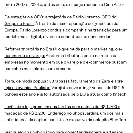
entre 2007 e 2024 e, antes dela, o espaço recebeu o Cine Astor
De estagiário a CEO: a trajetória de Pablo Lorenzo, CEO do
Grupo no Brasil:
À frente da maior operação do grupo fora da
Europa, Pablo Lorenzo conduz a companhia na transição para um
modelo mais digital, diverso e conectado ao consumidor
Reforma tributária no Brasil: o que muda para o marketing, o e-
commerce e o varejo:
A reforma tributária entra na rotina das
empresas no momento em que o varejo e o e-commerce buscam
caminhos mais claros para crescer.
Torra, de moda popular, ultrapassa faturamento da Zara e abre
loja na avenida Paulista:
Varejista deve atingir vendas de R$ 2,5
bilhões este ano e já foi autorizada pelo BC a atuar como fintech
Levi’s abre loja premium nos Jardins com calças de R$ 1.700 e
macacão de R$ 2.200:
Endereço no Shops Jardins, um dos mais
sofisticados da capital paulista, é exclusivo da coleção Blue Tab
Riachuelo cria hub criativo para conectar designers e artesãos