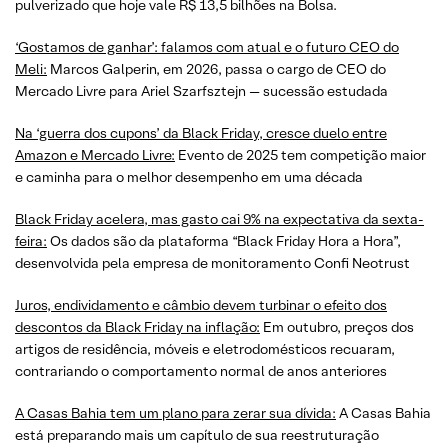
pulverizado que hoje vale R$ 13,5 bilhões na Bolsa.
‘Gostamos de ganhar’: falamos com atual e o futuro CEO do
Meli:
Marcos Galperin, em 2026, passa o cargo de CEO do
Mercado Livre para Ariel Szarfsztejn — sucessão estudada
Na ‘guerra dos cupons’ da Black Friday, cresce duelo entre
Amazon e Mercado Livre:
Evento de 2025 tem competição maior
e caminha para o melhor desempenho em uma década
Black Friday acelera, mas gasto cai 9% na expectativa da sexta-
feira:
Os dados são da plataforma “Black Friday Hora a Hora”,
desenvolvida pela empresa de monitoramento Confi Neotrust
Juros, endividamento e câmbio devem turbinar o efeito dos
descontos da Black Friday na inflação:
Em outubro, preços dos
artigos de residência, móveis e eletrodomésticos recuaram,
contrariando o comportamento normal de anos anteriores
A Casas Bahia tem um plano para zerar sua dívida:
A Casas Bahia
está preparando mais um capítulo de sua reestruturação