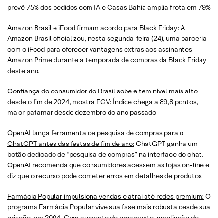
prevê 75% dos pedidos com IA e Casas Bahia amplia frota em 79%
Amazon Brasil e iFood firmam acordo para Black Friday:
A
Amazon Brasil oficializou, nesta segunda-feira (24), uma parceria
com o iFood para oferecer vantagens extras aos assinantes
Amazon Prime durante a temporada de compras da Black Friday
deste ano.
Confiança do consumidor do Brasil sobe e tem nível mais alto
desde o fim de 2024, mostra FGV:
Índice chega a 89,8 pontos,
maior patamar desde dezembro do ano passado
OpenAI lança ferramenta de pesquisa de compras para o
ChatGPT antes das festas de fim de ano:
ChatGPT ganha um
botão dedicado de “pesquisa de compras” na interface do chat.
OpenAI recomenda que consumidores acessem as lojas on-line e
diz que o recurso pode cometer erros em detalhes de produtos
Farmácia Popular impulsiona vendas e atrai até redes premium:
O
programa Farmácia Popular vive sua fase mais robusta desde sua
criação, em 2004. Com aumento do orçamento, ampliação do