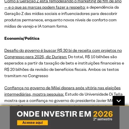
Como a Geração Z está remodelando o marketing de fim de ano
— e o que as marcas podem fazer a respeito:
a dependência da
Geração Z das mídias sociais e influenciadores para descobrir
produtos permanece, enquanto novos níveis de conforto com
mídias de varejo e IA tomam forma.
Economia/Política
Desafio do governo é buscar R$ 30 bi de receita com projetos no
Congresso para 2026, diz Durigan:
Do total, R$ 10 bilhões são
esperados a partir da taxação de bets e instituições financeiras e
R$ 20 bilhões da revisão de benefícios fiscais. Ambos os textos
tramitam no Congresso
Confiança no governo de Milei dispara após vitória nas eleições
intermediárias, mostra pesquisa:
Estudo da Universidade Di Tella
mostra que a confiança no governo do presidente Javier Milei
subiu 17,5 pontos em novembro, atingindo seu nível mais alto
desde fevereiro.
O que muda com a nova taxação de 10% sobre dividendos a partir