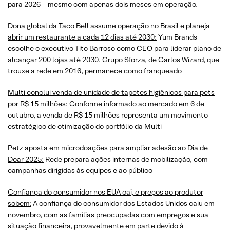
para 2026 – mesmo com apenas dois meses em operação.
Dona global da Taco Bell assume operação no Brasil e planeja
abrir um restaurante a cada 12 dias até 2030:
Yum Brands
escolhe o executivo Tito Barroso como CEO para liderar plano de
alcançar 200 lojas até 2030. Grupo Sforza, de Carlos Wizard, que
trouxe a rede em 2016, permanece como franqueado
Multi conclui venda de unidade de tapetes higiênicos para pets
por R$ 15 milhões:
Conforme informado ao mercado em 6 de
outubro, a venda de R$ 15 milhões representa um movimento
estratégico de otimização do portfólio da Multi
Petz aposta em microdoações para ampliar adesão ao Dia de
Doar 2025:
Rede prepara ações internas de mobilização, com
campanhas dirigidas às equipes e ao público
Confiança do consumidor nos EUA cai, e preços ao produtor
sobem:
A confiança do consumidor dos Estados Unidos caiu em
novembro, com as famílias preocupadas com empregos e sua
situação financeira, provavelmente em parte devido à