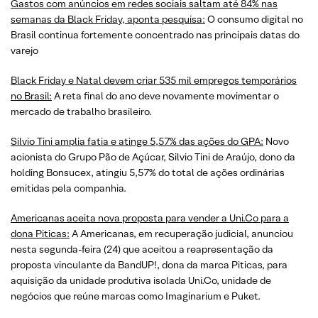
Gastos com anúncios em redes sociais saltam até 84% nas
semanas da Black Friday, aponta pesquisa:
O consumo digital no
Brasil continua fortemente concentrado nas principais datas do
varejo
Black Friday e Natal devem criar 535 mil empregos temporários
no Brasil:
A reta final do ano deve novamente movimentar o
mercado de trabalho brasileiro.
Silvio Tini amplia fatia e atinge 5,57% das ações do GPA:
Novo
acionista do Grupo Pão de Açúcar, Silvio Tini de Araújo, dono da
holding Bonsucex, atingiu 5,57% do total de ações ordinárias
emitidas pela companhia.
Americanas aceita nova proposta para vender a Uni.Co para a
dona Piticas:
A Americanas, em recuperação judicial, anunciou
nesta segunda-feira (24) que aceitou a reapresentação da
proposta vinculante da BandUP!, dona da marca Piticas, para
aquisição da unidade produtiva isolada Uni.Co, unidade de
negócios que reúne marcas como Imaginarium e Puket.