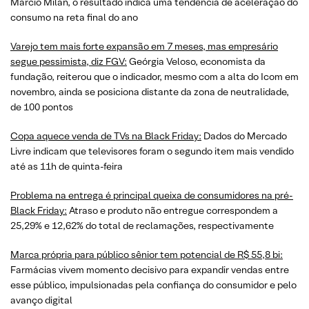
Marcio Milan, o resultado indica uma tendência de aceleração do
consumo na reta final do ano
Varejo tem mais forte expansão em 7 meses, mas empresário
segue pessimista, diz FGV:
Geórgia Veloso, economista da
fundação, reiterou que o indicador, mesmo com a alta do Icom em
novembro, ainda se posiciona distante da zona de neutralidade,
de 100 pontos
Copa aquece venda de TVs na Black Friday:
Dados do Mercado
Livre indicam que televisores foram o segundo item mais vendido
até as 11h de quinta-feira
Problema na entrega é principal queixa de consumidores na pré-
Black Friday:
Atraso e produto não entregue correspondem a
25,29% e 12,62% do total de reclamações, respectivamente
Marca própria para público sênior tem potencial de R$ 55,8 bi:
Farmácias vivem momento decisivo para expandir vendas entre
esse público, impulsionadas pela confiança do consumidor e pelo
avanço digital