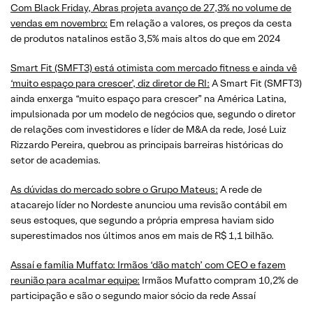
Com Black Friday, Abras projeta avanço de 27,3% no volume de
vendas em novembro:
Em relação a valores, os preços da cesta
de produtos natalinos estão 3,5% mais altos do que em 2024
Smart Fit (SMFT3) está otimista com mercado fitness e ainda vê
‘muito espaço para crescer’, diz diretor de RI:
A Smart Fit (SMFT3)
ainda enxerga “muito espaço para crescer” na América Latina,
impulsionada por um modelo de negócios que, segundo o diretor
de relações com investidores e líder de M&A da rede, José Luiz
Rizzardo Pereira, quebrou as principais barreiras históricas do
setor de academias.
As dúvidas do mercado sobre o Grupo Mateus:
A rede de
atacarejo líder no Nordeste anunciou uma revisão contábil em
seus estoques, que segundo a própria empresa haviam sido
superestimados nos últimos anos em mais de R$ 1,1 bilhão.
Assaí e família Muffato: Irmãos ‘dão match’ com CEO e fazem
reunião para acalmar equipe:
Irmãos Mufatto compram 10,2% de
participação e são o segundo maior sócio da rede Assaí