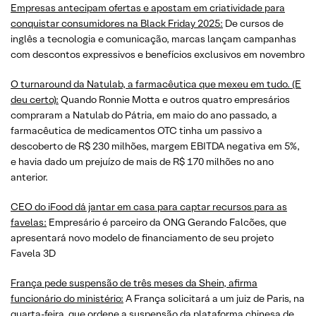
Empresas antecipam ofertas e apostam em criatividade para
conquistar consumidores na Black Friday 2025:
De cursos de
inglês a tecnologia e comunicação, marcas lançam campanhas
com descontos expressivos e benefícios exclusivos em novembro
O turnaround da Natulab, a farmacêutica que mexeu em tudo. (E
deu certo):
Quando Ronnie Motta e outros quatro empresários
compraram a Natulab do Pátria, em maio do ano passado, a
farmacêutica de medicamentos OTC tinha um passivo a
descoberto de R$ 230 milhões, margem EBITDA negativa em 5%,
e havia dado um prejuízo de mais de R$ 170 milhões no ano
anterior.
CEO do iFood dá jantar em casa para captar recursos para as
favelas:
Empresário é parceiro da ONG Gerando Falcões, que
apresentará novo modelo de financiamento de seu projeto
Favela 3D
França pede suspensão de três meses da Shein, afirma
funcionário do ministério:
A França solicitará a um juiz de Paris, na
quarta-feira, que ordene a suspensão da plataforma chinesa de