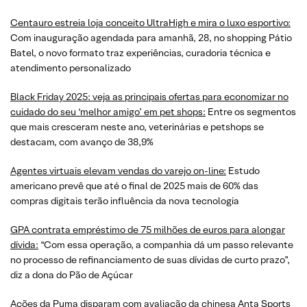
Centauro estreia loja conceito UltraHigh e mira o luxo esportivo:
Com inauguração agendada para amanhã, 28, no shopping Pátio
Batel, o novo formato traz experiências, curadoria técnica e
atendimento personalizado
Black Friday 2025: veja as principais ofertas para economizar no
cuidado do seu ‘melhor amigo’ em pet shops:
Entre os segmentos
que mais cresceram neste ano, veterinárias e petshops se
destacam, com avanço de 38,9%
Agentes virtuais elevam vendas do varejo on-line:
Estudo
americano prevê que até o final de 2025 mais de 60% das
compras digitais terão influência da nova tecnologia
GPA contrata empréstimo de 75 milhões de euros para alongar
dívida:
“Com essa operação, a companhia dá um passo relevante
no processo de refinanciamento de suas dívidas de curto prazo”,
diz a dona do Pão de Açúcar
Ações da Puma disparam com avaliação da chinesa Anta Sports