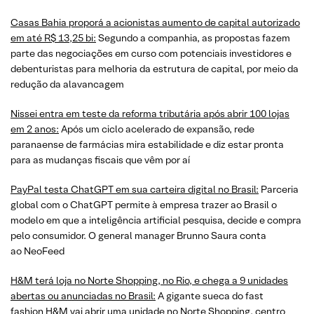
Casas Bahia proporá a acionistas aumento de capital autorizado
em até R$ 13,25 bi:
Segundo a companhia, as propostas fazem
parte das negociações em curso com potenciais investidores e
debenturistas para melhoria da estrutura de capital, por meio da
redução da alavancagem
Nissei entra em teste da reforma tributária após abrir 100 lojas
em 2 anos:
Após um ciclo acelerado de expansão, rede
paranaense de farmácias mira estabilidade e diz estar pronta
para as mudanças fiscais que vêm por aí
PayPal testa ChatGPT em sua carteira digital no Brasil:
Parceria
global com o ChatGPT permite à empresa trazer ao Brasil o
modelo em que a inteligência artificial pesquisa, decide e compra
pelo consumidor. O general manager Brunno Saura conta
ao NeoFeed
H&M terá loja no Norte Shopping, no Rio, e chega a 9 unidades
abertas ou anunciadas no Brasil:
A gigante sueca do fast
fashion H&M vai abrir uma unidade no Norte Shopping, centro