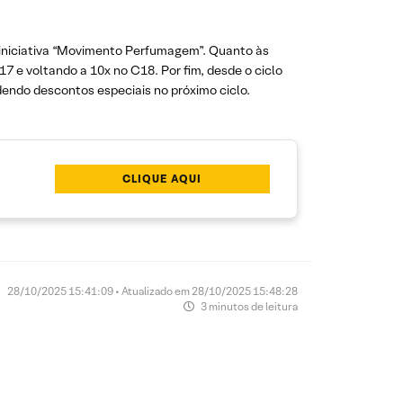
 iniciativa “Movimento Perfumagem”. Quanto às
 e voltando a 10x no C18. Por fim, desde o ciclo
dendo descontos especiais no próximo ciclo.
CLIQUE AQUI
28/10/2025 15:41:09 • Atualizado em 28/10/2025 15:48:28
3 minutos de leitura