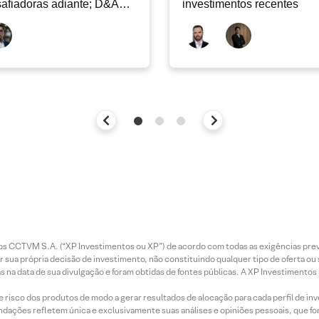
afiadoras adiante; D&A
investimentos recentes
e permanecer nos níveis
ais
entos CCTVM S.A. (“XP Investimentos ou XP”) de acordo com todas as exigências p
r sua própria decisão de investimento, não constituindo qualquer tipo de oferta ou
s na data de sua divulgação e foram obtidas de fontes públicas. A XP Investimentos
e risco dos produtos de modo a gerar resultados de alocação para cada perfil de inv
mendações refletem única e exclusivamente suas análises e opiniões pessoais, que 