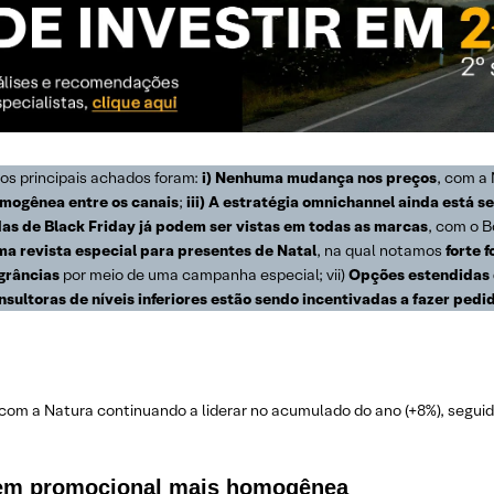
os principais achados foram:
i) Nenhuma mudança nos preços
, com a
mogênea entre os canais
;
iii) A estratégia omnichannel ainda está s
as de Black Friday já podem ser vistas em todas as marcas
, com o 
ma revista especial para presentes de Natal
, na qual notamos
forte 
grâncias
por meio de uma campanha especial; vii)
Opções estendidas 
sultoras de níveis inferiores estão sendo incentivadas a fazer ped
om a Natura continuando a liderar no acumulado do ano (+8%), seguid
gem promocional mais homogênea