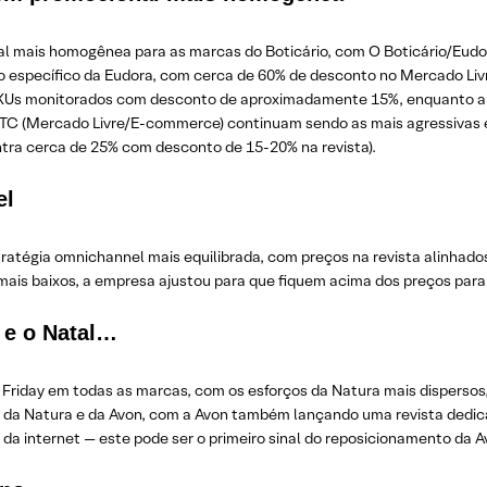
 mais homogênea para as marcas do Boticário, com O Boticário/Eu
 específico da Eudora, com cerca de 60% de desconto no Mercado Livr
SKUs monitorados com desconto de aproximadamente 15%, enquanto 
DTC (Mercado Livre/E-commerce) continuam sendo as mais agressivas
ra cerca de 25% com desconto de 15-20% na revista).
el
tégia omnichannel mais equilibrada, com preços na revista alinhado
is baixos, a empresa ajustou para que fiquem acima dos preços para
 e o Natal…
riday em todas as marcas, com os esforços da Natura mais dispersos
as da Natura e da Avon, com a Avon também lançando uma revista dedica
a internet — este pode ser o primeiro sinal do reposicionamento da A