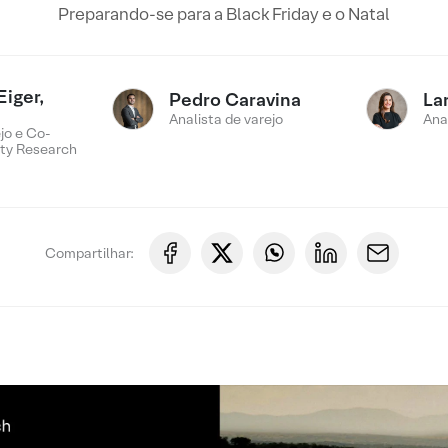
Preparando-se para a Black Friday e o Natal
Eiger,
Pedro Caravina
La
Analista de varejo
Ana
jo e Co-
ty Research
Compartilhar: