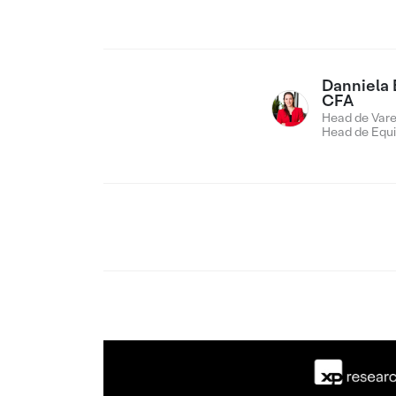
Danniela 
CFA
Head de Vare
Head de Equi