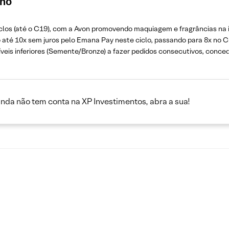
ano
iclos (até o C19), com a Avon promovendo maquiagem e fragrâncias na
té 10x sem juros pelo Emana Pay neste ciclo, passando para 8x no C17
íveis inferiores (Semente/Bronze) a fazer pedidos consecutivos, conce
inda não tem conta na XP Investimentos, abra a sua!