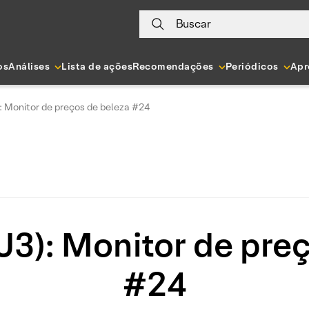
Buscar
os
Análises
Lista de ações
Recomendações
Periódicos
Apr
: Monitor de preços de beleza #24
U3): Monitor de preç
#24