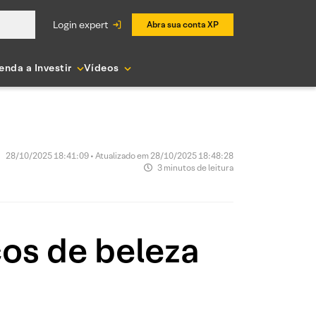
login expert
Abra sua conta XP
enda a Investir
Vídeos
28/10/2025 18:41:09 • Atualizado em 28/10/2025 18:48:28
3 minutos de leitura
os de beleza