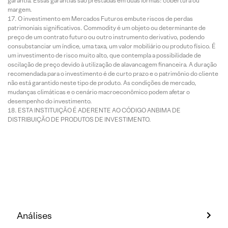
garantia. Essas garantias são prestadas em duas formas: cobertura ou
margem.
O investimento em Mercados Futuros embute riscos de perdas
patrimoniais significativos. Commodity é um objeto ou determinante de
preço de um contrato futuro ou outro instrumento derivativo, podendo
consubstanciar um índice, uma taxa, um valor mobiliário ou produto físico. É
um investimento de risco muito alto, que contempla a possibilidade de
oscilação de preço devido à utilização de alavancagem financeira. A duração
recomendada para o investimento é de curto prazo e o patrimônio do cliente
não está garantido neste tipo de produto. As condições de mercado,
mudanças climáticas e o cenário macroeconômico podem afetar o
desempenho do investimento.
ESTA INSTITUIÇÃO É ADERENTE AO CÓDIGO ANBIMA DE
DISTRIBUIÇÃO DE PRODUTOS DE INVESTIMENTO.
Análises