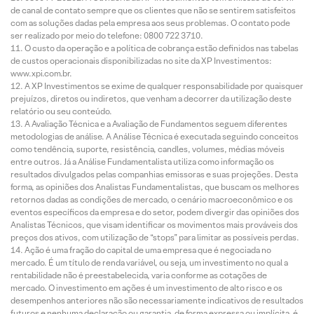
de canal de contato sempre que os clientes que não se sentirem satisfeitos
com as soluções dadas pela empresa aos seus problemas. O contato pode
ser realizado por meio do telefone: 0800 722 3710.
O custo da operação e a política de cobrança estão definidos nas tabelas
de custos operacionais disponibilizadas no site da XP Investimentos:
www.xpi.com.br.
A XP Investimentos se exime de qualquer responsabilidade por quaisquer
prejuízos, diretos ou indiretos, que venham a decorrer da utilização deste
relatório ou seu conteúdo.
A Avaliação Técnica e a Avaliação de Fundamentos seguem diferentes
metodologias de análise. A Análise Técnica é executada seguindo conceitos
como tendência, suporte, resistência, candles, volumes, médias móveis
entre outros. Já a Análise Fundamentalista utiliza como informação os
resultados divulgados pelas companhias emissoras e suas projeções. Desta
forma, as opiniões dos Analistas Fundamentalistas, que buscam os melhores
retornos dadas as condições de mercado, o cenário macroeconômico e os
eventos específicos da empresa e do setor, podem divergir das opiniões dos
Analistas Técnicos, que visam identificar os movimentos mais prováveis dos
preços dos ativos, com utilização de “stops” para limitar as possíveis perdas.
Ação é uma fração do capital de uma empresa que é negociada no
mercado. É um título de renda variável, ou seja, um investimento no qual a
rentabilidade não é preestabelecida, varia conforme as cotações de
mercado. O investimento em ações é um investimento de alto risco e os
desempenhos anteriores não são necessariamente indicativos de resultados
futuros e nenhuma declaração ou garantia, de forma expressa ou implícita, é