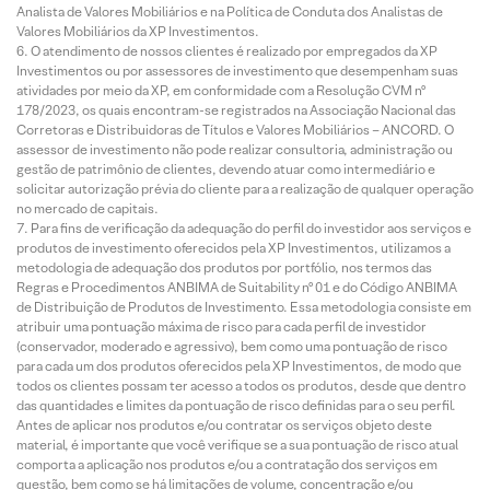
Analista de Valores Mobiliários e na Política de Conduta dos Analistas de
Valores Mobiliários da XP Investimentos.
O atendimento de nossos clientes é realizado por empregados da XP
Investimentos ou por assessores de investimento que desempenham suas
atividades por meio da XP, em conformidade com a Resolução CVM nº
178/2023, os quais encontram-se registrados na Associação Nacional das
Corretoras e Distribuidoras de Títulos e Valores Mobiliários – ANCORD. O
assessor de investimento não pode realizar consultoria, administração ou
gestão de patrimônio de clientes, devendo atuar como intermediário e
solicitar autorização prévia do cliente para a realização de qualquer operação
no mercado de capitais.
Para fins de verificação da adequação do perfil do investidor aos serviços e
produtos de investimento oferecidos pela XP Investimentos, utilizamos a
metodologia de adequação dos produtos por portfólio, nos termos das
Regras e Procedimentos ANBIMA de Suitability nº 01 e do Código ANBIMA
de Distribuição de Produtos de Investimento. Essa metodologia consiste em
atribuir uma pontuação máxima de risco para cada perfil de investidor
(conservador, moderado e agressivo), bem como uma pontuação de risco
para cada um dos produtos oferecidos pela XP Investimentos, de modo que
todos os clientes possam ter acesso a todos os produtos, desde que dentro
das quantidades e limites da pontuação de risco definidas para o seu perfil.
Antes de aplicar nos produtos e/ou contratar os serviços objeto deste
material, é importante que você verifique se a sua pontuação de risco atual
comporta a aplicação nos produtos e/ou a contratação dos serviços em
questão, bem como se há limitações de volume, concentração e/ou