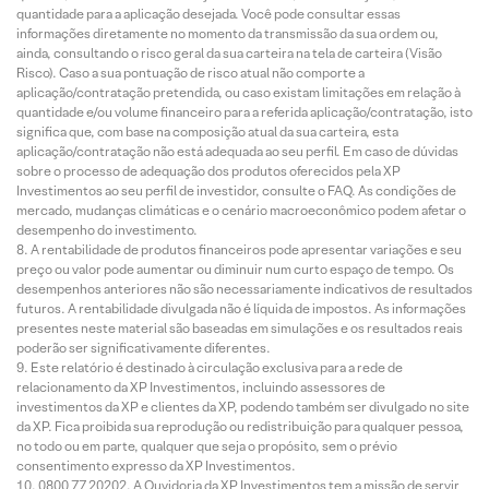
quantidade para a aplicação desejada. Você pode consultar essas
informações diretamente no momento da transmissão da sua ordem ou,
ainda, consultando o risco geral da sua carteira na tela de carteira (Visão
Risco). Caso a sua pontuação de risco atual não comporte a
aplicação/contratação pretendida, ou caso existam limitações em relação à
quantidade e/ou volume financeiro para a referida aplicação/contratação, isto
significa que, com base na composição atual da sua carteira, esta
aplicação/contratação não está adequada ao seu perfil. Em caso de dúvidas
sobre o processo de adequação dos produtos oferecidos pela XP
Investimentos ao seu perfil de investidor, consulte o FAQ. As condições de
mercado, mudanças climáticas e o cenário macroeconômico podem afetar o
desempenho do investimento.
A rentabilidade de produtos financeiros pode apresentar variações e seu
preço ou valor pode aumentar ou diminuir num curto espaço de tempo. Os
desempenhos anteriores não são necessariamente indicativos de resultados
futuros. A rentabilidade divulgada não é líquida de impostos. As informações
presentes neste material são baseadas em simulações e os resultados reais
poderão ser significativamente diferentes.
Este relatório é destinado à circulação exclusiva para a rede de
relacionamento da XP Investimentos, incluindo assessores de
investimentos da XP e clientes da XP, podendo também ser divulgado no site
da XP. Fica proibida sua reprodução ou redistribuição para qualquer pessoa,
no todo ou em parte, qualquer que seja o propósito, sem o prévio
consentimento expresso da XP Investimentos.
0800 77 20202. A Ouvidoria da XP Investimentos tem a missão de servir