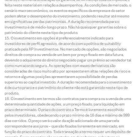
feita neste material em relação a desempenhos. As condições de mercado, o
cenário macroeconômico, os eventos específicos da empresa e do setor
podem afetar o desempenho do investimento, podendo resultar até mesmo
em significativas perdas patrimoniais. A duração recomendada para o
investimento é de médio-longo prazo. Não há quaisquer garantias sobre o
patrimônio do cliente neste tipo de produto.
O investimento em opções é preferencialmente indicado para
investidores de perfil agressivo, de acordo com a política de suitability
praticada pela XP Investimentos. No mercado de opções, são negociados
direitos de compra ou venda de um bem por preço fixado em data futura,
devendo o adquirente do direito negociado pagar um prêmio ao vendedor tal
como num acordo seguro. As operações com esses derivativos são
consideradas de risco muito alto por apresentarem altas relações de risco e
retorno e algumas posições apresentarem a possibilidade de perdas
superiores ao capital investido. A duração recomendada para o investimento
é de curto prazo e o patrimônio do cliente não está garantido neste tipo de
produto.
O investimento em termos são contratos para compra ou a venda de uma
determinada quantidade de ações, a um preço fixado, para liquidação em
prazo determinado. O prazo do contrato a Termo é livremente escolhido
pelos investidores, obedecendo o prazo mínimo de 16 dias e máximo de 999
dias corridos. O preço será o valor da ação adicionado de uma parcela
correspondente aos juros – que são fixados livremente em mercado, em
função do prazo do contrato. Toda transação a termo requer um depósito de