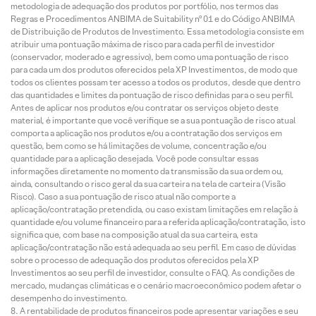
metodologia de adequação dos produtos por portfólio, nos termos das
Regras e Procedimentos ANBIMA de Suitability nº 01 e do Código ANBIMA
de Distribuição de Produtos de Investimento. Essa metodologia consiste em
atribuir uma pontuação máxima de risco para cada perfil de investidor
(conservador, moderado e agressivo), bem como uma pontuação de risco
para cada um dos produtos oferecidos pela XP Investimentos, de modo que
todos os clientes possam ter acesso a todos os produtos, desde que dentro
das quantidades e limites da pontuação de risco definidas para o seu perfil.
Antes de aplicar nos produtos e/ou contratar os serviços objeto deste
material, é importante que você verifique se a sua pontuação de risco atual
comporta a aplicação nos produtos e/ou a contratação dos serviços em
questão, bem como se há limitações de volume, concentração e/ou
quantidade para a aplicação desejada. Você pode consultar essas
informações diretamente no momento da transmissão da sua ordem ou,
ainda, consultando o risco geral da sua carteira na tela de carteira (Visão
Risco). Caso a sua pontuação de risco atual não comporte a
aplicação/contratação pretendida, ou caso existam limitações em relação à
quantidade e/ou volume financeiro para a referida aplicação/contratação, isto
significa que, com base na composição atual da sua carteira, esta
aplicação/contratação não está adequada ao seu perfil. Em caso de dúvidas
sobre o processo de adequação dos produtos oferecidos pela XP
Investimentos ao seu perfil de investidor, consulte o FAQ. As condições de
mercado, mudanças climáticas e o cenário macroeconômico podem afetar o
desempenho do investimento.
A rentabilidade de produtos financeiros pode apresentar variações e seu