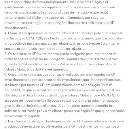
foram produzidas de forma independente, inclusive em relação à XP
Investimentos e que estão sujeitas a modificações sem aviso prévio em
decorrência de alterações nas condições de mercado, e que sua(s)
remuneração(es) é(são) indiretamente influenciada por receitas
provenientes dos negócios e operações financeiras realizadas pela XP
Investimentos.
O analista responsável pelo conteúdo deste relatório e pelo cumprimento
da Resolução CVM nº 20/2021 está indicado acima, sendo que, caso constem
a indicação de mais um analista no relatório, o responsável será o primeiro
analista credenciado a ser mencionado no relatório.
Os analistas da XP Investimentos estão obrigados ao cumprimento de
todas as regras previstas no Código de Conduta da APIMEC Brasil para o
Analista de Valores Mobiliários e na Política de Conduta dos Analistas de
Valores Mobiliários da XP Investimentos.
O atendimento de nossos clientes é realizado por empregados da XP
Investimentos ou por assessores de investimento que desempenham suas
atividades por meio da XP, em conformidade com a Resolução CVM nº
178/2023, os quais encontram-se registrados na Associação Nacional das
Corretoras e Distribuidoras de Títulos e Valores Mobiliários – ANCORD. O
assessor de investimento não pode realizar consultoria, administração ou
gestão de patrimônio de clientes, devendo atuar como intermediário e
solicitar autorização prévia do cliente para a realização de qualquer operação
no mercado de capitais.
Para fins de verificação da adequação do perfil do investidor aos serviços e
produtos de investimento oferecidos pela XP Investimentos, utilizamos a