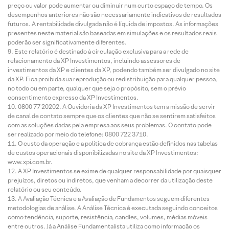
preço ou valor pode aumentar ou diminuir num curto espaço de tempo. Os
desempenhos anteriores não são necessariamente indicativos de resultados
futuros. A rentabilidade divulgada não é líquida de impostos. As informações
presentes neste material são baseadas em simulações e os resultados reais
poderão ser significativamente diferentes.
Este relatório é destinado à circulação exclusiva para a rede de
relacionamento da XP Investimentos, incluindo assessores de
investimentos da XP e clientes da XP, podendo também ser divulgado no site
da XP. Fica proibida sua reprodução ou redistribuição para qualquer pessoa,
no todo ou em parte, qualquer que seja o propósito, sem o prévio
consentimento expresso da XP Investimentos.
0800 77 20202. A Ouvidoria da XP Investimentos tem a missão de servir
de canal de contato sempre que os clientes que não se sentirem satisfeitos
com as soluções dadas pela empresa aos seus problemas. O contato pode
ser realizado por meio do telefone: 0800 722 3710.
O custo da operação e a política de cobrança estão definidos nas tabelas
de custos operacionais disponibilizadas no site da XP Investimentos:
www.xpi.com.br.
A XP Investimentos se exime de qualquer responsabilidade por quaisquer
prejuízos, diretos ou indiretos, que venham a decorrer da utilização deste
relatório ou seu conteúdo.
A Avaliação Técnica e a Avaliação de Fundamentos seguem diferentes
metodologias de análise. A Análise Técnica é executada seguindo conceitos
como tendência, suporte, resistência, candles, volumes, médias móveis
entre outros. Já a Análise Fundamentalista utiliza como informação os