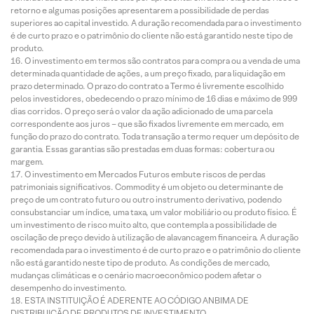
retorno e algumas posições apresentarem a possibilidade de perdas
superiores ao capital investido. A duração recomendada para o investimento
é de curto prazo e o patrimônio do cliente não está garantido neste tipo de
produto.
O investimento em termos são contratos para compra ou a venda de uma
determinada quantidade de ações, a um preço fixado, para liquidação em
prazo determinado. O prazo do contrato a Termo é livremente escolhido
pelos investidores, obedecendo o prazo mínimo de 16 dias e máximo de 999
dias corridos. O preço será o valor da ação adicionado de uma parcela
correspondente aos juros – que são fixados livremente em mercado, em
função do prazo do contrato. Toda transação a termo requer um depósito de
garantia. Essas garantias são prestadas em duas formas: cobertura ou
margem.
O investimento em Mercados Futuros embute riscos de perdas
patrimoniais significativos. Commodity é um objeto ou determinante de
preço de um contrato futuro ou outro instrumento derivativo, podendo
consubstanciar um índice, uma taxa, um valor mobiliário ou produto físico. É
um investimento de risco muito alto, que contempla a possibilidade de
oscilação de preço devido à utilização de alavancagem financeira. A duração
recomendada para o investimento é de curto prazo e o patrimônio do cliente
não está garantido neste tipo de produto. As condições de mercado,
mudanças climáticas e o cenário macroeconômico podem afetar o
desempenho do investimento.
ESTA INSTITUIÇÃO É ADERENTE AO CÓDIGO ANBIMA DE
DISTRIBUIÇÃO DE PRODUTOS DE INVESTIMENTO.