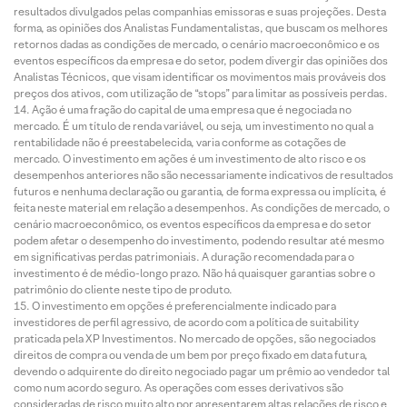
resultados divulgados pelas companhias emissoras e suas projeções. Desta
forma, as opiniões dos Analistas Fundamentalistas, que buscam os melhores
retornos dadas as condições de mercado, o cenário macroeconômico e os
eventos específicos da empresa e do setor, podem divergir das opiniões dos
Analistas Técnicos, que visam identificar os movimentos mais prováveis dos
preços dos ativos, com utilização de “stops” para limitar as possíveis perdas.
Ação é uma fração do capital de uma empresa que é negociada no
mercado. É um título de renda variável, ou seja, um investimento no qual a
rentabilidade não é preestabelecida, varia conforme as cotações de
mercado. O investimento em ações é um investimento de alto risco e os
desempenhos anteriores não são necessariamente indicativos de resultados
futuros e nenhuma declaração ou garantia, de forma expressa ou implícita, é
feita neste material em relação a desempenhos. As condições de mercado, o
cenário macroeconômico, os eventos específicos da empresa e do setor
podem afetar o desempenho do investimento, podendo resultar até mesmo
em significativas perdas patrimoniais. A duração recomendada para o
investimento é de médio-longo prazo. Não há quaisquer garantias sobre o
patrimônio do cliente neste tipo de produto.
O investimento em opções é preferencialmente indicado para
investidores de perfil agressivo, de acordo com a política de suitability
praticada pela XP Investimentos. No mercado de opções, são negociados
direitos de compra ou venda de um bem por preço fixado em data futura,
devendo o adquirente do direito negociado pagar um prêmio ao vendedor tal
como num acordo seguro. As operações com esses derivativos são
consideradas de risco muito alto por apresentarem altas relações de risco e