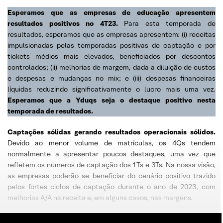
Esperamos que as empresas de educação apresentem
resultados positivos no 4T23.
Para esta temporada de
resultados, esperamos que as empresas apresentem: (i) receitas
impulsionadas pelas temporadas positivas de captação e por
tickets médios mais elevados, beneficiados por descontos
controlados; (ii) melhorias de margem, dada a diluição de custos
e despesas e mudanças no mix; e (iii) despesas financeiras
líquidas reduzindo significativamente o lucro mais uma vez.
Esperamos que a Yduqs seja o destaque positivo nesta
temporada de resultados.
Captações sólidas gerando resultados operacionais sólidos.
Devido ao menor volume de matrículas, os 4Qs tendem
normalmente a apresentar poucos destaques, uma vez que
refletem os números de captação dos 1Ts e 3Ts. Na nossa visão,
as empresas poderão se beneficiar do cenário positivo trazido
pelos fortes ciclos de captação durante o ano de 2023, com
melhorias A/A na receita e, em alguns casos, nas margens.