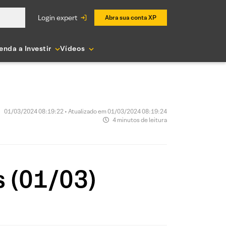
login expert
Abra sua conta XP
enda a Investir
Vídeos
01/03/2024 08:19:22 • Atualizado em 01/03/2024 08:19:24
4 minutos de leitura
s (01/03)