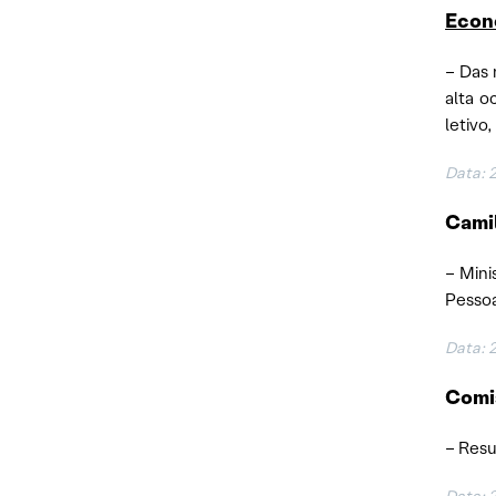
Econ
– Das 
alta o
letivo
Data: 
Cami
– Mini
Pessoa
Data: 
Comis
– Resu