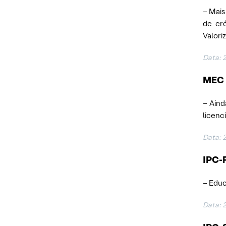
– Mais
de cr
Valori
Data: 
MEC o
– Aind
licenc
Data: 
IPC-F
– Educ
Data: 