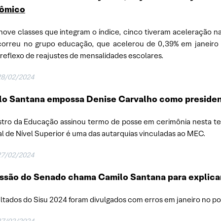
ômico
nove classes que integram o índice, cinco tiveram aceleração na 
correu no grupo educação, que acelerou de 0,39% em janeiro 
, reflexo de reajustes de mensalidades escolares.
28/02/2024
lo Santana empossa Denise Carvalho como preside
stro da Educação assinou termo de posse em cerimônia nesta t
l de Nível Superior é uma das autarquias vinculadas ao MEC.
27/02/2024
são do Senado chama Camilo Santana para explicar
ltados do Sisu 2024 foram divulgados com erros em janeiro no p