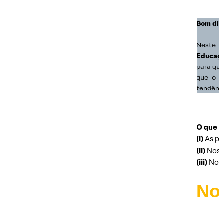
Bom di
Neste 
Educaç
para q
que o 
tendên
O que 
(i)
As p
(ii)
Nos
(iii)
Nos
No