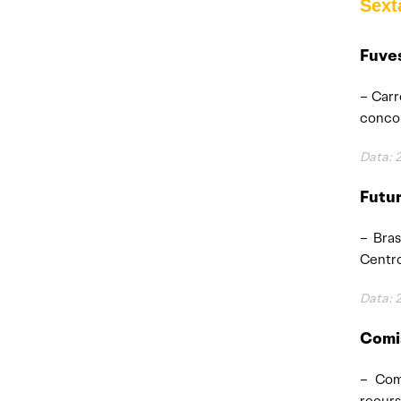
Sexta
Fuves
– Carr
concor
Data: 
Futur
– Bras
Centro
Data: 
Comi
– Com
recurs