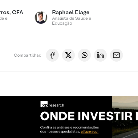
rros, CFA
Raphael Elage
de e
Analista de Saúde e
Educação
Compartilhar: