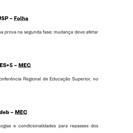
 USP
–
Folha
ma prova na segunda fase; mudança deve afetar
RES+5
–
MEC
Conferência Regional de Educação Superior, no
ndeb
–
MEC
gias e condicionalidades para repasses dos