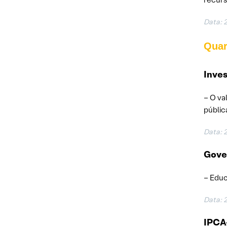
Data: 
Quar
Inves
– O va
públic
Data: 
Gover
– Educ
Data: 
IPCA