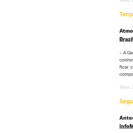
Data: 
Terça
Atmo
Brazi
– A Ge
conhec
ficar 
compan
Data: 
Segu
Antec
Info