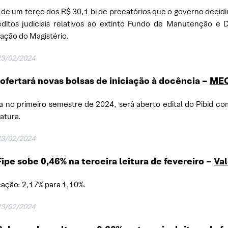
 de um terço dos R$ 30,1 bi de precatórios que o governo decidi
éditos judiciais relativos ao extinto Fundo de Manutenção e
zação do Magistério.
23/02/2024
fertará novas bolsas de iniciação à docência –
ME
a no primeiro semestre de 2024, será aberto edital do Pibid c
iatura.
23/02/2024
ipe sobe 0,46% na terceira leitura de fevereiro –
Va
ação: 2,17% para 1,10%.
23/02/2024