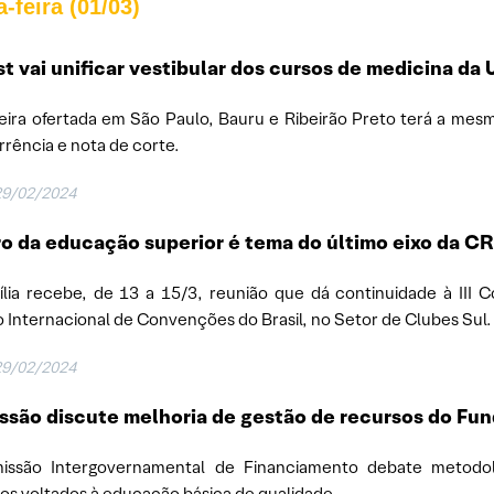
-feira (01/03)
t vai unificar vestibular dos cursos de medicina da
eira ofertada em São Paulo, Bauru e Ribeirão Preto terá a mes
rência e nota de corte.
29/02/2024
o da educação superior é tema do último eixo da C
ília recebe, de 13 a 15/3, reunião que dá continuidade à III 
 Internacional de Convenções do Brasil, no Setor de Clubes Sul.
29/02/2024
ssão discute melhoria de gestão de recursos do Fu
issão Intergovernamental de Financiamento debate metodolo
os voltados à educação básica de qualidade.