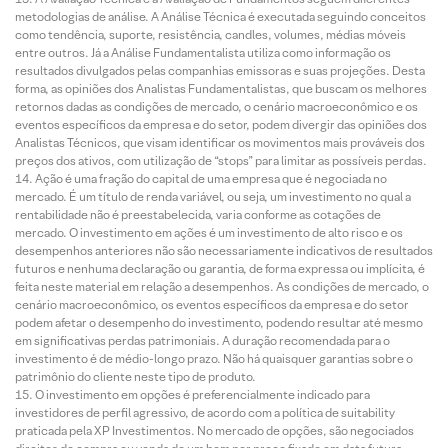
metodologias de análise. A Análise Técnica é executada seguindo conceitos
como tendência, suporte, resistência, candles, volumes, médias móveis
entre outros. Já a Análise Fundamentalista utiliza como informação os
resultados divulgados pelas companhias emissoras e suas projeções. Desta
forma, as opiniões dos Analistas Fundamentalistas, que buscam os melhores
retornos dadas as condições de mercado, o cenário macroeconômico e os
eventos específicos da empresa e do setor, podem divergir das opiniões dos
Analistas Técnicos, que visam identificar os movimentos mais prováveis dos
preços dos ativos, com utilização de “stops” para limitar as possíveis perdas.
Ação é uma fração do capital de uma empresa que é negociada no
mercado. É um título de renda variável, ou seja, um investimento no qual a
rentabilidade não é preestabelecida, varia conforme as cotações de
mercado. O investimento em ações é um investimento de alto risco e os
desempenhos anteriores não são necessariamente indicativos de resultados
futuros e nenhuma declaração ou garantia, de forma expressa ou implícita, é
feita neste material em relação a desempenhos. As condições de mercado, o
cenário macroeconômico, os eventos específicos da empresa e do setor
podem afetar o desempenho do investimento, podendo resultar até mesmo
em significativas perdas patrimoniais. A duração recomendada para o
investimento é de médio-longo prazo. Não há quaisquer garantias sobre o
patrimônio do cliente neste tipo de produto.
O investimento em opções é preferencialmente indicado para
investidores de perfil agressivo, de acordo com a política de suitability
praticada pela XP Investimentos. No mercado de opções, são negociados