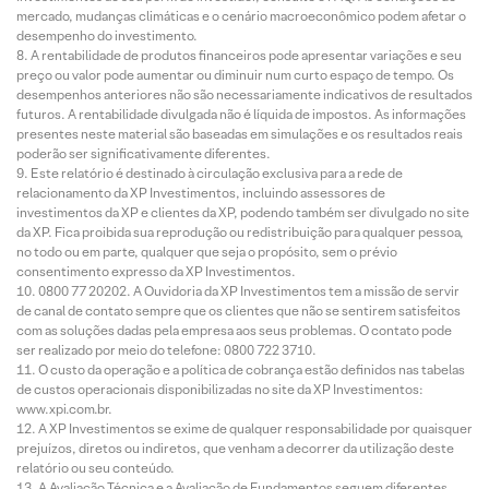
mercado, mudanças climáticas e o cenário macroeconômico podem afetar o
desempenho do investimento.
A rentabilidade de produtos financeiros pode apresentar variações e seu
preço ou valor pode aumentar ou diminuir num curto espaço de tempo. Os
desempenhos anteriores não são necessariamente indicativos de resultados
futuros. A rentabilidade divulgada não é líquida de impostos. As informações
presentes neste material são baseadas em simulações e os resultados reais
poderão ser significativamente diferentes.
Este relatório é destinado à circulação exclusiva para a rede de
relacionamento da XP Investimentos, incluindo assessores de
investimentos da XP e clientes da XP, podendo também ser divulgado no site
da XP. Fica proibida sua reprodução ou redistribuição para qualquer pessoa,
no todo ou em parte, qualquer que seja o propósito, sem o prévio
consentimento expresso da XP Investimentos.
0800 77 20202. A Ouvidoria da XP Investimentos tem a missão de servir
de canal de contato sempre que os clientes que não se sentirem satisfeitos
com as soluções dadas pela empresa aos seus problemas. O contato pode
ser realizado por meio do telefone: 0800 722 3710.
O custo da operação e a política de cobrança estão definidos nas tabelas
de custos operacionais disponibilizadas no site da XP Investimentos:
www.xpi.com.br.
A XP Investimentos se exime de qualquer responsabilidade por quaisquer
prejuízos, diretos ou indiretos, que venham a decorrer da utilização deste
relatório ou seu conteúdo.
A Avaliação Técnica e a Avaliação de Fundamentos seguem diferentes