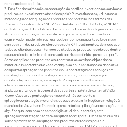
no mercado de capitais.
Para fins de verificação da adequação do perfil do investidor aos serviços e
produtos de investimento oferecidos pela XP Investimentos, utilizamos a
metodologia de adequação dos produtos por portfólio, nos termos das
Regras e Procedimentos ANBIMA de Suitability nº 01 e do Código ANBIMA
de Distribuição de Produtos de Investimento. Essa metodologia consiste em
atribuir uma pontuação máxima de risco para cada perfil de investidor
(conservador, moderado e agressivo), bem como uma pontuação de risco
para cada um dos produtos oferecidos pela XP Investimentos, de modo que
todos os clientes possam ter acesso a todos os produtos, desde que dentro
das quantidades e limites da pontuação de risco definidas para o seu perfil.
Antes de aplicar nos produtos e/ou contratar os serviços objeto deste
material, é importante que você verifique se a sua pontuação de risco atual
comporta a aplicação nos produtos e/ou a contratação dos serviços em
questão, bem como se há limitações de volume, concentração e/ou
quantidade para a aplicação desejada. Você pode consultar essas
informações diretamente no momento da transmissão da sua ordem ou,
ainda, consultando o risco geral da sua carteira na tela de carteira (Visão
Risco). Caso a sua pontuação de risco atual não comporte a
aplicação/contratação pretendida, ou caso existam limitações em relação à
quantidade e/ou volume financeiro para a referida aplicação/contratação, isto
significa que, com base na composição atual da sua carteira, esta
aplicação/contratação não está adequada ao seu perfil. Em caso de dúvidas
sobre o processo de adequação dos produtos oferecidos pela XP
Investimentos ao seu perfil de investidor, consulte o FAQ. As condições de