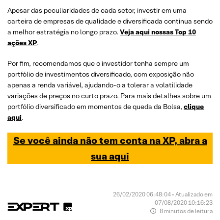
Apesar das peculiaridades de cada setor, investir em uma
carteira de empresas de qualidade e diversificada continua sendo
a melhor estratégia no longo prazo.
Veja aqui nossas Top 10
ações XP
.
Por fim, recomendamos que o investidor tenha sempre um
portfólio de investimentos diversificado, com exposição não
apenas a renda variável, ajudando-o a tolerar a volatilidade
variações de preços no curto prazo. Para mais detalhes sobre um
portfólio diversificado em momentos de queda da Bolsa,
clique
aqui
.
Se você ainda não tem conta na XP, abra a
sua aqui
26/02/2020 06:48:04 • Atualizado em
07/08/2020 10:16:23
8 minutos de leitura