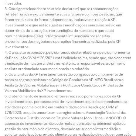
investidor.
O(s) signatário(s) deste relatório declara(m) que as recomendações
refletem única e exclusivamente suas análises e opiniões pessoais, que
foram produzidas de forma independente, inclusive em relação à XP
Investimentos e que estão sujeitas a modificações sem aviso prévio em
decorrência de alterações nas condições de mercado, e que sua(s)
remuneração(es) é(são) indiretamente influenciada por receitas
provenientes dos negócios e operações financeiras realizadas pela XP
Investimentos.
O analista responsável pelo conteúdo deste relatório e pelo cumprimento
da Resolução CVM nº 20/2021 está indicado acima, sendo que, caso constem
a indicação de mais um analista no relatório, o responsável será o primeiro
analista credenciado a ser mencionado no relatório.
Os analistas da XP Investimentos estão obrigados ao cumprimento de
todas as regras previstas no Código de Conduta da APIMEC Brasil para o
Analista de Valores Mobiliários e na Política de Conduta dos Analistas de
Valores Mobiliários da XP Investimentos.
O atendimento de nossos clientes é realizado por empregados da XP
Investimentos ou por assessores de investimento que desempenham suas
atividades por meio da XP, em conformidade com a Resolução CVM nº
178/2023, os quais encontram-se registrados na Associação Nacional das
Corretoras e Distribuidoras de Títulos e Valores Mobiliários – ANCORD. O
assessor de investimento não pode realizar consultoria, administração ou
gestão de patrimônio de clientes, devendo atuar como intermediário e
solicitar autorização prévia do cliente para a realização de qualquer operação