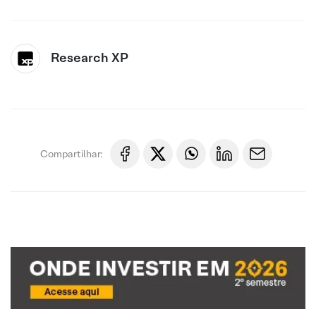
Research XP
Compartilhar: