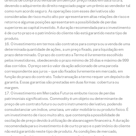
direitos de compra ou venda de um bem por preço fixado em data futura,
devendo o adquirente do direito negociado pagar um prêmio ao vendedor tal
como num acordo seguro. As operações com esses derivativos são
consideradas de risco muito alto por apresentarem altas relações de risco e
retorno e algumas posições apresentarem a possibilidade de perdas
superiores ao capital investido. A duração recomendada para o investimento
é de curto prazo e o patrimônio do cliente não está garantido neste tipo de
produto.
O investimento em termos são contratos para compra ou a venda de uma
determinada quantidade de ações, a um preço fixado, para liquidação em
prazo determinado. O prazo do contrato a Termo é livremente escolhido
pelos investidores, obedecendo o prazo mínimo de 16 dias e máximo de 999
dias corridos. O preço será o valor da ação adicionado de uma parcela
correspondente aos juros – que são fixados livremente em mercado, em
função do prazo do contrato. Toda transação a termo requer um depósito de
garantia. Essas garantias são prestadas em duas formas: cobertura ou
margem.
O investimento em Mercados Futuros embute riscos de perdas
patrimoniais significativos. Commodity é um objeto ou determinante de
preço de um contrato futuro ou outro instrumento derivativo, podendo
consubstanciar um índice, uma taxa, um valor mobiliário ou produto físico. É
um investimento de risco muito alto, que contempla a possibilidade de
oscilação de preço devido à utilização de alavancagem financeira. A duração
recomendada para o investimento é de curto prazo e o patrimônio do cliente
não está garantido neste tipo de produto. As condições de mercado,