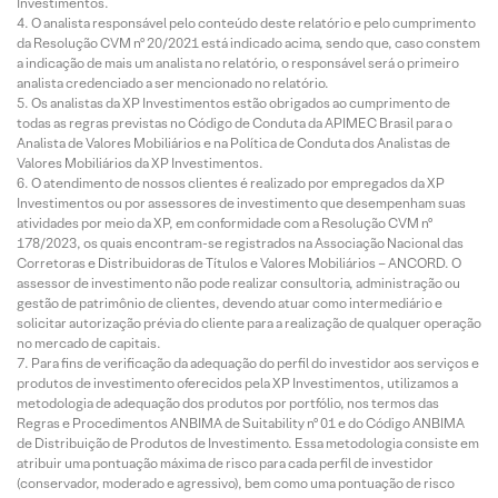
Investimentos.
O analista responsável pelo conteúdo deste relatório e pelo cumprimento
da Resolução CVM nº 20/2021 está indicado acima, sendo que, caso constem
a indicação de mais um analista no relatório, o responsável será o primeiro
analista credenciado a ser mencionado no relatório.
Os analistas da XP Investimentos estão obrigados ao cumprimento de
todas as regras previstas no Código de Conduta da APIMEC Brasil para o
Analista de Valores Mobiliários e na Política de Conduta dos Analistas de
Valores Mobiliários da XP Investimentos.
O atendimento de nossos clientes é realizado por empregados da XP
Investimentos ou por assessores de investimento que desempenham suas
atividades por meio da XP, em conformidade com a Resolução CVM nº
178/2023, os quais encontram-se registrados na Associação Nacional das
Corretoras e Distribuidoras de Títulos e Valores Mobiliários – ANCORD. O
assessor de investimento não pode realizar consultoria, administração ou
gestão de patrimônio de clientes, devendo atuar como intermediário e
solicitar autorização prévia do cliente para a realização de qualquer operação
no mercado de capitais.
Para fins de verificação da adequação do perfil do investidor aos serviços e
produtos de investimento oferecidos pela XP Investimentos, utilizamos a
metodologia de adequação dos produtos por portfólio, nos termos das
Regras e Procedimentos ANBIMA de Suitability nº 01 e do Código ANBIMA
de Distribuição de Produtos de Investimento. Essa metodologia consiste em
atribuir uma pontuação máxima de risco para cada perfil de investidor
(conservador, moderado e agressivo), bem como uma pontuação de risco