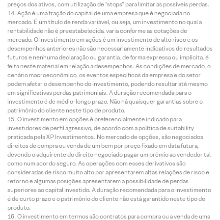
preços dos ativos, com utilização de “stops” para limitar as possíveis perdas.
Ação é uma fração do capital de uma empresa que é negociada no
mercado. É um título de renda variável, ou seja, um investimento no qual a
rentabilidade não é preestabelecida, varia conforme as cotações de
mercado. O investimento em ações é um investimento de alto risco e os
desempenhos anteriores não são necessariamente indicativos de resultados
futuros e nenhuma declaração ou garantia, de forma expressa ou implícita, é
feita neste material em relação a desempenhos. As condições de mercado, o
cenário macroeconômico, os eventos específicos da empresa e do setor
podem afetar o desempenho do investimento, podendo resultar até mesmo
em significativas perdas patrimoniais. A duração recomendada para o
investimento é de médio-longo prazo. Não há quaisquer garantias sobre o
patrimônio do cliente neste tipo de produto.
O investimento em opções é preferencialmente indicado para
investidores de perfil agressivo, de acordo com a política de suitability
praticada pela XP Investimentos. No mercado de opções, são negociados
direitos de compra ou venda de um bem por preço fixado em data futura,
devendo o adquirente do direito negociado pagar um prêmio ao vendedor tal
como num acordo seguro. As operações com esses derivativos são
consideradas de risco muito alto por apresentarem altas relações de risco e
retorno e algumas posições apresentarem a possibilidade de perdas
superiores ao capital investido. A duração recomendada para o investimento
é de curto prazo e o patrimônio do cliente não está garantido neste tipo de
produto.
O investimento em termos são contratos para compra ou a venda de uma