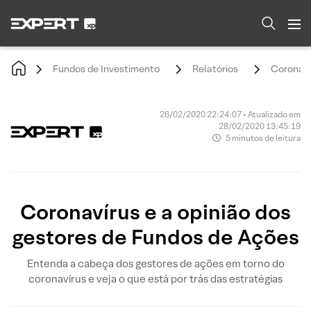
Fundos de Investimento
Relatórios
Coronaví
26/02/2020 22:24:07 • Atualizado em
28/02/2020 13:45:19
5 minutos de leitura
Coronavírus e a opinião dos
gestores de Fundos de Ações
Entenda a cabeça dos gestores de ações em torno do
coronavírus e veja o que está por trás das estratégias