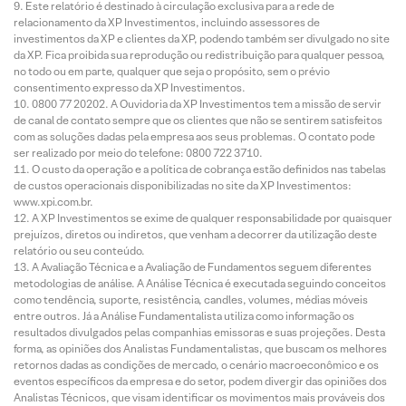
Este relatório é destinado à circulação exclusiva para a rede de
relacionamento da XP Investimentos, incluindo assessores de
investimentos da XP e clientes da XP, podendo também ser divulgado no site
da XP. Fica proibida sua reprodução ou redistribuição para qualquer pessoa,
no todo ou em parte, qualquer que seja o propósito, sem o prévio
consentimento expresso da XP Investimentos.
0800 77 20202. A Ouvidoria da XP Investimentos tem a missão de servir
de canal de contato sempre que os clientes que não se sentirem satisfeitos
com as soluções dadas pela empresa aos seus problemas. O contato pode
ser realizado por meio do telefone: 0800 722 3710.
O custo da operação e a política de cobrança estão definidos nas tabelas
de custos operacionais disponibilizadas no site da XP Investimentos:
www.xpi.com.br.
A XP Investimentos se exime de qualquer responsabilidade por quaisquer
prejuízos, diretos ou indiretos, que venham a decorrer da utilização deste
relatório ou seu conteúdo.
A Avaliação Técnica e a Avaliação de Fundamentos seguem diferentes
metodologias de análise. A Análise Técnica é executada seguindo conceitos
como tendência, suporte, resistência, candles, volumes, médias móveis
entre outros. Já a Análise Fundamentalista utiliza como informação os
resultados divulgados pelas companhias emissoras e suas projeções. Desta
forma, as opiniões dos Analistas Fundamentalistas, que buscam os melhores
retornos dadas as condições de mercado, o cenário macroeconômico e os
eventos específicos da empresa e do setor, podem divergir das opiniões dos
Analistas Técnicos, que visam identificar os movimentos mais prováveis dos