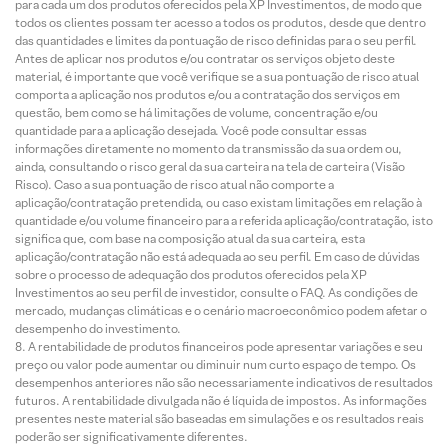
para cada um dos produtos oferecidos pela XP Investimentos, de modo que
todos os clientes possam ter acesso a todos os produtos, desde que dentro
das quantidades e limites da pontuação de risco definidas para o seu perfil.
Antes de aplicar nos produtos e/ou contratar os serviços objeto deste
material, é importante que você verifique se a sua pontuação de risco atual
comporta a aplicação nos produtos e/ou a contratação dos serviços em
questão, bem como se há limitações de volume, concentração e/ou
quantidade para a aplicação desejada. Você pode consultar essas
informações diretamente no momento da transmissão da sua ordem ou,
ainda, consultando o risco geral da sua carteira na tela de carteira (Visão
Risco). Caso a sua pontuação de risco atual não comporte a
aplicação/contratação pretendida, ou caso existam limitações em relação à
quantidade e/ou volume financeiro para a referida aplicação/contratação, isto
significa que, com base na composição atual da sua carteira, esta
aplicação/contratação não está adequada ao seu perfil. Em caso de dúvidas
sobre o processo de adequação dos produtos oferecidos pela XP
Investimentos ao seu perfil de investidor, consulte o FAQ. As condições de
mercado, mudanças climáticas e o cenário macroeconômico podem afetar o
desempenho do investimento.
A rentabilidade de produtos financeiros pode apresentar variações e seu
preço ou valor pode aumentar ou diminuir num curto espaço de tempo. Os
desempenhos anteriores não são necessariamente indicativos de resultados
futuros. A rentabilidade divulgada não é líquida de impostos. As informações
presentes neste material são baseadas em simulações e os resultados reais
poderão ser significativamente diferentes.