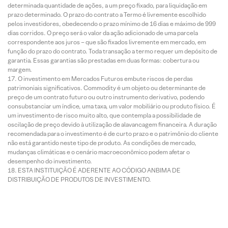
determinada quantidade de ações, a um preço fixado, para liquidação em
prazo determinado. O prazo do contrato a Termo é livremente escolhido
pelos investidores, obedecendo o prazo mínimo de 16 dias e máximo de 999
dias corridos. O preço será o valor da ação adicionado de uma parcela
correspondente aos juros – que são fixados livremente em mercado, em
função do prazo do contrato. Toda transação a termo requer um depósito de
garantia. Essas garantias são prestadas em duas formas: cobertura ou
margem.
O investimento em Mercados Futuros embute riscos de perdas
patrimoniais significativos. Commodity é um objeto ou determinante de
preço de um contrato futuro ou outro instrumento derivativo, podendo
consubstanciar um índice, uma taxa, um valor mobiliário ou produto físico. É
um investimento de risco muito alto, que contempla a possibilidade de
oscilação de preço devido à utilização de alavancagem financeira. A duração
recomendada para o investimento é de curto prazo e o patrimônio do cliente
não está garantido neste tipo de produto. As condições de mercado,
mudanças climáticas e o cenário macroeconômico podem afetar o
desempenho do investimento.
ESTA INSTITUIÇÃO É ADERENTE AO CÓDIGO ANBIMA DE
DISTRIBUIÇÃO DE PRODUTOS DE INVESTIMENTO.