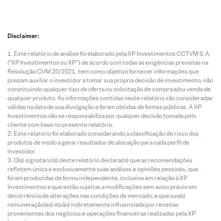
Disclaimer:
Este relatório de análise foi elaborado pela XP Investimentos CCTVM S.A.
(“XP Investimentos ou XP”) de acordo com todas as exigências previstas na
Resolução CVM 20/2021, tem como objetivo fornecer informações que
possam auxiliar o investidor a tomar sua própria decisão de investimento, não
constituindo qualquer tipo de oferta ou solicitação de compra e/ou venda de
qualquer produto. As informações contidas neste relatório são consideradas
válidas na data de sua divulgação e foram obtidas de fontes públicas. A XP
Investimentos não se responsabiliza por qualquer decisão tomada pelo
cliente com base no presente relatório.
Este relatório foi elaborado considerando a classificação de risco dos
produtos de modo a gerar resultados de alocação para cada perfil de
investidor.
O(s) signatário(s) deste relatório declara(m) que as recomendações
refletem única e exclusivamente suas análises e opiniões pessoais, que
foram produzidas de forma independente, inclusive em relação à XP
Investimentos e que estão sujeitas a modificações sem aviso prévio em
decorrência de alterações nas condições de mercado, e que sua(s)
remuneração(es) é(são) indiretamente influenciada por receitas
provenientes dos negócios e operações financeiras realizadas pela XP