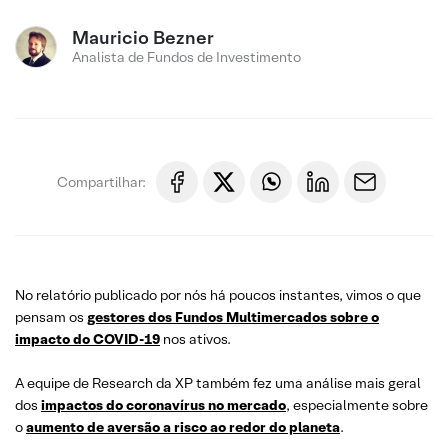
Mauricio Bezner
Analista de Fundos de Investimento
Compartilhar:
No relatório publicado por nós há poucos instantes, vimos o que
pensam os
gestores dos Fundos Multimercados sobre o
impacto do COVID-19
nos ativos.
A equipe de Research da XP também fez uma análise mais geral
dos
impactos do coronavírus no mercado
, especialmente sobre
o
aumento de aversão a risco ao redor do planeta
.