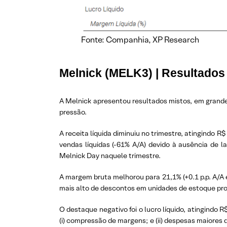
Fonte: Companhia, XP Research
Melnick (MELK3) | Resultado
A Melnick apresentou resultados mistos, em grande
pressão.
A receita líquida diminuiu no trimestre, atingindo 
vendas líquidas (-61% A/A) devido à ausência de 
Melnick Day naquele trimestre.
A margem bruta melhorou para 21,1% (+0.1 p.p. A/A e 
mais alto de descontos em unidades de estoque pron
O destaque negativo foi o lucro líquido, atingindo 
(i) compressão de margens; e (ii) despesas maiore