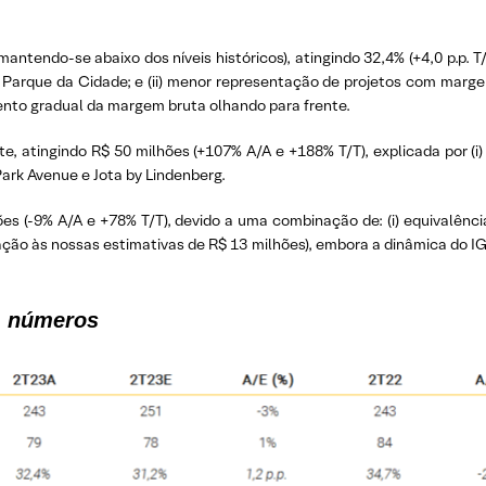
ndo-se abaixo dos níveis históricos), atingindo 32,4% (+4,0 p.p. T/
to Parque da Cidade; e (ii) menor representação de projetos com mar
ento gradual da margem bruta olhando para frente.
, atingindo R$ 50 milhões (+107% A/A e +188% T/T), explicada por (i
 Park Avenue e Jota by Lindenberg.
es (-9% A/A e +78% T/T), devido a uma combinação de: (i) equivalência p
ação às nossas estimativas de R$ 13 milhões), embora a dinâmica do IG
m números