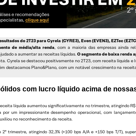
resultados do 2T23 para Cyrela (CYRE3), Even (EVEN3), EZTec (EZTC
ento de média/alta renda
, com a maioria das empresas ainda re
udado a aumentar as receitas líquidas.
O segmento de baixa renda 
usta. Cyrela se destacou positivamente no 2T23, com receita líquida e 
m destacamos Plano&Plano, com um notável crescimento na receita 
ólidos com lucro líquido acima de nossa
receita líquida aumentou significativamente no trimestre, atingindo R$
nada por um impressionante desempenho operacional, com lançame
uxiliou no reconhecimento da receita.
 trimestre, atingindo 32,3% (+100 bps A/A e +150 bps T/T), supe