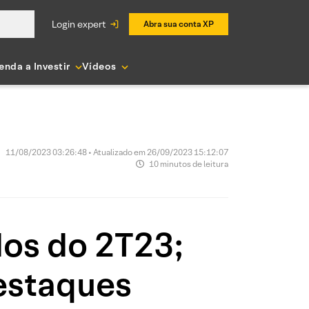
login expert
Abra sua conta XP
enda a Investir
Vídeos
11/08/2023 03:26:48 • Atualizado em 26/09/2023 15:12:07
10 minutos de leitura
dos do 2T23;
estaques