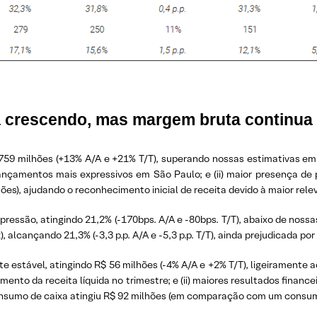
da crescendo, mas margem bruta continua
59 milhões (+13% A/A e +21% T/T), superando nossas estimativas em 
lançamentos mais expressivos em São Paulo; e (ii) maior presença de
ões), ajudando o reconhecimento inicial de receita devido à maior rel
ressão, atingindo 21,2% (-170bps. A/A e -80bps. T/T), abaixo de nos
 alcançando 21,3% (-3,3 p.p. A/A e -5,3 p.p. T/T), ainda prejudicada p
 estável, atingindo R$ 56 milhões (-4% A/A e +2% T/T), ligeiramente 
nto da receita líquida no trimestre; e (ii) maiores resultados financei
 o consumo de caixa atingiu R$ 92 milhões (em comparação com um consu