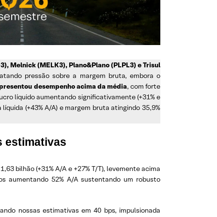
3), Melnick (MELK3), Plano&Plano (PLPL3) e Trisul
latando pressão sobre a margem bruta, embora o
apresentou desempenho acima da média
, com forte
lucro líquido aumentando significativamente (+31% e
líquida (+43% A/A) e margem bruta atingindo 35,9%
s estimativas
 1,63 bilhão (+31% A/A e +27% T/T), levemente acima
ntos aumentando 52% A/A sustentando um robusto
rando nossas estimativas em 40 bps, impulsionada