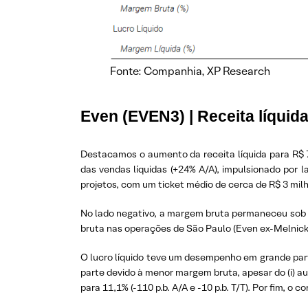
Fonte: Companhia, XP Research
Even (EVEN3) | Receita líqui
Destacamos o aumento da receita líquida para R$ 7
das vendas líquidas (+24% A/A), impulsionado por 
projetos, com um ticket médio de cerca de R$ 3 milh
No lado negativo, a margem bruta permaneceu sob p
bruta nas operações de São Paulo (Even ex-Melnick),
O lucro líquido teve um desempenho em grande parte
parte devido à menor margem bruta, apesar do (i) aume
para 11,1% (-110 p.b. A/A e -10 p.b. T/T). Por fim,