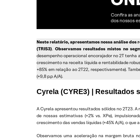
Neste relatório, apresentamos nossa análise dos 
(TRIS3)
.
Observamos resultados mistos no segm
desempenho operacional encorajador no 2T tenha aj
crescimento na receita líquida e rentabilidade rob
+85% em relação ao 2T22, respectivamente). També
(+9,8 p.p A/A).
Cyrela (CYRE3) | Resultados s
A Cyrela apresentou resultados sólidos no 2T23. A 
de nossas estimativas (+2% vs. XPe), impulsio
crescimento das vendas líquidas (+45% A/A), o que a
Observamos uma aceleração na margem bruta no 2º