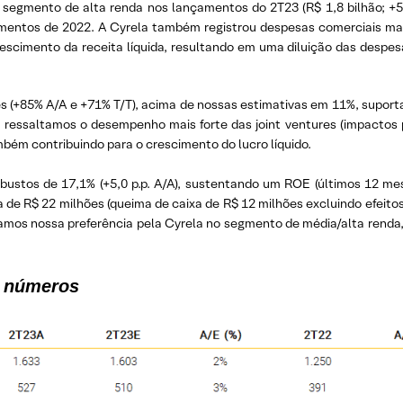
o segmento de alta renda nos lançamentos do 2T23 (R$ 1,8 bilhão; +5
ntos de 2022. A Cyrela também registrou despesas comerciais mais
cimento da receita líquida, resultando em uma diluição das despesa
ões (+85% A/A e +71% T/T), acima de nossas estimativas em 11%, supo
o, ressaltamos o desempenho mais forte das joint ventures (impactos
ambém contribuindo para o crescimento do lucro líquido.
obustos de 17,1% (+5,0 p.p. A/A), sustentando um ROE (últimos 12 me
xa de R$ 22 milhões (queima de caixa de R$ 12 milhões excluindo efe
eramos nossa preferência pela Cyrela no segmento de média/alta rend
m números