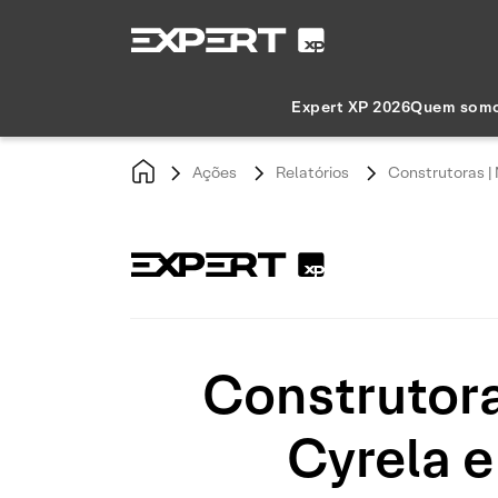
Expert XP 2026
Quem som
Ações
Relatórios
Construtoras |
Construtora
Cyrela 