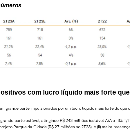
 números
sitivos com lucro líquido mais forte qu
m grande parte impulsionados por um lucro líquido mais forte do que 
nde parte estável, atingindo R$ 243 milhões (estável A/A e -3% T/T)
 projeto Parque da Cidade (R$ 27 milhões no 2T23); e (ii) maior presen