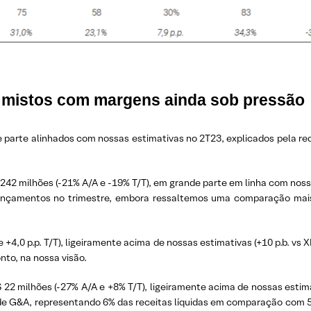
s mistos com margens ainda sob pressão
 parte alinhados com nossas estimativas no 2T23, explicados pela red
R$ 242 milhões (-21% A/A e -19% T/T), em grande parte em linha com no
lançamentos no trimestre, embora ressaltemos uma comparação mais 
+4,0 p.p. T/T), ligeiramente acima de nossas estimativas (+10 p.b. vs 
to, na nossa visão.
R$ 22 milhões (-27% A/A e +8% T/T), ligeiramente acima de nossas esti
s de G&A, representando 6% das receitas líquidas em comparação com