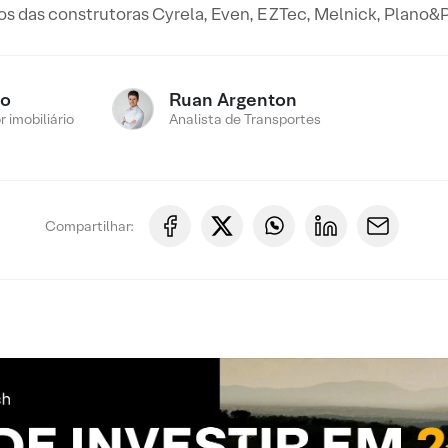
os das construtoras Cyrela, Even, EZTec, Melnick, Plano&P
ro
Ruan Argenton
 imobiliário
Analista de Transportes
Compartilhar: