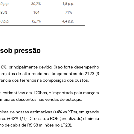
 sob pressão
6%, principalmente devido: (i) ao forte desempenho
 projetos de alta renda nos lançamentos do 2T23 (3
evância dos terrenos na composição dos custos.
sas estimativas em 120bps, e impactada pela margem
or maiores descontos nas vendas de estoque.
acima de nossas estimativas (+4% vs XPe), em grande
ros (+42% T/T). Dito isso, o ROE (anualizado) diminuiu
mo de caixa de R$ 58 milhões no 1T23).