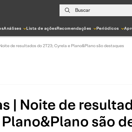
Buscar
os
Análises
Lista de ações
Recomendações
Periódicos
Apr
 Noite de resultados do 2T23; Cyrela e Plano&Plano são destaques
s | Noite de resulta
e Plano&Plano são d