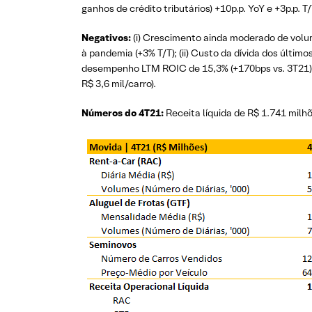
ganhos de crédito tributários) +10p.p. YoY e +3p.p. T/
Negativos:
(i) Crescimento ainda moderado de volum
à pandemia (+3% T/T); (ii) Custo da dívida dos últ
desempenho LTM ROIC de 15,3% (+170bps vs. 3T21); e 
R$ 3,6 mil/carro).
Números do 4T21:
Receita líquida de R$ 1.741 milhõ