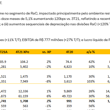
T.
e no segmento de RaC, impactado principalmente pelo ambiente restri
imos doze meses de 5,1% aumentando 120bps vs. 3T21, refletindo a rece
(iii) aumentos sequenciais de depreciação nas divisões RaC (+120% T/T
es (+11% T/T); EBITDA de R$ 777 milhões (+27% T/T); e lucro líquido de 