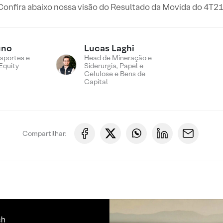
Confira abaixo nossa visão do Resultado da Movida do 4T21
uno
Lucas Laghi
sportes e
Head de Mineração e
Equity
Siderurgia, Papel e
Celulose e Bens de
Capital
Compartilhar: