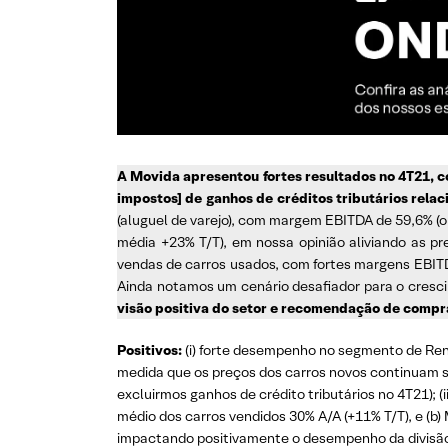
A Movida apresentou fortes resultados no 4T21, c
impostos] de ganhos de créditos tributários relac
(aluguel de varejo), com margem EBITDA de 59,6% (ou
média +23% T/T), em nossa opinião aliviando as p
vendas de carros usados, com fortes margens EBITDA
Ainda notamos um cenário desafiador para o cresci
visão positiva do setor e recomendação de compr
Positivos:
(i) forte desempenho no segmento de Rent
medida que os preços dos carros novos continuam su
excluirmos ganhos de crédito tributários no 4T21); 
médio dos carros vendidos 30% A/A (+11% T/T), e (b)
impactando positivamente o desempenho da divisão; 