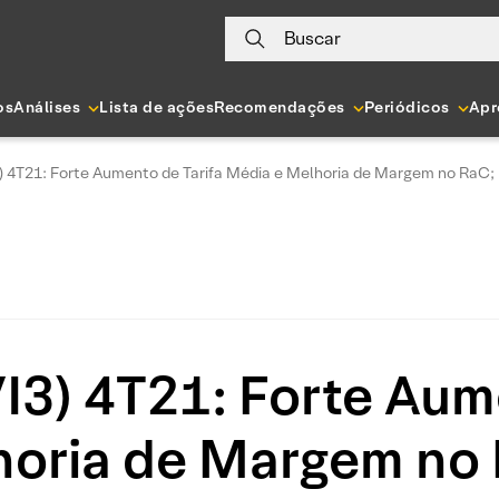
Buscar
os
Análises
Lista de ações
Recomendações
Periódicos
Apr
 4T21: Forte Aumento de Tarifa Média e Melhoria de Margem no RaC; 
3) 4T21: Forte Aume
oria de Margem no 