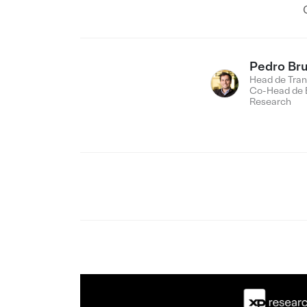
Pedro Br
Head de Tran
Co-Head de 
Research