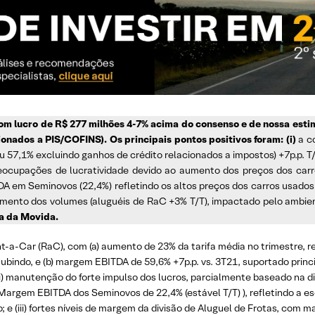
om lucro de R$ 277 milhões 4-7% acima do consenso e de nossa estima
ionados a PIS/COFINS). Os principais pontos positivos foram: (i)
a c
 57,1% excluindo ganhos de crédito relacionados a impostos) +7p.p. T/
reocupações de lucratividade devido ao aumento dos preços dos car
 em Seminovos (22,4%) refletindo os altos preços dos carros usados ​
mento dos volumes (aluguéis de RaC +3% T/T), impactado pelo ambiente
a da Movida.
-a-Car (RaC), com (a) aumento de 23% da tarifa média no trimestre, r
bindo, e (b) margem EBITDA de 59,6% +7p.p. vs. 3T21, suportado princi
(ii) manutenção do forte impulso dos lucros, parcialmente baseado na 
 Margem EBITDA dos Seminovos de 22,4% (estável T/T) ), refletindo a e
e (iii) fortes níveis de margem da divisão de Aluguel de Frotas, com 