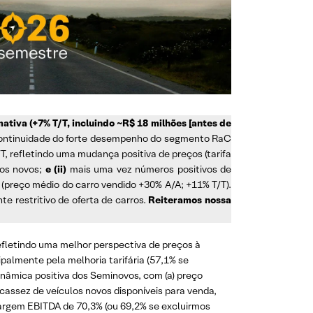
tiva (+7% T/T, incluindo ~R$ 18 milhões [antes de
ontinuidade do forte desempenho do segmento RaC
T, refletindo uma mudança positiva de preços (tarifa
ros novos;
e (ii)
mais uma vez números positivos de
​(preço médio do carro vendido +30% A/A; +11% T/T).
 restritivo de oferta de carros.
Reiteramos nossa
efletindo uma melhor perspectiva de preços à
palmente pela melhoria tarifária (57,1% se
dinâmica positiva dos Seminovos, com (a) preço
scassez de veículos novos disponíveis para venda,
margem EBITDA de 70,3% (ou 69,2% se excluirmos