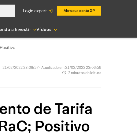
login expert
Abra sua conta XP
enda a Investir
Vídeos
Positivo
21/02/2022 23:06:57 • Atualizado em 21/02/2022 23:06:59
2 minutos de leitura
nto de Tarifa
RaC; Positivo