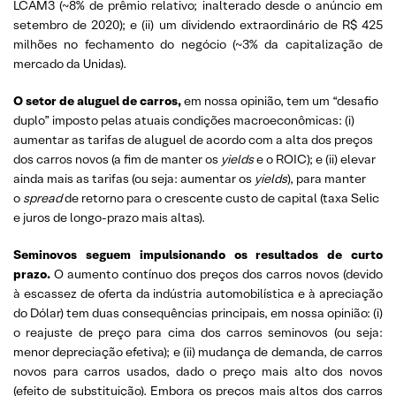
LCAM3 (~8% de prêmio relativo; inalterado desde o anúncio em
setembro de 2020); e (ii) um dividendo extraordinário de R$ 425
milhões no fechamento do negócio (~3% da capitalização de
mercado da Unidas).
O setor de aluguel de carros,
em nossa opinião, tem um “desafio
duplo” imposto pelas atuais condições macroeconômicas: (i)
aumentar as tarifas de aluguel de acordo com a alta dos preços
dos carros novos (a fim de manter os
yields
e o ROIC); e (ii) elevar
ainda mais as tarifas (ou seja: aumentar os
yields
), para manter
o
spread
de retorno para o crescente custo de capital (taxa Selic
e juros de longo-prazo mais altas).
Seminovos seguem impulsionando os resultados de curto
prazo.
O aumento contínuo dos preços dos carros novos (devido
à escassez de oferta da indústria automobilística e à apreciação
do Dólar) tem duas consequências principais, em nossa opinião: (i)
o reajuste de preço para cima dos carros seminovos (ou seja:
menor depreciação efetiva); e (ii) mudança de demanda, de carros
novos para carros usados, dado o preço mais alto dos novos
(efeito de substituição). Embora os preços mais altos dos carros