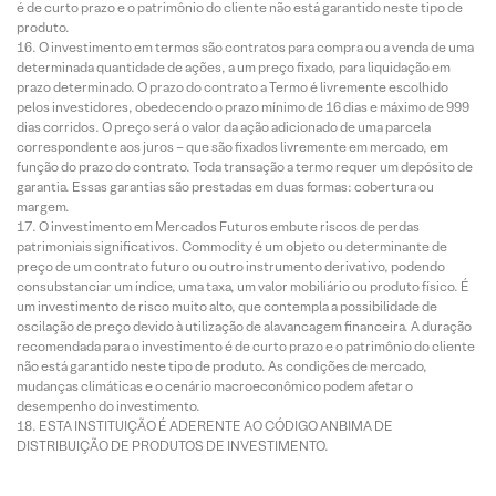
é de curto prazo e o patrimônio do cliente não está garantido neste tipo de
produto.
O investimento em termos são contratos para compra ou a venda de uma
determinada quantidade de ações, a um preço fixado, para liquidação em
prazo determinado. O prazo do contrato a Termo é livremente escolhido
pelos investidores, obedecendo o prazo mínimo de 16 dias e máximo de 999
dias corridos. O preço será o valor da ação adicionado de uma parcela
correspondente aos juros – que são fixados livremente em mercado, em
função do prazo do contrato. Toda transação a termo requer um depósito de
garantia. Essas garantias são prestadas em duas formas: cobertura ou
margem.
O investimento em Mercados Futuros embute riscos de perdas
patrimoniais significativos. Commodity é um objeto ou determinante de
preço de um contrato futuro ou outro instrumento derivativo, podendo
consubstanciar um índice, uma taxa, um valor mobiliário ou produto físico. É
um investimento de risco muito alto, que contempla a possibilidade de
oscilação de preço devido à utilização de alavancagem financeira. A duração
recomendada para o investimento é de curto prazo e o patrimônio do cliente
não está garantido neste tipo de produto. As condições de mercado,
mudanças climáticas e o cenário macroeconômico podem afetar o
desempenho do investimento.
ESTA INSTITUIÇÃO É ADERENTE AO CÓDIGO ANBIMA DE
DISTRIBUIÇÃO DE PRODUTOS DE INVESTIMENTO.