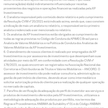
remuneração(es) é(são) indiretamente influenciada por receitas
provenientes dos negócios e operações financeiras realizadas pela XP
Investimentos.
O analista responsável pelo conteúdo deste relatório e pelo cumprimento
da Resolução CVM nº 20/2021 está indicado acima, sendo que, caso constem
a indicação de mais um analista no relatório, o responsável será o primeiro
analista credenciado a ser mencionado no relatório.
Os analistas da XP Investimentos estão obrigados ao cumprimento de
todas as regras previstas no Código de Conduta da APIMEC Brasil para o
Analista de Valores Mobiliários e na Política de Conduta dos Analistas de
Valores Mobiliários da XP Investimentos.
O atendimento de nossos clientes é realizado por empregados da XP
Investimentos ou por assessores de investimento que desempenham suas
atividades por meio da XP, em conformidade com a Resolução CVM nº
178/2023, os quais encontram-se registrados na Associação Nacional das
Corretoras e Distribuidoras de Títulos e Valores Mobiliários – ANCORD. O
assessor de investimento não pode realizar consultoria, administração ou
gestão de patrimônio de clientes, devendo atuar como intermediário e
solicitar autorização prévia do cliente para a realização de qualquer operação
no mercado de capitais.
Para fins de verificação da adequação do perfil do investidor aos serviços e
produtos de investimento oferecidos pela XP Investimentos, utilizamos a
metodologia de adequação dos produtos por portfólio, nos termos das
Regras e Procedimentos ANBIMA de Suitability nº 01 e do Código ANBIMA