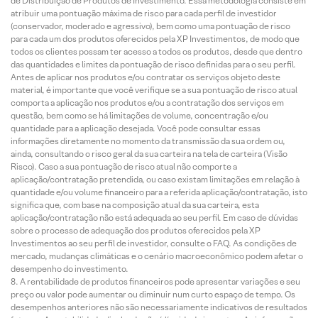
de Distribuição de Produtos de Investimento. Essa metodologia consiste em
atribuir uma pontuação máxima de risco para cada perfil de investidor
(conservador, moderado e agressivo), bem como uma pontuação de risco
para cada um dos produtos oferecidos pela XP Investimentos, de modo que
todos os clientes possam ter acesso a todos os produtos, desde que dentro
das quantidades e limites da pontuação de risco definidas para o seu perfil.
Antes de aplicar nos produtos e/ou contratar os serviços objeto deste
material, é importante que você verifique se a sua pontuação de risco atual
comporta a aplicação nos produtos e/ou a contratação dos serviços em
questão, bem como se há limitações de volume, concentração e/ou
quantidade para a aplicação desejada. Você pode consultar essas
informações diretamente no momento da transmissão da sua ordem ou,
ainda, consultando o risco geral da sua carteira na tela de carteira (Visão
Risco). Caso a sua pontuação de risco atual não comporte a
aplicação/contratação pretendida, ou caso existam limitações em relação à
quantidade e/ou volume financeiro para a referida aplicação/contratação, isto
significa que, com base na composição atual da sua carteira, esta
aplicação/contratação não está adequada ao seu perfil. Em caso de dúvidas
sobre o processo de adequação dos produtos oferecidos pela XP
Investimentos ao seu perfil de investidor, consulte o FAQ. As condições de
mercado, mudanças climáticas e o cenário macroeconômico podem afetar o
desempenho do investimento.
A rentabilidade de produtos financeiros pode apresentar variações e seu
preço ou valor pode aumentar ou diminuir num curto espaço de tempo. Os
desempenhos anteriores não são necessariamente indicativos de resultados