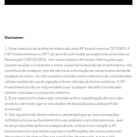
Disclaimer:
Este relatório de análise foi elaborado pela XP Investimentos CCTVM S.A.
(“XP Investimentos ou XP”) de acordo com todas as exigências previstas na
Resolução CVM 20/2021, tem como objetivo fornecer informações que
possam auxiliar o investidor a tomar sua própria decisão de investimento, não
constituindo qualquer tipo de oferta ou solicitação de compra e/ou venda de
qualquer produto. As informações contidas neste relatório são consideradas
válidas na data de sua divulgação e foram obtidas de fontes públicas. A XP
Investimentos não se responsabiliza por qualquer decisão tomada pelo
cliente com base no presente relatório.
Este relatório foi elaborado considerando a classificação de risco dos
produtos de modo a gerar resultados de alocação para cada perfil de
investidor.
O(s) signatário(s) deste relatório declara(m) que as recomendações
refletem única e exclusivamente suas análises e opiniões pessoais, que
foram produzidas de forma independente, inclusive em relação à XP
Investimentos e que estão sujeitas a modificações sem aviso prévio em
decorrência de alterações nas condições de mercado, e que sua(s)