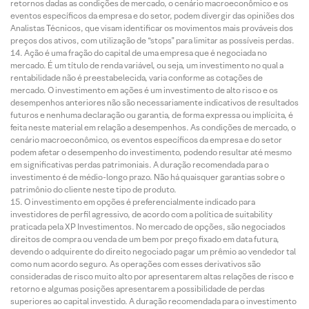
retornos dadas as condições de mercado, o cenário macroeconômico e os
eventos específicos da empresa e do setor, podem divergir das opiniões dos
Analistas Técnicos, que visam identificar os movimentos mais prováveis dos
preços dos ativos, com utilização de “stops” para limitar as possíveis perdas.
Ação é uma fração do capital de uma empresa que é negociada no
mercado. É um título de renda variável, ou seja, um investimento no qual a
rentabilidade não é preestabelecida, varia conforme as cotações de
mercado. O investimento em ações é um investimento de alto risco e os
desempenhos anteriores não são necessariamente indicativos de resultados
futuros e nenhuma declaração ou garantia, de forma expressa ou implícita, é
feita neste material em relação a desempenhos. As condições de mercado, o
cenário macroeconômico, os eventos específicos da empresa e do setor
podem afetar o desempenho do investimento, podendo resultar até mesmo
em significativas perdas patrimoniais. A duração recomendada para o
investimento é de médio-longo prazo. Não há quaisquer garantias sobre o
patrimônio do cliente neste tipo de produto.
O investimento em opções é preferencialmente indicado para
investidores de perfil agressivo, de acordo com a política de suitability
praticada pela XP Investimentos. No mercado de opções, são negociados
direitos de compra ou venda de um bem por preço fixado em data futura,
devendo o adquirente do direito negociado pagar um prêmio ao vendedor tal
como num acordo seguro. As operações com esses derivativos são
consideradas de risco muito alto por apresentarem altas relações de risco e
retorno e algumas posições apresentarem a possibilidade de perdas
superiores ao capital investido. A duração recomendada para o investimento