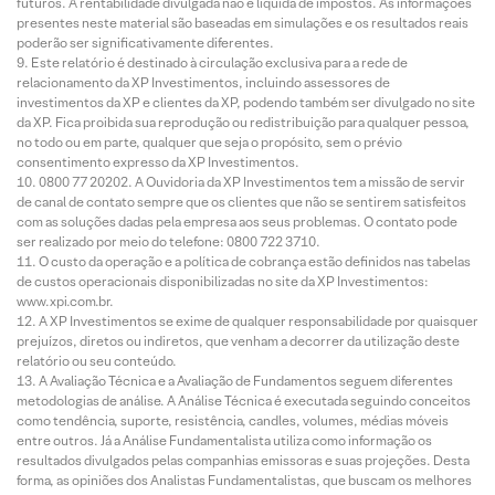
futuros. A rentabilidade divulgada não é líquida de impostos. As informações
presentes neste material são baseadas em simulações e os resultados reais
poderão ser significativamente diferentes.
Este relatório é destinado à circulação exclusiva para a rede de
relacionamento da XP Investimentos, incluindo assessores de
investimentos da XP e clientes da XP, podendo também ser divulgado no site
da XP. Fica proibida sua reprodução ou redistribuição para qualquer pessoa,
no todo ou em parte, qualquer que seja o propósito, sem o prévio
consentimento expresso da XP Investimentos.
0800 77 20202. A Ouvidoria da XP Investimentos tem a missão de servir
de canal de contato sempre que os clientes que não se sentirem satisfeitos
com as soluções dadas pela empresa aos seus problemas. O contato pode
ser realizado por meio do telefone: 0800 722 3710.
O custo da operação e a política de cobrança estão definidos nas tabelas
de custos operacionais disponibilizadas no site da XP Investimentos:
www.xpi.com.br.
A XP Investimentos se exime de qualquer responsabilidade por quaisquer
prejuízos, diretos ou indiretos, que venham a decorrer da utilização deste
relatório ou seu conteúdo.
A Avaliação Técnica e a Avaliação de Fundamentos seguem diferentes
metodologias de análise. A Análise Técnica é executada seguindo conceitos
como tendência, suporte, resistência, candles, volumes, médias móveis
entre outros. Já a Análise Fundamentalista utiliza como informação os
resultados divulgados pelas companhias emissoras e suas projeções. Desta
forma, as opiniões dos Analistas Fundamentalistas, que buscam os melhores