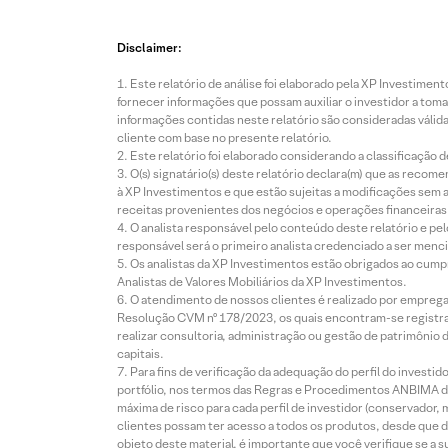
Disclaimer:
Este relatório de análise foi elaborado pela XP Investim
fornecer informações que possam auxiliar o investidor a toma
informações contidas neste relatório são consideradas válida
cliente com base no presente relatório.
Este relatório foi elaborado considerando a classificação d
O(s) signatário(s) deste relatório declara(m) que as reco
à XP Investimentos e que estão sujeitas a modificações sem 
receitas provenientes dos negócios e operações financeiras 
O analista responsável pelo conteúdo deste relatório e pe
responsável será o primeiro analista credenciado a ser menci
Os analistas da XP Investimentos estão obrigados ao cumpr
Analistas de Valores Mobiliários da XP Investimentos.
O atendimento de nossos clientes é realizado por empreg
Resolução CVM nº 178/2023, os quais encontram-se registrad
realizar consultoria, administração ou gestão de patrimônio 
capitais.
Para fins de verificação da adequação do perfil do invest
portfólio, nos termos das Regras e Procedimentos ANBIMA de
máxima de risco para cada perfil de investidor (conservado
clientes possam ter acesso a todos os produtos, desde que de
objeto deste material, é importante que você verifique se a