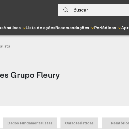
Buscar
os
Análises
Lista de ações
Recomendações
Periódicos
Apr
alista
es Grupo Fleury
Dados Fundamentalistas
Características
Relatório