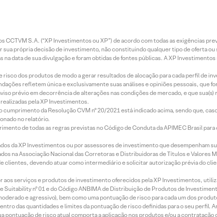
entos CCTVM S.A. (“XP Investimentos ou XP”) de acordo com todas as exigências p
r sua própria decisão de investimento, não constituindo qualquer tipo de oferta ou
s na data de sua divulgação e foram obtidas de fontes públicas. A XP Investimentos
e risco dos produtos de modo a gerar resultados de alocação para cada perfil de inv
mendações refletem única e exclusivamente suas análises e opiniões pessoais, que 
aviso prévio em decorrência de alterações nas condições de mercado, e que sua(s)
realizadas pela XP Investimentos.
lo cumprimento da Resolução CVM nº 20/2021 está indicado acima, sendo que, caso 
onado no relatório.
imento de todas as regras previstas no Código de Conduta da APIMEC Brasil para o 
ados da XP Investimentos ou por assessores de investimento que desempenham sua
os na Associação Nacional das Corretoras e Distribuidoras de Títulos e Valores 
de clientes, devendo atuar como intermediário e solicitar autorização prévia do cl
idor aos serviços e produtos de investimento oferecidos pela XP Investimentos, uti
 Suitability nº 01 e do Código ANBIMA de Distribuição de Produtos de Investimen
r, moderado e agressivo), bem como uma pontuação de risco para cada um dos produ
ntro das quantidades e limites da pontuação de risco definidas para o seu perfil. A
 sua pontuação de risco atual comporta a aplicação nos produtos e/ou a contratação