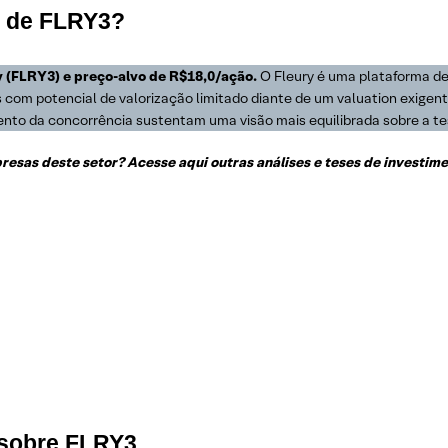
s de FLRY3?
 (FLRY3) e preço-alvo de R$18,0/ação.
O Fleury é uma plataforma de
om potencial de valorização limitado diante de um valuation exigente 
mento da concorrência sustentam uma visão mais equilibrada sobre a te
esas deste setor? Acesse aqui outras análises e teses de investime
 sobre FLRY3