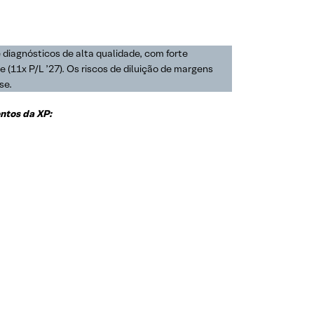
 diagnósticos de alta qualidade, com forte
(11x P/L ’27). Os riscos de diluição de margens
se.
ntos da XP: