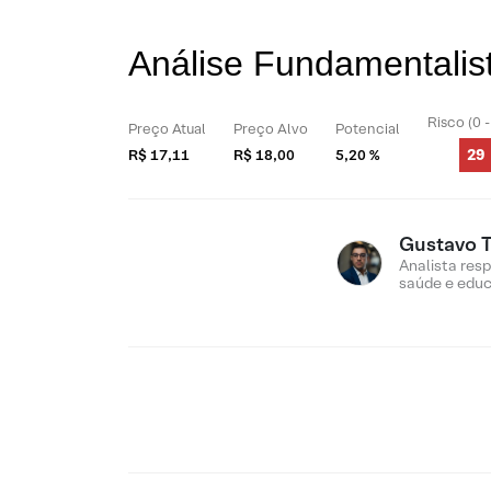
Análise Fundamentalis
Risco (0 
Preço Atual
Preço Alvo
Potencial
29
R$ 17,11
R$ 18,00
5,20 %
Gustavo T
Analista res
saúde e edu