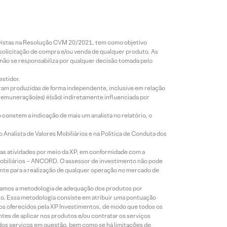
revistas na Resolução CVM 20/2021, tem como objetivo
 solicitação de compra e/ou venda de qualquer produto. As
 não se responsabiliza por qualquer decisão tomada pelo
estidor.
foram produzidas de forma independente, inclusive em relação
 remuneração(es) é(são) indiretamente influenciada por
constem a indicação de mais um analista no relatório, o
Analista de Valores Mobiliários e na Política de Conduta dos
s atividades por meio da XP, em conformidade com a
Mobiliários – ANCORD. O assessor de investimento não pode
iente para a realização de qualquer operação no mercado de
lizamos a metodologia de adequação dos produtos por
to. Essa metodologia consiste em atribuir uma pontuação
tos oferecidos pela XP Investimentos, de modo que todos os
ntes de aplicar nos produtos e/ou contratar os serviços
 dos serviços em questão, bem como se há limitações de