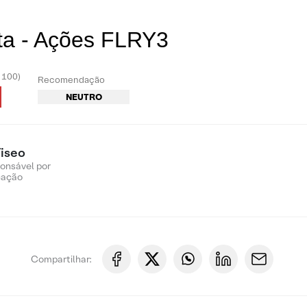
ta - Ações FLRY3
- 100)
Recomendação
NEUTRO
iseo
ponsável por
cação
Compartilhar: