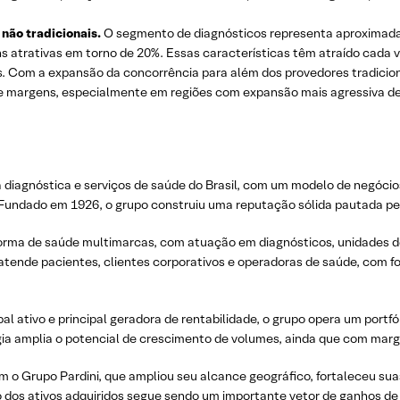
 não tradicionais.
O segmento de diagnósticos representa aproximadam
s atrativas em torno de 20%. Essas características têm atraído cada ve
s. Com a expansão da concorrência para além dos provedores tradiciona
re margens, especialmente em regiões com expansão mais agressiva d
na diagnóstica e serviços de saúde do Brasil, com um modelo de negó
. Fundado em 1926, o grupo construiu uma reputação sólida pautada pe
aforma de saúde multimarcas, com atuação em diagnósticos, unidades d
atende pacientes, clientes corporativos e operadoras de saúde, com fo
ativo e principal geradora de rentabilidade, o grupo opera um portfól
gia amplia o potencial de crescimento de volumes, ainda que com marge
om o Grupo Pardini, que ampliou seu alcance geográfico, fortaleceu s
o dos ativos adquiridos segue sendo um importante vetor de ganhos de