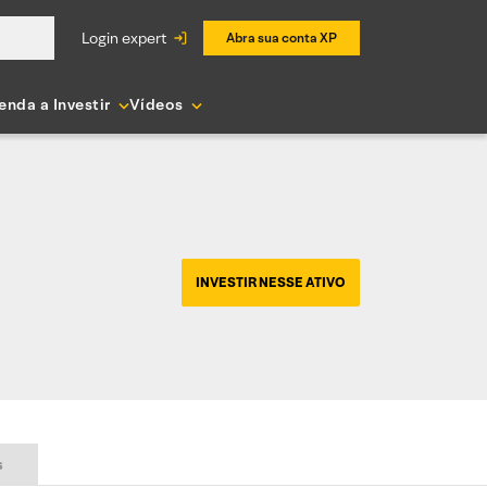
login expert
Abra sua conta XP
enda a Investir
Vídeos
INVESTIR NESSE ATIVO
s