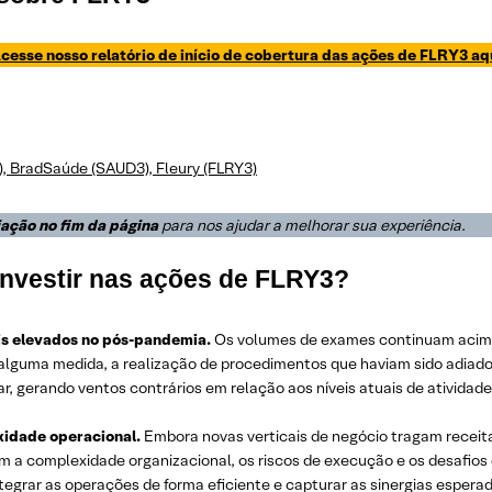
cesse nosso relatório de início de cobertura das ações de FLRY3 aq
, BradSaúde (SAUD3), Fleury (FLRY3)
iação no fim da página
para nos ajudar a melhorar sua experiência
.
 investir nas ações de FLRY3?
is elevados no pós-pandemia.
Os volumes de exames continuam acima 
 alguma medida, a realização de procedimentos que haviam sido adiad
r, gerando ventos contrários em relação aos níveis atuais de ativid
xidade operacional.
Embora novas verticais de negócio tragam receita
a complexidade organizacional, os riscos de execução e os desafios 
ntegrar as operações de forma eficiente e capturar as sinergias esper