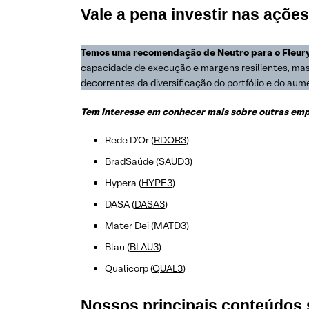
Vale a pena investir nas açõe
Temos uma recomendação de Neutro para o Fleury
capacidade de execução e margens resilientes, mas c
decorrentes da diversificação do portfólio e do au
Tem interesse em conhecer mais sobre outras empr
Rede D’Or (
RDOR3
)
BradSaúde (
SAUD3
)
Hypera (
HYPE3
)
DASA (
DASA3
)
Mater Dei (
MATD3
)
Blau (
BLAU3
)
Qualicorp (
QUAL3
)
Nossos principais conteúdos