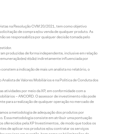
revistas na Resolução CVM 20/2021, tem como objetivo
 solicitação de compra e/ou venda de qualquer produto. As
 não se responsabiliza por qualquer decisão tomada pelo
estidor.
foram produzidas de forma independente, inclusive em relação
 remuneração(es) é(são) indiretamente influenciada por
constem a indicação de mais um analista no relatório, o
Analista de Valores Mobiliários e na Política de Conduta dos
s atividades por meio da XP, em conformidade com a
Mobiliários – ANCORD. O assessor de investimento não pode
iente para a realização de qualquer operação no mercado de
lizamos a metodologia de adequação dos produtos por
to. Essa metodologia consiste em atribuir uma pontuação
tos oferecidos pela XP Investimentos, de modo que todos os
ntes de aplicar nos produtos e/ou contratar os serviços
 dos serviços em questão, bem como se há limitações de