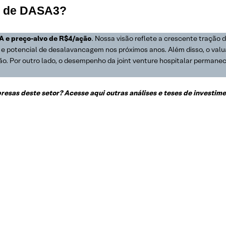
es de DASA3?
A e
preço-alvo de R$4/ação
. Nossa visão reflete a crescente tração
e potencial de desalavancagem nos próximos anos. Além disso, o valua
ção. Por outro lado, o desempenho da joint venture hospitalar permane
esas deste setor? Acesse aqui outras análises e teses de investime