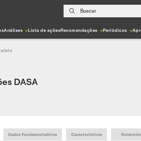
Buscar
os
Análises
Lista de ações
Recomendações
Periódicos
Apr
alista
ões DASA
Dados Fundamentalistas
Características
Relatório