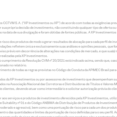
entos CCTVM S.A. (“XP Investimentos ou XP”) de acordo com todas as exigências p
r sua própria decisão de investimento, não constituindo qualquer tipo de oferta ou
s na data de sua divulgação e foram obtidas de fontes públicas. A XP Investimentos
e risco dos produtos de modo a gerar resultados de alocação para cada perfil de inv
mendações refletem única e exclusivamente suas análises e opiniões pessoais, que 
aviso prévio em decorrência de alterações nas condições de mercado, e que sua(s)
realizadas pela XP Investimentos.
lo cumprimento da Resolução CVM nº 20/2021 está indicado acima, sendo que, caso 
onado no relatório.
imento de todas as regras previstas no Código de Conduta da APIMEC Brasil para o 
ados da XP Investimentos ou por assessores de investimento que desempenham sua
os na Associação Nacional das Corretoras e Distribuidoras de Títulos e Valores 
de clientes, devendo atuar como intermediário e solicitar autorização prévia do cl
idor aos serviços e produtos de investimento oferecidos pela XP Investimentos, uti
 Suitability nº 01 e do Código ANBIMA de Distribuição de Produtos de Investimen
r, moderado e agressivo), bem como uma pontuação de risco para cada um dos produ
ntro das quantidades e limites da pontuação de risco definidas para o seu perfil. A
 sua pontuação de risco atual comporta a aplicação nos produtos e/ou a contratação