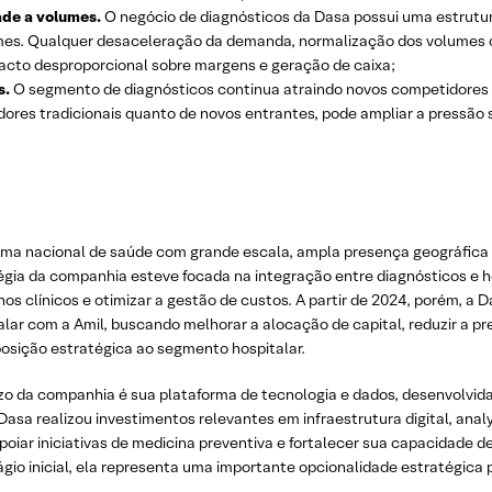
dade a volumes.
O negócio de diagnósticos da Dasa possui uma estrutur
lumes. Qualquer desaceleração da demanda, normalização dos volumes
acto desproporcional sobre margens e geração de caixa;
s.
O segmento de diagnósticos continua atraindo novos competidores 
ores tradicionais quanto de novos entrantes, pode ampliar a pressão s
ma nacional de saúde com grande escala, ampla presença geográfica e
égia da companhia esteve focada na integração entre diagnósticos e ho
hos clínicos e otimizar a gestão de custos. A partir de 2024, porém, 
lar com a Amil, buscando melhorar a alocação de capital, reduzir a pre
sição estratégica ao segmento hospitalar.
razo da companhia é sua plataforma de tecnologia e dados, desenvolvid
Dasa realizou investimentos relevantes em infraestrutura digital, analy
apoiar iniciativas de medicina preventiva e fortalecer sua capacidade
io inicial, ela representa uma importante opcionalidade estratégica 