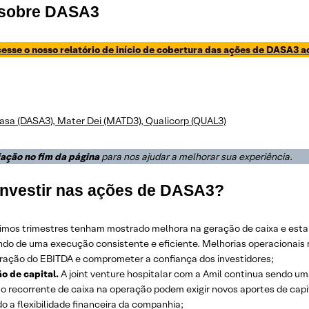
 sobre DASA3
esse o nosso relatório de início de cobertura das ações de DASA3 a
asa (DASA3), Mater Dei (MATD3), Qualicorp (QUAL3)
iação no fim da página
para nos ajudar a melhorar sua experiência
.
 investir nas ações de DASA3?
imos trimestres tenham mostrado melhora na geração de caixa e estab
o de uma execução consistente e eficiente. Melhorias operacionais 
ração do EBITDA e comprometer a confiança dos investidores;
o de capital.
A joint venture hospitalar com a Amil continua sendo uma
 recorrente de caixa na operação podem exigir novos aportes de capi
 a flexibilidade financeira da companhia;