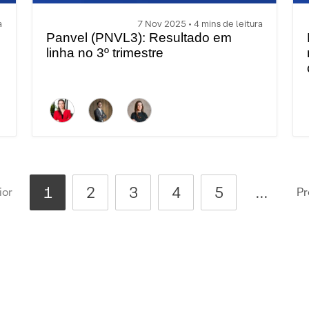
a
7 Nov 2025 • 4 mins de leitura
Panvel (PNVL3): Resultado em
linha no 3º trimestre
1
2
3
4
5
...
ior
Pr