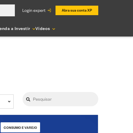
login expert
Abra sua conta XP
enda a Investir
Vídeos
CONSUMO E VAREJO