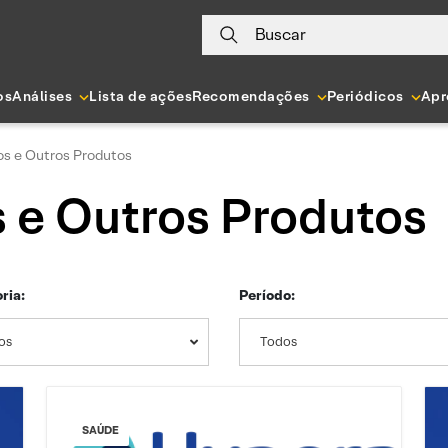
Buscar
os
Análises
Lista de ações
Recomendações
Periódicos
Apr
s e Outros Produtos
e Outros Produtos
ria:
Período:
os
Todos
SAÚDE