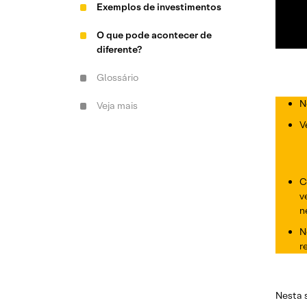
Exemplos de investimentos
O que pode acontecer de
diferente?
Glossário
N
Veja mais
V
C
v
n
N
r
Nesta 