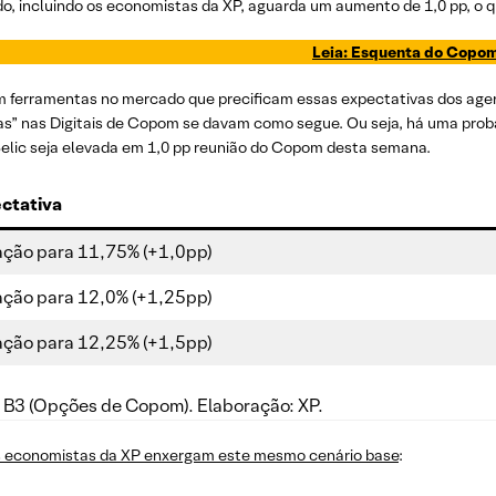
, incluindo os economistas da XP, aguarda um aumento de 1,0 pp, o qu
Leia: Esquenta do Copo
m ferramentas no mercado que precificam essas expectativas dos agen
as” nas Digitais de Copom se davam como segue. Ou seja, há uma proba
Selic seja elevada em 1,0 pp reunião do Copom desta semana.
ctativa
ação para 11,75% (+1,0pp)
ação para 12,0% (+1,25pp)
ação para 12,25% (+1,5pp)
: B3 (Opções de Copom). Elaboração: XP.
 economistas da XP enxergam este mesmo cenário base
: