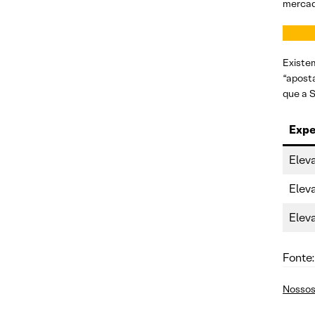
mercado
Existe
“apost
que a 
Expe
Elev
Elev
Elev
Fonte
Nossos