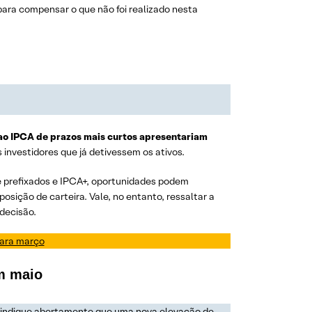
 para compensar o que não foi realizado nesta
 ao IPCA
de prazos mais curtos apresentariam
s investidores que já detivessem os ativos.
e prefixados e IPCA+, oportunidades podem
sição de carteira. Vale, no entanto, ressaltar a
 decisão.
ara março
em maio
 indique abertamente que uma nova elevação de