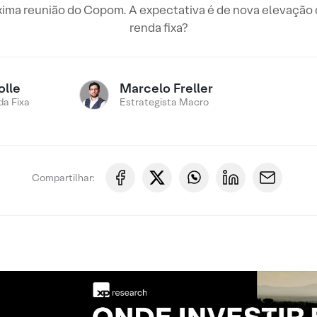
xima reunião do Copom. A expectativa é de nova elevação da 
renda fixa?
olle
Marcelo Freller
a Fixa
Estrategista Macro
Compartilhar: