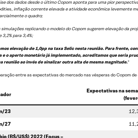
ise dos dados desde o último Copom aponta para uma pior perspectiva 
ities
, inflação corrente elevada e atividade econômica levemente m
parcialmente o quadro;
 simulações replicando o modelo do Copom sugerem elevação da proje
e 3,2% para 3,4%;
mos elevação de 1,0pp na taxa Selic nesta reunião. Para frente, co
a e o aperto monetário já implementado, acreditamos que seria pru
a reunião ao invés de sinalizar outra alta de mesma magnitude.
“
aração entre as expectativas do mercado nas vésperas do Copom de 
Expectativas na sem
cador
(fever
an/23
12,
an/27
11,
io (R$/US$) 2022 (Focus –