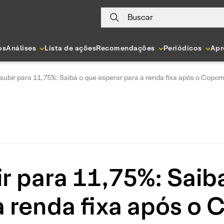
Buscar
os
Análises
Lista de ações
Recomendações
Periódicos
Apr
 subir para 11,75%: Saiba o que esperar para a renda fixa após o Copo
ir para 11,75%: Saib
a renda fixa após o