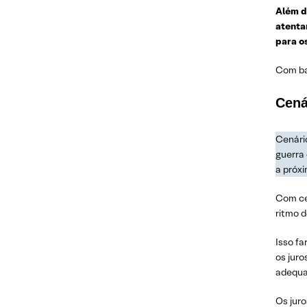
Além d
atenta
para o
Com ba
Cená
Cenário
guerra
a próxi
Com cen
ritmo d
Isso fa
os jur
adequa
Os jur