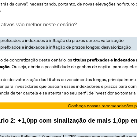
atrás da curva”, necessitando, portanto, de novas elevações no futuro
.
 ativos vão melhor neste cenário?
 prefixados e indexados à inflação de prazos curtos: valorização
 prefixados e indexados à inflação de prazos longos: desvalorização
o de concretização deste cenário, os
títulos prefixados e indexados
zação
. Ou seja, abriria a possibilidade de ganhos de capital para aquele
o de desvalorização dos títulos de vencimentos longos, principalment
r para investidores que buscam esses indexadores e prazos para compo
ncia de ter cautela e se atentar ao seu perfil de investidor ao tomar a
Conheça nossas recomendações p
rio 2: +1,0pp com sinalização de mais 1,0pp 
ão da taxa Selic em 1,0 pp, para 11,75%, porém com comunicação que