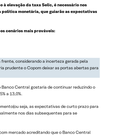
à elevação da taxa Selic, é necessário nos
política monetária, que guiarão as expectativas
os cenários mais prováveis:
 frente, considerando a incerteza gerada pela
ria prudente o Copom deixar as portas abertas para
o Banco Central gostaria de continuar reduzindo o
75% a 13,0%.
mento(ou seja, as expectativas de curto prazo para
dualmente nos dias subsequentes para se
o, com mercado acreditando que o Banco Central