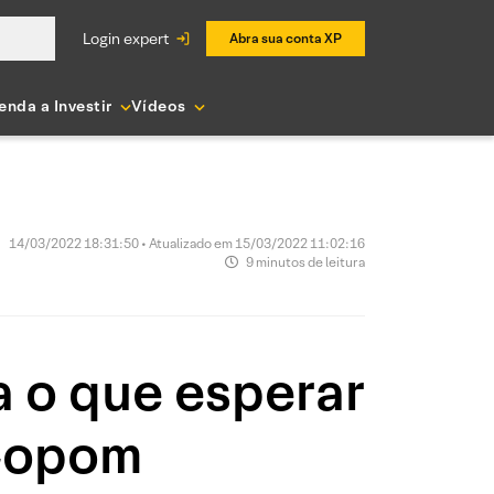
login expert
Abra sua conta XP
enda a Investir
Vídeos
m
14/03/2022 18:31:50 • Atualizado em 15/03/2022 11:02:16
9 minutos de leitura
a o que esperar
 Copom