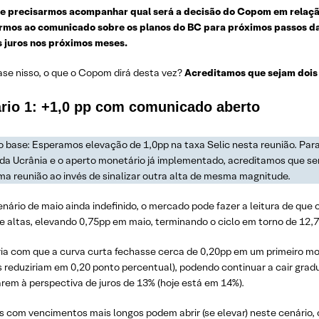
e precisarmos acompanhar qual será a decisão do Copom em relação 
rmos ao comunicado sobre os planos do BC para próximos passos da 
s juros nos próximos meses.
se nisso, o que o Copom dirá desta vez?
Acreditamos que sejam dois 
rio 1: +1,0 pp com comunicado aberto
 base: Esperamos elevação de 1,0pp na taxa Selic nesta reunião. Para
 da Ucrânia e o aperto monetário já implementado, acreditamos que se
ma reunião ao invés de sinalizar outra alta de mesma magnitude.
ário de maio ainda indefinido, o mercado pode fazer a leitura de que 
e altas, elevando 0,75pp em maio, terminando o ciclo em torno de 12,
ria com que a curva curta fechasse cerca de 0,20pp em um primeiro mo
os reduziriam em 0,20 ponto percentual), podendo continuar a cair gra
rem à perspectiva de juros de 13% (hoje está em 14%).
os com vencimentos mais longos podem abrir (se elevar) neste cenári