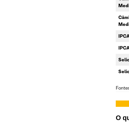
Medi
Câmb
Medi
IPCA
IPCA
Seli
Seli
Fontes
O qu