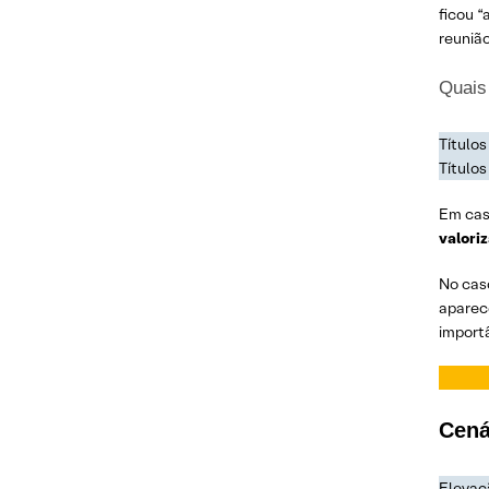
ficou “
reunião
Quais
Títulos
Títulos
Em cas
valori
No cas
aparece
importâ
Cená
Elevaç