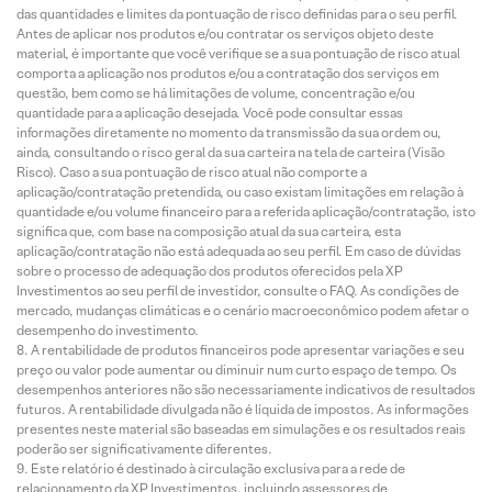
das quantidades e limites da pontuação de risco definidas para o seu perfil.
Antes de aplicar nos produtos e/ou contratar os serviços objeto deste
material, é importante que você verifique se a sua pontuação de risco atual
comporta a aplicação nos produtos e/ou a contratação dos serviços em
questão, bem como se há limitações de volume, concentração e/ou
quantidade para a aplicação desejada. Você pode consultar essas
informações diretamente no momento da transmissão da sua ordem ou,
ainda, consultando o risco geral da sua carteira na tela de carteira (Visão
Risco). Caso a sua pontuação de risco atual não comporte a
aplicação/contratação pretendida, ou caso existam limitações em relação à
quantidade e/ou volume financeiro para a referida aplicação/contratação, isto
significa que, com base na composição atual da sua carteira, esta
aplicação/contratação não está adequada ao seu perfil. Em caso de dúvidas
sobre o processo de adequação dos produtos oferecidos pela XP
Investimentos ao seu perfil de investidor, consulte o FAQ. As condições de
mercado, mudanças climáticas e o cenário macroeconômico podem afetar o
desempenho do investimento.
A rentabilidade de produtos financeiros pode apresentar variações e seu
preço ou valor pode aumentar ou diminuir num curto espaço de tempo. Os
desempenhos anteriores não são necessariamente indicativos de resultados
futuros. A rentabilidade divulgada não é líquida de impostos. As informações
presentes neste material são baseadas em simulações e os resultados reais
poderão ser significativamente diferentes.
Este relatório é destinado à circulação exclusiva para a rede de
relacionamento da XP Investimentos, incluindo assessores de