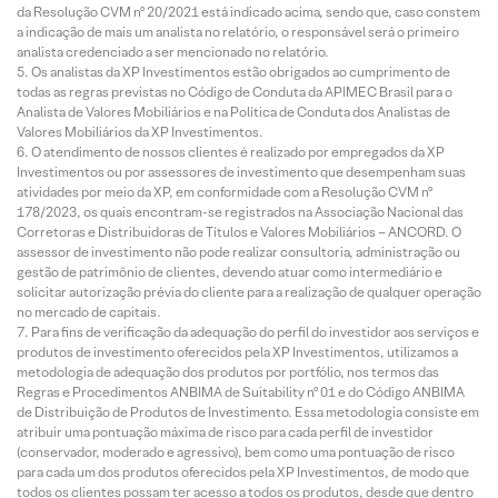
da Resolução CVM nº 20/2021 está indicado acima, sendo que, caso constem
a indicação de mais um analista no relatório, o responsável será o primeiro
analista credenciado a ser mencionado no relatório.
Os analistas da XP Investimentos estão obrigados ao cumprimento de
todas as regras previstas no Código de Conduta da APIMEC Brasil para o
Analista de Valores Mobiliários e na Política de Conduta dos Analistas de
Valores Mobiliários da XP Investimentos.
O atendimento de nossos clientes é realizado por empregados da XP
Investimentos ou por assessores de investimento que desempenham suas
atividades por meio da XP, em conformidade com a Resolução CVM nº
178/2023, os quais encontram-se registrados na Associação Nacional das
Corretoras e Distribuidoras de Títulos e Valores Mobiliários – ANCORD. O
assessor de investimento não pode realizar consultoria, administração ou
gestão de patrimônio de clientes, devendo atuar como intermediário e
solicitar autorização prévia do cliente para a realização de qualquer operação
no mercado de capitais.
Para fins de verificação da adequação do perfil do investidor aos serviços e
produtos de investimento oferecidos pela XP Investimentos, utilizamos a
metodologia de adequação dos produtos por portfólio, nos termos das
Regras e Procedimentos ANBIMA de Suitability nº 01 e do Código ANBIMA
de Distribuição de Produtos de Investimento. Essa metodologia consiste em
atribuir uma pontuação máxima de risco para cada perfil de investidor
(conservador, moderado e agressivo), bem como uma pontuação de risco
para cada um dos produtos oferecidos pela XP Investimentos, de modo que
todos os clientes possam ter acesso a todos os produtos, desde que dentro