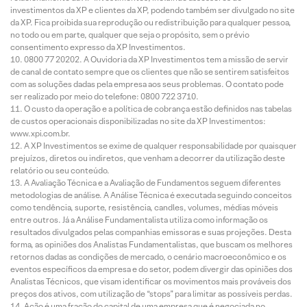
investimentos da XP e clientes da XP, podendo também ser divulgado no site
da XP. Fica proibida sua reprodução ou redistribuição para qualquer pessoa,
no todo ou em parte, qualquer que seja o propósito, sem o prévio
consentimento expresso da XP Investimentos.
0800 77 20202. A Ouvidoria da XP Investimentos tem a missão de servir
de canal de contato sempre que os clientes que não se sentirem satisfeitos
com as soluções dadas pela empresa aos seus problemas. O contato pode
ser realizado por meio do telefone: 0800 722 3710.
O custo da operação e a política de cobrança estão definidos nas tabelas
de custos operacionais disponibilizadas no site da XP Investimentos:
www.xpi.com.br.
A XP Investimentos se exime de qualquer responsabilidade por quaisquer
prejuízos, diretos ou indiretos, que venham a decorrer da utilização deste
relatório ou seu conteúdo.
A Avaliação Técnica e a Avaliação de Fundamentos seguem diferentes
metodologias de análise. A Análise Técnica é executada seguindo conceitos
como tendência, suporte, resistência, candles, volumes, médias móveis
entre outros. Já a Análise Fundamentalista utiliza como informação os
resultados divulgados pelas companhias emissoras e suas projeções. Desta
forma, as opiniões dos Analistas Fundamentalistas, que buscam os melhores
retornos dadas as condições de mercado, o cenário macroeconômico e os
eventos específicos da empresa e do setor, podem divergir das opiniões dos
Analistas Técnicos, que visam identificar os movimentos mais prováveis dos
preços dos ativos, com utilização de “stops” para limitar as possíveis perdas.
Ação é uma fração do capital de uma empresa que é negociada no