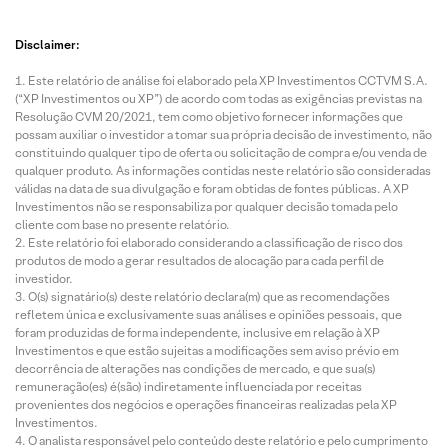
Disclaimer:
Este relatório de análise foi elaborado pela XP Investimentos CCTVM S.A.
(“XP Investimentos ou XP”) de acordo com todas as exigências previstas na
Resolução CVM 20/2021, tem como objetivo fornecer informações que
possam auxiliar o investidor a tomar sua própria decisão de investimento, não
constituindo qualquer tipo de oferta ou solicitação de compra e/ou venda de
qualquer produto. As informações contidas neste relatório são consideradas
válidas na data de sua divulgação e foram obtidas de fontes públicas. A XP
Investimentos não se responsabiliza por qualquer decisão tomada pelo
cliente com base no presente relatório.
Este relatório foi elaborado considerando a classificação de risco dos
produtos de modo a gerar resultados de alocação para cada perfil de
investidor.
O(s) signatário(s) deste relatório declara(m) que as recomendações
refletem única e exclusivamente suas análises e opiniões pessoais, que
foram produzidas de forma independente, inclusive em relação à XP
Investimentos e que estão sujeitas a modificações sem aviso prévio em
decorrência de alterações nas condições de mercado, e que sua(s)
remuneração(es) é(são) indiretamente influenciada por receitas
provenientes dos negócios e operações financeiras realizadas pela XP
Investimentos.
O analista responsável pelo conteúdo deste relatório e pelo cumprimento