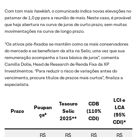
Com tom mais
hawkish
, o comunicado indica novas elevações no
patamar de 1,0 pp para a reunião de maio. Neste caso, é provável
que haja abertura na curva de juros de curto prazo, sem muitas
movimentações na curva de longo prazo.
“Os ativos pós-fixados se mantêm como os mais conservadores
do mercado e se beneficiam da alta na Selic, uma vez que sua
remuneração acompanha a taxa básica de juros”, comenta
Camilla Dolle, Head de Research de Renda Fixa da XP
Investimentos. “Para reduzir o risco de variações antes do
vencimento, procure títulos de prazos mais curtos”, finaliza a
especialista.
LCI e
Tesouro
CDB
Poupan
LCA
Prazo
Selic
(110%
ça*
(95%
2025**
CDI)
CDI)*
R$
R$
R$
R$