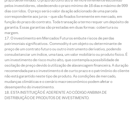
prazo determinado. O prazo do contrato a Termo é livremente escolhido
pelos investidores, obedecendo o prazo mínimo de 16 dias e máximo de 999
dias corridos. O preço será o valor da ação adicionado de uma parcela
correspondente aos juros – que são fixados livremente em mercado, em
função do prazo do contrato. Toda transação a termo requer um depósito de
garantia. Essas garantias são prestadas em duas formas: cobertura ou
margem.
O investimento em Mercados Futuros embute riscos de perdas
patrimoniais significativos. Commodity é um objeto ou determinante de
preço de um contrato futuro ou outro instrumento derivativo, podendo
consubstanciar um índice, uma taxa, um valor mobiliário ou produto físico. É
um investimento de risco muito alto, que contempla a possibilidade de
oscilação de preço devido à utilização de alavancagem financeira. A duração
recomendada para o investimento é de curto prazo e o patrimônio do cliente
não está garantido neste tipo de produto. As condições de mercado,
mudanças climáticas e o cenário macroeconômico podem afetar o
desempenho do investimento.
ESTA INSTITUIÇÃO É ADERENTE AO CÓDIGO ANBIMA DE
DISTRIBUIÇÃO DE PRODUTOS DE INVESTIMENTO.