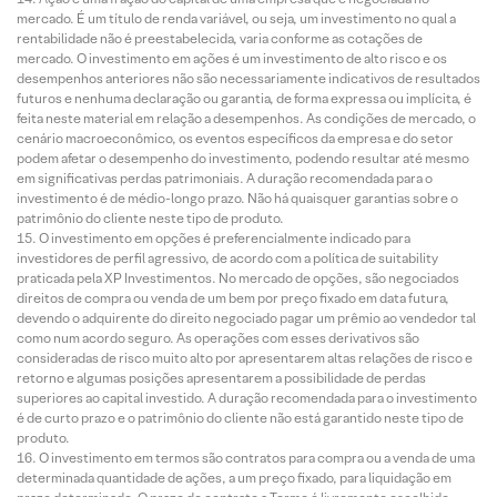
mercado. É um título de renda variável, ou seja, um investimento no qual a
rentabilidade não é preestabelecida, varia conforme as cotações de
mercado. O investimento em ações é um investimento de alto risco e os
desempenhos anteriores não são necessariamente indicativos de resultados
futuros e nenhuma declaração ou garantia, de forma expressa ou implícita, é
feita neste material em relação a desempenhos. As condições de mercado, o
cenário macroeconômico, os eventos específicos da empresa e do setor
podem afetar o desempenho do investimento, podendo resultar até mesmo
em significativas perdas patrimoniais. A duração recomendada para o
investimento é de médio-longo prazo. Não há quaisquer garantias sobre o
patrimônio do cliente neste tipo de produto.
O investimento em opções é preferencialmente indicado para
investidores de perfil agressivo, de acordo com a política de suitability
praticada pela XP Investimentos. No mercado de opções, são negociados
direitos de compra ou venda de um bem por preço fixado em data futura,
devendo o adquirente do direito negociado pagar um prêmio ao vendedor tal
como num acordo seguro. As operações com esses derivativos são
consideradas de risco muito alto por apresentarem altas relações de risco e
retorno e algumas posições apresentarem a possibilidade de perdas
superiores ao capital investido. A duração recomendada para o investimento
é de curto prazo e o patrimônio do cliente não está garantido neste tipo de
produto.
O investimento em termos são contratos para compra ou a venda de uma
determinada quantidade de ações, a um preço fixado, para liquidação em