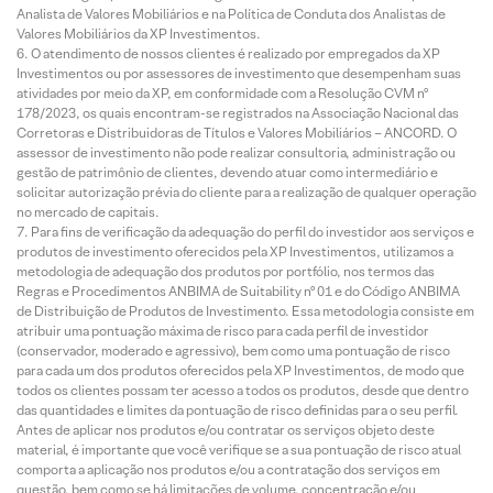
Analista de Valores Mobiliários e na Política de Conduta dos Analistas de
Valores Mobiliários da XP Investimentos.
O atendimento de nossos clientes é realizado por empregados da XP
Investimentos ou por assessores de investimento que desempenham suas
atividades por meio da XP, em conformidade com a Resolução CVM nº
178/2023, os quais encontram-se registrados na Associação Nacional das
Corretoras e Distribuidoras de Títulos e Valores Mobiliários – ANCORD. O
assessor de investimento não pode realizar consultoria, administração ou
gestão de patrimônio de clientes, devendo atuar como intermediário e
solicitar autorização prévia do cliente para a realização de qualquer operação
no mercado de capitais.
Para fins de verificação da adequação do perfil do investidor aos serviços e
produtos de investimento oferecidos pela XP Investimentos, utilizamos a
metodologia de adequação dos produtos por portfólio, nos termos das
Regras e Procedimentos ANBIMA de Suitability nº 01 e do Código ANBIMA
de Distribuição de Produtos de Investimento. Essa metodologia consiste em
atribuir uma pontuação máxima de risco para cada perfil de investidor
(conservador, moderado e agressivo), bem como uma pontuação de risco
para cada um dos produtos oferecidos pela XP Investimentos, de modo que
todos os clientes possam ter acesso a todos os produtos, desde que dentro
das quantidades e limites da pontuação de risco definidas para o seu perfil.
Antes de aplicar nos produtos e/ou contratar os serviços objeto deste
material, é importante que você verifique se a sua pontuação de risco atual
comporta a aplicação nos produtos e/ou a contratação dos serviços em
questão, bem como se há limitações de volume, concentração e/ou