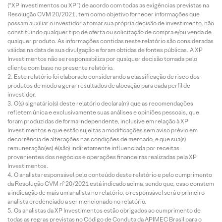
(“XP Investimentos ou XP”) de acordo com todas as exigências previstas na
Resolução CVM 20/2021, tem como objetivo fornecer informações que
possam auxiliar o investidor a tomar sua própria decisão de investimento, não
constituindo qualquer tipo de oferta ou solicitação de compra e/ou venda de
qualquer produto. As informações contidas neste relatório são consideradas
válidas na data de sua divulgação e foram obtidas de fontes públicas. A XP
Investimentos não se responsabiliza por qualquer decisão tomada pelo
cliente com base no presente relatório.
Este relatório foi elaborado considerando a classificação de risco dos
produtos de modo a gerar resultados de alocação para cada perfil de
investidor.
O(s) signatário(s) deste relatório declara(m) que as recomendações
refletem única e exclusivamente suas análises e opiniões pessoais, que
foram produzidas de forma independente, inclusive em relação à XP
Investimentos e que estão sujeitas a modificações sem aviso prévio em
decorrência de alterações nas condições de mercado, e que sua(s)
remuneração(es) é(são) indiretamente influenciada por receitas
provenientes dos negócios e operações financeiras realizadas pela XP
Investimentos.
O analista responsável pelo conteúdo deste relatório e pelo cumprimento
da Resolução CVM nº 20/2021 está indicado acima, sendo que, caso constem
a indicação de mais um analista no relatório, o responsável será o primeiro
analista credenciado a ser mencionado no relatório.
Os analistas da XP Investimentos estão obrigados ao cumprimento de
todas as regras previstas no Código de Conduta da APIMEC Brasil para o