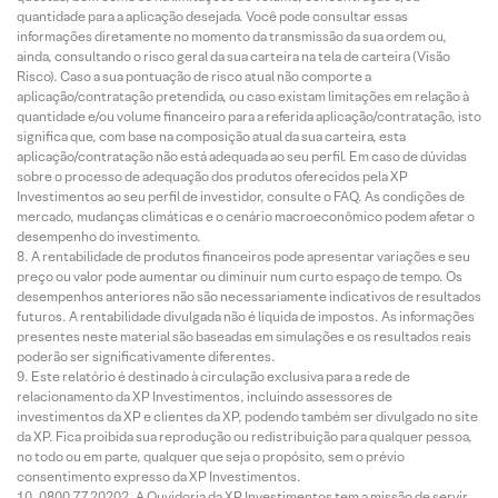
quantidade para a aplicação desejada. Você pode consultar essas
informações diretamente no momento da transmissão da sua ordem ou,
ainda, consultando o risco geral da sua carteira na tela de carteira (Visão
Risco). Caso a sua pontuação de risco atual não comporte a
aplicação/contratação pretendida, ou caso existam limitações em relação à
quantidade e/ou volume financeiro para a referida aplicação/contratação, isto
significa que, com base na composição atual da sua carteira, esta
aplicação/contratação não está adequada ao seu perfil. Em caso de dúvidas
sobre o processo de adequação dos produtos oferecidos pela XP
Investimentos ao seu perfil de investidor, consulte o FAQ. As condições de
mercado, mudanças climáticas e o cenário macroeconômico podem afetar o
desempenho do investimento.
A rentabilidade de produtos financeiros pode apresentar variações e seu
preço ou valor pode aumentar ou diminuir num curto espaço de tempo. Os
desempenhos anteriores não são necessariamente indicativos de resultados
futuros. A rentabilidade divulgada não é líquida de impostos. As informações
presentes neste material são baseadas em simulações e os resultados reais
poderão ser significativamente diferentes.
Este relatório é destinado à circulação exclusiva para a rede de
relacionamento da XP Investimentos, incluindo assessores de
investimentos da XP e clientes da XP, podendo também ser divulgado no site
da XP. Fica proibida sua reprodução ou redistribuição para qualquer pessoa,
no todo ou em parte, qualquer que seja o propósito, sem o prévio
consentimento expresso da XP Investimentos.
0800 77 20202. A Ouvidoria da XP Investimentos tem a missão de servir