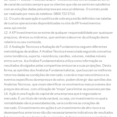
de canal de contato sempre que os clientes que não se sentirem satisfeitos
com as soluções dadas pela empresa aos seus problemas. O contato pode
ser realizado por meio do telefone: 0800 722 3710.
O custo da operação e a política de cobrança estão definidos nas tabelas
de custos operacionais disponibilizadas no site da XP Investimentos:
www.xpi.com.br.
A XP Investimentos se exime de qualquer responsabilidade por quaisquer
prejuízos, diretos ou indiretos, que venham a decorrer da utilização deste
relatório ou seu conteúdo.
A Avaliação Técnica e a Avaliação de Fundamentos seguem diferentes
metodologias de análise. A Análise Técnica é executada seguindo conceitos
como tendência, suporte, resistência, candles, volumes, médias móveis
entre outros. Já a Análise Fundamentalista utiliza como informação os
resultados divulgados pelas companhias emissoras e suas projeções. Desta
forma, as opiniões dos Analistas Fundamentalistas, que buscam os melhores
retornos dadas as condições de mercado, o cenário macroeconômico e os
eventos específicos da empresa e do setor, podem divergir das opiniões dos
Analistas Técnicos, que visam identificar os movimentos mais prováveis dos
preços dos ativos, com utilização de “stops” para limitar as possíveis perdas.
Ação é uma fração do capital de uma empresa que é negociada no
mercado. É um título de renda variável, ou seja, um investimento no qual a
rentabilidade não é preestabelecida, varia conforme as cotações de
mercado. O investimento em ações é um investimento de alto risco e os
desempenhos anteriores não são necessariamente indicativos de resultados