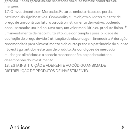
garantia. Essas garantias são prestadas em duas formas: cobertura ou
margem.
O investimento em Mercados Futuros embute riscos de perdas
patrimoniais significativos. Commodity é um objeto ou determinante de
preço de um contrato futuro ou outro instrumento derivativo, podendo
consubstanciar um índice, uma taxa, um valor mobiliário ou produto físico. É
um investimento de risco muito alto, que contempla a possibilidade de
oscilação de preço devido à utilização de alavancagem financeira. A duração
recomendada para o investimento é de curto prazo e o patrimônio do cliente
não está garantido neste tipo de produto. As condições de mercado,
mudanças climáticas e o cenário macroeconômico podem afetar o
desempenho do investimento.
ESTA INSTITUIÇÃO É ADERENTE AO CÓDIGO ANBIMA DE
DISTRIBUIÇÃO DE PRODUTOS DE INVESTIMENTO.
Análises