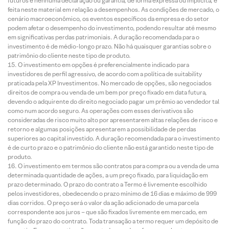
futuros e nenhuma declaração ou garantia, de forma expressa ou implícita, é
feita neste material em relação a desempenhos. As condições de mercado, o
cenário macroeconômico, os eventos específicos da empresa e do setor
podem afetar o desempenho do investimento, podendo resultar até mesmo
em significativas perdas patrimoniais. A duração recomendada para o
investimento é de médio-longo prazo. Não há quaisquer garantias sobre o
patrimônio do cliente neste tipo de produto.
O investimento em opções é preferencialmente indicado para
investidores de perfil agressivo, de acordo com a política de suitability
praticada pela XP Investimentos. No mercado de opções, são negociados
direitos de compra ou venda de um bem por preço fixado em data futura,
devendo o adquirente do direito negociado pagar um prêmio ao vendedor tal
como num acordo seguro. As operações com esses derivativos são
consideradas de risco muito alto por apresentarem altas relações de risco e
retorno e algumas posições apresentarem a possibilidade de perdas
superiores ao capital investido. A duração recomendada para o investimento
é de curto prazo e o patrimônio do cliente não está garantido neste tipo de
produto.
O investimento em termos são contratos para compra ou a venda de uma
determinada quantidade de ações, a um preço fixado, para liquidação em
prazo determinado. O prazo do contrato a Termo é livremente escolhido
pelos investidores, obedecendo o prazo mínimo de 16 dias e máximo de 999
dias corridos. O preço será o valor da ação adicionado de uma parcela
correspondente aos juros – que são fixados livremente em mercado, em
função do prazo do contrato. Toda transação a termo requer um depósito de