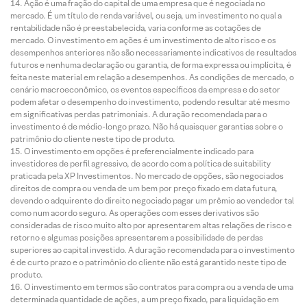
Ação é uma fração do capital de uma empresa que é negociada no
mercado. É um título de renda variável, ou seja, um investimento no qual a
rentabilidade não é preestabelecida, varia conforme as cotações de
mercado. O investimento em ações é um investimento de alto risco e os
desempenhos anteriores não são necessariamente indicativos de resultados
futuros e nenhuma declaração ou garantia, de forma expressa ou implícita, é
feita neste material em relação a desempenhos. As condições de mercado, o
cenário macroeconômico, os eventos específicos da empresa e do setor
podem afetar o desempenho do investimento, podendo resultar até mesmo
em significativas perdas patrimoniais. A duração recomendada para o
investimento é de médio-longo prazo. Não há quaisquer garantias sobre o
patrimônio do cliente neste tipo de produto.
O investimento em opções é preferencialmente indicado para
investidores de perfil agressivo, de acordo com a política de suitability
praticada pela XP Investimentos. No mercado de opções, são negociados
direitos de compra ou venda de um bem por preço fixado em data futura,
devendo o adquirente do direito negociado pagar um prêmio ao vendedor tal
como num acordo seguro. As operações com esses derivativos são
consideradas de risco muito alto por apresentarem altas relações de risco e
retorno e algumas posições apresentarem a possibilidade de perdas
superiores ao capital investido. A duração recomendada para o investimento
é de curto prazo e o patrimônio do cliente não está garantido neste tipo de
produto.
O investimento em termos são contratos para compra ou a venda de uma
determinada quantidade de ações, a um preço fixado, para liquidação em