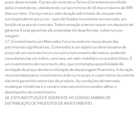
prazo determinado. O prazo do contrato a Termo é livremente escolhido
pelos investidores, obedecendo o prazo mínimo de 16 dias e máximo de 999
dias corridos. O preço será o valor da ação adicionado de uma parcela
correspondente aos juros – que são fixados livremente em mercado, em
função do prazo do contrato. Toda transação a termo requer um depósito de
garantia. Essas garantias são prestadas em duas formas: cobertura ou
margem.
O investimento em Mercados Futuros embute riscos de perdas
patrimoniais significativos. Commodity é um objeto ou determinante de
preço de um contrato futuro ou outro instrumento derivativo, podendo
consubstanciar um índice, uma taxa, um valor mobiliário ou produto físico. É
um investimento de risco muito alto, que contempla a possibilidade de
oscilação de preço devido à utilização de alavancagem financeira. A duração
recomendada para o investimento é de curto prazo e o patrimônio do cliente
não está garantido neste tipo de produto. As condições de mercado,
mudanças climáticas e o cenário macroeconômico podem afetar o
desempenho do investimento.
ESTA INSTITUIÇÃO É ADERENTE AO CÓDIGO ANBIMA DE
DISTRIBUIÇÃO DE PRODUTOS DE INVESTIMENTO.