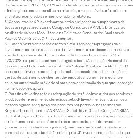
da Resolução CVM nº 20/2021 está indicado acima, sendo que, caso constem
a indicação de mais um analista no relatório, o responsável será o primeiro
analista credenciado a ser mencionado no relatório.
Os analistas da XP Investimentos estão obrigados ao cumprimento de
todas as regras previstas no Código de Conduta da APIMEC Brasil para o
Analista de Valores Mobiliários e na Política de Conduta dos Analistas de
Valores Mobiliários da XP Investimentos.
O atendimento de nossos clientes é realizado por empregados da XP
Investimentos ou por assessores de investimento que desempenham suas
atividades por meio da XP, em conformidade com a Resolução CVM nº
178/2023, os quais encontram-se registrados na Associação Nacional das
Corretoras e Distribuidoras de Títulos e Valores Mobiliários – ANCORD. O
assessor de investimento não pode realizar consultoria, administração ou
gestão de patrimônio de clientes, devendo atuar como intermediário e
solicitar autorização prévia do cliente para a realização de qualquer operação
no mercado de capitais.
Para fins de verificação da adequação do perfil do investidor aos serviços e
produtos de investimento oferecidos pela XP Investimentos, utilizamos a
metodologia de adequação dos produtos por portfólio, nos termos das
Regras e Procedimentos ANBIMA de Suitability nº 01 e do Código ANBIMA
de Distribuição de Produtos de Investimento. Essa metodologia consiste em
atribuir uma pontuação máxima de risco para cada perfil de investidor
(conservador, moderado e agressivo), bem como uma pontuação de risco
para cada um dos produtos oferecidos pela XP Investimentos, de modo que