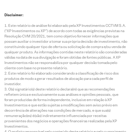
Disclaimer:
Este relatório de análise foi elaborado pela XP Investimentos CCTVM S.A.
(“XP Investimentos ou XP”) de acordo com todas as exigências previstas na
Resolução CVM 20/2021, tem como objetivo fornecer informações que
possam auxiliar o investidor a tomar sua própria decisão de investimento, não
constituindo qualquer tipo de oferta ou solicitação de compra e/ou venda de
qualquer produto. As informações contidas neste relatório são consideradas
válidas na data de sua divulgação e foram obtidas de fontes públicas. A XP
Investimentos não se responsabiliza por qualquer decisão tomada pelo
cliente com base no presente relatório.
Este relatório foi elaborado considerando a classificação de risco dos
produtos de modo a gerar resultados de alocação para cada perfil de
investidor.
O(s) signatário(s) deste relatório declara(m) que as recomendações
refletem única e exclusivamente suas análises e opiniões pessoais, que
foram produzidas de forma independente, inclusive em relação à XP
Investimentos e que estão sujeitas a modificações sem aviso prévio em
decorrência de alterações nas condições de mercado, e que sua(s)
remuneração(es) é(são) indiretamente influenciada por receitas
provenientes dos negócios e operações financeiras realizadas pela XP
Investimentos.
O analista responsável pelo conteúdo deste relatório e pelo cumprimento