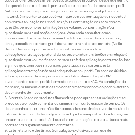
todos os clientes possam ter acesso a todos os produtos, desde que dentro
das quantidades e limites da pontuação de risco definidas para o seu perfil.
Antes de aplicar nos produtos e/ou contratar os serviços objeto deste
material, é importante que você verifique se a sua pontuação de risco atual
comporta a aplicação nos produtos e/ou a contratação dos serviços em
questão, bem como se há limitações de volume, concentração e/ou
quantidade para a aplicação desejada. Você pode consultar essas
informações diretamente no momento da transmissão da sua ordem ou,
ainda, consultando o risco geral da sua carteira na tela de carteira (Visão
Risco). Caso a sua pontuação de risco atual não comporte a
aplicação/contratação pretendida, ou caso existam limitações em relação à
quantidade e/ou volume financeiro para a referida aplicação/contratação, isto
significa que, com base na composição atual da sua carteira, esta
aplicação/contratação não está adequada ao seu perfil. Em caso de dúvidas
sobre o processo de adequação dos produtos oferecidos pela XP
Investimentos ao seu perfil de investidor, consulte o FAQ. As condições de
mercado, mudanças climáticas e o cenário macroeconômico podem afetar o
desempenho do investimento.
A rentabilidade de produtos financeiros pode apresentar variações e seu
preço ou valor pode aumentar ou diminuir num curto espaço de tempo. Os
desempenhos anteriores não são necessariamente indicativos de resultados
futuros. A rentabilidade divulgada não é líquida de impostos. As informações
presentes neste material são baseadas em simulações e os resultados reais
poderão ser significativamente diferentes.
Este relatório é destinado à circulação exclusiva para a rede de