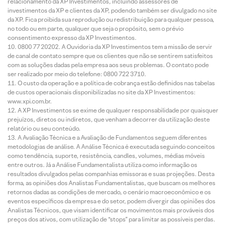
relacionamento da XP Investimentos, incluindo assessores de
investimentos da XP e clientes da XP, podendo também ser divulgado no site
da XP. Fica proibida sua reprodução ou redistribuição para qualquer pessoa,
no todo ou em parte, qualquer que seja o propósito, sem o prévio
consentimento expresso da XP Investimentos.
0800 77 20202. A Ouvidoria da XP Investimentos tem a missão de servir
de canal de contato sempre que os clientes que não se sentirem satisfeitos
com as soluções dadas pela empresa aos seus problemas. O contato pode
ser realizado por meio do telefone: 0800 722 3710.
O custo da operação e a política de cobrança estão definidos nas tabelas
de custos operacionais disponibilizadas no site da XP Investimentos:
www.xpi.com.br.
A XP Investimentos se exime de qualquer responsabilidade por quaisquer
prejuízos, diretos ou indiretos, que venham a decorrer da utilização deste
relatório ou seu conteúdo.
A Avaliação Técnica e a Avaliação de Fundamentos seguem diferentes
metodologias de análise. A Análise Técnica é executada seguindo conceitos
como tendência, suporte, resistência, candles, volumes, médias móveis
entre outros. Já a Análise Fundamentalista utiliza como informação os
resultados divulgados pelas companhias emissoras e suas projeções. Desta
forma, as opiniões dos Analistas Fundamentalistas, que buscam os melhores
retornos dadas as condições de mercado, o cenário macroeconômico e os
eventos específicos da empresa e do setor, podem divergir das opiniões dos
Analistas Técnicos, que visam identificar os movimentos mais prováveis dos
preços dos ativos, com utilização de “stops” para limitar as possíveis perdas.