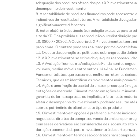
adequação dos produtos oferecidos pela XP Investimentos ao
desempenho do investimento.
A rentabilidade de produtos financeiros pode apresentar
indicativos de resultados futuros. A rentabilidade divulgada
significativamente diferentes.
Este relatório é destinado à circulação exclusiva para a 
site da XP. Fica proibida sua reprodução ou redistribuição p
0800 77 20202. A Ouvidoria da XP Investimentos tem a mi
problemas. O contato pode ser realizado por meio do telefon
O custo da operação e a política de cobrança estão defini
A XP Investimentos se exime de qualquer responsabilidade
A Avaliação Técnica e a Avaliação de Fundamentos seguem
volumes, médias móveis entre outros. Já a Análise Fundament
Fundamentalistas, que buscam os melhores retornos dadas as
Técnicos, que visam identificar os movimentos mais prováveis 
Ação é uma fração do capital de uma empresa que é negoci
cotações de mercado. O investimento em ações é um investi
garantia, de forma expressa ou implícita, é feita neste ma
afetar o desempenho do investimento, podendo resultar até 
sobre o patrimônio do cliente neste tipo de produto.
O investimento em opções é preferencialmente indicado pa
negociados direitos de compra ou venda de um bem por preço
com esses derivativos são consideradas de risco muito alto p
duração recomendada para o investimento é de curto prazo e 
O investimento em termos são contratos para compra ou a