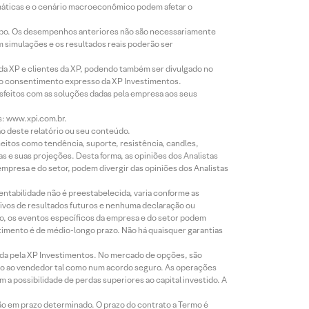
imáticas e o cenário macroeconômico podem afetar o
empo. Os desempenhos anteriores não são necessariamente
m simulações e os resultados reais poderão ser
 da XP e clientes da XP, podendo também ser divulgado no
évio consentimento expresso da XP Investimentos.
isfeitos com as soluções dadas pela empresa aos seus
s: www.xpi.com.br.
ão deste relatório ou seu conteúdo.
eitos como tendência, suporte, resistência, candles,
s e suas projeções. Desta forma, as opiniões dos Analistas
presa e do setor, podem divergir das opiniões dos Analistas
entabilidade não é preestabelecida, varia conforme as
ivos de resultados futuros e nenhuma declaração ou
co, os eventos específicos da empresa e do setor podem
timento é de médio-longo prazo. Não há quaisquer garantias
icada pela XP Investimentos. No mercado de opções, são
mio ao vendedor tal como num acordo seguro. As operações
a possibilidade de perdas superiores ao capital investido. A
ão em prazo determinado. O prazo do contrato a Termo é