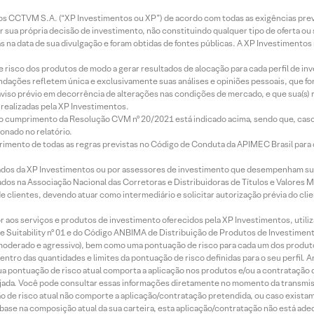
entos CCTVM S.A. (“XP Investimentos ou XP”) de acordo com todas as exigências p
r sua própria decisão de investimento, não constituindo qualquer tipo de oferta ou
s na data de sua divulgação e foram obtidas de fontes públicas. A XP Investimentos
e risco dos produtos de modo a gerar resultados de alocação para cada perfil de inv
mendações refletem única e exclusivamente suas análises e opiniões pessoais, que 
aviso prévio em decorrência de alterações nas condições de mercado, e que sua(s)
realizadas pela XP Investimentos.
lo cumprimento da Resolução CVM nº 20/2021 está indicado acima, sendo que, caso 
onado no relatório.
imento de todas as regras previstas no Código de Conduta da APIMEC Brasil para o 
ados da XP Investimentos ou por assessores de investimento que desempenham sua
os na Associação Nacional das Corretoras e Distribuidoras de Títulos e Valores 
de clientes, devendo atuar como intermediário e solicitar autorização prévia do cl
idor aos serviços e produtos de investimento oferecidos pela XP Investimentos, uti
 Suitability nº 01 e do Código ANBIMA de Distribuição de Produtos de Investimen
r, moderado e agressivo), bem como uma pontuação de risco para cada um dos produ
ntro das quantidades e limites da pontuação de risco definidas para o seu perfil. A
 sua pontuação de risco atual comporta a aplicação nos produtos e/ou a contratação
jada. Você pode consultar essas informações diretamente no momento da transmissã
ação de risco atual não comporte a aplicação/contratação pretendida, ou caso exista
m base na composição atual da sua carteira, esta aplicação/contratação não está ad