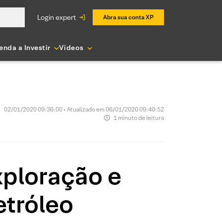
login expert
Abra sua conta XP
enda a Investir
Vídeos
02/01/2020 09:36:00 • Atualizado em 06/01/2020 09:40:52
1 minuto de leitura
xploração e
tróleo