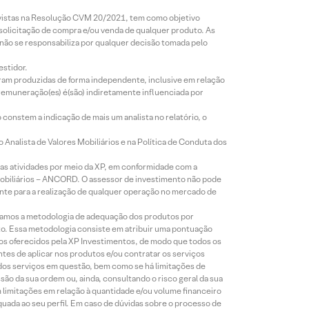
revistas na Resolução CVM 20/2021, tem como objetivo
 solicitação de compra e/ou venda de qualquer produto. As
 não se responsabiliza por qualquer decisão tomada pelo
estidor.
foram produzidas de forma independente, inclusive em relação
 remuneração(es) é(são) indiretamente influenciada por
constem a indicação de mais um analista no relatório, o
Analista de Valores Mobiliários e na Política de Conduta dos
s atividades por meio da XP, em conformidade com a
Mobiliários – ANCORD. O assessor de investimento não pode
iente para a realização de qualquer operação no mercado de
lizamos a metodologia de adequação dos produtos por
to. Essa metodologia consiste em atribuir uma pontuação
tos oferecidos pela XP Investimentos, de modo que todos os
ntes de aplicar nos produtos e/ou contratar os serviços
 dos serviços em questão, bem como se há limitações de
o da sua ordem ou, ainda, consultando o risco geral da sua
m limitações em relação à quantidade e/ou volume financeiro
equada ao seu perfil. Em caso de dúvidas sobre o processo de