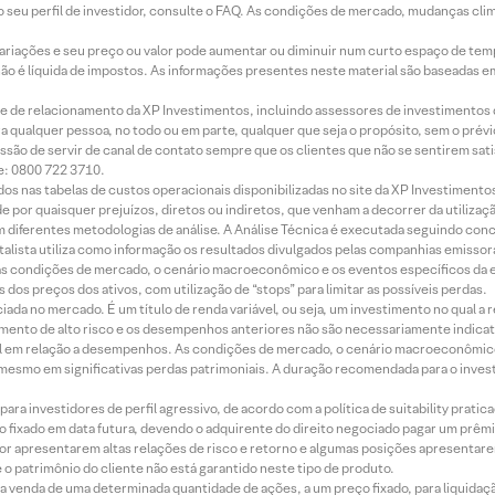
 seu perfil de investidor, consulte o FAQ. As condições de mercado, mudanças cl
 variações e seu preço ou valor pode aumentar ou diminuir num curto espaço de t
 não é líquida de impostos. As informações presentes neste material são baseadas e
rede de relacionamento da XP Investimentos, incluindo assessores de investimentos
ara qualquer pessoa, no todo ou em parte, qualquer que seja o propósito, sem o pr
ssão de servir de canal de contato sempre que os clientes que não se sentirem sat
e: 0800 722 3710.
dos nas tabelas de custos operacionais disponibilizadas no site da XP Investimento
 por quaisquer prejuízos, diretos ou indiretos, que venham a decorrer da utilizaç
 diferentes metodologias de análise. A Análise Técnica é executada seguindo conc
alista utiliza como informação os resultados divulgados pelas companhias emissora
 condições de mercado, o cenário macroeconômico e os eventos específicos da em
dos preços dos ativos, com utilização de “stops” para limitar as possíveis perdas.
ada no mercado. É um título de renda variável, ou seja, um investimento no qual a r
mento de alto risco e os desempenhos anteriores não são necessariamente indicat
terial em relação a desempenhos. As condições de mercado, o cenário macroeconômi
mesmo em significativas perdas patrimoniais. A duração recomendada para o inves
ra investidores de perfil agressivo, de acordo com a política de suitability prat
 fixado em data futura, devendo o adquirente do direito negociado pagar um prê
or apresentarem altas relações de risco e retorno e algumas posições apresentarem 
o patrimônio do cliente não está garantido neste tipo de produto.
 venda de uma determinada quantidade de ações, a um preço fixado, para liquidaç