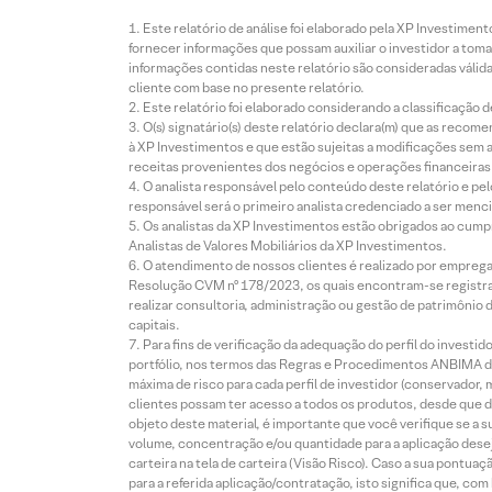
Este relatório de análise foi elaborado pela XP Investim
fornecer informações que possam auxiliar o investidor a toma
informações contidas neste relatório são consideradas válida
cliente com base no presente relatório.
Este relatório foi elaborado considerando a classificação d
O(s) signatário(s) deste relatório declara(m) que as reco
à XP Investimentos e que estão sujeitas a modificações sem 
receitas provenientes dos negócios e operações financeiras 
O analista responsável pelo conteúdo deste relatório e pe
responsável será o primeiro analista credenciado a ser menci
Os analistas da XP Investimentos estão obrigados ao cumpr
Analistas de Valores Mobiliários da XP Investimentos.
O atendimento de nossos clientes é realizado por empreg
Resolução CVM nº 178/2023, os quais encontram-se registrad
realizar consultoria, administração ou gestão de patrimônio 
capitais.
Para fins de verificação da adequação do perfil do invest
portfólio, nos termos das Regras e Procedimentos ANBIMA de
máxima de risco para cada perfil de investidor (conservado
clientes possam ter acesso a todos os produtos, desde que de
objeto deste material, é importante que você verifique se a
volume, concentração e/ou quantidade para a aplicação dese
carteira na tela de carteira (Visão Risco). Caso a sua pontu
para a referida aplicação/contratação, isto significa que, co