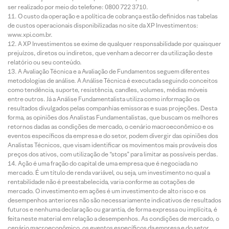
ser realizado por meio do telefone: 0800 722 3710.
O custo da operação e a política de cobrança estão definidos nas tabelas
de custos operacionais disponibilizadas no site da XP Investimentos:
www.xpi.com.br.
A XP Investimentos se exime de qualquer responsabilidade por quaisquer
prejuízos, diretos ou indiretos, que venham a decorrer da utilização deste
relatório ou seu conteúdo.
A Avaliação Técnica e a Avaliação de Fundamentos seguem diferentes
metodologias de análise. A Análise Técnica é executada seguindo conceitos
como tendência, suporte, resistência, candles, volumes, médias móveis
entre outros. Já a Análise Fundamentalista utiliza como informação os
resultados divulgados pelas companhias emissoras e suas projeções. Desta
forma, as opiniões dos Analistas Fundamentalistas, que buscam os melhores
retornos dadas as condições de mercado, o cenário macroeconômico e os
eventos específicos da empresa e do setor, podem divergir das opiniões dos
Analistas Técnicos, que visam identificar os movimentos mais prováveis dos
preços dos ativos, com utilização de “stops” para limitar as possíveis perdas.
Ação é uma fração do capital de uma empresa que é negociada no
mercado. É um título de renda variável, ou seja, um investimento no qual a
rentabilidade não é preestabelecida, varia conforme as cotações de
mercado. O investimento em ações é um investimento de alto risco e os
desempenhos anteriores não são necessariamente indicativos de resultados
futuros e nenhuma declaração ou garantia, de forma expressa ou implícita, é
feita neste material em relação a desempenhos. As condições de mercado, o
cenário macroeconômico, os eventos específicos da empresa e do setor