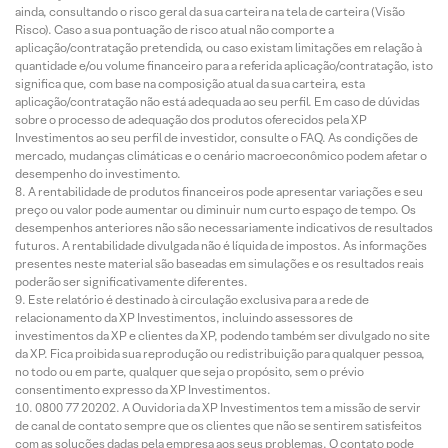
ainda, consultando o risco geral da sua carteira na tela de carteira (Visão
Risco). Caso a sua pontuação de risco atual não comporte a
aplicação/contratação pretendida, ou caso existam limitações em relação à
quantidade e/ou volume financeiro para a referida aplicação/contratação, isto
significa que, com base na composição atual da sua carteira, esta
aplicação/contratação não está adequada ao seu perfil. Em caso de dúvidas
sobre o processo de adequação dos produtos oferecidos pela XP
Investimentos ao seu perfil de investidor, consulte o FAQ. As condições de
mercado, mudanças climáticas e o cenário macroeconômico podem afetar o
desempenho do investimento.
A rentabilidade de produtos financeiros pode apresentar variações e seu
preço ou valor pode aumentar ou diminuir num curto espaço de tempo. Os
desempenhos anteriores não são necessariamente indicativos de resultados
futuros. A rentabilidade divulgada não é líquida de impostos. As informações
presentes neste material são baseadas em simulações e os resultados reais
poderão ser significativamente diferentes.
Este relatório é destinado à circulação exclusiva para a rede de
relacionamento da XP Investimentos, incluindo assessores de
investimentos da XP e clientes da XP, podendo também ser divulgado no site
da XP. Fica proibida sua reprodução ou redistribuição para qualquer pessoa,
no todo ou em parte, qualquer que seja o propósito, sem o prévio
consentimento expresso da XP Investimentos.
0800 77 20202. A Ouvidoria da XP Investimentos tem a missão de servir
de canal de contato sempre que os clientes que não se sentirem satisfeitos
com as soluções dadas pela empresa aos seus problemas. O contato pode