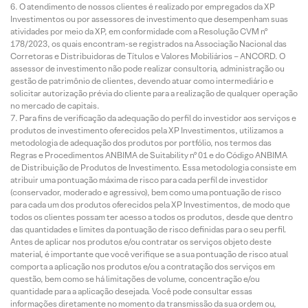
O atendimento de nossos clientes é realizado por empregados da XP
Investimentos ou por assessores de investimento que desempenham suas
atividades por meio da XP, em conformidade com a Resolução CVM nº
178/2023, os quais encontram-se registrados na Associação Nacional das
Corretoras e Distribuidoras de Títulos e Valores Mobiliários – ANCORD. O
assessor de investimento não pode realizar consultoria, administração ou
gestão de patrimônio de clientes, devendo atuar como intermediário e
solicitar autorização prévia do cliente para a realização de qualquer operação
no mercado de capitais.
Para fins de verificação da adequação do perfil do investidor aos serviços e
produtos de investimento oferecidos pela XP Investimentos, utilizamos a
metodologia de adequação dos produtos por portfólio, nos termos das
Regras e Procedimentos ANBIMA de Suitability nº 01 e do Código ANBIMA
de Distribuição de Produtos de Investimento. Essa metodologia consiste em
atribuir uma pontuação máxima de risco para cada perfil de investidor
(conservador, moderado e agressivo), bem como uma pontuação de risco
para cada um dos produtos oferecidos pela XP Investimentos, de modo que
todos os clientes possam ter acesso a todos os produtos, desde que dentro
das quantidades e limites da pontuação de risco definidas para o seu perfil.
Antes de aplicar nos produtos e/ou contratar os serviços objeto deste
material, é importante que você verifique se a sua pontuação de risco atual
comporta a aplicação nos produtos e/ou a contratação dos serviços em
questão, bem como se há limitações de volume, concentração e/ou
quantidade para a aplicação desejada. Você pode consultar essas
informações diretamente no momento da transmissão da sua ordem ou,