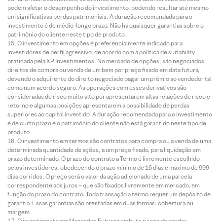
podem afetar o desempenho do investimento, podendo resultar até mesmo
em significativas perdas patrimoniais. A duração recomendada para o
investimento é de médio-longo prazo. Não há quaisquer garantias sobre o
patrimônio do cliente neste tipo de produto.
O investimento em opções é preferencialmente indicado para
investidores de perfil agressivo, de acordo com a política de suitability
praticada pela XP Investimentos. No mercado de opções, são negociados
direitos de compra ou venda de um bem por preço fixado em data futura,
devendo o adquirente do direito negociado pagar um prêmio ao vendedor tal
como num acordo seguro. As operações com esses derivativos são
consideradas de risco muito alto por apresentarem altas relações de risco e
retorno e algumas posições apresentarem a possibilidade de perdas
superiores ao capital investido. A duração recomendada para o investimento
é de curto prazo e o patrimônio do cliente não está garantido neste tipo de
produto.
O investimento em termos são contratos para compra ou a venda de uma
determinada quantidade de ações, a um preço fixado, para liquidação em
prazo determinado. O prazo do contrato a Termo é livremente escolhido
pelos investidores, obedecendo o prazo mínimo de 16 dias e máximo de 999
dias corridos. O preço será o valor da ação adicionado de uma parcela
correspondente aos juros – que são fixados livremente em mercado, em
função do prazo do contrato. Toda transação a termo requer um depósito de
garantia. Essas garantias são prestadas em duas formas: cobertura ou
margem.
O investimento em Mercados Futuros embute riscos de perdas