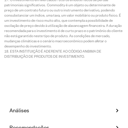
patrimoniais significativos. Commodity é um objeto ou determinante de
preço de um contrato futuro ou outro instrumento derivativo, podendo
consubstanciar um índice, uma taxa, um valor mobiliário ou produto físico. É
um investimento de risco muito alto, que contempla a possibilidade de
oscilação de preço devido à utilização de alavancagem financeira. A duração
recomendada para o investimento é de curto prazo e o patrimônio do cliente
não está garantido neste tipo de produto. As condições de mercado,
mudanças climáticas e o cenário macroeconômico podem afetar o
desempenho do investimento.
ESTA INSTITUIÇÃO É ADERENTE AO CÓDIGO ANBIMA DE
DISTRIBUIÇÃO DE PRODUTOS DE INVESTIMENTO.
Análises
Recomendações