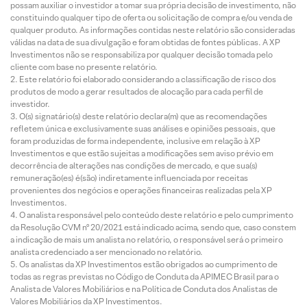
possam auxiliar o investidor a tomar sua própria decisão de investimento, não
constituindo qualquer tipo de oferta ou solicitação de compra e/ou venda de
qualquer produto. As informações contidas neste relatório são consideradas
válidas na data de sua divulgação e foram obtidas de fontes públicas. A XP
Investimentos não se responsabiliza por qualquer decisão tomada pelo
cliente com base no presente relatório.
Este relatório foi elaborado considerando a classificação de risco dos
produtos de modo a gerar resultados de alocação para cada perfil de
investidor.
O(s) signatário(s) deste relatório declara(m) que as recomendações
refletem única e exclusivamente suas análises e opiniões pessoais, que
foram produzidas de forma independente, inclusive em relação à XP
Investimentos e que estão sujeitas a modificações sem aviso prévio em
decorrência de alterações nas condições de mercado, e que sua(s)
remuneração(es) é(são) indiretamente influenciada por receitas
provenientes dos negócios e operações financeiras realizadas pela XP
Investimentos.
O analista responsável pelo conteúdo deste relatório e pelo cumprimento
da Resolução CVM nº 20/2021 está indicado acima, sendo que, caso constem
a indicação de mais um analista no relatório, o responsável será o primeiro
analista credenciado a ser mencionado no relatório.
Os analistas da XP Investimentos estão obrigados ao cumprimento de
todas as regras previstas no Código de Conduta da APIMEC Brasil para o
Analista de Valores Mobiliários e na Política de Conduta dos Analistas de
Valores Mobiliários da XP Investimentos.