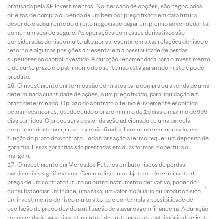
praticada pela XP Investimentos. No mercado de opções, são negociados
direitos de compra ou venda de um bem por preço fixado em data futura,
devendo o adquirente do direito negociado pagar um prêmio ao vendedor tal
como num acordo seguro. As operações com esses derivativos são
consideradas de risco muito alto por apresentarem altas relações de risco e
retorno e algumas posições apresentarem a possibilidade de perdas
superiores ao capital investido. A duração recomendada para o investimento
é de curto prazo e o patrimônio do cliente não está garantido neste tipo de
produto.
O investimento em termos são contratos para compra ou a venda de uma
determinada quantidade de ações, a um preço fixado, para liquidação em
prazo determinado. O prazo do contrato a Termo é livremente escolhido
pelos investidores, obedecendo o prazo mínimo de 16 dias e máximo de 999
dias corridos. O preço será o valor da ação adicionado de uma parcela
correspondente aos juros – que são fixados livremente em mercado, em
função do prazo do contrato. Toda transação a termo requer um depósito de
garantia. Essas garantias são prestadas em duas formas: cobertura ou
margem.
O investimento em Mercados Futuros embute riscos de perdas
patrimoniais significativos. Commodity é um objeto ou determinante de
preço de um contrato futuro ou outro instrumento derivativo, podendo
consubstanciar um índice, uma taxa, um valor mobiliário ou produto físico. É
um investimento de risco muito alto, que contempla a possibilidade de
oscilação de preço devido à utilização de alavancagem financeira. A duração
recomendada para o investimento é de curto prazo e o patrimônio do cliente