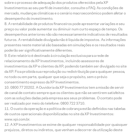
sobre o processo de adequação dos produtos oferecidos pela XP
Investimentos ao seu perfil de investidor, consulte o FAQ. As condições de
mercado, mudanças climáticas e o cenário macroeconômico podem afetar o
desempenho do investimento.
A rentabilidade de produtos financeiros pode apresentar variações e seu
preço ou valor pode aumentar ou diminuir num curto espaço de tempo. Os
desempenhos anteriores não são necessariamente indicativos de resultados
futuros. A rentabilidade divulgada não é líquida de impostos. As informações
presentes neste material são baseadas em simulações e os resultados reais
poderão ser significativamente diferentes.
Este relatório é destinado à circulação exclusiva para a rede de
relacionamento da XP Investimentos, incluindo assessores de
investimentos da XP e clientes da XP, podendo também ser divulgado no site
da XP. Fica proibida sua reprodução ou redistribuição para qualquer pessoa,
no todo ou em parte, qualquer que seja o propósito, sem o prévio
consentimento expresso da XP Investimentos.
0800 77 20202. A Ouvidoria da XP Investimentos tem a missão de servir
de canal de contato sempre que os clientes que não se sentirem satisfeitos
com as soluções dadas pela empresa aos seus problemas. O contato pode
ser realizado por meio do telefone: 0800 722 3710.
O custo da operação e a política de cobrança estão definidos nas tabelas
de custos operacionais disponibilizadas no site da XP Investimentos:
www.xpi.com.br.
A XP Investimentos se exime de qualquer responsabilidade por quaisquer
prejuízos, diretos ou indiretos, que venham a decorrer da utilização deste