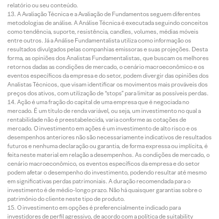
relatório ou seu conteúdo.
A Avaliação Técnica e a Avaliação de Fundamentos seguem diferentes
metodologias de análise. A Análise Técnica é executada seguindo conceitos
como tendência, suporte, resistência, candles, volumes, médias móveis
entre outros. Já a Análise Fundamentalista utiliza como informação os
resultados divulgados pelas companhias emissoras e suas projeções. Desta
forma, as opiniões dos Analistas Fundamentalistas, que buscam os melhores
retornos dadas as condições de mercado, o cenário macroeconômico e os
eventos específicos da empresa e do setor, podem divergir das opiniões dos
Analistas Técnicos, que visam identificar os movimentos mais prováveis dos
preços dos ativos, com utilização de “stops” para limitar as possíveis perdas.
Ação é uma fração do capital de uma empresa que é negociada no
mercado. É um título de renda variável, ou seja, um investimento no qual a
rentabilidade não é preestabelecida, varia conforme as cotações de
mercado. O investimento em ações é um investimento de alto risco e os
desempenhos anteriores não são necessariamente indicativos de resultados
futuros e nenhuma declaração ou garantia, de forma expressa ou implícita, é
feita neste material em relação a desempenhos. As condições de mercado, o
cenário macroeconômico, os eventos específicos da empresa e do setor
podem afetar o desempenho do investimento, podendo resultar até mesmo
em significativas perdas patrimoniais. A duração recomendada para o
investimento é de médio-longo prazo. Não há quaisquer garantias sobre o
patrimônio do cliente neste tipo de produto.
O investimento em opções é preferencialmente indicado para
investidores de perfil agressivo, de acordo com a política de suitability