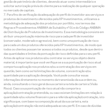
gestão de patrimônio de clientes, devendo atuar como intermediário e
solicitar autorização prévia do cliente para a realização de qualquer operação
no mercado de capitais.
Para fins de verificação da adequação do perfil do investidor aos serviços e
produtos de investimento oferecidos pela XP Investimentos, utilizamos a
metodologia de adequação dos produtos por portfólio, nos termos das
Regras e Procedimentos ANBIMA de Suitability nº 01 e do Código ANBIMA
de Distribuição de Produtos de Investimento. Essa metodologia consiste em
atribuir uma pontuação máxima de risco para cada perfil de investidor
(conservador, moderado e agressivo), bem como uma pontuação de risco
para cada um dos produtos oferecidos pela XP Investimentos, de modo que
todos os clientes possam ter acesso a todos os produtos, desde que dentro
das quantidades e limites da pontuação de risco definidas para o seu perfil.
Antes de aplicar nos produtos e/ou contratar os serviços objeto deste
material, é importante que você verifique se a sua pontuação de risco atual
comporta a aplicação nos produtos e/ou a contratação dos serviços em
questão, bem como se há limitações de volume, concentração e/ou
quantidade para a aplicação desejada. Você pode consultar essas
informações diretamente no momento da transmissão da sua ordem ou,
ainda, consultando o risco geral da sua carteira na tela de carteira (Visão
Risco). Caso a sua pontuação de risco atual não comporte a
aplicação/contratação pretendida, ou caso existam limitações em relação à
quantidade e/ou volume financeiro para a referida aplicação/contratação, isto
significa que, com base na composição atual da sua carteira, esta
aplicação/contratação não está adequada ao seu perfil. Em caso de dúvidas