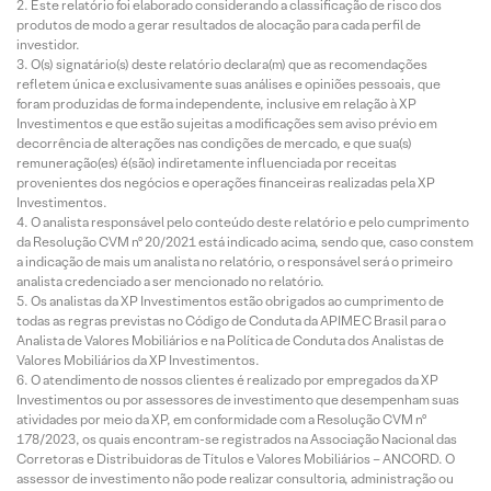
Este relatório foi elaborado considerando a classificação de risco dos
produtos de modo a gerar resultados de alocação para cada perfil de
investidor.
O(s) signatário(s) deste relatório declara(m) que as recomendações
refletem única e exclusivamente suas análises e opiniões pessoais, que
foram produzidas de forma independente, inclusive em relação à XP
Investimentos e que estão sujeitas a modificações sem aviso prévio em
decorrência de alterações nas condições de mercado, e que sua(s)
remuneração(es) é(são) indiretamente influenciada por receitas
provenientes dos negócios e operações financeiras realizadas pela XP
Investimentos.
O analista responsável pelo conteúdo deste relatório e pelo cumprimento
da Resolução CVM nº 20/2021 está indicado acima, sendo que, caso constem
a indicação de mais um analista no relatório, o responsável será o primeiro
analista credenciado a ser mencionado no relatório.
Os analistas da XP Investimentos estão obrigados ao cumprimento de
todas as regras previstas no Código de Conduta da APIMEC Brasil para o
Analista de Valores Mobiliários e na Política de Conduta dos Analistas de
Valores Mobiliários da XP Investimentos.
O atendimento de nossos clientes é realizado por empregados da XP
Investimentos ou por assessores de investimento que desempenham suas
atividades por meio da XP, em conformidade com a Resolução CVM nº
178/2023, os quais encontram-se registrados na Associação Nacional das
Corretoras e Distribuidoras de Títulos e Valores Mobiliários – ANCORD. O
assessor de investimento não pode realizar consultoria, administração ou