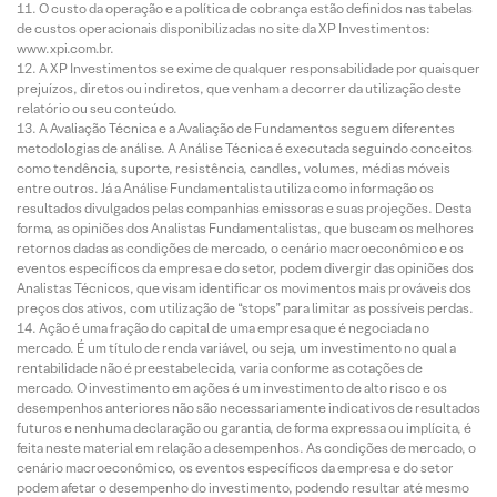
O custo da operação e a política de cobrança estão definidos nas tabelas
de custos operacionais disponibilizadas no site da XP Investimentos:
www.xpi.com.br.
A XP Investimentos se exime de qualquer responsabilidade por quaisquer
prejuízos, diretos ou indiretos, que venham a decorrer da utilização deste
relatório ou seu conteúdo.
A Avaliação Técnica e a Avaliação de Fundamentos seguem diferentes
metodologias de análise. A Análise Técnica é executada seguindo conceitos
como tendência, suporte, resistência, candles, volumes, médias móveis
entre outros. Já a Análise Fundamentalista utiliza como informação os
resultados divulgados pelas companhias emissoras e suas projeções. Desta
forma, as opiniões dos Analistas Fundamentalistas, que buscam os melhores
retornos dadas as condições de mercado, o cenário macroeconômico e os
eventos específicos da empresa e do setor, podem divergir das opiniões dos
Analistas Técnicos, que visam identificar os movimentos mais prováveis dos
preços dos ativos, com utilização de “stops” para limitar as possíveis perdas.
Ação é uma fração do capital de uma empresa que é negociada no
mercado. É um título de renda variável, ou seja, um investimento no qual a
rentabilidade não é preestabelecida, varia conforme as cotações de
mercado. O investimento em ações é um investimento de alto risco e os
desempenhos anteriores não são necessariamente indicativos de resultados
futuros e nenhuma declaração ou garantia, de forma expressa ou implícita, é
feita neste material em relação a desempenhos. As condições de mercado, o
cenário macroeconômico, os eventos específicos da empresa e do setor
podem afetar o desempenho do investimento, podendo resultar até mesmo