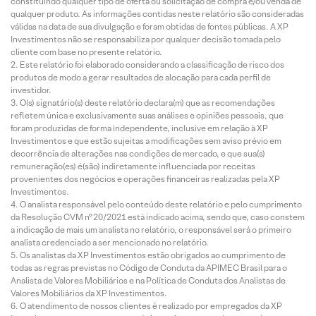
constituindo qualquer tipo de oferta ou solicitação de compra e/ou venda de
qualquer produto. As informações contidas neste relatório são consideradas
válidas na data de sua divulgação e foram obtidas de fontes públicas. A XP
Investimentos não se responsabiliza por qualquer decisão tomada pelo
cliente com base no presente relatório.
Este relatório foi elaborado considerando a classificação de risco dos
produtos de modo a gerar resultados de alocação para cada perfil de
investidor.
O(s) signatário(s) deste relatório declara(m) que as recomendações
refletem única e exclusivamente suas análises e opiniões pessoais, que
foram produzidas de forma independente, inclusive em relação à XP
Investimentos e que estão sujeitas a modificações sem aviso prévio em
decorrência de alterações nas condições de mercado, e que sua(s)
remuneração(es) é(são) indiretamente influenciada por receitas
provenientes dos negócios e operações financeiras realizadas pela XP
Investimentos.
O analista responsável pelo conteúdo deste relatório e pelo cumprimento
da Resolução CVM nº 20/2021 está indicado acima, sendo que, caso constem
a indicação de mais um analista no relatório, o responsável será o primeiro
analista credenciado a ser mencionado no relatório.
Os analistas da XP Investimentos estão obrigados ao cumprimento de
todas as regras previstas no Código de Conduta da APIMEC Brasil para o
Analista de Valores Mobiliários e na Política de Conduta dos Analistas de
Valores Mobiliários da XP Investimentos.
O atendimento de nossos clientes é realizado por empregados da XP