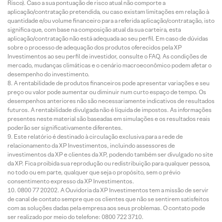
Risco). Caso a sua pontuação de risco atual não comporte a
aplicação/contratação pretendida, ou caso existam limitações em relação à
quantidade e/ou volume financeiro para a referida aplicação/contratação, isto
significa que, com base na composição atual da sua carteira, esta
aplicação/contratação não está adequada ao seu perfil. Em caso de dúvidas
sobre o processo de adequação dos produtos oferecidos pela XP
Investimentos ao seu perfil de investidor, consulte o FAQ. As condições de
mercado, mudanças climáticas e o cenário macroeconômico podem afetar o
desempenho do investimento.
A rentabilidade de produtos financeiros pode apresentar variações e seu
preço ou valor pode aumentar ou diminuir num curto espaço de tempo. Os
desempenhos anteriores não são necessariamente indicativos de resultados
futuros. A rentabilidade divulgada não é líquida de impostos. As informações
presentes neste material são baseadas em simulações e os resultados reais
poderão ser significativamente diferentes.
Este relatório é destinado à circulação exclusiva para a rede de
relacionamento da XP Investimentos, incluindo assessores de
investimentos da XP e clientes da XP, podendo também ser divulgado no site
da XP. Fica proibida sua reprodução ou redistribuição para qualquer pessoa,
no todo ou em parte, qualquer que seja o propósito, sem o prévio
consentimento expresso da XP Investimentos.
0800 77 20202. A Ouvidoria da XP Investimentos tem a missão de servir
de canal de contato sempre que os clientes que não se sentirem satisfeitos
com as soluções dadas pela empresa aos seus problemas. O contato pode
ser realizado por meio do telefone: 0800 722 3710.