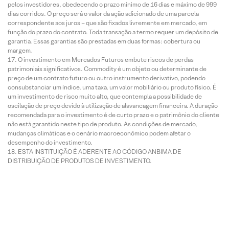
pelos investidores, obedecendo o prazo mínimo de 16 dias e máximo de 999
dias corridos. O preço será o valor da ação adicionado de uma parcela
correspondente aos juros – que são fixados livremente em mercado, em
função do prazo do contrato. Toda transação a termo requer um depósito de
garantia. Essas garantias são prestadas em duas formas: cobertura ou
margem.
O investimento em Mercados Futuros embute riscos de perdas
patrimoniais significativos. Commodity é um objeto ou determinante de
preço de um contrato futuro ou outro instrumento derivativo, podendo
consubstanciar um índice, uma taxa, um valor mobiliário ou produto físico. É
um investimento de risco muito alto, que contempla a possibilidade de
oscilação de preço devido à utilização de alavancagem financeira. A duração
recomendada para o investimento é de curto prazo e o patrimônio do cliente
não está garantido neste tipo de produto. As condições de mercado,
mudanças climáticas e o cenário macroeconômico podem afetar o
desempenho do investimento.
ESTA INSTITUIÇÃO É ADERENTE AO CÓDIGO ANBIMA DE
DISTRIBUIÇÃO DE PRODUTOS DE INVESTIMENTO.