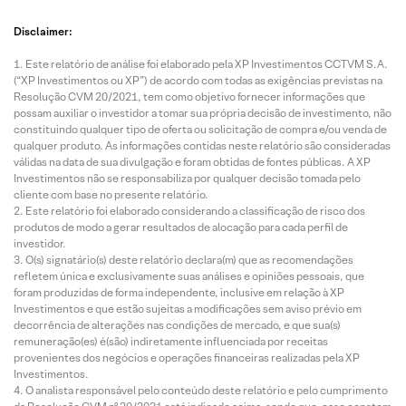
Disclaimer:
Este relatório de análise foi elaborado pela XP Investimentos CCTVM S.A.
(“XP Investimentos ou XP”) de acordo com todas as exigências previstas na
Resolução CVM 20/2021, tem como objetivo fornecer informações que
possam auxiliar o investidor a tomar sua própria decisão de investimento, não
constituindo qualquer tipo de oferta ou solicitação de compra e/ou venda de
qualquer produto. As informações contidas neste relatório são consideradas
válidas na data de sua divulgação e foram obtidas de fontes públicas. A XP
Investimentos não se responsabiliza por qualquer decisão tomada pelo
cliente com base no presente relatório.
Este relatório foi elaborado considerando a classificação de risco dos
produtos de modo a gerar resultados de alocação para cada perfil de
investidor.
O(s) signatário(s) deste relatório declara(m) que as recomendações
refletem única e exclusivamente suas análises e opiniões pessoais, que
foram produzidas de forma independente, inclusive em relação à XP
Investimentos e que estão sujeitas a modificações sem aviso prévio em
decorrência de alterações nas condições de mercado, e que sua(s)
remuneração(es) é(são) indiretamente influenciada por receitas
provenientes dos negócios e operações financeiras realizadas pela XP
Investimentos.
O analista responsável pelo conteúdo deste relatório e pelo cumprimento