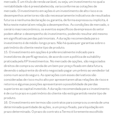
mercado. É um título de renda variável, ou seja, um investimento no qual a
rentabilidade não é preestabelecida, varia conforme as cotações de
mercado. O investimento em ações é um investimento de alto risco e os
desempenhos anteriores não são necessariamente indicativos de resultados
futuros e nenhuma declaração ou garantia, de forma expressa ou implícita, é
feita neste material em relação a desempenhos. As condições de mercado, o
cenário macroeconômico, os eventos específicos da empresa e do setor
podem afetar o desempenho do investimento, podendo resultar até mesmo
em significativas perdas patrimoniais. A duração recomendada para o
investimento é de médio-longo prazo. Não há quaisquer garantias sobre o
patrimônio do cliente neste tipo de produto.
O investimento em opções é preferencialmente indicado para
investidores de perfil agressivo, de acordo com a política de suitability
praticada pela XP Investimentos. No mercado de opções, são negociados
direitos de compra ou venda de um bem por preço fixado em data futura,
devendo o adquirente do direito negociado pagar um prêmio ao vendedor tal
como num acordo seguro. As operações com esses derivativos são
consideradas de risco muito alto por apresentarem altas relações de risco e
retorno e algumas posições apresentarem a possibilidade de perdas
superiores ao capital investido. A duração recomendada para o investimento
é de curto prazo e o patrimônio do cliente não está garantido neste tipo de
produto.
O investimento em termos são contratos para compra ou a venda de uma
determinada quantidade de ações, a um preço fixado, para liquidação em
prazo determinado. O prazo do contrato a Termo é livremente escolhido