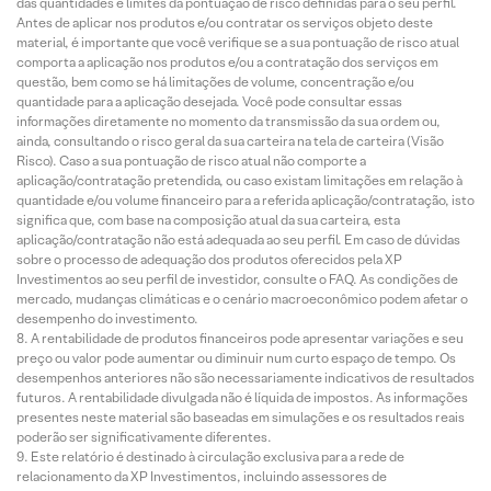
das quantidades e limites da pontuação de risco definidas para o seu perfil.
Antes de aplicar nos produtos e/ou contratar os serviços objeto deste
material, é importante que você verifique se a sua pontuação de risco atual
comporta a aplicação nos produtos e/ou a contratação dos serviços em
questão, bem como se há limitações de volume, concentração e/ou
quantidade para a aplicação desejada. Você pode consultar essas
informações diretamente no momento da transmissão da sua ordem ou,
ainda, consultando o risco geral da sua carteira na tela de carteira (Visão
Risco). Caso a sua pontuação de risco atual não comporte a
aplicação/contratação pretendida, ou caso existam limitações em relação à
quantidade e/ou volume financeiro para a referida aplicação/contratação, isto
significa que, com base na composição atual da sua carteira, esta
aplicação/contratação não está adequada ao seu perfil. Em caso de dúvidas
sobre o processo de adequação dos produtos oferecidos pela XP
Investimentos ao seu perfil de investidor, consulte o FAQ. As condições de
mercado, mudanças climáticas e o cenário macroeconômico podem afetar o
desempenho do investimento.
A rentabilidade de produtos financeiros pode apresentar variações e seu
preço ou valor pode aumentar ou diminuir num curto espaço de tempo. Os
desempenhos anteriores não são necessariamente indicativos de resultados
futuros. A rentabilidade divulgada não é líquida de impostos. As informações
presentes neste material são baseadas em simulações e os resultados reais
poderão ser significativamente diferentes.
Este relatório é destinado à circulação exclusiva para a rede de
relacionamento da XP Investimentos, incluindo assessores de