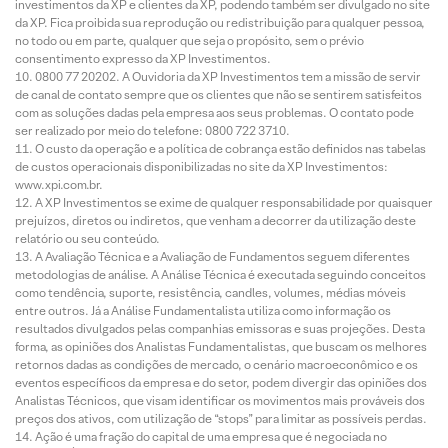
investimentos da XP e clientes da XP, podendo também ser divulgado no site
da XP. Fica proibida sua reprodução ou redistribuição para qualquer pessoa,
no todo ou em parte, qualquer que seja o propósito, sem o prévio
consentimento expresso da XP Investimentos.
0800 77 20202. A Ouvidoria da XP Investimentos tem a missão de servir
de canal de contato sempre que os clientes que não se sentirem satisfeitos
com as soluções dadas pela empresa aos seus problemas. O contato pode
ser realizado por meio do telefone: 0800 722 3710.
O custo da operação e a política de cobrança estão definidos nas tabelas
de custos operacionais disponibilizadas no site da XP Investimentos:
www.xpi.com.br.
A XP Investimentos se exime de qualquer responsabilidade por quaisquer
prejuízos, diretos ou indiretos, que venham a decorrer da utilização deste
relatório ou seu conteúdo.
A Avaliação Técnica e a Avaliação de Fundamentos seguem diferentes
metodologias de análise. A Análise Técnica é executada seguindo conceitos
como tendência, suporte, resistência, candles, volumes, médias móveis
entre outros. Já a Análise Fundamentalista utiliza como informação os
resultados divulgados pelas companhias emissoras e suas projeções. Desta
forma, as opiniões dos Analistas Fundamentalistas, que buscam os melhores
retornos dadas as condições de mercado, o cenário macroeconômico e os
eventos específicos da empresa e do setor, podem divergir das opiniões dos
Analistas Técnicos, que visam identificar os movimentos mais prováveis dos
preços dos ativos, com utilização de “stops” para limitar as possíveis perdas.
Ação é uma fração do capital de uma empresa que é negociada no