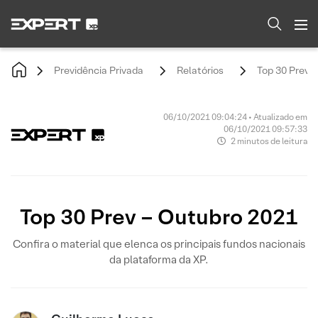
Previdência Privada
Relatórios
Top 30 Prev 
06/10/2021 09:04:24 • Atualizado em
06/10/2021 09:57:33
2 minutos de leitura
Top 30 Prev – Outubro 2021
Confira o material que elenca os principais fundos nacionais
da plataforma da XP.