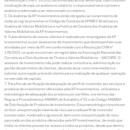
da Resolução CVM nº 20/2021 está indicado acima, sendo que, caso constem
a indicação de mais um analista no relatório, o responsável será o primeiro
analista credenciado a ser mencionado no relatório.
Os analistas da XP Investimentos estão obrigados ao cumprimento de
todas as regras previstas no Código de Conduta da APIMEC Brasil para o
Analista de Valores Mobiliários e na Política de Conduta dos Analistas de
Valores Mobiliários da XP Investimentos.
O atendimento de nossos clientes é realizado por empregados da XP
Investimentos ou por assessores de investimento que desempenham suas
atividades por meio da XP, em conformidade com a Resolução CVM nº
178/2023, os quais encontram-se registrados na Associação Nacional das
Corretoras e Distribuidoras de Títulos e Valores Mobiliários – ANCORD. O
assessor de investimento não pode realizar consultoria, administração ou
gestão de patrimônio de clientes, devendo atuar como intermediário e
solicitar autorização prévia do cliente para a realização de qualquer operação
no mercado de capitais.
Para fins de verificação da adequação do perfil do investidor aos serviços e
produtos de investimento oferecidos pela XP Investimentos, utilizamos a
metodologia de adequação dos produtos por portfólio, nos termos das
Regras e Procedimentos ANBIMA de Suitability nº 01 e do Código ANBIMA
de Distribuição de Produtos de Investimento. Essa metodologia consiste em
atribuir uma pontuação máxima de risco para cada perfil de investidor
(conservador, moderado e agressivo), bem como uma pontuação de risco
para cada um dos produtos oferecidos pela XP Investimentos, de modo que
todos os clientes possam ter acesso a todos os produtos, desde que dentro