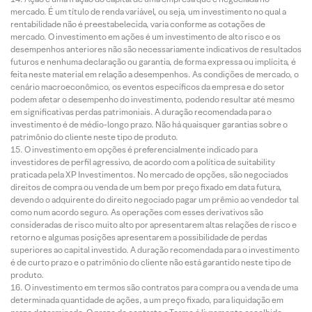
mercado. É um título de renda variável, ou seja, um investimento no qual a
rentabilidade não é preestabelecida, varia conforme as cotações de
mercado. O investimento em ações é um investimento de alto risco e os
desempenhos anteriores não são necessariamente indicativos de resultados
futuros e nenhuma declaração ou garantia, de forma expressa ou implícita, é
feita neste material em relação a desempenhos. As condições de mercado, o
cenário macroeconômico, os eventos específicos da empresa e do setor
podem afetar o desempenho do investimento, podendo resultar até mesmo
em significativas perdas patrimoniais. A duração recomendada para o
investimento é de médio-longo prazo. Não há quaisquer garantias sobre o
patrimônio do cliente neste tipo de produto.
O investimento em opções é preferencialmente indicado para
investidores de perfil agressivo, de acordo com a política de suitability
praticada pela XP Investimentos. No mercado de opções, são negociados
direitos de compra ou venda de um bem por preço fixado em data futura,
devendo o adquirente do direito negociado pagar um prêmio ao vendedor tal
como num acordo seguro. As operações com esses derivativos são
consideradas de risco muito alto por apresentarem altas relações de risco e
retorno e algumas posições apresentarem a possibilidade de perdas
superiores ao capital investido. A duração recomendada para o investimento
é de curto prazo e o patrimônio do cliente não está garantido neste tipo de
produto.
O investimento em termos são contratos para compra ou a venda de uma
determinada quantidade de ações, a um preço fixado, para liquidação em