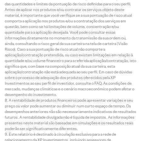
das quantidades e limites da pontuação de risco definidas para o seu perfil.
Antes de aplicar nos produtos e/ou contratar os serviços objeto deste
material, é importante que você verifique se a sua pontuação de risco atual
comporta a aplicação nos produtos e/ou a contratação dos serviços em
questão, bem como se há limitações de volume, concentração e/ou
quantidade para a aplicação desejada. Você pode consultar essas
informações diretamente no momento da transmissão da sua ordem ou,
ainda, consultando o risco geral da sua carteira na tela de carteira (Visão
Risco). Caso a sua pontuação de risco atual não comporte a
aplicação/contratação pretendida, ou caso existam limitações em relação à
quantidade e/ou volume financeiro para a referida aplicação/contratação, isto
significa que, com base na composição atual da sua carteira, esta
aplicação/contratação não está adequada ao seu perfil. Em caso de dúvidas
sobre o processo de adequação dos produtos oferecidos pela XP
Investimentos ao seu perfil de investidor, consulte o FAQ. As condições de
mercado, mudanças climáticas e o cenário macroeconômico podem afetar o
desempenho do investimento.
A rentabilidade de produtos financeiros pode apresentar variações e seu
preço ou valor pode aumentar ou diminuir num curto espaço de tempo. Os
desempenhos anteriores não são necessariamente indicativos de resultados
futuros. A rentabilidade divulgada não é líquida de impostos. As informações
presentes neste material são baseadas em simulações e os resultados reais
poderão ser significativamente diferentes.
Este relatório é destinado à circulação exclusiva para a rede de
relacionamento da XP Investimentos, incluindo assessores de