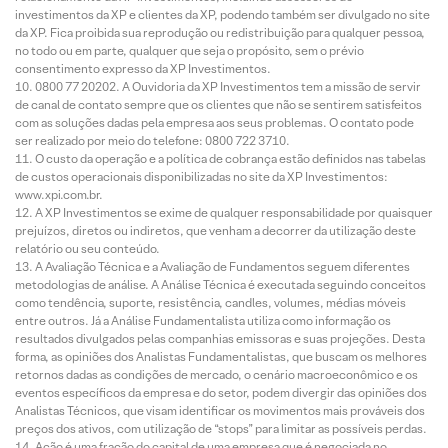
investimentos da XP e clientes da XP, podendo também ser divulgado no site
da XP. Fica proibida sua reprodução ou redistribuição para qualquer pessoa,
no todo ou em parte, qualquer que seja o propósito, sem o prévio
consentimento expresso da XP Investimentos.
0800 77 20202. A Ouvidoria da XP Investimentos tem a missão de servir
de canal de contato sempre que os clientes que não se sentirem satisfeitos
com as soluções dadas pela empresa aos seus problemas. O contato pode
ser realizado por meio do telefone: 0800 722 3710.
O custo da operação e a política de cobrança estão definidos nas tabelas
de custos operacionais disponibilizadas no site da XP Investimentos:
www.xpi.com.br.
A XP Investimentos se exime de qualquer responsabilidade por quaisquer
prejuízos, diretos ou indiretos, que venham a decorrer da utilização deste
relatório ou seu conteúdo.
A Avaliação Técnica e a Avaliação de Fundamentos seguem diferentes
metodologias de análise. A Análise Técnica é executada seguindo conceitos
como tendência, suporte, resistência, candles, volumes, médias móveis
entre outros. Já a Análise Fundamentalista utiliza como informação os
resultados divulgados pelas companhias emissoras e suas projeções. Desta
forma, as opiniões dos Analistas Fundamentalistas, que buscam os melhores
retornos dadas as condições de mercado, o cenário macroeconômico e os
eventos específicos da empresa e do setor, podem divergir das opiniões dos
Analistas Técnicos, que visam identificar os movimentos mais prováveis dos
preços dos ativos, com utilização de “stops” para limitar as possíveis perdas.
Ação é uma fração do capital de uma empresa que é negociada no