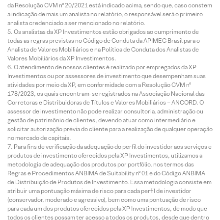
da Resolução CVM nº 20/2021 está indicado acima, sendo que, caso constem
a indicação de mais um analista no relatório, o responsável será o primeiro
analista credenciado a ser mencionado no relatório.
Os analistas da XP Investimentos estão obrigados ao cumprimento de
todas as regras previstas no Código de Conduta da APIMEC Brasil para o
Analista de Valores Mobiliários e na Política de Conduta dos Analistas de
Valores Mobiliários da XP Investimentos.
O atendimento de nossos clientes é realizado por empregados da XP
Investimentos ou por assessores de investimento que desempenham suas
atividades por meio da XP, em conformidade com a Resolução CVM nº
178/2023, os quais encontram-se registrados na Associação Nacional das
Corretoras e Distribuidoras de Títulos e Valores Mobiliários – ANCORD. O
assessor de investimento não pode realizar consultoria, administração ou
gestão de patrimônio de clientes, devendo atuar como intermediário e
solicitar autorização prévia do cliente para a realização de qualquer operação
no mercado de capitais.
Para fins de verificação da adequação do perfil do investidor aos serviços e
produtos de investimento oferecidos pela XP Investimentos, utilizamos a
metodologia de adequação dos produtos por portfólio, nos termos das
Regras e Procedimentos ANBIMA de Suitability nº 01 e do Código ANBIMA
de Distribuição de Produtos de Investimento. Essa metodologia consiste em
atribuir uma pontuação máxima de risco para cada perfil de investidor
(conservador, moderado e agressivo), bem como uma pontuação de risco
para cada um dos produtos oferecidos pela XP Investimentos, de modo que
todos os clientes possam ter acesso a todos os produtos, desde que dentro