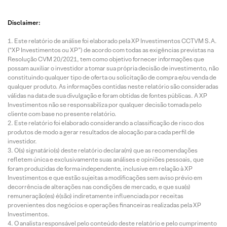
Disclaimer:
Este relatório de análise foi elaborado pela XP Investimentos CCTVM S.A.
(“XP Investimentos ou XP”) de acordo com todas as exigências previstas na
Resolução CVM 20/2021, tem como objetivo fornecer informações que
possam auxiliar o investidor a tomar sua própria decisão de investimento, não
constituindo qualquer tipo de oferta ou solicitação de compra e/ou venda de
qualquer produto. As informações contidas neste relatório são consideradas
válidas na data de sua divulgação e foram obtidas de fontes públicas. A XP
Investimentos não se responsabiliza por qualquer decisão tomada pelo
cliente com base no presente relatório.
Este relatório foi elaborado considerando a classificação de risco dos
produtos de modo a gerar resultados de alocação para cada perfil de
investidor.
O(s) signatário(s) deste relatório declara(m) que as recomendações
refletem única e exclusivamente suas análises e opiniões pessoais, que
foram produzidas de forma independente, inclusive em relação à XP
Investimentos e que estão sujeitas a modificações sem aviso prévio em
decorrência de alterações nas condições de mercado, e que sua(s)
remuneração(es) é(são) indiretamente influenciada por receitas
provenientes dos negócios e operações financeiras realizadas pela XP
Investimentos.
O analista responsável pelo conteúdo deste relatório e pelo cumprimento