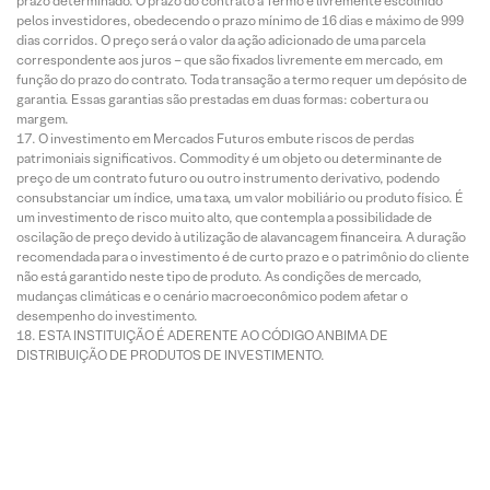
prazo determinado. O prazo do contrato a Termo é livremente escolhido
pelos investidores, obedecendo o prazo mínimo de 16 dias e máximo de 999
dias corridos. O preço será o valor da ação adicionado de uma parcela
correspondente aos juros – que são fixados livremente em mercado, em
função do prazo do contrato. Toda transação a termo requer um depósito de
garantia. Essas garantias são prestadas em duas formas: cobertura ou
margem.
O investimento em Mercados Futuros embute riscos de perdas
patrimoniais significativos. Commodity é um objeto ou determinante de
preço de um contrato futuro ou outro instrumento derivativo, podendo
consubstanciar um índice, uma taxa, um valor mobiliário ou produto físico. É
um investimento de risco muito alto, que contempla a possibilidade de
oscilação de preço devido à utilização de alavancagem financeira. A duração
recomendada para o investimento é de curto prazo e o patrimônio do cliente
não está garantido neste tipo de produto. As condições de mercado,
mudanças climáticas e o cenário macroeconômico podem afetar o
desempenho do investimento.
ESTA INSTITUIÇÃO É ADERENTE AO CÓDIGO ANBIMA DE
DISTRIBUIÇÃO DE PRODUTOS DE INVESTIMENTO.