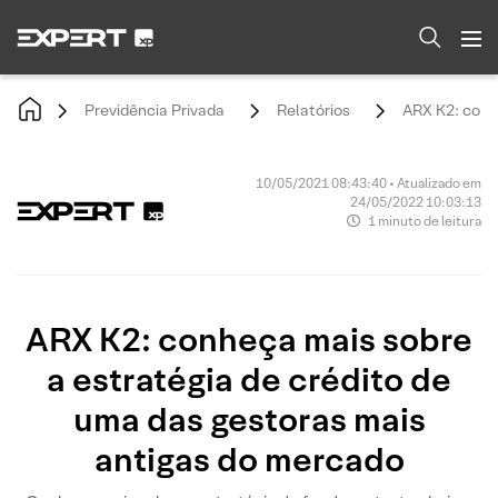
Previdência Privada
Relatórios
ARX K2: conh
10/05/2021 08:43:40 • Atualizado em
24/05/2022 10:03:13
1 minuto de leitura
ARX K2: conheça mais sobre
a estratégia de crédito de
uma das gestoras mais
antigas do mercado